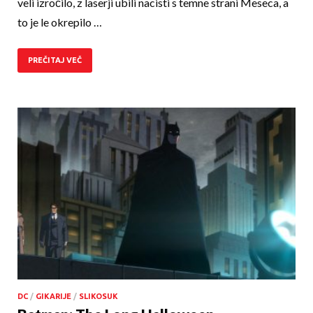
veli izročilo, z laserji ubili nacisti s temne strani Meseca, a
to je le okrepilo …
PREČITAJ VEČ
DC
/
GIKARIJE
/
SLIKOSUK