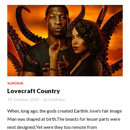
SLIKOSUK
Lovecraft Country
19. October, 2020
-
by
LordFebo
When, long ago, the gods created EarthIn Jove’s fair image
Man was shaped at birth.The beasts for lesser parts were
next designed;Yet were they too remote from