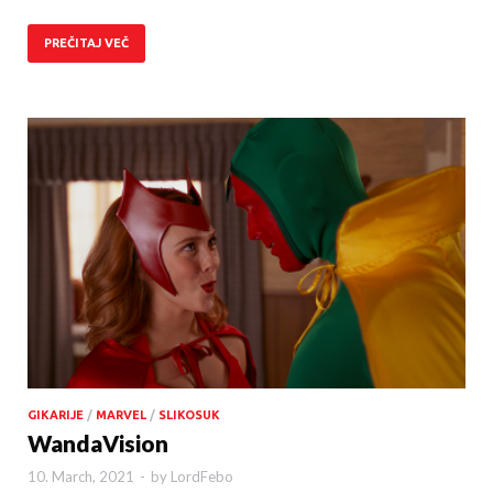
PREČITAJ VEČ
GIKARIJE
/
MARVEL
/
SLIKOSUK
WandaVision
10. March, 2021
-
by
LordFebo