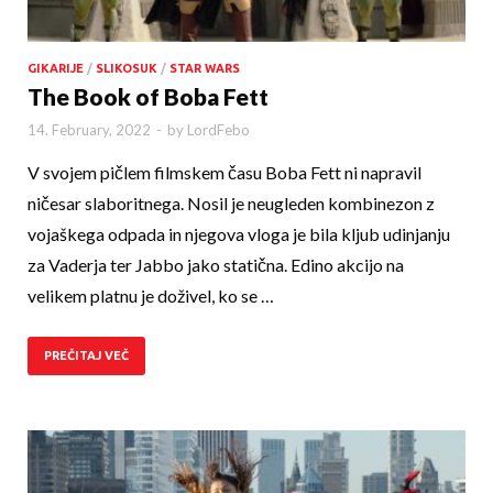
GIKARIJE
/
SLIKOSUK
/
STAR WARS
The Book of Boba Fett
14. February, 2022
-
by
LordFebo
V svojem pičlem filmskem času Boba Fett ni napravil
ničesar slaboritnega. Nosil je neugleden kombinezon z
vojaškega odpada in njegova vloga je bila kljub udinjanju
za Vaderja ter Jabbo jako statična. Edino akcijo na
velikem platnu je doživel, ko se …
PREČITAJ VEČ