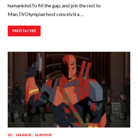
humankind.To fill the gap, and join the rest to
Man,Th’Olympian host conceiv’d a …
PREČITAJ VEČ
DC
/
GIKARIJE
/
SLIKOSUK