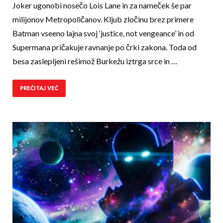
Joker ugonobi nosečo Lois Lane in za nameček še par
milijonov Metropoličanov. Kljub zločinu brez primere
Batman vseeno lajna svoj ‘justice, not vengeance’ in od
Supermana pričakuje ravnanje po črki zakona. Toda od
besa zaslepljeni rešimož Burkežu iztrga srce in …
PREČITAJ VEČ