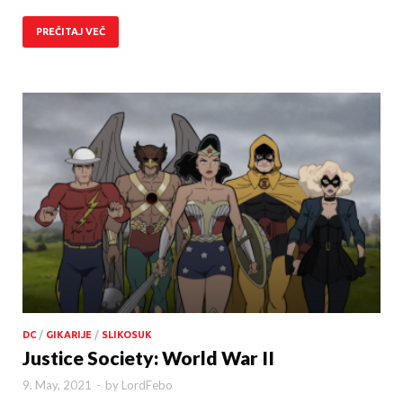
PREČITAJ VEČ
DC
/
GIKARIJE
/
SLIKOSUK
Justice Society: World War II
9. May, 2021
-
by
LordFebo