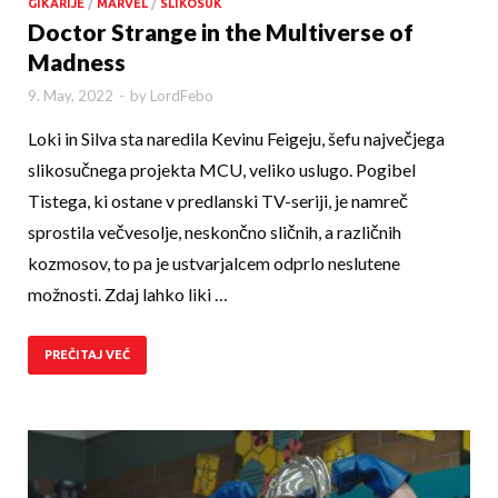
GIKARIJE
/
MARVEL
/
SLIKOSUK
Doctor Strange in the Multiverse of
Madness
9. May, 2022
-
by
LordFebo
Loki in Silva sta naredila Kevinu Feigeju, šefu največjega
slikosučnega projekta MCU, veliko uslugo. Pogibel
Tistega, ki ostane v predlanski TV-seriji, je namreč
sprostila večvesolje, neskončno sličnih, a različnih
kozmosov, to pa je ustvarjalcem odprlo neslutene
možnosti. Zdaj lahko liki …
PREČITAJ VEČ