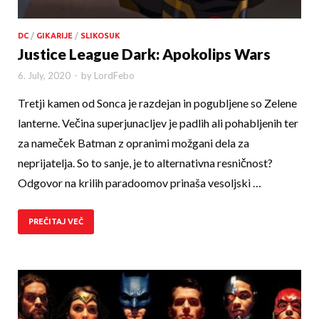
DC
/
GIKARIJE
/
SLIKOSUK
Justice League Dark: Apokolips Wars
6. July, 2020
-
by
LordFebo
Tretji kamen od Sonca je razdejan in pogubljene so Zelene
lanterne. Večina superjunacljev je padlih ali pohabljenih ter
za nameček Batman z opranimi možgani dela za
neprijatelja. So to sanje, je to alternativna resničnost?
Odgovor na krilih paradoomov prinaša vesoljski …
PREČITAJ VEČ