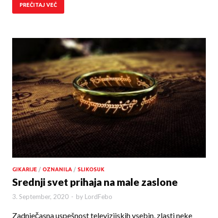
PREČITAJ VEČ
GIKARIJE
/
OZNANILA
/
SLIKOSUK
Srednji svet prihaja na male zaslone
3. September, 2020
-
by
LordFebo
Zadnječasna uspešnost televizijskih vsebin, zlasti neke