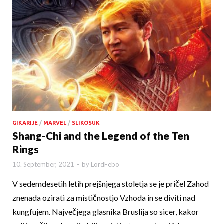
GIKARIJE
/
MARVEL
/
SLIKOSUK
Shang-Chi and the Legend of the Ten
Rings
10. September, 2021
-
by
LordFebo
V sedemdesetih letih prejšnjega stoletja se je pričel Zahod
znenada ozirati za mističnostjo Vzhoda in se diviti nad
kungfujem. Največjega glasnika Bruslija so sicer, kakor