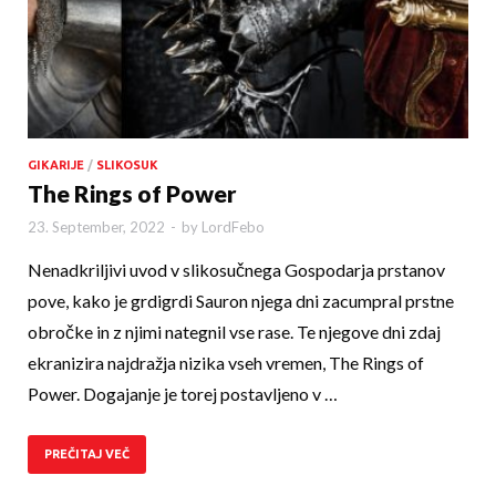
GIKARIJE
/
SLIKOSUK
The Rings of Power
23. September, 2022
-
by
LordFebo
Nenadkriljivi uvod v slikosučnega Gospodarja prstanov
pove, kako je grdigrdi Sauron njega dni zacumpral prstne
obročke in z njimi nategnil vse rase. Te njegove dni zdaj
ekranizira najdražja nizika vseh vremen, The Rings of
Power. Dogajanje je torej postavljeno v …
PREČITAJ VEČ