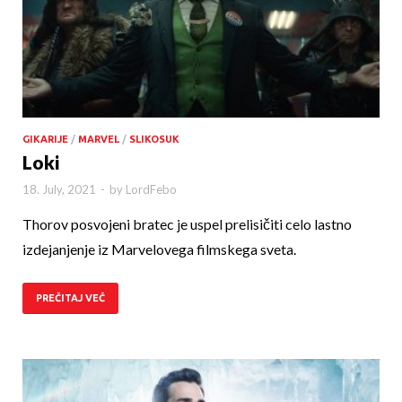
GIKARIJE
/
MARVEL
/
SLIKOSUK
Loki
18. July, 2021
-
by
LordFebo
Thorov posvojeni bratec je uspel prelisičiti celo lastno
izdejanjenje iz Marvelovega filmskega sveta.
PREČITAJ VEČ