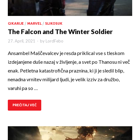
GIKARIJE
/
MARVEL
/
SLIKOSUK
The Falcon and The Winter Soldier
27. April, 2021
-
by
LordFebo
Ansambel Maščevalcev je resda priklical vse s tleskom
izdejanjene duše nazaj v življenje, a svet po Thanosu ni več
enak. Petletna katastrofična praznina, ki ji je sledil blip,
nenadna vrnitev milijard ljudi, je velik izziv za družbo,
varuhi pa so …
PREČITAJ VEČ