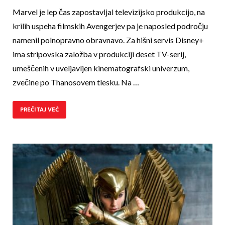
Marvel je lep čas zapostavljal televizijsko produkcijo, na
krilih uspeha filmskih Avengerjev pa je naposled področju
namenil polnopravno obravnavo. Za hišni servis Disney+
ima stripovska založba v produkciji deset TV-serij,
umeščenih v uveljavljen kinematografski univerzum,
zvečine po Thanosovem tlesku. Na …
PREČITAJ VEČ