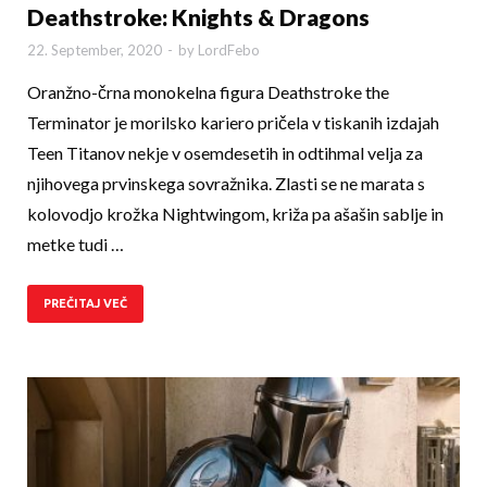
Deathstroke: Knights & Dragons
22. September, 2020
-
by
LordFebo
Oranžno-črna monokelna figura Deathstroke the
Terminator je morilsko kariero pričela v tiskanih izdajah
Teen Titanov nekje v osemdesetih in odtihmal velja za
njihovega prvinskega sovražnika. Zlasti se ne marata s
kolovodjo krožka Nightwingom, križa pa ašašin sablje in
metke tudi …
PREČITAJ VEČ