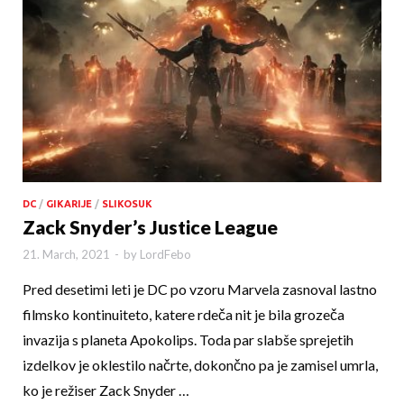
DC
/
GIKARIJE
/
SLIKOSUK
Zack Snyder’s Justice League
21. March, 2021
-
by
LordFebo
Pred desetimi leti je DC po vzoru Marvela zasnoval lastno
filmsko kontinuiteto, katere rdeča nit je bila grozeča
invazija s planeta Apokolips. Toda par slabše sprejetih
izdelkov je oklestilo načrte, dokončno pa je zamisel umrla,
ko je režiser Zack Snyder …