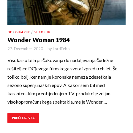
DC
/
GIKARIJE
/
SLIKOSUK
Wonder Woman 1984
27. December, 2020
-
by
LordFebo
Visoka so bila pričakovanja do nadaljevanja čudežne
rešiteljice DCjevega filmskega sveta izpred treh let. Še
toliko bolj, ker nam je koronska nemeza zdesetkala
sezono superjunaških epov. A kakor sem bil med
karantenskim preobjedenjem TV-produkcije željan
visokoproračunskega spektakla, me je Wonder …
PREČITAJ VEČ