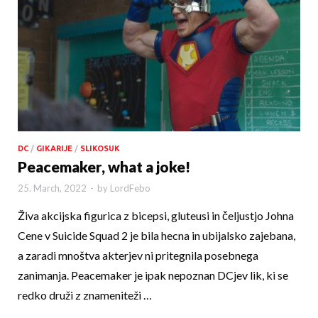
DC
/
GIKARIJE
/
SLIKOSUK
Peacemaker, what a joke!
25. March, 2022
-
by
LordFebo
Živa akcijska figurica z bicepsi, gluteusi in čeljustjo Johna
Cene v Suicide Squad 2 je bila hecna in ubijalsko zajebana,
a zaradi mnoštva akterjev ni pritegnila posebnega
zanimanja. Peacemaker je ipak nepoznan DCjev lik, ki se
redko druži z znameniteži …