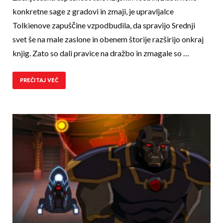
konkretne sage z gradovi in zmaji, je upravljalce
Tolkienove zapuščine vzpodbudila, da spravijo Srednji
svet še na male zaslone in obenem štorije razširijo onkraj
knjig. Zato so dali pravice na dražbo in zmagale so …
PREČITAJ VEČ