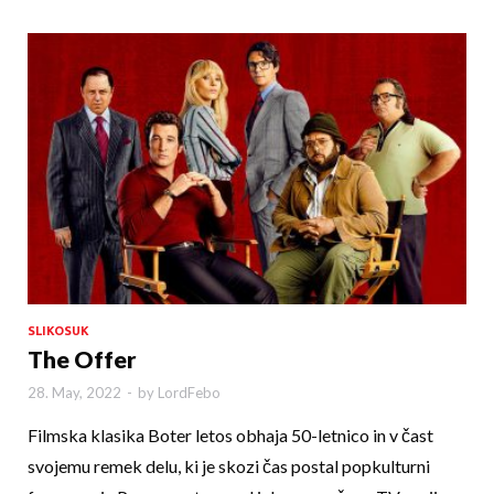
SLIKOSUK
The Offer
28. May, 2022
-
by
LordFebo
Filmska klasika Boter letos obhaja 50-letnico in v čast
svojemu remek delu, ki je skozi čas postal popkulturni