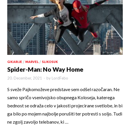
GIKARIJE
/
MARVEL
/
SLIKOSUK
Spider-Man: No Way Home
20. December, 2021
-
by
LordFebo
S sveže Pajkomoževe predstave sem odšel razočaran. Ne
samo spričo vsenivojsko obupnega Koloseja, katerega
bednost se odraža celo v jakosti projecirane svetlobe, in bi
ga bilo po mojem najbolje porušiti ter potresti s soljo. Tudi
ne zgolj zavoljo telebanov, ki …