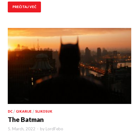
PREČITAJ VEČ
DC
/
GIKARIJE
/
SLIKOSUK
The Batman
5. March, 2022
-
by
LordFebo