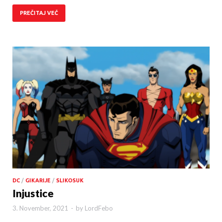
PREČITAJ VEČ
DC
/
GIKARIJE
/
SLIKOSUK
Injustice
3. November, 2021
-
by
LordFebo