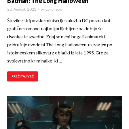
Batman: The Long Halloween
22. August, 2021
-
by
LordFebo
Številne stripovske miniserije založba DC poizda kot
grafične romane, najbolj priljubljene pa dobijo še
risankaste izvedbe. Zdaj se njeni bogati animateki
pridružuje dvodelni The Long Halloween, ustvarjen po
istoimenskem slikovju z oblački iz leta 1995. Gre za
svojevrstno kriminalko, ki …
PREČITAJ VEČ