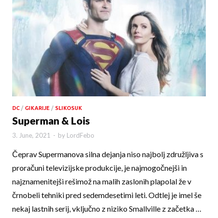
DC
/
GIKARIJE
/
SLIKOSUK
Superman & Lois
3. June, 2021
-
by
LordFebo
Čeprav Supermanova silna dejanja niso najbolj združljiva s
proračuni televizijske produkcije, je najmogočnejši in
najznamenitejši rešimož na malih zaslonih plapolal že v
črnobeli tehniki pred sedemdesetimi leti. Odtlej je imel še
nekaj lastnih serij, vključno z niziko Smallville z začetka …