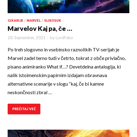
GIKARIJE
/
MARVEL
/
SLIKOSUK
Marvelov Kaj pa, če …
20. September, 2021
-
by
LordFebo
Po treh slogovno in vsebinsko raznolikih TV-serijah je
Marvel zadel terno tudi v četrto, tokrat z obče privlačno,
pisano animiranko What if…? Devetdelna antalogija, ki
nalik istoimenskim papirnim izdajam obravnava
alternativne scenarije v slogu “kaj, če bi kamne
neskončnosti zbral …
PREČITAJ VEČ