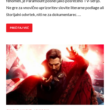
fenomen, je Paramount posnel jako posrečeno TV-serijo.
Ne gre za vnovično uprizoritev slovite literarne podlage ali
štorijalni odvrtek, niti ne za dokumentarec. …
PREČITAJ VEČ