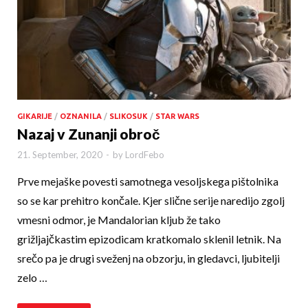
GIKARIJE
/
OZNANILA
/
SLIKOSUK
/
STAR WARS
Nazaj v Zunanji obroč
21. September, 2020
-
by
LordFebo
Prve mejaške povesti samotnega vesoljskega pištolnika
so se kar prehitro končale. Kjer slične serije naredijo zgolj
vmesni odmor, je Mandalorian kljub že tako
grižljajčkastim epizodicam kratkomalo sklenil letnik. Na
srečo pa je drugi sveženj na obzorju, in gledavci, ljubitelji
zelo …