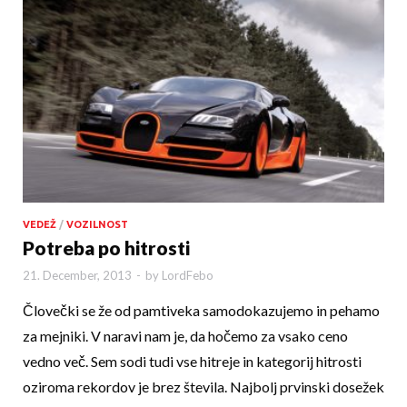
VEDEŽ
/
VOZILNOST
Potreba po hitrosti
21. December, 2013
-
by
LordFebo
Človečki se že od pamtiveka samodokazujemo in pehamo
za mejniki. V naravi nam je, da ho­če­mo za vsako ceno
vedno več. Sem sodi tudi vse hitreje in kategorij hitrosti
oziroma rekordov je brez števila. Najbolj prvinski dosežek