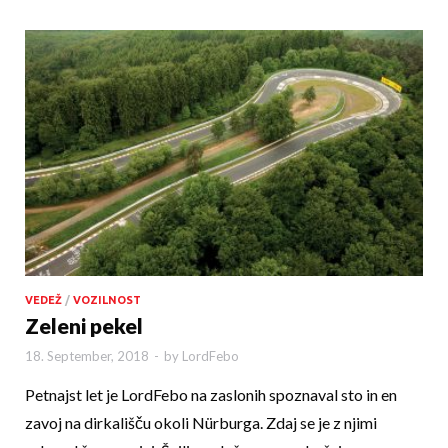
VEDEŽ
/
VOZILNOST
Zeleni pekel
18. September, 2018
-
by
LordFebo
Petnajst let je LordFebo na zaslonih spoznaval sto in en
zavoj na dirkališču okoli Nürburga. Zdaj se je z njimi