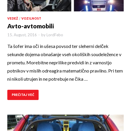
VEDEŽ
/
VOZILNOST
Avto-avtomobili
15. August, 2016
-
by
LordFebo
Ta šofer ima oči in ušesa povsod ter sleherni delček
sekunde dojema obnašanje vseh okoliških soudeležence v
prometu. Morebitne neprilike predvidi in z varnostjo
potnikov v mislih odreagira matematično pravilno. Pri tem
ni nikoli utrujen in ne potrebuje ne čika …
PREČITAJ VEČ