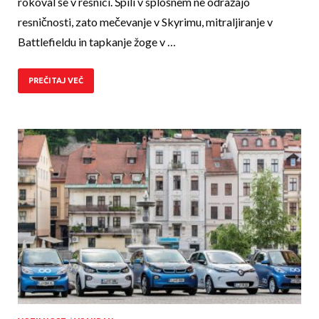
rokoval še v resnici. Špili v splošnem ne odražajo
resničnosti, zato mečevanje v Skyrimu, mitraljiranje v
Battlefieldu in tapkanje žoge v …
PREČITAJ VEČ