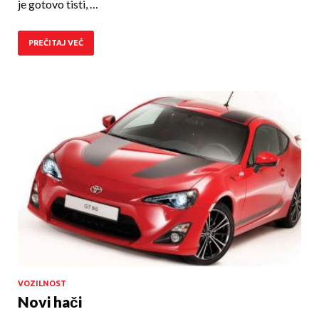
je gotovo tisti, …
PREČITAJ VEČ
VOZILNOST
Novi hači