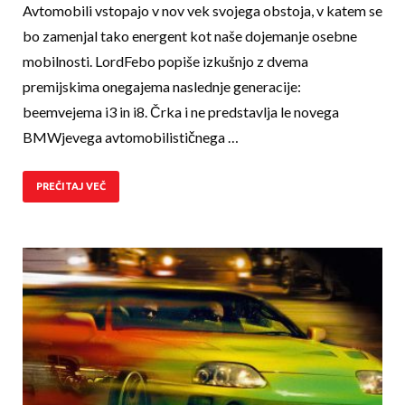
Avtomobili vstopajo v nov vek svojega obstoja, v katem se
bo zamenjal tako energent kot naše dojemanje osebne
mobilnosti. LordFebo popiše izkušnjo z dvema
premijskima onegajema naslednje generacije:
beemvejema i3 in i8. Črka i ne predstavlja le novega
BMWjevega avtomobilističnega …
PREČITAJ VEČ