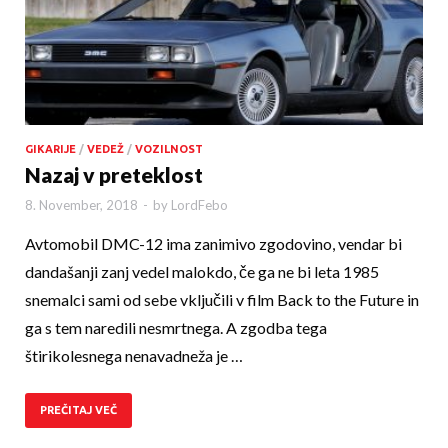
GIKARIJE
/
VEDEŽ
/
VOZILNOST
Nazaj v preteklost
8. November, 2018
-
by
LordFebo
Avtomobil DMC-12 ima zanimivo zgodovino, vendar bi
dandašanji zanj vedel malokdo, če ga ne bi leta 1985
snemalci sami od sebe vključili v film Back to the Future in
ga s tem naredili nesmrtnega. A zgodba tega
štirikolesnega nenavadne­ža je …
PREČITAJ VEČ