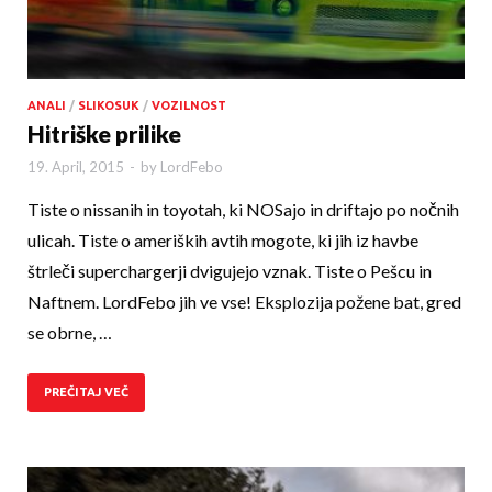
ANALI
/
SLIKOSUK
/
VOZILNOST
Hitriške prilike
19. April, 2015
-
by
LordFebo
Tiste o nissanih in toyotah, ki NOSajo in driftajo po nočnih
ulicah. Tiste o ameriških avtih mogote, ki jih iz havbe
štrleči superchargerji dvigujejo vznak. Tiste o Pešcu in
Naftnem. LordFebo jih ve vse! Eksplozija požene bat, gred
se obrne, …
PREČITAJ VEČ