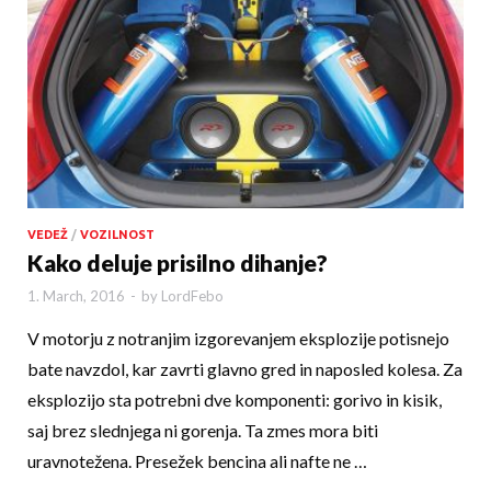
VEDEŽ
/
VOZILNOST
Kako deluje prisilno dihanje?
1. March, 2016
-
by
LordFebo
V motorju z notranjim izgorevanjem eksplozije potisnejo
bate navzdol, kar zavrti glavno gred in napos­led kolesa. Za
eksplozijo sta potrebni dve komponenti: gorivo in kisik,
saj brez slednjega ni gorenja. Ta zmes mora biti
uravnotežena. Presežek bencina ali nafte ne …