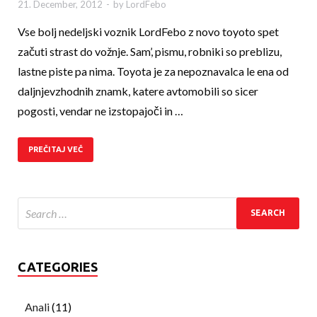
21. December, 2012
-
by
LordFebo
Vse bolj nedeljski voznik LordFebo z novo toyoto spet
začuti strast do vožnje. Sam’, pismu, robniki so preblizu,
lastne piste pa nima. Toyota je za nepoznavalca le ena od
daljnjevzhodnih znamk, katere avtomobili so sicer
pogosti, vendar ne izstopajoči in …
PREČITAJ VEČ
CATEGORIES
Anali
(11)