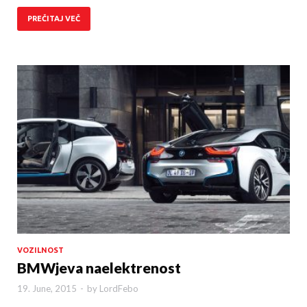
PREČITAJ VEČ
VOZILNOST
BMWjeva naelektrenost
19. June, 2015
-
by
LordFebo