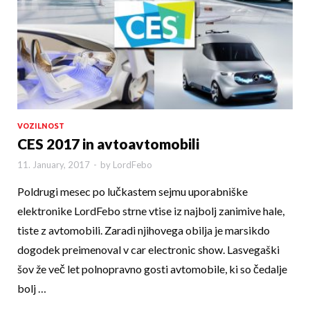
VOZILNOST
CES 2017 in avtoavtomobili
11. January, 2017
-
by
LordFebo
Poldrugi mesec po lučkastem sejmu uporabniške
elektronike LordFebo strne vtise iz najbolj zanimive hale,
tiste z avtomobili. Zaradi njihovega obilja je mar­sikdo
dogodek preimenoval v car electronic show. Lasvegaški
šov že več let polnopravno gos­ti avtomobile, ki so čedalje
bolj …