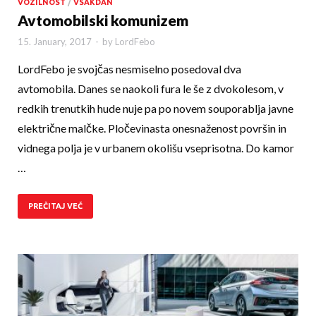
VOZILNOST
/
VSAKDAN
Avtomobilski komunizem
15. January, 2017
-
by
LordFebo
LordFebo je svojčas nesmiselno posedoval dva
avtomobila. Danes se naokoli fura le še z dvokolesom, v
redkih trenutkih hude nuje pa po novem souporablja javne
električne malčke. Pločevinasta onesnaženost površin in
vidnega polja je v urbanem okolišu vseprisotna. Do kamor
…
PREČITAJ VEČ