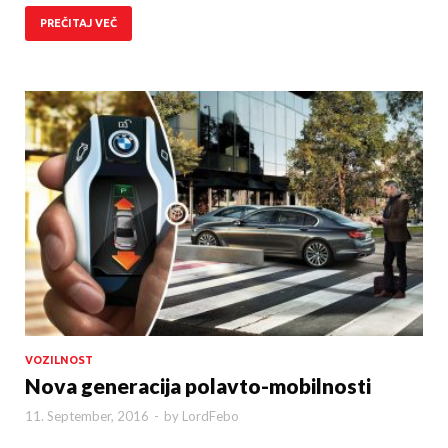
PREČITAJ VEČ
VOZILNOST
Nova generacija polavto-mobilnosti
11. September, 2016
-
by
LordFebo