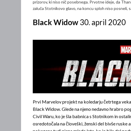
prizorov, ki niso nič posebnega. Prvotne ideje, da Tha
zaluča Stotnikovo glavo, na koncu sploh niso posneli, saj
Black Widow
30. april 2020
Prvi Marvelov projekt na koledarju četrtega veka
Black Widow. Glede na njeno nedavno hrabro pogi
Civil Waru, ko je šla babnica s Stotnikom in osta
osredotočala na človeški, ženski del bivše rusk
pokazana tudi njena mlada leta, ko je bila del p