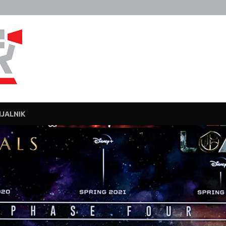
Javka
Zajebanka
JALNIK