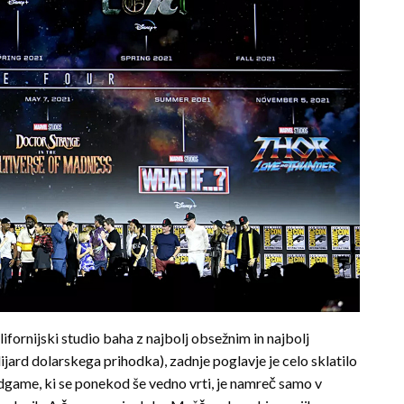
ifornijski studio baha z najbolj obsežnim in najbolj
rd dolarskega prihodka), zadnje poglavje je celo sklatilo
dgame, ki se ponekod še vedno vrti, je namreč samo v