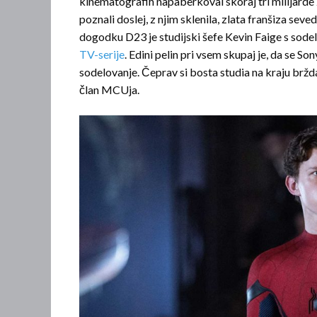
kinematografih napaberkoval skoraj tri milijarde 
poznali doslej, z njim sklenila, zlata franšiza se
dogodku D23 je studijski šefe Kevin Faige s sode
TV-serije
. Edini pelin pri vsem skupaj je, da se S
sodelovanje. Čeprav si bosta studia na kraju brž
član MCUja.