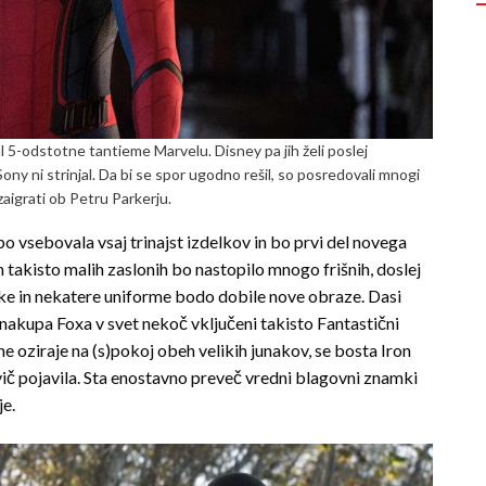
l 5-odstotne tantieme Marvelu. Disney pa jih želi poslej
Sony ni strinjal. Da bi se spor ugodno rešil, so posredovali mnogi
 zaigrati ob Petru Parkerju.
bo vsebovala vsaj trinajst izdelkov in bo prvi del novega
n takisto malih zaslonih bo nastopilo mnogo frišnih, doslej
ike in nekatere uniforme bodo dobile nove obraze. Dasi
nakupa Foxa v svet nekoč vključeni takisto Fantastični
e oziraje na (s)pokoj obeh velikih junakov, se bosta Iron
ič pojavila. Sta enostavno preveč vredni blagovni znamki
je.