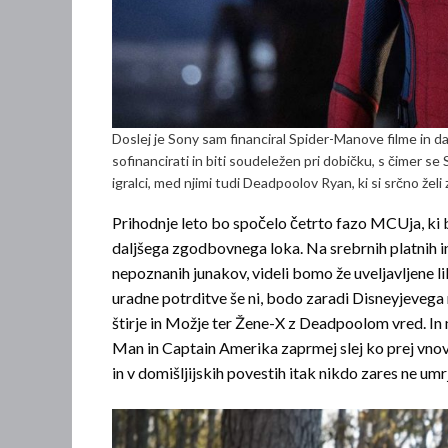
Doslej je Sony sam financiral Spider-Manove filme in da
sofinancirati in biti soudeležen pri dobičku, s čimer se 
igralci, med njimi tudi Deadpoolov Ryan, ki si srčno želi
Prihodnje leto bo spočelo četrto fazo MCUja,
ki 
daljšega zgodbovnega loka.
Na srebrnih platnih i
nepoznanih junakov, videli bomo že uveljavljene l
uradne potrditve še ni, bodo zaradi Disneyjevega 
štirje in Možje ter Žene-X z Deadpoolom vred. In n
Man in Captain Amerika zaprmej slej ko prej vnov
in v domišljijskih povestih itak nikdo zares ne umr