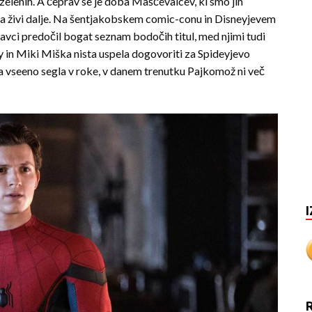
zelenih. A čeprav se je doba Maščevalcev, ki smo jih
veda živi dalje. Na šentjakobskem comic-conu in Disneyjevem
lavci predočil bogat
seznam bodočih titul, med njimi tudi
ony in Miki Miška nista uspela dogovoriti za Spideyjevo
da vseeno segla v roke, v danem trenutku Pajkomož ni več
I