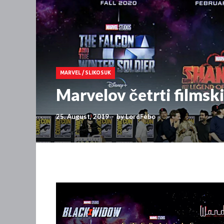
MARVEL
/
SLIKOSUK
Marvelov četrti filmsk
25. August, 2019
-
by
LordFebo