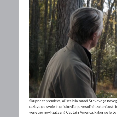
Skupnost premleva, ali sta bila zaradi Stevovega nove
razlaga po svoje in pri ukrivljanju vesoljnih zakonitosti
verjetno novi (začasni) Captain America, kakor se je to 