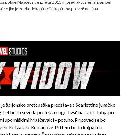
nos pobije Maščevalce iz leta 2013 in pred aktualen ansambel
 se jim je zdela ‘dekapitacija’ kapitana preveč nasilna.
 je špijonsko pretepaška predstava s Scarlettino junačko
bel bo to seveda pretekla dogodivščina, iz obdobja po
limi uporniškimi Maščevalci v potuho. Pripoved se bo
e agentke Nataše Romanove. Pri tem bodo kajpakda
oduralskega programa Črna vdova oziroma agencije za