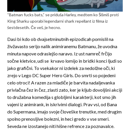
“Batman fucks bats,” se priduša Harley, medtem ko Šišmiš proti
King Sharku uporabi legendarni shark repellant iz filma iz
šestdesetih. Če veš, je hecno.
Dasi bi kdo ob dvajsetminutnih epizodicah pomislil na
živžavasto serijo nalik animiranemu Batmanu, že uvodna
minuta napove odraslejšo naravo. Iz ust namreč frčijo
sočne kletvice, udi se krvavo lomijo in bridki konci ljudi so
jako grafični. To vsekakor ni izdelek za nedolžne oči, ki
zrejo v Lego DC Super Hero Girls. Do smrti so pojedeni
celo otroci! A razen za mladiče je barvita nadaljevanka
privlačna čez in čez, zlasti zato, ker je kljub dovoljšni akciji
to družabna komedija s globljimi karakterji, kot smo jih
vajeni iz animirank, in iskrivimi dialogi. Prav vsi, od Bana
do Supermana, imajo svoje človeške trenutke, med drugim
spolno prenosljive bolezni, in heci gredo v vse smeri.
Seveda ne izostanejo niti hišne refrence za poznavalce.