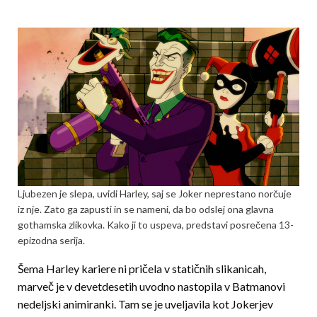
Ljubezen je slepa, uvidi Harley, saj se Joker neprestano norčuje
iz nje. Zato ga zapusti in se nameni, da bo odslej ona glavna
gothamska zlikovka. Kako ji to uspeva, predstavi posrečena 13-
epizodna serija.
Šema Harley kariere ni pričela v statičnih slikanicah,
marveč je v devetdesetih uvodno nastopila v Batmanovi
nedeljski animiranki. Tam se je uveljavila kot Jokerjev