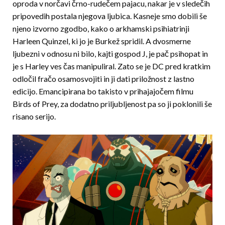
oproda v norčavi črno-rudečem pajacu, nakar je v sledečih
pripovedih postala njegova ljubica. Kasneje smo dobili še
njeno izvorno zgodbo, kako o arkhamski psihiatrinji
Harleen Quinzel, ki jo je Burkež spridil. A dvosmerne
ljubezni v odnosu ni bilo, kajti gospod J, je pač psihopat in
je s Harley ves čas manipuliral. Zato se je DC pred kratkim
odločil fračo osamosvojiti in ji dati priložnost z lastno
edicijo. Emancipirana bo takisto v prihajajočem filmu
Birds of Prey, za dodatno priljubljenost pa so ji poklonili še
risano serijo.