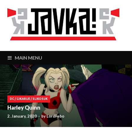
J
Zaj
MAIN MENU
DC
/
GIKARIJE
/
SLIKOSUK
Harley Quinn
2. January, 2020
-
by
LordFebo