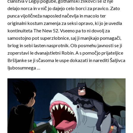
članstva v Legiji pogube, gothamski zlikovci se iz nje
delajo norca in v nič jo dajejo celo borci za pravico. Zato
punca vijoličneža naposled načevlja in macolo ter
originalni kostum zamenja za seksi opravo, ki jo je uvedla
kontinuiteta The New 52. Vseeno pa to ni dovolj za
samostojno pot superzlobnice, saj ji manjkajo pomagači,
brlog in sebi lasten nasprotnik. Ob posmehu javnosti se ji
zoperstavi le dvanajstletni Robin. A s pomočjo prijateljice
Bršljanke se ji sčasoma le uspe dokazati in narediti Šaljivca
ljubosumnega …