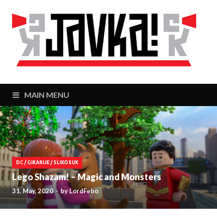
J
Zaj
MAIN MENU
DC
/
GIKARIJE
/
SLIKOSUK
Lego Shazam! – Magic and Monsters
31. May, 2020
-
by
LordFebo