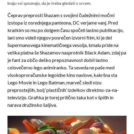
kraju vsi spoznajo, da je treba gledati s srcem.
Čeprav preprosti Shazam s svojimi čudežnimi močmi
izstopa iz osrednjega panteona, DC verjame vanj. Pred
kratkim so mu po dolgem času spočeli lastno publikacijo,
lani smo videli njegov posrečen izvorni film, ki je del
Supermanovega kinematičnega vesolja, kmalu pride na
velika platna še Shazamov nasprotnik Black Adam, zdaj pa
je fant za občo deško prepoznavnost dobil lastno
celovečerno lego animiranko. Ta seveda ne paše med
visokoproračunske legoidne kino naslove, kakršna sta
Lego Movie in Lego Batman, marveč sledi nizu
preprostejših, bolj ‘plastičnih’ izdelkov direktno-za-na-
televizijo. Grafika je torej prilično taka kot v špilih in
narava družinsko šaljiva.