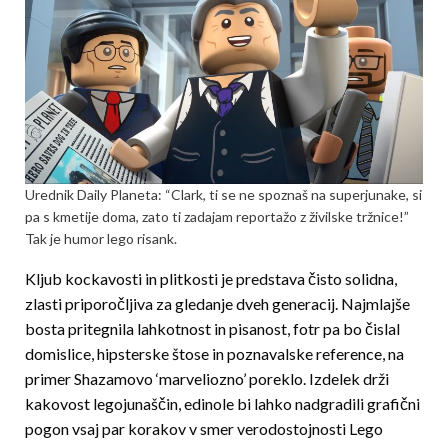
Urednik Daily Planeta: “Clark, ti se ne spoznaš na superjunake, si
pa s kmetije doma, zato ti zadajam reportažo z živilske tržnice!”
Tak je humor lego risank.
Kljub kockavosti in plitkosti je predstava čisto solidna,
zlasti priporočljiva za gledanje dveh generacij. Najmlajše
bosta pritegnila lahkotnost in pisanost, fotr pa bo čislal
domislice, hipsterske štose in poznavalske reference, na
primer Shazamovo ‘marveliozno’ poreklo. Izdelek drži
kakovost legojunaščin, edinole bi lahko nadgradili grafični
pogon vsaj par korakov v smer verodostojnosti Lego