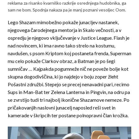
reklama za risanko kvarniško razkrije osrednjega hudobnika, ga
sam ne bom. Spodnja nakaza pa je manj poznani vesoljec Oom.
Lego Shazam mimobežno pokaže junacljev nastanek,
njegovega čarodejnega mentorja in Skalo večnosti, a v
ospredju je njegovo vključevanje v Justice League. Flash je
nad novincem, ki ima ravno tako strelo na kostumu,
navdušen, s psom Kriptom koj postaneta frenda, Superman
mu celo pokaže Clarkov obraz, a Batman je po šegi
sumničav … Kajpakda pogumneže nič ne poveže bolje kot
skupna dogodivščina, ki jo najdejo v boju zoper žleht
Pošastni združbi. Stepejo se precej nenavadni pari, recimo
Sups in Man-Bat ter Zelena Lanterna in Pingvin
,
na odru pa
se zvrstijo tudi tri najbolj ikonične Shazamove nemeze. Po
pričakovanjih naslovni junacelj naposled reši svet in
kamerade v škripcih ter postane polnopravni član krožka.