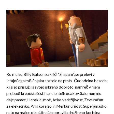
Ko mulec Billy Batson zakriči “Shazam”, se prelevi v
letajočega mišičnjaka s strelo na prsih. Čudodelna beseda,
ki si jo prislužil s svojo iskreno dobroto, namreč v njem
prebudi kreposti šestih ancientnih očakov. Salomon mu
daje pamet, Heraklej moč, Atlas vzdržljivost, Zevs račun
za eleketriko, Ahil korajžo in Merkur urnost. Superjunaško
nato na malce otročji način opravlja družbeno koristna