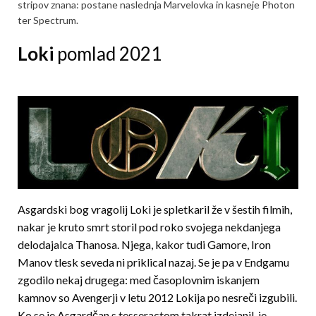
stripov znana: postane naslednja Marvelovka in kasneje Photon
ter Spectrum.
Loki
pomlad 2021
Asgardski bog vragolij Loki je spletkaril že v šestih filmih,
nakar je kruto smrt storil pod roko svojega nekdanjega
delodajalca Thanosa. Njega, kakor tudi Gamore, Iron
Manov tlesk seveda ni priklical nazaj. Se je pa v Endgamu
zgodilo nekaj drugega: med časoplovnim iskanjem
kamnov so Avengerji v letu 2012 Lokija po nesreči izgubili.
Ko se je Asgardčan s tesseractom takrat izdejanil, je