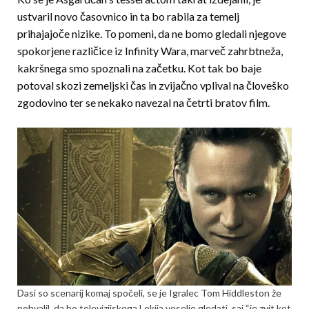
ustvaril novo časovnico in ta bo rabila za temelj
prihajajoče nizike. To pomeni, da ne bomo gledali njegove
spokorjene različice iz Infinity Wara, marveč zahrbtneža,
kakršnega smo spoznali na začetku. Kot tak bo baje
potoval skozi zemeljski čas in zvijačno vplival na človeško
zgodovino ter se nekako navezal na četrti bratov film.
Dasi so scenarij komaj spočeli, se je Igralec Tom Hiddleston že
pohvalil, da bo televizijskega Lokija veselje gledati, saj “je zvit kot