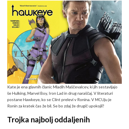
Kate je ena glavnih članic Mladih Maščevalcev, ki jih sestavljajo
še Hulking, Marvel Boy, Iron Lad in drug naraščaj. V literaturi
postane Hawkeye, ko se Clint prelevi v Ronina. V MCUju je
Ronin za kratek čas že bil. Se bo zdaj že drugič upokojil?
Trojka najbolj oddaljenih