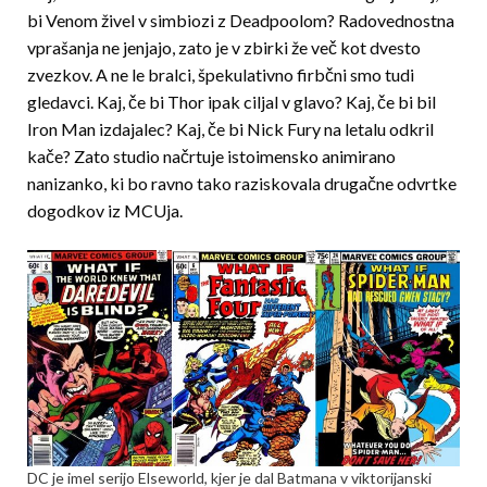
bi Venom živel v simbiozi z Deadpoolom? Radovednostna
vprašanja ne jenjajo, zato je v zbirki že več kot dvesto
zvezkov. A ne le bralci, špekulativno firbčni smo tudi
gledavci. Kaj, če bi Thor ipak ciljal v glavo?
Kaj, če bi bil
Iron Man izdajalec?
Kaj, če bi Nick Fury na letalu odkril
kače? Zato studio načrtuje istoimensko animirano
nanizanko, ki bo ravno tako raziskovala drugačne odvrtke
dogodkov iz MCUja.
DC je imel serijo Elseworld, kjer je dal Batmana v viktorijanski