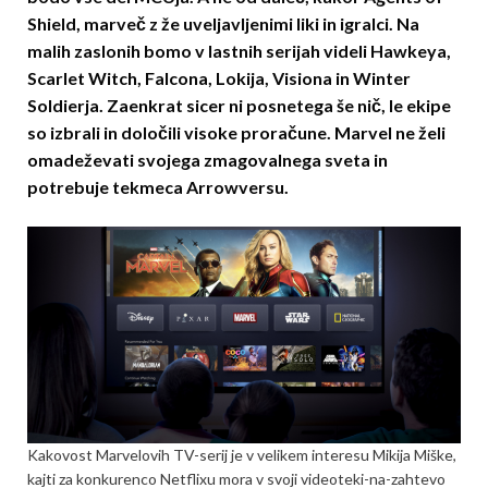
Shield, marveč z že uveljavljenimi liki in igralci. Na
malih zaslonih bomo v lastnih serijah videli Hawkeya,
Scarlet Witch, Falcona, Lokija, Visiona in Winter
Soldierja. Zaenkrat sicer ni posnetega še nič, le ekipe
so izbrali in določili visoke proračune. Marvel ne želi
omadeževati svojega zmagovalnega sveta in
potrebuje tekmeca Arrowversu.
Kakovost Marvelovih TV-serij je v velikem interesu Mikija Miške,
kajti za konkurenco Netflixu mora v svoji videoteki-na-zahtevo