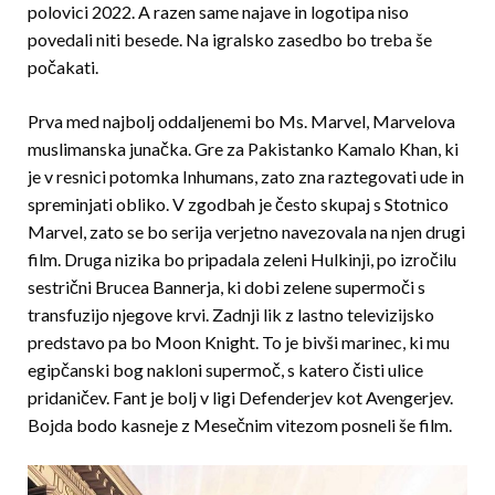
polovici 2022. A razen same najave in logotipa niso
povedali niti besede.
Na igralsko zasedbo bo treba še
počakati.
Prva med najbolj oddaljenemi bo Ms. Marvel, Marvelova
muslimanska junačka. Gre za Pakistanko Kamalo Khan, ki
je v resnici potomka Inhumans, zato zna raztegovati ude in
spreminjati obliko. V zgodbah je često skupaj s Stotnico
Marvel, zato se bo serija verjetno navezovala na njen drugi
film. Druga nizika bo pripadala zeleni Hulkinji, po izročilu
sestrični Brucea Bannerja, ki dobi zelene supermoči s
transfuzijo njegove krvi. Zadnji lik z lastno televizijsko
predstavo pa bo Moon Knight. To je bivši marinec, ki mu
egipčanski bog nakloni supermoč, s katero čisti ulice
pridaničev. Fant je bolj v ligi Defenderjev kot Avengerjev.
Bojda bodo kasneje z Mesečnim vitezom posneli še film.