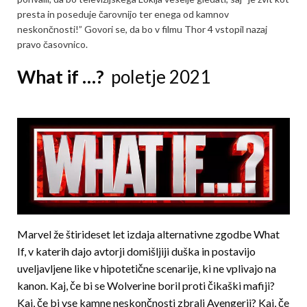
presta in poseduje čarovnijo ter enega od kamnov
neskončnosti!” Govori se, da bo v filmu Thor 4 vstopil nazaj
pravo časovnico.
What if …?
poletje 2021
Marvel že štirideset let izdaja alternativne zgodbe What
If, v katerih dajo avtorji domišljiji duška in postavijo
uveljavljene like v hipotetične scenarije, ki ne vplivajo na
kanon. Kaj, če bi se Wolverine boril proti čikaški mafiji?
Kaj, če bi vse kamne neskončnosti zbrali Avengerji? Kaj, če