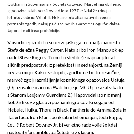
Gotham in Supermana v Sovjetsko zvezo. Marvel ima obilnejšo
zgodovino takih odmikov: od leta 1977 je izdal že trinajst
letnikov edicije What If. Nekaj je bilo alternativnih vejenj
poznanih zgodb, nekaj pa čisto novih svetov v slogu fevdalne
Japonske ali časa prohibicije.
V uvodni epizodi bo supervojaškega tretmatja namesto
Štefa deležna Peggy Carter. Nato si bo Iron Manov oklep
nadel Steve Rogers. Temu bo sledilo še najmanj ducat
sličnih predpostavk iz preteklosti in sedanjosti, na Zemlji
in v vsemirju. Kakor v stripih, zgodbe ne bodo ‘resnične’,
marveč zgolj razmišljanja kozmičnega opazovalca Uatuja.
(Opazovalce oziroma Watcherje je MCU pokazal v kadru
s Stanom Leejem v Guardians 2.) Napovedali so nič manj
kot 25 likov z glasovi poznanih igralcev, ki segajo od
Nebule, Hulka, Thora in Black Pantherja do Armina Zola in
Taserfaca. Iron Man zaenkrat ni bil omenjen, toda kaj pa,
če …? Robert Downey Jr. bi verjetno rade volje še kdaj
nastopil v ‘ansamblu’, pa četudi le z glasom.