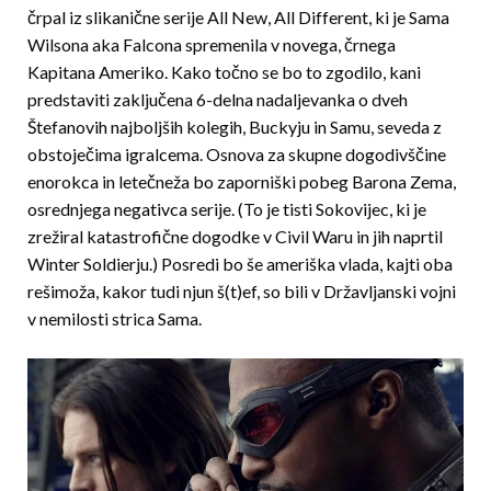
črpal iz slikanične serije All New, All Different, ki je Sama
Wilsona aka Falcona spremenila v novega, črnega
Kapitana Ameriko. Kako točno se bo to zgodilo, kani
predstaviti zaključena 6-delna nadaljevanka o dveh
Štefanovih najboljših kolegih, Buckyju in Samu, seveda z
obstoječima igralcema. Osnova za skupne dogodivščine
enorokca in letečneža bo zaporniški pobeg Barona Zema,
osrednjega negativca serije. (To je tisti Sokovijec, ki je
zrežiral katastrofične dogodke v Civil Waru in jih naprtil
Winter Soldierju.
) Posredi bo še ameriška vlada, kajti oba
rešimoža, kakor tudi njun š(t)ef, so bili v Državljanski vojni
v nemilosti strica Sama.