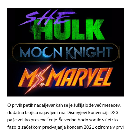
O prvih petih nadaljevankah se je šušljalo že več mesecev,
dodatna trojica najavljenih na Disneyjevi konvenciji D23
pa je veliko presenečenje. Še vedno bodo sodile v četrto
fazo, z začetkom predvajanja koncem 2021 oziroma v prvi