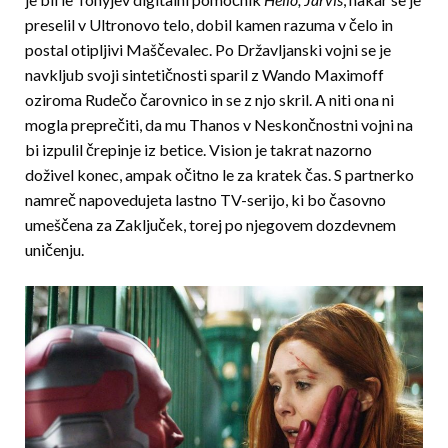
preselil v Ultronovo telo, dobil kamen razuma v čelo in
postal otipljivi Maščevalec. Po Državljanski vojni se je
navkljub svoji sintetičnosti sparil z Wando Maximoff
oziroma Rudečo čarovnico in se z njo skril. A niti ona ni
mogla preprečiti, da mu Thanos v Neskončnostni vojni na
bi izpulil črepinje iz betice. Vision je takrat nazorno
doživel konec, ampak očitno le za kratek čas. S partnerko
namreč napovedujeta lastno TV-serijo, ki bo časovno
umeščena za Zaključek, torej po njegovem dozdevnem
uničenju.