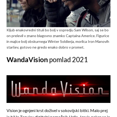
Kljub enakovredni tituli bo bolj v ospredju Sam Wilson, saj se bo
on prelevil v znano blagovno znamko Captaina Americe. Figurice
in majice bolj obskurnega Winter Soldierja, morilca Iron Manovih
staršev, gotovo ne gredo enako dobro v promet.
WandaVision
pomlad 2021
Vision je ognjeni krst doživel v sokovijski bitki. Malo prej
je bil le Tonyjev digitalni pomočnik
Hello, Jarvis
, nakar se je