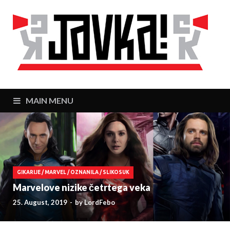
J
Zaj
MAIN MENU
GIKARIJE
/
MARVEL
/
OZNANILA
/
SLIKOSUK
Marvelove nizike četrtega veka
25. August, 2019
-
by
LordFebo