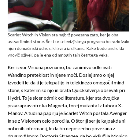
Scarlet Witch in Vision sta najbrž povezana zato, ker je oba
ustvaril mind stone. Šest ur televizijskega programa bo razkrivalo
njun domačinski odnos, ki izvira iz slikanic. Kako bodo androida
vnovič oživeli, pa je ena od mnogih tajn četrtega veka.
Ker izvor Visiona poznamo, bo zanimivo odkrivati
Wandino preteklost in njene moči. Doslej smo o njej
izvedeli le, da ji je telepatijo in telekinezo omogočil mind
stone, s katerim so njo in brata Quicksilverja obsevali pri
Hydri. To je sicer odmik od literature, kjer sta dvojčka
pravzaprav otroka Magneta, torej mutanta iz tabora X-
Manov. A tudi na papirju je Scarlet Witch postala Avenger
in se z Visionom celo poročila. O štoriji serije kajpakda ni
nobenih informacij, le da bo neposredno povezana z
drugim filmom Doctorja Strangea, da bo vključila Monico