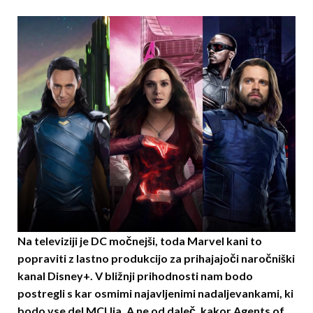
Na televiziji je DC močnejši, toda Marvel kani to
popraviti z lastno produkcijo za prihajajoči naročniški
kanal Disney+. V bližnji prihodnosti nam bodo
postregli s kar osmimi najavljenimi nadaljevankami, ki
bodo vse del MCUja. A ne od daleč, kakor Agents of