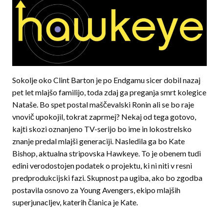
Sokolje oko Clint Barton je po Endgamu sicer dobil nazaj
pet let mlajšo familijo, toda zdaj ga preganja smrt kolegice
Nataše. Bo spet postal maščevalski Ronin ali se bo raje
vnovič upokojil, tokrat zaprmej? Nekaj od tega gotovo,
kajti skozi oznanjeno TV-serijo bo ime in lokostrelsko
znanje predal mlajši generaciji. Nasledila ga bo Kate
Bishop, aktualna stripovska Hawkeye. To je obenem tudi
edini verodostojen podatek o projektu, ki ni niti v resni
predprodukcijski fazi.
Skupnost pa ugiba, ako bo zgodba
postavila osnovo za Young Avengers, ekipo mlajših
superjunacljev, katerih članica je Kate.