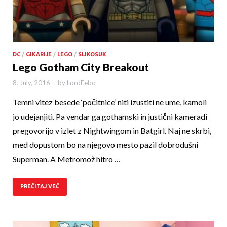
DC
/
GIKARIJE
/
LEGO
/
SLIKOSUK
Lego Gotham City Breakout
8. July, 2016
-
by
LordFebo
Temni vitez besede ‘počitnice’ niti izustiti ne ume, kamoli
jo udejanjiti. Pa vendar ga gothamski in jus­tični kameradi
pregovorijo v izlet z Nightwingom in Batgirl. Naj ne skrbi,
med dopustom bo na njegovo mesto pazil dobrodušni
Superman. A Metromož hitro …
PREČITAJ VEČ