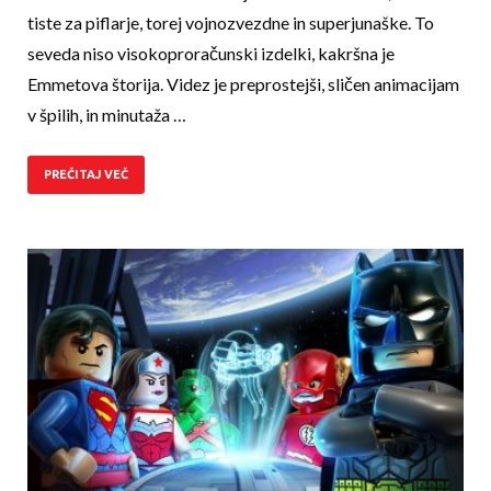
tiste za piflarje, torej vojnozvezdne in superjunaške. To
seveda niso visokoproračuns­ki izdelki, kakršna je
Emmetova štorija. Videz je preprostejši, sličen animacijam
v špilih, in minutaža …
PREČITAJ VEČ