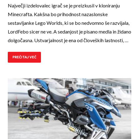
Največji izdelovalec igrač se je preizkusil v kloniranju
Minecrafta. Kakšna bo prihodnost nazaslonske
sestavljanke Lego Worlds, ki se bo ne­dvomno še razvijala,
LordFebo sicer ne ve. A sedanjost je pisano medla in židano
dolgočasna. Ustvarjalnost je ena od človeških lastnosti, …
PREČITAJ VEČ