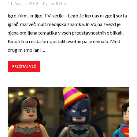
11. August, 2016
-
by
LordFebo
Igre, filmi, knjige, TV-serije – Lego že lep čas ni zgolj sorta
igrač, marveč multimedijska znamka. In Vojna zvezd je
njena omiljena tematika v vseh predstavnostnih oblikah.
Kinofilma resda še ni, ostalih vsebin pa je nemalo. Med
drugim smo lani …
PREČITAJ VEČ