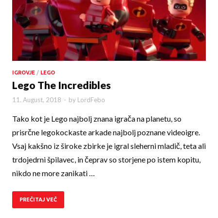
IGROVJE
/
LEGO
Lego The Incredibles
11. August, 2018
-
by
LordFebo
Tako kot je Lego najbolj znana igrača na planetu, so
prisrčne legokockaste arkade najbolj poznane videoigre.
Vsaj kakšno iz široke zbirke je igral sleherni mladič, teta ali
trdojedrni špilavec, in čeprav so storjene po istem kopitu,
nikdo ne more zanikati …
PREČITAJ VEČ