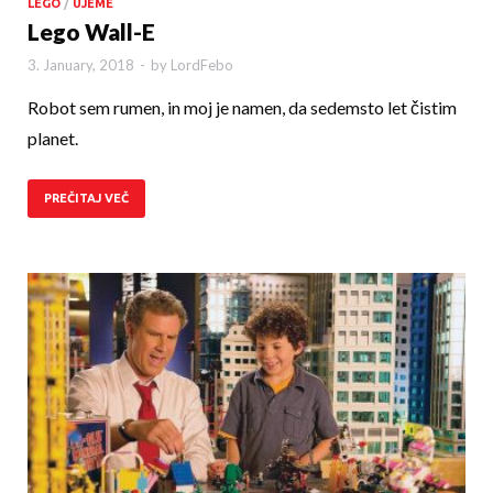
LEGO
/
UJEME
Lego Wall-E
3. January, 2018
-
by
LordFebo
Robot sem rumen, in moj je namen, da sedemsto let čistim
planet.
PREČITAJ VEČ