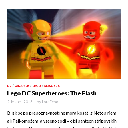
DC
/
GIKARIJE
/
LEGO
/
SLIKOSUK
Lego DC Superheroes: The Flash
2. March, 2018
-
by
LordFebo
Blisk se po prepoznavnosti ne mora kosati z Netopirjem
ali Pajkomožem, a vseeno sodi v ožji panteon stripovskih