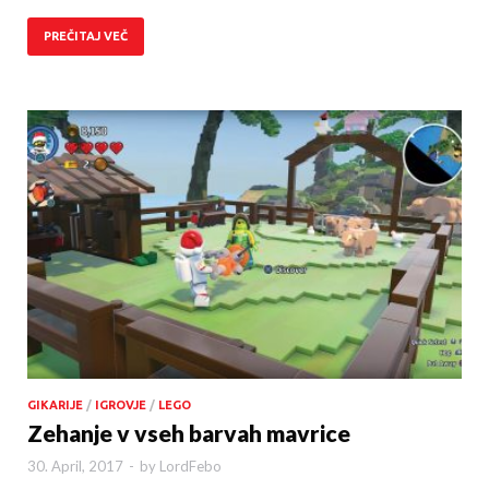
PREČITAJ VEČ
GIKARIJE
/
IGROVJE
/
LEGO
Zehanje v vseh barvah mavrice
30. April, 2017
-
by
LordFebo