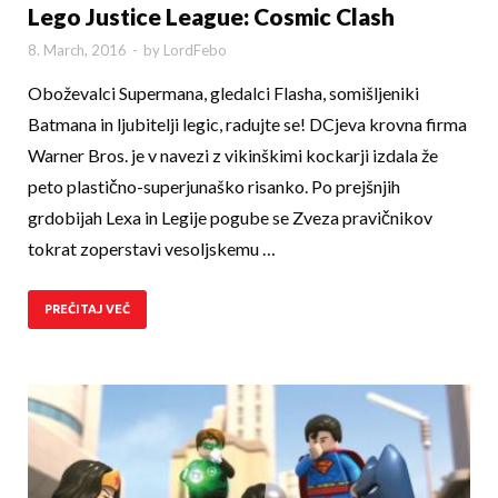
Lego Justice League: Cosmic Clash
8. March, 2016
-
by
LordFebo
Oboževalci Supermana, gledalci Flasha, somiš­lje­niki
Batmana in ljubitelji legic, radujte se! DCjeva krovna firma
Warner Bros. je v navezi z vikinškimi kockarji izdala že
peto plastično-superjunaško risanko. Po prejšnjih
grdobijah Lexa in Legije pogube se Zveza pravičnikov
tokrat zoperstavi vesoljskemu …
PREČITAJ VEČ