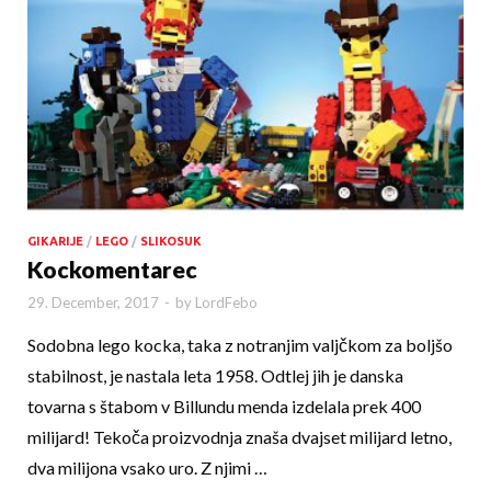
GIKARIJE
/
LEGO
/
SLIKOSUK
Kockomentarec
29. December, 2017
-
by
LordFebo
Sodobna lego kocka, taka z notranjim valjčkom za boljšo
stabilnost, je nastala leta 1958. Odtlej jih je danska
tovarna s štabom v Billundu menda izdelala prek 400
milijard! Tekoča proizvodnja zna­ša dvajset milijard letno,
dva milijona vsako uro. Z njimi …