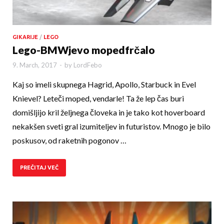
GIKARIJE
/
LEGO
Lego-BMWjevo mopedfrčalo
9. March, 2017
-
by
LordFebo
Kaj so imeli skupnega Hagrid, Apollo, Starbuck in Evel
Knievel? Leteči moped, vendarle! Ta že lep čas buri
domišljijo kril željnega človeka in je tako kot hoverboard
nekakšen sveti gral izumiteljev in futuristov. Mnogo je bilo
poskusov, od raketnih pogonov …
PREČITAJ VEČ