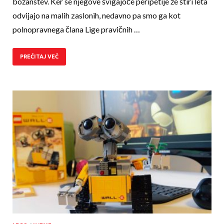
božanstev. Ker se njegove švigajoče peripetije že štiri leta
odvijajo na malih zaslonih, nedavno pa smo ga kot
polnopravnega člana Lige pravičnih …
PREČITAJ VEČ