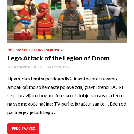
DC
/
GIKARIJE
/
LEGO
/
SLIKOSUK
Lego Attack of the Legion of Doom
8. September, 2015
-
by
LordFebo
Upam, da s temi superdogodivščinami ne pretiravamo,
ampak očitno so šemaste pojave zdaj glavni trend. DC, ki
se pripravlja na bogato filmsko obdobje, si ustvarja teren
na vse mogoče načine: TV-serije, igrače, risanke … Eden od
partnerjev je tudi Lego …
PREČITAJ VEČ