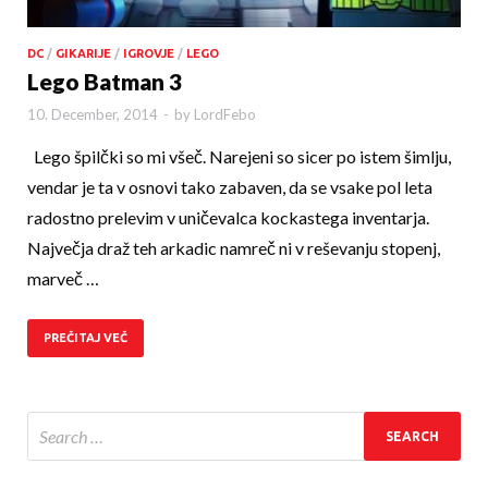
DC
/
GIKARIJE
/
IGROVJE
/
LEGO
Lego Batman 3
10. December, 2014
-
by
LordFebo
Lego špilčki so mi všeč. Narejeni so sicer po istem šimlju,
vendar je ta v osnovi tako zabaven, da se vsake pol leta
radostno prelevim v uničevalca kockastega inventarja.
Največja draž teh arkadic namreč ni v reševanju stopenj,
marveč …
PREČITAJ VEČ