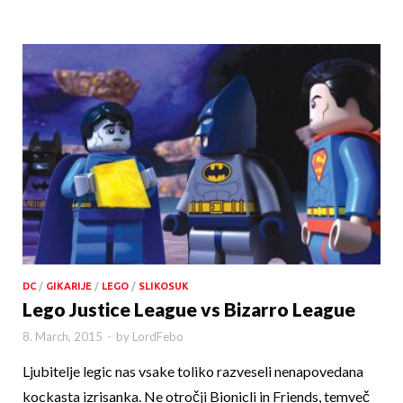
DC
/
GIKARIJE
/
LEGO
/
SLIKOSUK
Lego Justice League vs Bizarro League
8. March, 2015
-
by
LordFebo
Ljubitelje legic nas vsake toliko razveseli nenapovedana
kockasta izrisanka. Ne otročji Bionicli in Friends, temveč