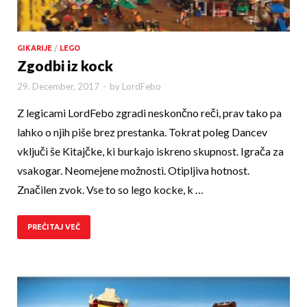
GIKARIJE
/
LEGO
Zgodbi iz kock
29. December, 2017
-
by
LordFebo
Z legicami LordFebo zgradi neskončno reči, prav tako pa
lahko o njih piše brez prestanka. Tokrat poleg Dancev
vključi še Kitajčke, ki burkajo iskreno skupnost. Igrača za
vsakogar. Neomejene možnosti. Otip­ljiva hotnost.
Značilen zvok. Vse to so lego kocke, k …
PREČITAJ VEČ