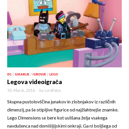
DC
/
GIKARIJE
/
IGROVJE
/
LEGO
Legova videoigrača
30. March, 2016
-
by
LordFebo
Skupna pustolovščina junakov in zlobnjakov iz različnih
dimenzij, pa še otipljive figurice od najžlahtnejše znamke.
Lego Dimensions se bere kot uslišana želja vsakega
navdušenca nad domišljijskimi onkraji. Ga ni boljšega od