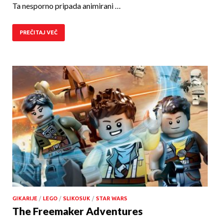
Ta nesporno pripada animirani …
PREČITAJ VEČ
GIKARIJE
/
LEGO
/
SLIKOSUK
/
STAR WARS
The Freemaker Adventures