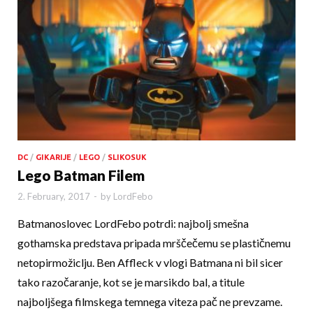
DC
/
GIKARIJE
/
LEGO
/
SLIKOSUK
Lego Batman Filem
2. February, 2017
-
by
LordFebo
Batmanoslovec LordFebo potrdi: najbolj smešna
gothamska predstava pripada mrščečemu se plastičnemu
netopirmožiclju. Ben Affleck v vlogi Batmana ni bil sicer
tako razočaranje, kot se je marsikdo bal, a titule
najboljšega filmskega temnega viteza pač ne prevzame.