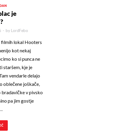
DAN
lac je
?
6
-
by
LordFebo
 filmih lokal Hooters
nijo kot nekaj
ecimo ko si punca ne
 staršem, kje je
 Tam vendarle delajo
o oblečene joškače,
 bradavičke v pivsko
ino pa jim gostje
 …
EČ