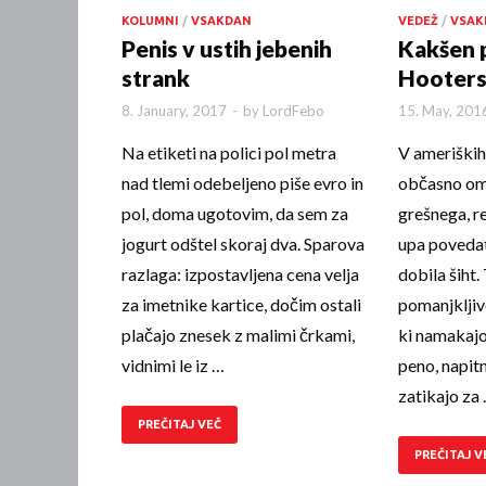
KOLUMNI
/
VSAKDAN
VEDEŽ
/
VSAK
Penis v ustih jebenih
Kakšen p
strank
Hooters
8. January, 2017
-
by
LordFebo
15. May, 201
Na etiketi na polici pol metra
V ameriških
nad tlemi odebeljeno piše evro in
občasno ome
pol, doma ugotovim, da sem za
grešnega, r
jogurt odštel skoraj dva. Sparova
upa povedati
razlaga: izpostavljena cena velja
dobila šiht.
za imetnike kartice, dočim ostali
pomanjkljiv
plačajo znesek z malimi čr­ka­mi,
ki namakajo
vidnimi le iz …
peno, napitn
zatikajo za
PREČITAJ VEČ
PREČITAJ V