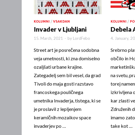
KOLUMNI
/
VSAKDAN
KOLUMNI
/
PO
Invader v Ljubljani
Debela 
15. March, 2021
-
by
LordFebo
4. January, 2
Street art je posrečena sodobna
Srebrno pla
veja umetnosti, ki zna domiselno
občilo in H
ozaljšati urbane krajine.
marketinška
Zategadelj sem bil vesel, da grad
na svetu, pr
Tivoli do maja gosti razstavo
torej name
francoskega pouličnega
izkrivljena 
umetnika Invaderja, tistega, ki se
kar zlasti ve
je proslavil z lepljenjem
Združenih d
keramičnih mozaikov space
imamo zato 
invaderjev po …
take kot …