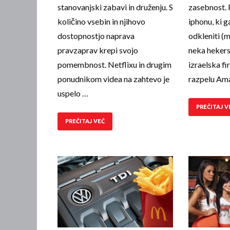
stanovanjski zabavi in druže­nju. S
zasebnost. 
količino vsebin in njihovo
iphonu, ki g
dostopnostjo naprava
odkleniti (m
pravzaprav krepi svojo
neka heker
pomembnost. Netflixu in drugim
izraelska fi
ponudnikom videa na zahtevo je
razpelu Am
uspelo …
PREČITAJ V
PREČITAJ VEČ