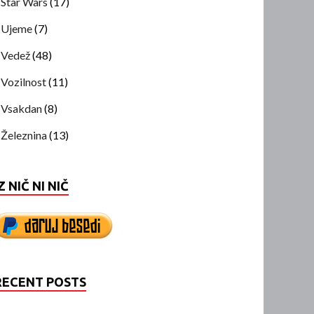
Star Wars
(17)
Ujeme
(7)
Vedež
(48)
Vozilnost
(11)
Vsakdan
(8)
Železnina
(13)
Z NIČ NI NIČ
RECENT POSTS