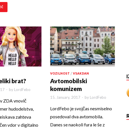
EČ
VOZILNOST
/
VSAKDAN
I
eliki brat?
Avtomobilski
komunizem
017
-
by
LordFebo
15. January, 2017
-
by
LordFebo
 v ZDA vnovič
LordFebo je svojčas nesmiselno
mer hudodelstva,
posedoval dva avtomobila.
eiskava zahteva
Danes se naokoli fura le še z
čen vdor v digitalno