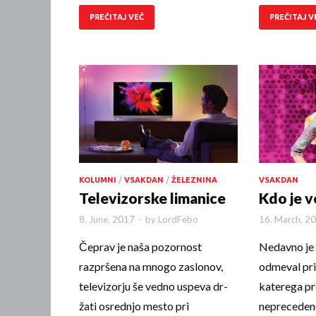
PREČITAJ VEČ
PREČITAJ V
KOLUMNI
/
VSAKDAN
/
ŽELEZNINA
VSAKDAN
Televizorske limanice
Kdo je v
8. June, 2017
-
by
LordFebo
16. March, 2
Čeprav je naša pozornost
Nedavno je
razpršena na mnogo zaslonov,
odmeval pri
televizorju še vedno uspeva dr­
katerega pr
ža­ti osrednjo mesto pri
nepre­ceden