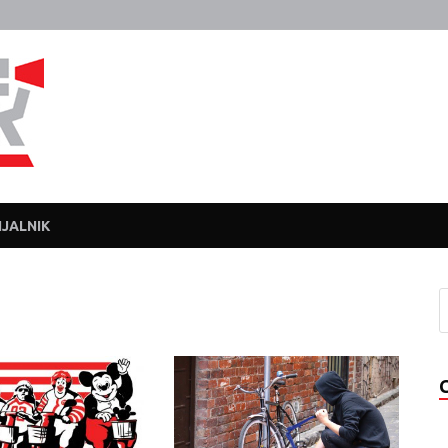
Javka
Zajebanka
JALNIK