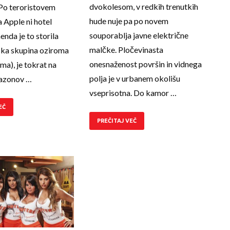
dvokolesom, v redkih trenutkih
Po teroristovem
hude nuje pa po novem
a Apple ni hotel
souporablja javne električne
enda je to storila
malčke. Pločevinasta
ska skupina oziroma
onesnaženost površin in vidnega
rma), je tokrat na
polja je v urbanem okolišu
azonov …
vseprisotna. Do kamor …
EČ
PREČITAJ VEČ