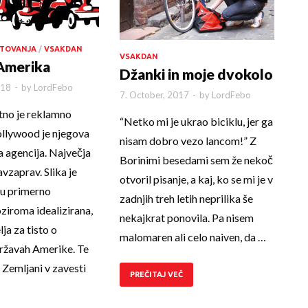
TOVANJA
/
VSAKDAN
VSAKDAN
Amerika
Džanki in moje dvokolo
018
-
by
LordFebo
7. October, 2017
-
by
LordFebo
tno je reklamno
“Netko mi je ukrao biciklu, jer ga
ollywood je njegova
nisam dobro vezo lancom!” Z
 agencija. Največja
Borinimi besedami sem že nekoč
avzaprav. Slika je
otvoril pisanje, a kaj, ko se mi je v
nu primerno
zadnjih treh letih neprilika še
oziroma idealizirana,
nekajkrat ponovila. Pa nisem
lja za tisto o
malomaren ali celo naiven, da …
ržavah Amerike. Te
Zemljani v zavesti
PREČITAJ VEČ