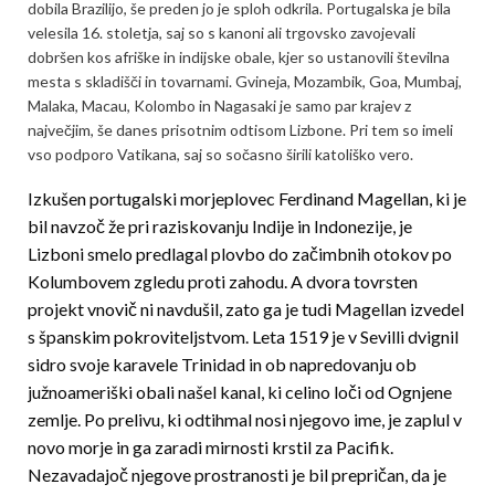
dobila Brazilijo, še preden jo je sploh odkrila. Portugalska je bila
velesila 16. stoletja, saj so s kanoni ali trgovsko zavojevali
dobršen kos afriške in indijske obale, kjer so ustanovili številna
mesta s skladišči in tovarnami. Gvineja, Mozambik, Goa, Mumbaj,
Malaka, Macau, Kolombo in Nagasaki je samo par krajev z
največjim, še danes prisotnim odtisom Lizbone. Pri tem so imeli
vso podporo Vatikana, saj so sočasno širili katoliško vero.
Izkušen portugalski morjeplovec Ferdinand Magellan, ki je
bil navzoč že pri raziskovanju Indije in Indonezije, je
Lizboni smelo predlagal plovbo do začimbnih otokov po
Kolumbovem zgledu proti zahodu. A dvora tovrsten
projekt vnovič ni navdušil, zato ga je tudi Magellan izvedel
s španskim pokroviteljstvom. Leta 1519 je v Sevilli dvignil
sidro svoje karavele Trinidad in ob napredovanju ob
južnoameriški obali našel kanal, ki celino loči od Ognjene
zemlje. Po prelivu, ki odtihmal nosi njegovo ime, je zaplul v
novo morje in ga zaradi mirnosti krstil za Pacifik.
Nezavadajoč njegove prostranosti je bil prepričan, da je