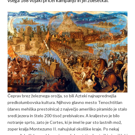
vsega 168 vojaki pričel kampanjo in jih zdesetkal.
Čeprav brez železnega orožja, so bili Azteki najnaprednejša
predkolumbovska kultura. Njihovo glavno mesto Tenochtitlan
(danes mehiška prestolnica) z največjo ameriško piramido je stalo
sredi jezera in štelo 200 tisoč prebivalcev. A kraljestvo je bilo
notranje sprto, zato je Cortes, ki je imel le par sto lastnih mož,
zoper kralja Montezumo II. nahujskal okoliške kraje. Po nekaj