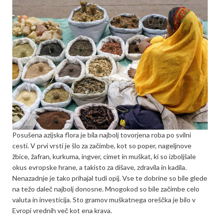
Posušena azijska flora je bila najbolj tovorjena roba po svilni
cesti. V prvi vrsti je šlo za začimbe, kot so poper, nageljnove
žbice, žafran, kurkuma, ingver, cimet in muškat, ki so izboljšale
okus evropske hrane, a takisto za dišave, zdravila in kadila.
Nenazadnje je tako prihajal tudi opij. Vse te dobrine so bile glede
na težo daleč najbolj donosne. Mnogokod so bile začimbe celo
valuta in investicija. Sto gramov muškatnega oreščka je bilo v
Evropi vrednih več kot ena krava.