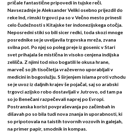
pričale fantastične pripovedi in tujske reči.
Navsezadnje je Aleksander Veliki osebno prijezdil do
reke Ind, rimski trgovci pa so v Večno mesto prinesli
celo čudežnosti s Kitajske ter indonezijskega otočja.
Neposredni stiki so bili sicer redki, toda skozi mnoge
posrednike se je uveljavila trgovska mreža, zvana
svilna pot. Po njej so poleg preje iz gosenic v Stari
svet prihajala še mistična in visoko cenjena indijska
zelišča. Z njimi tod niso bogatili le okusa hrane,
marveč so jih tisočletja vraževerno uporabljali v
medicini in bogoslužju. S širjenjem islama proti vzhodu
se je uvoz iz daljnih krajev še pojačal, saj so arabski
trgovci azijsko robo dostavljali v Jutrovo, od tam pa
so jo Benečani razpečevali naprej po Evropi.
Postranska korist povpraševanja po
začimbah in
dišavah
po so bila tudi nova znanja in uporabnosti, ki
so pripotovala na taistih tovornih vozovih in galejah,
na primer papir, smodnik in kompas.