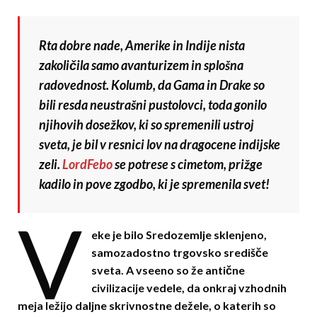
Rta dobre nade, Amerike in Indije nista
zakoličila samo avanturizem in splošna
radovednost. Kolumb, da Gama in Drake so
bili resda neustrašni pustolovci, toda gonilo
njihovih dosežkov, ki so spremenili ustroj
sveta, je bil v resnici lov na dragocene indijske
zeli.
LordFebo
se potrese s cimetom, prižge
kadilo in pove zgodbo, ki je spremenila svet!
V
eke je bilo Sredozemlje sklenjeno,
samozadostno trgovsko središče
sveta. A vseeno so že antične
civilizacije vedele, da onkraj vzhodnih
meja ležijo daljne skrivnostne dežele, o katerih so