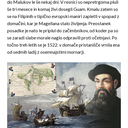
do Malukov le še nekaj dni. V resnici so nepretrgoma pluli
še tri mesece in komaj živi dosegli Guam. Kmalu zatem so
se na Filipinih v tipično evropski maniri zapletli v spopad z
domačini, kar je Magellana stalo življenja. Preostanek
posadke je nato le priplul do začimbnikov, od koder pa so
se zaradi slabe morale naglo odpravili proti očetnjavi. Po
točno treh letih se je 1522. v domače pristanišče vrnila ena
od sedmih ladij z osemnajstimi mornarji.