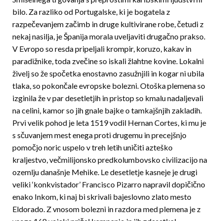
bilo. Za razliko od Portugalske, ki je bogatela z
razpečevanjem začimb in druge kultivirane robe, četudi z
nekaj nasilja, je Španija morala uveljaviti drugačno prakso.
V Evropo so resda pripeljali krompir, koruzo, kakav in
paradižnike, toda zvečine so iskali žlahtne kovine. Lokalni
živelj so že spočetka enostavno zasužnjili in kogar ni ubila
tlaka, so pokončale evropske bolezni. Otoška plemena so
izginila že v par desetletjih in pristop so kmalu nadaljevali
na celini, kamor so jih gnale bajke o tamkajšnjih zakladih.
Prvi velik pohod je leta 1519 vodil Hernan Cortes, ki mu je
s sčuvanjem mest enega proti drugemu in precejšnjo
pomočjo noric uspelo v treh letih uničiti azteško
kraljestvo, večmilijonsko predkolumbovsko civilizacijo na
ozemlju današnje Mehike. Le desetletje kasneje je drugi
veliki ‘konkvistador’ Francisco Pizarro napravil dopičično
enako Inkom, ki naj bi skrivali bajeslovno zlato mesto
Eldorado. Z vnosom bolezni in razdora med plemena je z