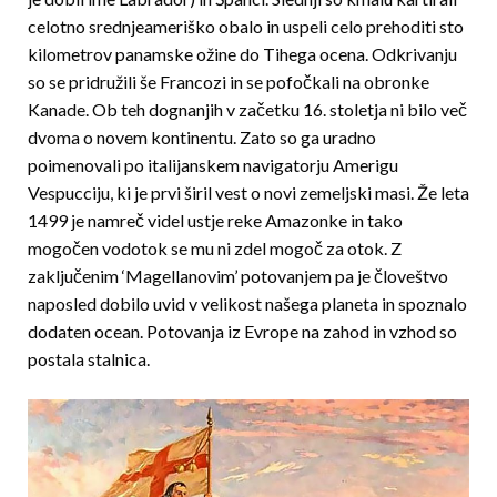
celotno srednjeameriško obalo in uspeli celo prehoditi sto
kilometrov panamske ožine do Tihega ocena. Odkrivanju
so se pridružili še Francozi in se pofočkali na obronke
Kanade. Ob teh dognanjih v začetku 16. stoletja ni bilo več
dvoma o novem kontinentu. Zato so ga uradno
poimenovali po italijanskem navigatorju Amerigu
Vespucciju, ki je prvi širil vest o novi zemeljski masi. Že leta
1499 je namreč videl ustje reke Amazonke in tako
mogočen vodotok se mu ni zdel mogoč za otok. Z
zaključenim ‘Magellanovim’ potovanjem pa je človeštvo
naposled dobilo uvid v velikost našega planeta in spoznalo
dodaten ocean. Potovanja iz Evrope na zahod in vzhod so
postala stalnica.