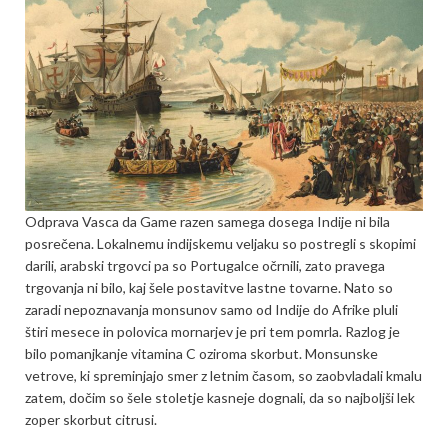
Odprava Vasca da Game razen samega dosega Indije ni bila
posrečena. Lokalnemu indijskemu veljaku so postregli s skopimi
darili, arabski trgovci pa so Portugalce očrnili, zato pravega
trgovanja ni bilo, kaj šele postavitve lastne tovarne. Nato so
zaradi nepoznavanja monsunov samo od Indije do Afrike pluli
štiri mesece in polovica mornarjev je pri tem pomrla. Razlog je
bilo pomanjkanje vitamina C oziroma skorbut. Monsunske
vetrove, ki spreminjajo smer z letnim časom, so zaobvladali kmalu
zatem, dočim so šele stoletje kasneje dognali, da so najboljši lek
zoper skorbut citrusi.