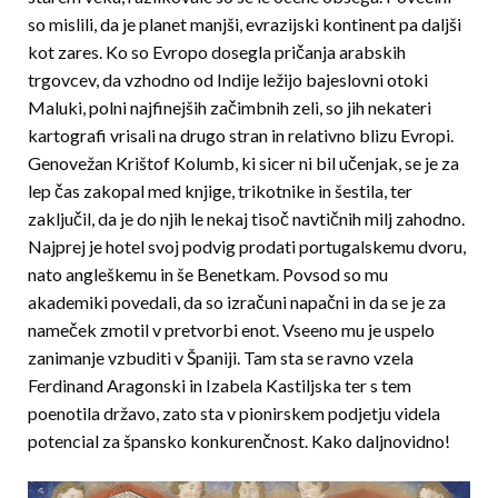
so mislili, da je planet manjši, evrazijski kontinent pa daljši
kot zares. Ko so Evropo dosegla pričanja arabskih
trgovcev, da vzhodno od Indije ležijo bajeslovni otoki
Maluki, polni najfinejših začimbnih zeli, so jih nekateri
kartografi vrisali na drugo stran in relativno blizu Evropi.
Genovežan Krištof Kolumb, ki sicer ni bil učenjak, se je za
lep čas zakopal med knjige, trikotnike in šestila, ter
zaključil, da je do njih le nekaj tisoč navtičnih milj zahodno.
Najprej je hotel svoj podvig prodati portugalskemu dvoru,
nato angleškemu in še Benetkam. Povsod so mu
akademiki povedali, da so izračuni napačni in da se je za
nameček zmotil v pretvorbi enot. Vseeno mu je uspelo
zanimanje vzbuditi v Španiji. Tam sta se ravno vzela
Ferdinand Aragonski in Izabela Kastiljska ter s tem
poenotila državo, zato sta v pionirskem podjetju videla
potencial za špansko konkurenčnost. Kako daljnovidno!