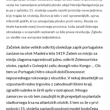
vesla ter namenjene priobalni plovbi, ekipi Henrija Navigatorja pa
je pa v začetku 15. stoletja uspelo razviti prototip nove jadrnice,
ki je trajala še stoletja. Bistvo je bilo v več spremenljivih, sprva
trikotnih jadrih, ki so omogočala plovbo proti vetru. Resda so
imele karavele manj tovornega prostora, toda zaradi dobrega
obnašanja v oceanskih razmerah so bile prava revolucija. Zgledu
so sledile vse evropske ladjedelnice.
Začetek dobe velikih odkritij obeležuje zapik portugalske
zastave na otok Madeira leta 1419. Zatem so misijo za
misijo zlagoma napredovali južno, odkrili Zelenoortske
otoke, zapluli v Gvinejski zaliv, dosegli reko Kongo … Ob
tem so Portugalci hitro okusili dobičkonosnost
neposrednega rokovanja z eksotiko. V nekaj desetletjih so
vzpostavili redno trgovino z zahodnoafriškimi kraji,
zgradili rudnike in širili vpliv v notrajnost. Mnogo
zamorcev so ob tem zasužnjili in jih prepeljali na plantaže
sladkornega trsa na atlantskih otokih. S tem so že v prvi
polovici 15. stoletja zastavili poslovni model bodočega