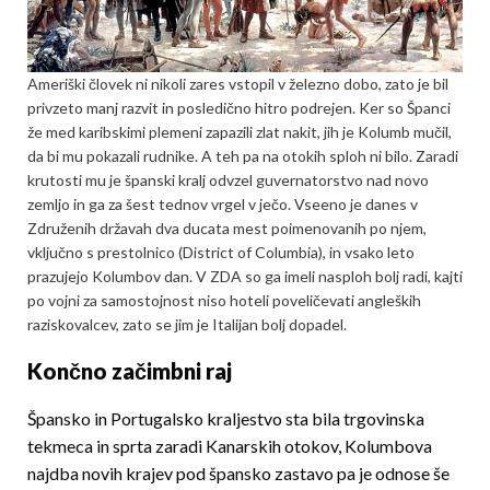
Ameriški človek ni nikoli zares vstopil v železno dobo, zato je bil
privzeto manj razvit in posledično hitro podrejen. Ker so Španci
že med karibskimi plemeni zapazili zlat nakit, jih je Kolumb mučil,
da bi mu pokazali rudnike. A teh pa na otokih sploh ni bilo. Zaradi
krutosti mu je španski kralj odvzel guvernatorstvo nad novo
zemljo in ga za šest tednov vrgel v ječo. Vseeno je danes v
Združenih državah dva ducata mest poimenovanih po njem,
vključno s prestolnico (District of Columbia), in vsako leto
prazujejo Kolumbov dan. V ZDA so ga imeli nasploh bolj radi, kajti
po vojni za samostojnost niso hoteli poveličevati angleških
raziskovalcev, zato se jim je Italijan bolj dopadel.
Končno začimbni raj
Špansko in Portugalsko kraljestvo sta bila trgovinska
tekmeca in sprta zaradi Kanarskih otokov, Kolumbova
najdba novih krajev pod špansko zastavo pa je odnose še