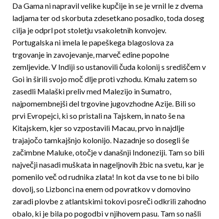
Da Gama ni napravil velike kupčije in se je vrnil le z dvema
ladjama ter od skorbuta zdesetkano posadko, toda doseg
cilja je odprl pot stoletju vsakoletnih konvojev.
Portugalska ni imela le papeškega blagoslova za
trgovanje in zavojevanje, marveč edine popolne
zemljevide. V Indiji so ustanovili čuda kolonij s središčem v
Goi in širili svojo moč dlje proti vzhodu. Kmalu zatem so
zasedli Malaški preliv med Malezijo in Sumatro,
najpomembnejši del trgovine jugovzhodne Azije. Bili so
prvi Evropejci, ki so pristali na Tajskem, in nato še na
Kitajskem, kjer so vzpostavili Macau, prvo in najdlje
trajajočo tamkajšnjo kolonijo. Nazadnje so dosegli še
začimbne Maluke, otočje v današnji Indoneziji. Tam so bili
največji nasadi muškata in nageljnovih žbic na svetu, kar je
pomenilo več od rudnika zlata! In kot da vse to ne bi bilo
dovolj, so Lizbonci na enem od povratkov v domovino
zaradi plovbe z atlantskimi tokovi posreči odkrili zahodno
obalo, ki je bila po pogodbi v njihovem pasu. Tam so našli