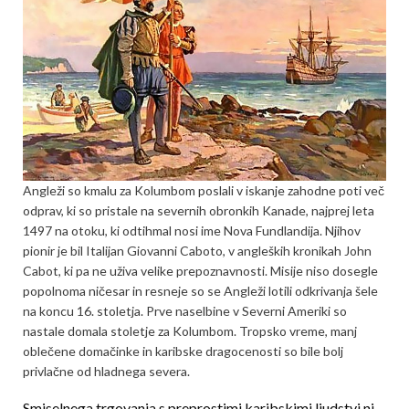
Angleži so kmalu za Kolumbom poslali v iskanje zahodne poti več
odprav, ki so pristale na severnih obronkih Kanade, najprej leta
1497 na otoku, ki odtihmal nosi ime Nova Fundlandija. Njihov
pionir je bil Italijan Giovanni Caboto, v angleških kronikah John
Cabot, ki pa ne uživa velike prepoznavnosti. Misije niso dosegle
popolnoma ničesar in resneje so se Angleži lotili odkrivanja šele
na koncu 16. stoletja. Prve naselbine v Severni Ameriki so
nastale domala stoletje za Kolumbom. Tropsko vreme, manj
oblečene domačinke in karibske dragocenosti so bile bolj
privlačne od hladnega severa.
Smiselnega trgovanja s preprostimi karibskimi ljudstvi ni