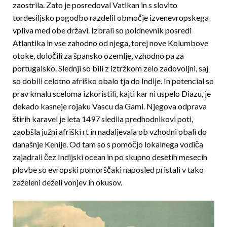
zaostrila. Zato je posredoval Vatikan in s slovito
tordesiljsko pogodbo razdelil območje izvenevropskega
vpliva med obe državi. Izbrali so poldnevnik posredi
Atlantika in vse zahodno od njega, torej nove Kolumbove
otoke, določili za špansko ozemlje, vzhodno pa za
portugalsko. Slednji so bili z iztržkom zelo zadovoljni, saj
so dobili celotno afriško obalo tja do Indije. In potencial so
prav kmalu sceloma izkoristili, kajti kar ni uspelo Diazu, je
dekado kasneje rojaku Vascu da Gami. Njegova odprava
štirih karavel je leta 1497 sledila predhodnikovi poti,
zaobšla južni afriški rt in nadaljevala ob vzhodni obali do
današnje Kenije. Od tam so s pomočjo lokalnega vodiča
zajadrali čez Indijski ocean in po skupno desetih mesecih
plovbe so evropski pomorščaki naposled pristali v tako
zaželeni deželi vonjev in okusov.