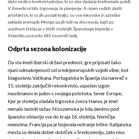
zlato mrzlico konkvistadorjev, ki so oba vladarja kratkomalo pobili.
V Ameriki ni bilo trgovanja, le plenjenje. A razen redkih zlatih
artefaktov, ki so jih poslali kralju, so vse inkovske in azteške
zaklade pretopili. Mnogo pa jih leži na dnu morja, kajti po
uradnem štetju je v štirih stoletjih Španskega imperija v
Atlantiku potonilo 681 tovornih ladij.
Odprta sezona kolonizacije
Da sta imeli iberski državi prednost, gre pripisati tako
njuni odmaknjenosti od srednjeevropskih vojnih viher, kot
blagoslovu Vatikana. Portugalska in Španija sta namreč v
15. stoletju zaključili rekonkvisto, uspešen izgon
muslimanov in judov s svojega polotoka. Sever Evrope,
kjer je stoletja vladala trgovska zveza Hansa, je imel
nemalo lastnih težav. Nizozemska je bila denimo pod
špansko oblastjo vse do kraja 16. stoletja, Nemčija
neenotna, Francija pa je bojevala notranje bitke. Italijanska
mesta so delala dober dobiček v Sredozemlju, zato niso