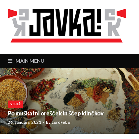
J
Zaj
MAIN MENU
VEDEŽ
Po muškatni orešček in ščep klinčkov
26. January, 2021
-
by
LordFebo