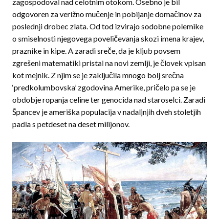
zagospodoval nad celotnim otokom. Osebno je bil
odgovoren za verižno mučenje in pobijanje domačinov za
poslednji drobec zlata. Od tod izvirajo sodobne polemike
o smiselnosti njegovega poveličevanja skozi imena krajev,
praznike in kipe. A zaradi sreče, da je kljub povsem
zgrešeni matematiki pristal na novi zemlji, je človek vpisan
kot mejnik. Z njim se je zaključila mnogo bolj srečna
‘predkolumbovska’ zgodovina Amerike, pričelo pa se je
obdobje ropanja celine ter genocida nad staroselci. Zaradi
Špancev je ameriška populacija v nadaljnjih dveh stoletjih
padla s petdeset na deset milijonov.