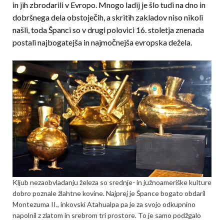
in jih zbrodarili v Evropo. Mnogo ladij je šlo tudi na dno in
dobršnega dela obstoječih, a skritih zakladov niso nikoli
našli, toda Španci so v drugi polovici 16. stoletja znenada
postali najbogatejša in najmočnejša evropska dežela.
Kljub nezaobvladanju železa so srednje- in južnoameriške kulture
dobro poznale žlahtne kovine. Najprej je Špance bogato obdaril
Montezuma II., inkovski Atahualpa pa je za svojo odkupnino
napolnil z zlatom in srebrom tri prostore. To je samo podžgalo