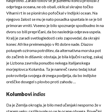
nasprotno. Zaradi tokov se je južnemu koncu približal z
odprtega oceana, ne ob obali, oklical skrajno točko
Viharni rt in se pionirsko pofočkal v Indijski ocean. Na
njegovo žalost se mu je nato posadka spuntala in se je bil
primoran vrniti. Vseeno je bilo spoznanje spodbudno in na
dvoru so bili prepričani, da bo naslednja odprava uspela.
Kralj je zaradi svetlogledosti celo zapovedal, da skrajni
konec Afrike preimenujejo v Rt dobre nade. Diazov
poluspeh oziroma potrditev, da alternativna morska pot
do začimb in dišavnic obstaja, je bila ključni razlog, zakaj
je Lizbona zavrnila ponudbo nekega italijanskega
morjeplovca Kolumba. Ta je namreč ravno tedaj iskal
pokrovitelja svojega drznega podjetja, da bo indijske
oreščke dosegel s plovbo proti zahodu …
Kolumbovi
indios
Da je Zemlja okrogla, je bilo med učenjaki nesporno že v
starem veku, razlikovale so se le ocene obsega. Povečini