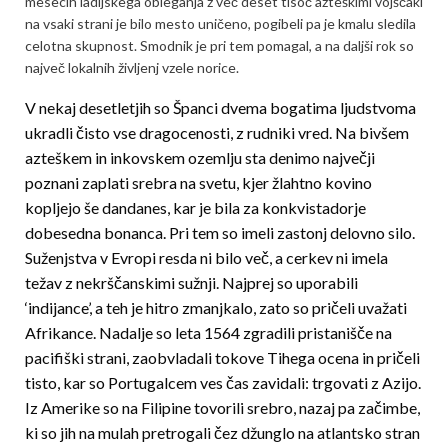
mesecih ladijskega obleganja z več deset tisoč azteškimi vojščaki
na vsaki strani je bilo mesto uničeno, pogibeli pa je kmalu sledila
celotna skupnost. Smodnik je pri tem pomagal, a na daljši rok so
največ lokalnih življenj vzele norice.
V nekaj desetletjih so Španci dvema bogatima ljudstvoma
ukradli čisto vse dragocenosti, z rudniki vred. Na bivšem
azteškem in inkovskem ozemlju sta denimo največji
poznani zaplati srebra na svetu, kjer žlahtno kovino
kopljejo še dandanes, kar je bila za konkvistadorje
dobesedna bonanca. Pri tem so imeli zastonj delovno silo.
Suženjstva v Evropi resda ni bilo več, a cerkev ni imela
težav z nekrščanskimi sužnji. Najprej so uporabili
‘indijance’, a teh je hitro zmanjkalo, zato so pričeli uvažati
Afrikance. Nadalje so leta 1564 zgradili pristanišče na
pacifiški strani, zaobvladali tokove Tihega ocena in pričeli
tisto, kar so Portugalcem ves čas zavidali: trgovati z Azijo.
Iz Amerike so na Filipine tovorili srebro, nazaj pa začimbe,
ki so jih na mulah pretrogali čez džunglo na atlantsko stran