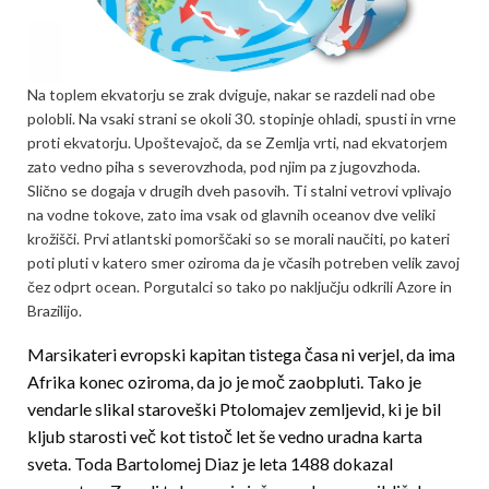
Na toplem ekvatorju se zrak dviguje, nakar se razdeli nad obe
polobli. Na vsaki strani se okoli 30. stopinje ohladi, spusti in vrne
proti ekvatorju. Upoštevajoč, da se Zemlja vrti, nad ekvatorjem
zato vedno piha s severovzhoda, pod njim pa z jugovzhoda.
Slično se dogaja v drugih dveh pasovih. Ti stalni vetrovi vplivajo
na vodne tokove, zato ima vsak od glavnih oceanov dve veliki
krožišči. Prvi atlantski pomorščaki so se morali naučiti, po kateri
poti pluti v katero smer oziroma da je včasih potreben velik zavoj
čez odprt ocean. Porgutalci so tako po naključju odkrili Azore in
Brazilijo.
Marsikateri evropski kapitan tistega časa ni verjel, da ima
Afrika konec oziroma, da jo je moč zaobpluti. Tako je
vendarle slikal staroveški Ptolomajev zemljevid, ki je bil
kljub starosti več kot tistoč let še vedno uradna karta
sveta. Toda Bartolomej Diaz je leta 1488 dokazal