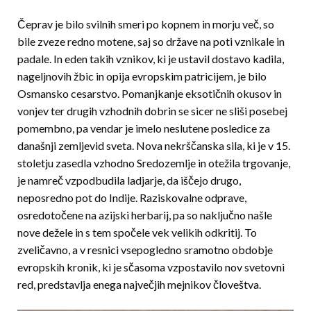
Čeprav je bilo svilnih smeri po kopnem in morju več, so
bile zveze redno motene, saj so države na poti vznikale in
padale. In eden takih vznikov, ki je ustavil dostavo kadila,
nageljnovih žbic in opija evropskim patricijem, je bilo
Osmansko cesarstvo. Pomanjkanje eksotičnih okusov in
vonjev ter drugih vzhodnih dobrin se sicer ne sliši posebej
pomembno, pa vendar je imelo neslutene posledice za
današnji zemljevid sveta. Nova nekrščanska sila, ki je v 15.
stoletju zasedla vzhodno Sredozemlje in otežila trgovanje,
je namreč vzpodbudila ladjarje, da iščejo drugo,
neposredno pot do Indije. Raziskovalne odprave,
osredotočene na azijski herbarij, pa so naključno našle
nove dežele in s tem spočele vek velikih odkritij. To
zveličavno, a v resnici vsepogledno sramotno obdobje
evropskih kronik, ki je sčasoma vzpostavilo nov svetovni
red, predstavlja enega največjih mejnikov človeštva.