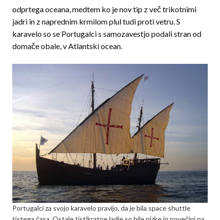
odprtega oceana, medtem ko je nov tip z več trikotnimi
jadri in z naprednim krmilom plul tudi proti vetru. S
karavelo so se Portugalci s samozavestjo podali stran od
domače obale, v Atlantski ocean.
Portugalci za svojo karavelo pravijo, da je bila space shuttle
tistega časa. Ostale tistikratne ladje so bile nizke in povečini na