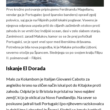
Prvo krožno potovanje pripisujemo Ferdinandu Magellanu,
vendar ga je Portugalec (pod špansko bandero) opravil zgolj
polovico, saj ga je na Filipinih pobil lokalni poglavar. Vseeno je
njegova odprava uspela priti do ciljanih začimbnih otokov proti
zahodu in se vrniti čez Indijski ocean, dasi v zelo slabem stanju.
Zanimivost: zaradi Malukov, kamor so se že prej pofočkali
Portugalci, se je spet vnel spor med iberskima državama.
Potrebna je bila nova pogodba, ki je Maluke prisodila Lizboni,
severno otočje pa Špancem. Slednjega so po svojem kralju Filipu
II. poimenovali – Filipini.
Iskanje El Dorada
Malo za Kolumbom je Italijan Giovanni Caboto za
angleško krono na sličen način iskal pot do Kitajske proti
zahodu. Odplul je iz Bristola in pristal na
‘novo najdeni
zemlji
’, ki jo je oklical za Novo Fundlandijo. Na sever so
poskusno jadrali tudi Portugalci (po njihovem raziskovalcu
je dobil ime Labrador) in Španci. Slednji so kmalu kartirali