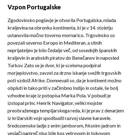
Vzpon Portugalske
Zgodovinsko poglavje je otvorila Portugalska, mlada
kraljevina na obronku kontinenta, ki je v 14. stoletju
ustanovila močno tovorno mornarico. Trgovinsko so
povezali severno Evropo in Mediteran, a sitnih
neprijateljev je bilo čedalje več, od sosednjih španskih
kraljevin in arabskih piratov do Benečanov in naposled
Turkov. Zato se je dvor, ki je sceloma podpiral
morjeplovstvo, zavzel za drzno iskanje svežih trgovskih
poti vzdolž Afrike. Domnevali so, da je kontinent možno
obpluti in tako priti v začimbno Indijo in ostale, še bolj
vzhodne kraje iz potopisa Marka Pola. V pobudi je
izstopal princ Henrik Navigator, veliki mojster
preobraženega templjarskega reda, ki je prav z denarjem
iz križarskih vojn spodbudil razvoj slavne karavele.
Sredozemske ladje z enim jamborom, fiksnim jadrom in
veslači namreč niso bile kos vetrovom in tokovom