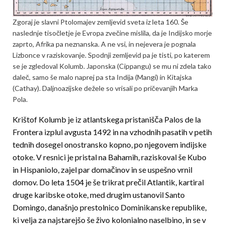
Zgoraj je slavni Ptolomajev zemljevid sveta iz leta 160. Še
naslednje tisočletje je Evropa zvečine mislila, da je Indijsko morje
zaprto, Afrika pa neznanska. A ne vsi, in nejevera je pognala
Lizbonce v raziskovanje. Spodnji zemljevid pa je tisti, po katerem
se je zgledoval Kolumb. Japonska (Cippangu) se mu ni zdela tako
daleč, samo še malo naprej pa sta Indija (Mangi) in Kitajska
(Cathay). Daljnoazijske dežele so vrisali po pričevanjih Marka
Pola.
Krištof Kolumb je iz atlantskega pristanišča Palos de la
Frontera izplul avgusta 1492 in na vzhodnih pasatih v petih
tednih dosegel onostransko kopno, po njegovem indijske
otoke. V resnici je pristal na Bahamih, raziskoval še Kubo
in Hispaniolo, zajel par domačinov in se uspešno vrnil
domov. Do leta 1504 je še trikrat prečil Atlantik, kartiral
druge karibske otoke, med drugim ustanovil Santo
Domingo, današnjo prestolnico Dominikanske republike,
ki velja za najstarejšo še živo kolonialno naselbino, in se v