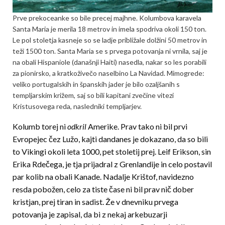
Prve prekoceanke so bile precej majhne. Kolumbova karavela
Santa Maria je merila 18 metrov in imela spodriva okoli 150 ton.
Le pol stoletja kasneje so se ladje približale dolžini 50 metrov in
teži 1500 ton. Santa Maria se s prvega potovanja ni vrnila, saj je
na obali Hispaniole (današnji Haiti) nasedla, nakar so les porabili
za pionirsko, a kratkoživečo naselbino La Navidad. Mimogrede:
veliko portugalskih in španskih jader je bilo ozaljšanih s
templjarskim križem, saj so bili kapitani zvečine vitezi
Kristusovega reda, nasledniki templjarjev.
Kolumb torej ni
odkril
Amerike. Prav tako ni bil prvi
Evropejec čez Lužo, kajti dandanes je dokazano, da so bili
to Vikingi okoli leta 1000, pet stoletij prej. Leif Erikson, sin
Erika Rdečega, je tja prijadral z Grenlandije in celo postavil
par kolib na obali Kanade. Nadalje Krištof, navidezno
resda pobožen, celo za tiste čase ni bil prav nič dober
kristjan, prej tiran in sadist. Že v dnevniku prvega
potovanja je zapisal, da bi z nekaj arkebuzarji