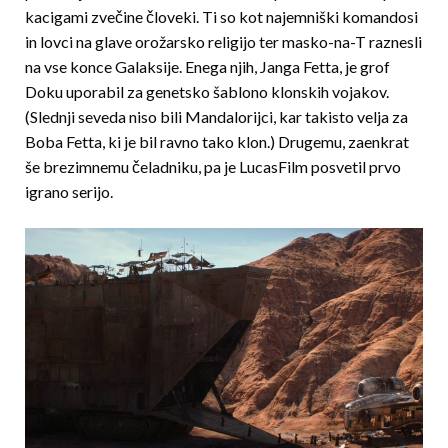
kacigami zvečine človeki. Ti so kot najemniški komandosi
in lovci na glave orožarsko religijo ter masko-na-T raznesli
na vse konce Galaksije. Enega njih, Janga Fetta, je grof
Doku uporabil za genetsko šablono klonskih vojakov.
(Slednji seveda niso bili Mandalorijci, kar takisto velja za
Boba Fetta, ki je bil ravno tako klon.) Drugemu, zaenkrat
še brezimnemu čeladniku, pa je LucasFilm posvetil prvo
igrano serijo.