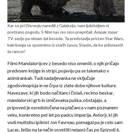
Kar so pri Disneyju naredili z Galaksijo, nam ljubiteljem ni
pretirano pogodu. S filmi nas res niso prepričali. Ampak zoper
TV-serijo pa nimam žal besede. Ta predstavlja pristen Star Wars,
kakršnega se spomnimo iz starih časov. Stavim, da bo prilomastil
še rancor!
Filmi Mandalorijcev z besedo niso omenili, o njih pričajo
predvsem knjige in stripi, pojavijo pa se takenako v
animirankah. Tudi nadaljevanka ne vključuje
zgodovinopisja in ne črpa iz zlate dobe njihove kulture.
Navezave, ki jih bodo načitanci čislali, recimo beskar,
mandalorski grb in izničevalna puška, obstajajo, a
pripoved je osredotočena na plačanca v nam poznanem
veku, konkretno pet let po padcu Imperija. Avtorji, ki jih
vodi multidisciplinist Jon Favreau, pomagal pa je celo sam
Lucas, želijo na ta način osvetliti nejasni čas po Epizodi 6.