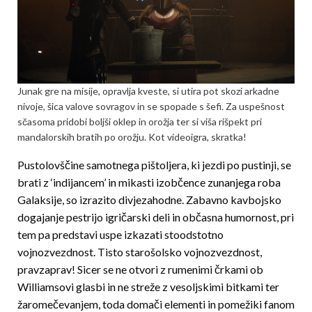
Junak gre na misije, opravlja kveste, si utira pot skozi arkadne
nivoje, šica valove sovragov in se spopade s šefi. Za uspešnost
sčasoma pridobi boljši oklep in orožja ter si viša rišpekt pri
mandalorskih bratih po orožju. Kot videoigra, skratka!
Pustolovščine samotnega pištoljera, ki jezdi po pustinji, se
brati z ‘indijancem’ in mikasti izobčence zunanjega roba
Galaksije, so izrazito divjezahodne. Zabavno kavbojsko
dogajanje pestrijo igričarski deli in občasna humornost, pri
tem pa predstavi uspe izkazati stoodstotno
vojnozvezdnost. Tisto starošolsko vojnozvezdnost,
pravzaprav! Sicer se ne otvori z rumenimi črkami ob
Williamsovi glasbi in ne streže z vesoljskimi bitkami ter
žaromečevanjem, toda domači elementi in pomežiki fanom