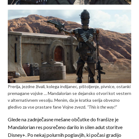
Prerija, jezdne živali, kolega indijanec, pištoljenje, pivnice, ostanki
premagane vojske … Mandalorian se dejansko otvori kot vestern
v alternativnem vesolju. Menim, da je kratka serija obvezno
gledivo za vse prastare fane Vojne zvezd.
“This is the way!”
Glede na zadnječasne mešane občutke do franšize je
Mandalorian res posrečeno darilo in silen adut storitve
Disney+. Po nekaj polurnih poglavjih, ki počasi gradijo