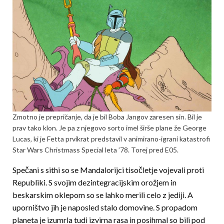
Zmotno je prepričanje, da je bil Boba Jangov zaresen sin. Bil je
prav tako klon. Je pa z njegovo sorto imel širše plane že George
Lucas, ki je Fetta prvikrat predstavil v animirano-igrani katastrofi
Star Wars Christmass Special leta ’78. Torej pred E05.
Spečani s sithi so se Mandalorijci tisočletje vojevali proti
Republiki. S svojim dezintegracijskim orožjem in
beskarskim oklepom so se lahko merili celo z jediji. A
uporništvo jih je naposled stalo domovine. S propadom
planeta je izumrla tudi izvirna rasa in posihmal so bili pod