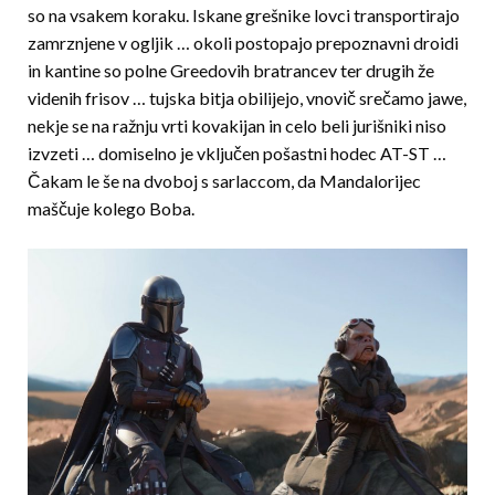
so na vsakem koraku. Iskane grešnike lovci transportirajo
zamrznjene v ogljik … okoli postopajo prepoznavni droidi
in kantine so polne Greedovih bratrancev ter drugih že
videnih frisov … tujska bitja obilijejo, vnovič srečamo jawe,
nekje se na ražnju vrti kovakijan in celo beli jurišniki niso
izvzeti … domiselno je vključen pošastni hodec AT-ST …
Čakam le še na dvoboj s sarlaccom, da Mandalorijec
maščuje kolego Boba.