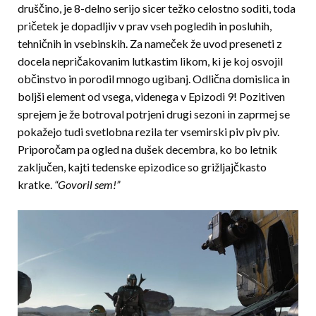
druščino, je 8-delno serijo sicer težko celostno soditi, toda
pričetek je dopadljiv v prav vseh pogledih in posluhih,
tehničnih in vsebinskih. Za nameček že uvod preseneti z
docela nepričakovanim lutkastim likom, ki je koj osvojil
občinstvo in porodil mnogo ugibanj. Odlična domislica in
boljši element od vsega, videnega v Epizodi 9! Pozitiven
sprejem je že botroval potrjeni drugi sezoni in zaprmej se
pokažejo tudi svetlobna rezila ter vsemirski piv piv piv.
Priporočam pa ogled na dušek decembra, ko bo letnik
zaključen, kajti tedenske epizodice so grižljajčkasto
kratke.
“Govoril sem!”