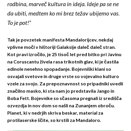
rodbina, marveč kultura in ideja. Ideje pa se ne
da ubiti, medtem ko mi brez težav ubijemo vas.
To je pot!”
Tak je povzetek manifesta Mandalorijcev, nekdaj
vplivne moči v hištoriji Galaksije daleč daleč stran.
Kot pravi izročilo, je 25 tisoč let pred bitko pri Javinu
na Coruscantu živela rasa trikotnih glav, ki je častila
edinole nenehno spopadanje. Bojevniški klani so
osvajali svetove in druge vrste so vojevalno kulturo
vzele za svojo. Za prepoznavnost so pripadniki uvedli
značilno masko, ki sta nam jo predstavila Jango in
Boba Fett. Bojevnike so sčasoma pregnali iz središča
ozvezdja in nov dom so našli na Zunanjem obroču.
Planet, ki v nedrjih skriva beskar, material za
protilaserske ščite, so krstili za Mandaloro.