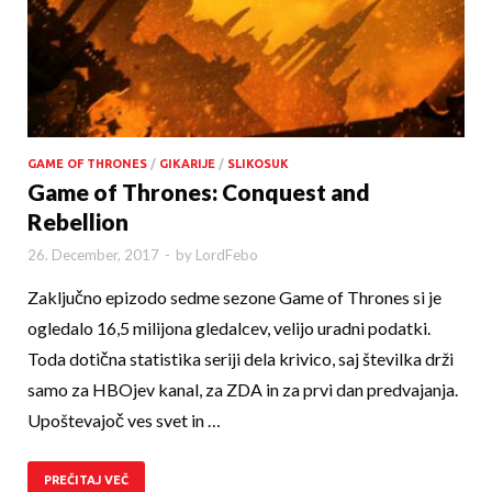
GAME OF THRONES
/
GIKARIJE
/
SLIKOSUK
Game of Thrones: Conquest and
Rebellion
26. December, 2017
-
by
LordFebo
Zaključno epizodo sedme sezone Game of Thrones si je
ogledalo 16,5 milijona gledalcev, velijo uradni podatki.
Toda dotična statistika seriji dela krivico, saj številka drži
samo za HBOjev kanal, za ZDA in za prvi dan predvajanja.
Upoštevajoč ves svet in …
PREČITAJ VEČ