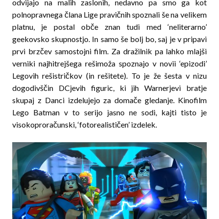
odvijajo na malih zaslonih, nedavno pa smo ga kot
polnopravnega člana Lige pravičnih spoznali še na velikem
platnu, je postal obče znan tudi med ‘neliterarno’
geekovsko skupnostjo. In samo še bolj bo, saj je v pripavi
prvi brzčev samostojni film. Za dražilnik pa lahko mlajši
verniki najhitrejšega rešimoža spoznajo v novii ‘epizodi’
Legovih rešistričkov (in rešitete). To je že šesta v nizu
dogodivščin DCjevih figuric, ki jih Warnerjevi bratje
skupaj z Danci izdelujejo za domače gledanje. Kinofilm
Lego Batman v to serijo jasno ne sodi, kajti tisto je
visokoproračunski, ‘fotorealističen’ izdelek.