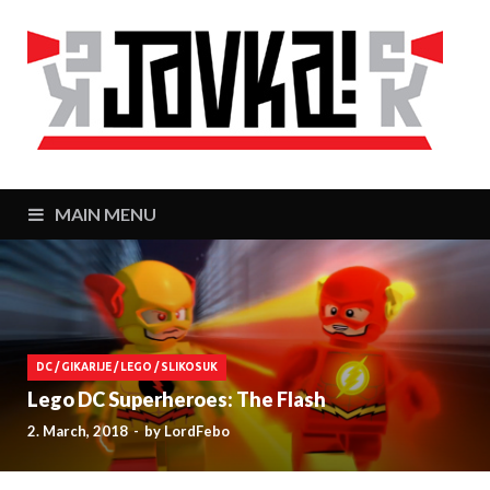
J
Zaj
MAIN MENU
DC
/
GIKARIJE
/
LEGO
/
SLIKOSUK
Lego DC Superheroes: The Flash
2. March, 2018
-
by
LordFebo