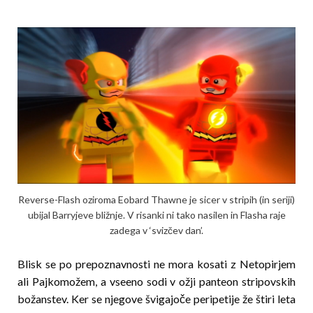
Reverse-Flash oziroma Eobard Thawne je sicer v stripih (in seriji)
ubijal Barryjeve bližnje. V risanki ni tako nasilen in Flasha raje
zadega v ‘svizčev dan’.
Blisk se po prepoznavnosti ne mora kosati z Netopirjem
ali Pajkomožem, a vseeno sodi v ožji panteon stripovskih
božanstev. Ker se njegove švigajoče peripetije že štiri leta