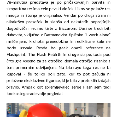
78-minutna predstava je po pričakovanjih barvita in
simpatična ter ima celo pevski vložek. Likov se pokaže res
mnogo in štorija je originalna. Vendar po drugi strani ni
nikakršen presežek in slabša od nekaterih poprejšnjih
dogodivščin, recimo tiste z Bizzarom. Dasi se trudi biti
duhovita, vključno z Batmanovim tipičnim “I work alone”
mrščenjem, krohota prenedolžne in reciklirane šale ne
bodo izzvale. Resda bo geek opazil reference na
Flashpoint, The Flash Rebirth in druge stripe, toda pod
črto gre vseeno za za otroško, domala otročjo risanko s
tem primernim odvijanjem. Na blu-rayu tega res ne bi
kupoval – še toliko bolj zato, ker to pot začuda ni
priložene ekskluzivne figurice, ki je bila v preteklih izdajah
pravilo. Ampak kot spremljevalec serije Flash sem tudi
kockastega rade volje pogledal.