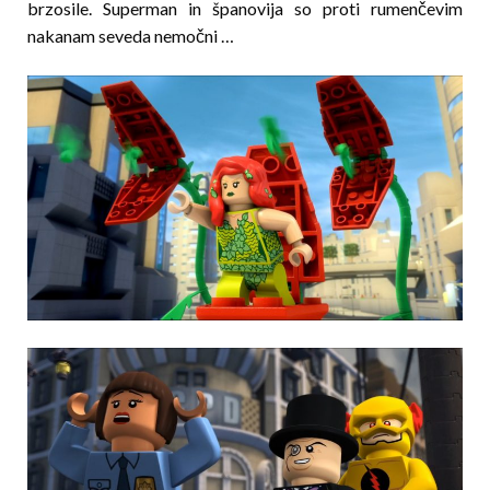
brzosile. Superman in španovija so proti rumenčevim
nakanam seveda nemočni …