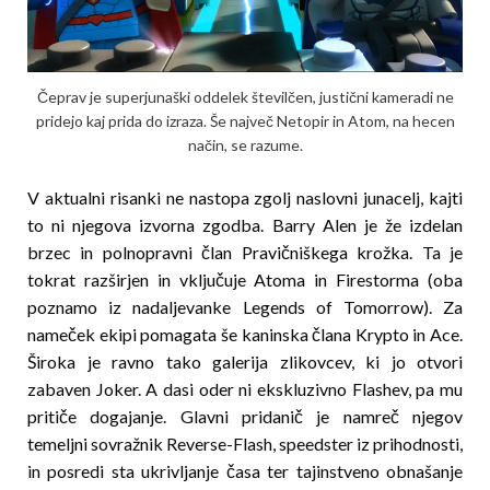
Čeprav je superjunaški oddelek številčen, justični kameradi ne
pridejo kaj prida do izraza. Še največ Netopir in Atom, na hecen
način, se razume.
V aktualni risanki ne nastopa zgolj naslovni junacelj, kajti
to ni njegova izvorna zgodba. Barry Alen je že izdelan
brzec in polnopravni član Pravičniškega krožka. Ta je
tokrat razširjen in vključuje Atoma in Firestorma (oba
poznamo iz nadaljevanke Legends of Tomorrow). Za
nameček ekipi pomagata še kaninska člana Krypto in Ace.
Široka je ravno tako galerija zlikovcev, ki jo otvori
zabaven Joker. A dasi oder ni ekskluzivno Flashev, pa mu
pritiče dogajanje. Glavni pridanič je namreč njegov
temeljni sovražnik Reverse-Flash, speedster iz prihodnosti,
in posredi sta ukrivljanje časa ter tajinstveno obnašanje