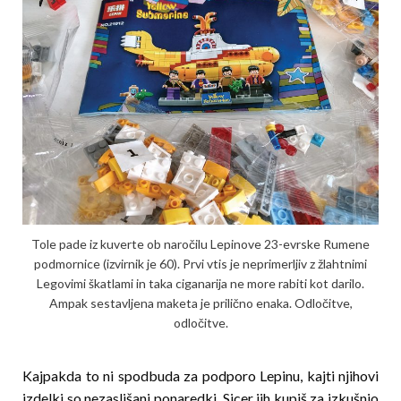
Tole pade iz kuverte ob naročilu Lepinove 23-evrske Rumene
podmornice (izvirnik je 60). Prvi vtis je neprimerljiv z žlahtnimi
Legovimi škatlami in taka ciganarija ne more rabiti kot darilo.
Ampak sestavljena maketa je prilično enaka. Odločitve,
odločitve.
Kajpakda to ni spodbuda za podporo Lepinu, kajti njihovi
izdelki so nezaslišani ponaredki. Sicer jih kupiš za izkušnjo