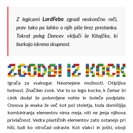
Z legicami
LordFebo
zgradi neskončno reči,
prav tako pa lahko o njih piše brez prestanka.
Tokrat poleg Dancev vključi še Kitajčke, ki
burkajo iskreno skupnost.
Igrača za vsakogar. Neomejene možnosti. Otip­ljiva
hotnost. Značilen zvok. Vse to so lego kocke, k čemur bi
cinik dodal še polomljene nohte in boleče podplate.
Osnova je enaka že več kot pol stoletja, toda domišljija
kombiniranja elementov nima meja, niti ne jenja njihova
privlačnost. Vedra plastičnih elementov zato ostanejo pri
hiši, tudi ko otročad odraste. Kot vlakci in joški, oboji