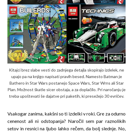
Kitajci brez slabe vesti do zadnjega detajla skopirajo izdelek, ne
upajo pa na knjigo napisati pravih besed. Namesto Batman je
Bathero in Star Wars postanejo Space Wars, Star Wrns ali Star
Plan. Možnost škatle sicer obstaja, a za doplačilo. Pri naročanju je
treba upoštevati še dajatve pri paketih, ki presežejo 30 evričev.
Vsakogar zanima, kakšni so ti izdelki v roki. Gre za odurno
cenenost ali ni odstopanja? Naročil sem par raznolikih
setov in resnici na ljubo lahko rečem, da bolj slednje. No,