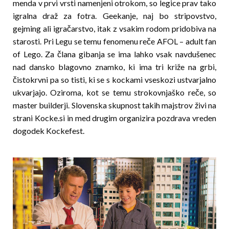
menda v prvi vrsti namenjeni otrokom, so legice prav tako
igralna draž za fotra. Geekanje, naj bo stripovstvo,
gejming ali igračarstvo, itak z vsakim rodom pridobiva na
starosti. Pri Legu se temu fenomenu reče AFOL – adult fan
of Lego. Za člana gibanja se ima lahko vsak navdušenec
nad dansko blagovno znamko, ki ima tri križe na grbi,
čistokrvni pa so tisti, ki se s kockami vseskozi ustvarjalno
ukvarjajo. Oziroma, kot se temu strokovnjaško reče, so
master builderji. Slovenska skupnost takih majstrov živi na
strani Kocke.si in med drugim organizira pozdrava vreden
dogodek Kockefest.