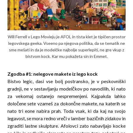
Will Ferrell v Lego Movieju je AFOL in tista klet je tipičen prostor
legovskega geeka. Vseeno pa njegova politika, da se tematik ne
sme mešati in da je mo­delčke najbolje superlepiti, ne gre vkup z
bist­vom kock. Kar mu pokažeta sin in Emmet.
Zgodba #1: nelego­ve makete iz lego kock
Bistvo legic, dasi vse bolj postransko, je v peskovniški
gradnji, ne v sestavljanju modelčkov po navodilih, ki nato
za vekomaj ostanejo nespremenjeni. Kajpakda lahko
določene sete vzameš za dokončne makete, na katerih se
nato tri eone nabira prah. Toda vsak, ki da kaj na svojo
legavost, se mora redno vreči v lamber bazičnih zidakov in
zgraditi lastne skulpture. Afolovci zato nabavljajo kocke