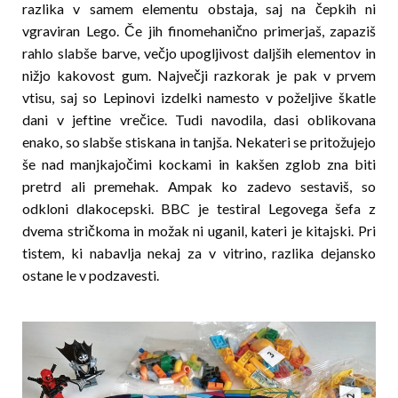
razlika v samem elementu obstaja, saj na čepkih ni
vgraviran Lego. Če jih finomehanično primerjaš, zapaziš
rahlo slabše barve, večjo upogljivost daljših elementov in
nižjo kakovost gum. Največji razkorak je pak v prvem
vtisu, saj so Lepinovi izdelki namesto v poželjive škatle
dani v jeftine vrečice. Tudi navodila, dasi oblikovana
enako, so slabše stiskana in tanjša. Nekateri se pritožujejo
še nad manjkajočimi kockami in kakšen zglob zna biti
pretrd ali premehak. Ampak ko zadevo sestaviš, so
odkloni dlakocepski. BBC je testiral Legovega šefa z
dvema stričkoma in možak ni uganil, kateri je kitajski. Pri
tistem, ki nabavlja nekaj za v vitrino, raz­lika dejansko
ostane le v podzavesti.