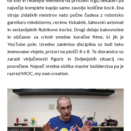
na kilo in redkejše elemente na prostem trgu, nekateri pa
največje komplete kupijo samo zavoljo količine kock. Ena
struja zidaških meistrov nato počne čudesa z robotsko
garnituro mindstorms, recimo tis­­kalnik, šahovski avtomat
in sestavljalnik Rubikove kocke. Drugi delajo kakovostne
in občasno za crknit smešne koračne filme, ki jih je
YouTube poln. Izredno zanimiva disciplina so tudi tako
imenovane vinjete, prizori na plošči 8 x 8. Te dioramice so
zaradi vključenosti figuric in življenjskih situacij res
posrečene. Največ vredna oblika master builderstva pa je
razred MOC, my own creation.