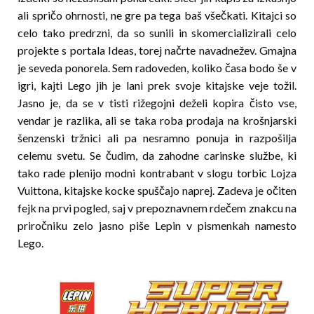
ali spričo ohrnosti, ne gre pa tega baš všečkati. Kitajci so
celo tako predrzni, da so sunili in skomercializirali celo
projekte s portala Ideas, torej načrte navadnežev. Gmajna
je seveda ponorela. Sem radoveden, koliko časa bodo še v
igri, kajti Lego jih je lani prek svoje kitajske veje tožil.
Jasno je, da se v tisti rižegojni deželi kopira čisto vse,
vendar je razlika, ali se taka roba prodaja na krošnjarski
šenzenski tržnici ali pa nesramno ponuja in razpo­šilja
celemu svetu. Se čudim, da zahodne carinske službe, ki
tako rade plenijo modni kontrabant v slogu torbic Lojza
Vuittona, kitajske kocke spuščajo naprej. Zadeva je očiten
fejk na prvi pogled, saj v prepoznavnem rdečem znakcu na
priročniku zelo jasno piše Lepin v pismenkah namesto
Lego.