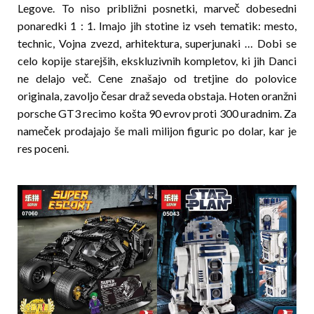
Legove. To niso približni posnetki, marveč dobesedni
ponaredki 1 : 1. Imajo jih stotine iz vseh te­matik: mesto,
technic, Vojna zvezd, arhitektura, su­perjunaki … Dobi se
celo kopije starejših, ekskluzivnih kompletov, ki jih Danci
ne delajo več. Cene znašajo od tretjine do polovice
originala, zavoljo česar draž seveda obstaja. Hoten oranžni
porsche GT3 recimo košta 90 evrov proti 300 uradnim. Za
na­meček prodajajo še mali milijon figuric po dolar, kar je
res poceni.