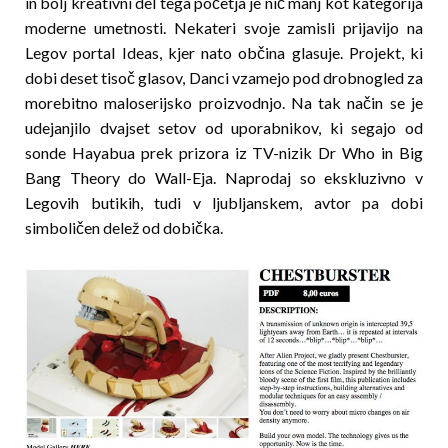
in bolj kreativni del tega početja je nič manj kot kategorija
moderne umetnosti. Nekateri svoje zamisli prijavijo na
Legov portal Ideas, kjer nato občina glasuje. Projekt, ki
dobi deset tisoč glasov, Danci vzamejo pod drobnogled za
morebitno maloserijsko proizvodnjo. Na tak način se je
udejanjilo dvajset setov od uporabnikov, ki segajo od
sonde Hayabua prek prizora iz TV-nizik Dr Who in Big
Bang Theory do Wall-Eja. Naprodaj so ekskluzivno v
Legovih butikih, tudi v ljubljans­kem, avtor pa dobi
simboličen delež od dobička.