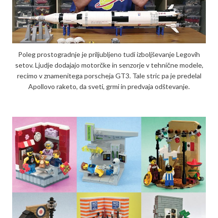
Poleg prostogradnje je priljubljeno tudi izboljše­vanje Legovih
setov. Ljudje dodajajo motorčke in senzorje v tehnične modele,
recimo v znamenitega porscheja GT3. Tale stric pa je predelal
Apollovo raketo, da sveti, grmi in predvaja odštevanje.