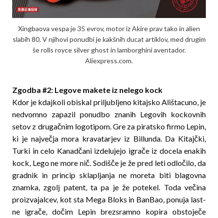
Xingbaova vespa je 35 evrov, motor iz Akire prav tako in alien
slabih 80. V njihovi ponudbi je kakšnih ducat artiklov, med drugim
še rolls royce silver ghost in lamborghini aventador.
Aliexpress.com.
Zgodba #2: Lego­ve ma­kete iz nelego kock
Kdor je kdajkoli obiskal priljubljeno kitajsko Ali­šta­cu­no, je
nedvomno zapazil ponudbo znanih Legovih kockovnih
setov z drugačnim logotipom. Gre za piratsko firmo Lepin,
ki je največja mora kravatarjev iz Billunda. Da Kitajčki,
Turki in celo Kanadčani izdelujejo igrače iz docela enakih
kock, Lego ne more nič. Sodišče je že pred leti odločilo, da
gradnik in princip sklapljanja ne moreta biti blagovna
znamka, zgolj patent, ta pa je že potekel. Toda večina
proizvajalcev, kot sta Mega Bloks in BanBao, ponuja last­­
ne igrače, dočim Lepin brezsramno kopira ob­s­to­ječe