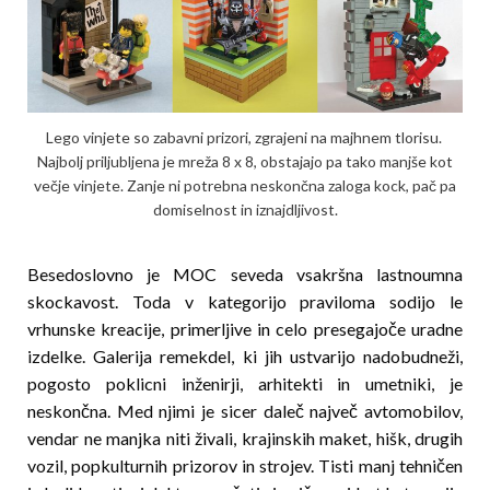
Lego vinjete so zabavni prizori, zgrajeni na majhnem tlorisu.
Najbolj priljubljena je mreža 8 x 8, obstajajo pa tako manjše kot
večje vinjete. Zanje ni potrebna neskončna zaloga kock, pač pa
domiselnost in iznajdljivost.
Besedoslovno je MOC seveda vsakršna lastnoumna
skockavost. Toda v kategorijo praviloma sodijo le
vrhunske kreacije, primerljive in celo presegajoče uradne
izdelke. Galerija remekdel, ki jih ustvarijo nadobudneži,
pogosto poklicni inženirji, arhitekti in umetniki, je
neskončna. Med njimi je sicer daleč največ avtomobilov,
vendar ne manjka niti živali, krajinskih maket, hišk, drugih
vozil, popkulturnih prizorov in strojev. Tisti manj tehničen