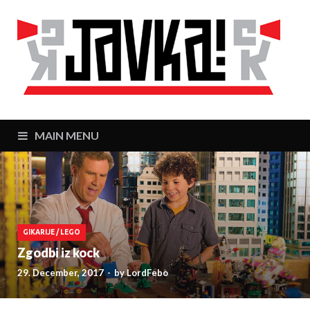
J
Zaj
MAIN MENU
GIKARIJE
/
LEGO
Zgodbi iz kock
29. December, 2017
-
by
LordFebo