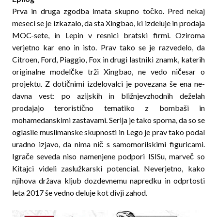
Prva in druga zgodba imata skupno točko. Pred nekaj
meseci se je izkazalo, da sta Xingbao, ki izdeluje in prodaja
MOC-sete, in Lepin v resnici bratski firmi. Oziroma
verjetno kar eno in isto. Prav tako se je razvedelo, da
Citroen, Ford, Piaggio, Fox in drugi lastniki znamk, katerih
originalne modelčke trži Xingbao, ne vedo ničesar o
projektu. Z dotičnimi izdelovalci je povezana še ena ne­
davna vest: po azijskih in bližnjevzhodnih de­že­lah
prodajajo teroristično tematiko z bombaši in
mohamedanskimi zastavami. Serija je tako sporna, da so se
oglasile mus­limanske skupnosti in Lego je prav tako podal
uradno izjavo, da nima nič s samomorilskimi figuricami.
Igrače seveda niso namenjene podpori ISISu, marveč so
Kitajci videli zaslužkarski potencial. Neverjetno, kako
njihova država kljub dozdevnemu napredku in odprtosti
leta 2017 še vedno deluje kot divji zahod.