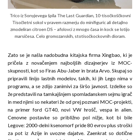
Trico iz Sonyjevega špila The Last Guardian, 10-tisočkoščkovni
Tisočletni sokol v pravem razmerju do minifiguric ali detajlno
zmodeliran citroen DS – afolovci z mnogo časa in kock se lotijo
marsi­­­če­sa. Celo gromozanskih, stotisočkockovnih dioram.
Zato se je našla nadobudna kitajska firma Xingbao, ki je
pričela z nova­če­njem najboljših dizajnerjev iz MOC-
skupnosti, kot so Firas Abu-Jaber in brata Arvo. Skupaj so
pripravili linijo lastnih modelov, takih, ki jih Lego nima v
programu, a se zdijo zanimivi za širšo javnost. Izdelke so
že predstavili na tamkajšnjem spomladanskem sejmu igrač
in med njimi so nekateri že od prej poznani MOC-projekti,
na primer ford GT40, novi VW hrošč, vespa in alien.
Cenovne postavke so približno pol niž­je, kot bi bile
Legove: 2000-delni ksenomorf pride 80 evrov plus stroški
za pot iz Azije in uvozne dajat­­ve. Zaenkrat so dotične