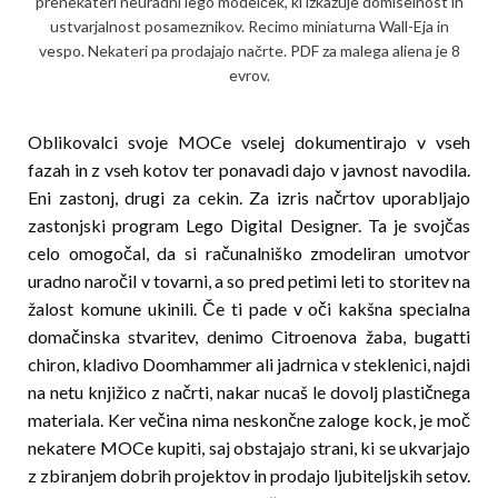
prenekateri neuradni lego modelček, ki izkazuje domiselnost in
ustvarjalnost posameznikov. Recimo miniaturna Wall-Eja in
vespo. Nekateri pa pro­­dajajo načrte. PDF za malega aliena je 8
evrov.
Oblikovalci svoje MOCe vselej dokumentirajo v vseh
fazah in z vseh kotov ter ponavadi dajo v javnost navodila.
Eni zastonj, drugi za cekin. Za izris načrtov uporabljajo
zastonjski program Lego Digital Designer. Ta je svojčas
celo omogočal, da si raču­nal­niš­ko zmodeliran umotvor
uradno naročil v tovarni, a so pred petimi leti to storitev na
žalost komune ukinili. Če ti pade v oči kakšna specialna
domačinska stvaritev, denimo Citroenova žaba, bugatti
chiron, kladivo Doomhammer ali jadrnica v steklenici, najdi
na netu knjižico z načrti, nakar nucaš le dovolj plastičnega
materiala. Ker večina nima neskončne zaloge kock, je moč
nekatere MOCe kupiti, saj obstajajo strani, ki se ukvarjajo
z zbiranjem dobrih projektov in prodajo ljubiteljskih setov.