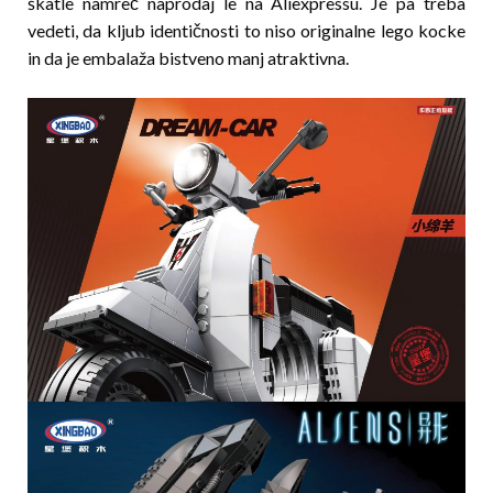
škatle namreč naprodaj le na Aliexpressu. Je pa treba
vedeti, da kljub identičnosti to niso originalne lego kocke
in da je embalaža bistveno manj at­raktivna.