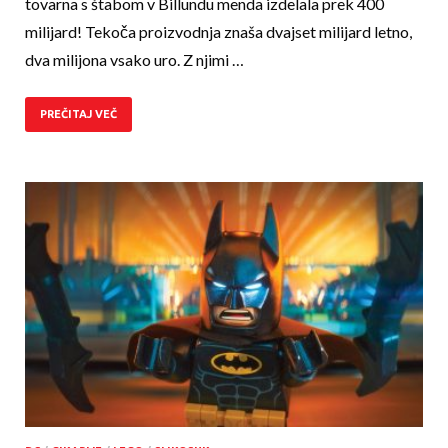
tovarna s štabom v Billundu menda izdelala prek 400
milijard! Tekoča proizvodnja zna­ša dvajset milijard letno,
dva milijona vsako uro. Z njimi …
PREČITAJ VEČ