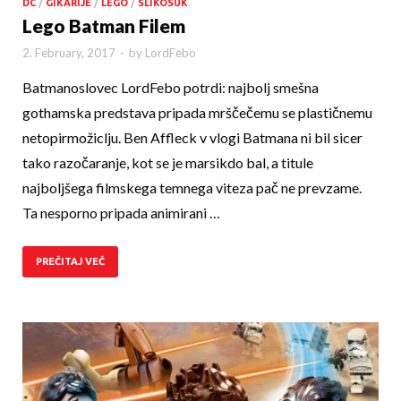
DC
/
GIKARIJE
/
LEGO
/
SLIKOSUK
Lego Batman Filem
2. February, 2017
-
by
LordFebo
Batmanoslovec LordFebo potrdi: najbolj smešna
gothamska predstava pripada mrščečemu se plastičnemu
netopirmožiclju. Ben Affleck v vlogi Batmana ni bil sicer
tako razočaranje, kot se je marsikdo bal, a titule
najboljšega filmskega temnega viteza pač ne prevzame.
Ta nesporno pripada animirani …
PREČITAJ VEČ