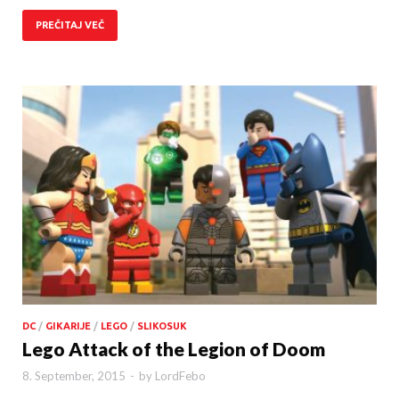
PREČITAJ VEČ
DC
/
GIKARIJE
/
LEGO
/
SLIKOSUK
Lego Attack of the Legion of Doom
8. September, 2015
-
by
LordFebo