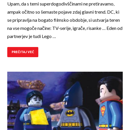
Upam, da s temi superdogodivščinami ne pretiravamo,
ampak očitno so šemaste pojave zdaj glavni trend. DC, ki
se pripravlja na bogato filmsko obdobje, si ustvarja teren
na vse mogoče načine: TV-serije, igrače, risanke … Eden od
partnerjev je tudi Lego …
PREČITAJ VEČ