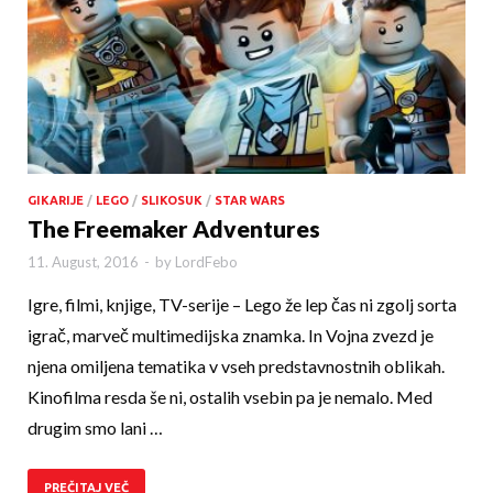
GIKARIJE
/
LEGO
/
SLIKOSUK
/
STAR WARS
The Freemaker Adventures
11. August, 2016
-
by
LordFebo
Igre, filmi, knjige, TV-serije – Lego že lep čas ni zgolj sorta
igrač, marveč multimedijska znamka. In Vojna zvezd je
njena omiljena tematika v vseh predstavnostnih oblikah.
Kinofilma resda še ni, ostalih vsebin pa je nemalo. Med
drugim smo lani …
PREČITAJ VEČ