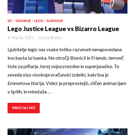
DC
/
GIKARIJE
/
LEGO
/
SLIKOSUK
Lego Justice League vs Bizarro League
8. March, 2015
-
by
LordFebo
Ljubitelje legic nas vsake toliko razveseli nenapovedana
kockasta izrisanka. Ne otročji Bionicli in Friends, temveč
tiste za piflarje, torej vojnozvezdne in superjunaške. To
seveda niso visokoproračuns­ki izdelki, kakršna je
Emmetova štorija. Videz je preprostejši, sličen animacijam
v špilih, in minutaža …
PREČITAJ VEČ