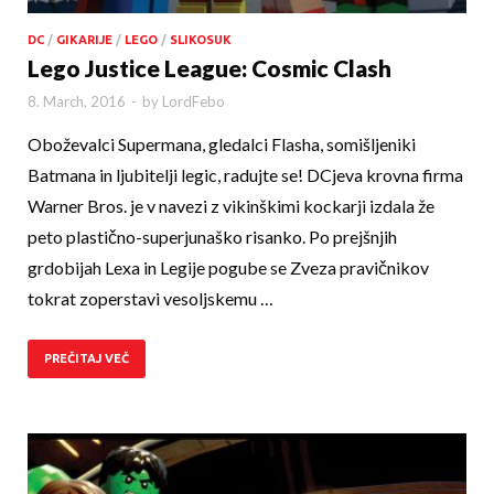
DC
/
GIKARIJE
/
LEGO
/
SLIKOSUK
Lego Justice League: Cosmic Clash
8. March, 2016
-
by
LordFebo
Oboževalci Supermana, gledalci Flasha, somiš­lje­niki
Batmana in ljubitelji legic, radujte se! DCjeva krovna firma
Warner Bros. je v navezi z vikinškimi kockarji izdala že
peto plastično-superjunaško risanko. Po prejšnjih
grdobijah Lexa in Legije pogube se Zveza pravičnikov
tokrat zoperstavi vesoljskemu …
PREČITAJ VEČ