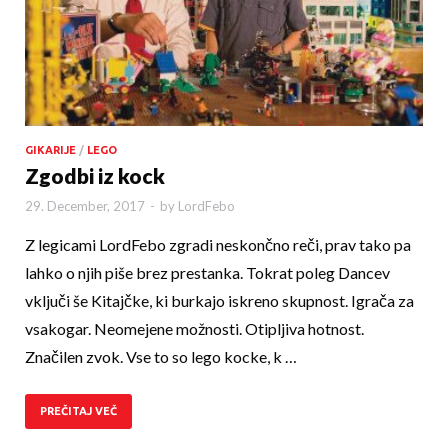
GIKARIJE
/
LEGO
Zgodbi iz kock
29. December, 2017
-
by
LordFebo
Z legicami LordFebo zgradi neskončno reči, prav tako pa
lahko o njih piše brez prestanka. Tokrat poleg Dancev
vključi še Kitajčke, ki burkajo iskreno skupnost. Igrača za
vsakogar. Neomejene možnosti. Otip­ljiva hotnost.
Značilen zvok. Vse to so lego kocke, k …
PREČITAJ VEČ