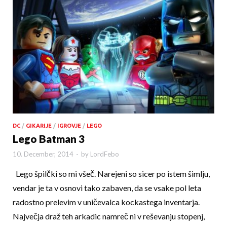
DC
/
GIKARIJE
/
IGROVJE
/
LEGO
Lego Batman 3
10. December, 2014
-
by
LordFebo
Lego špilčki so mi všeč. Narejeni so sicer po istem šimlju,
vendar je ta v osnovi tako zabaven, da se vsake pol leta
radostno prelevim v uničevalca kockastega inventarja.
Največja draž teh arkadic namreč ni v reševanju stopenj,