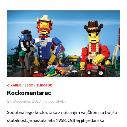
GIKARIJE
/
LEGO
/
SLIKOSUK
Kockomentarec
29. December, 2017
-
by
LordFebo
Sodobna lego kocka, taka z notranjim valjčkom za boljšo
stabilnost, je nastala leta 1958. Odtlej jih je danska