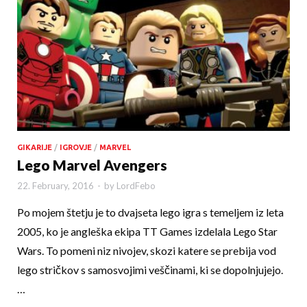
GIKARIJE
/
IGROVJE
/
MARVEL
Lego Marvel Avengers
22. February, 2016
-
by
LordFebo
Po mojem štetju je to dvajseta lego igra s temeljem iz leta
2005, ko je angleška ekipa TT Games izdelala Lego Star
Wars. To pomeni niz nivojev, skozi katere se prebija vod
lego stričkov s samosvojimi veščina­mi, ki se dopolnjujejo.
…