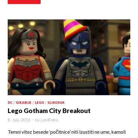
DC
/
GIKARIJE
/
LEGO
/
SLIKOSUK
Lego Gotham City Breakout
8. July, 2016
-
by
LordFebo
Temni vitez besede ‘počitnice’ niti izustiti ne ume, kamoli