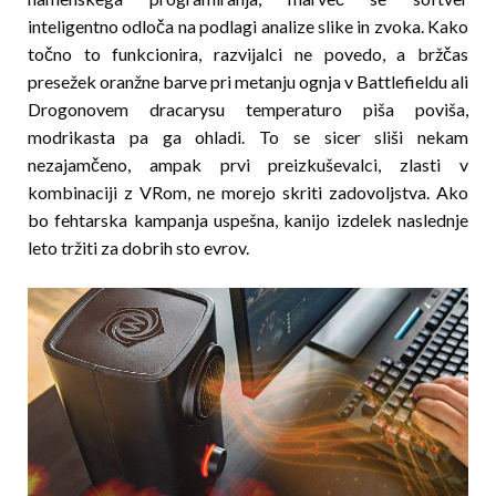
inteligentno odloča na podlagi analize slike in zvoka. Kako
točno to funkcionira, razvijalci ne povedo, a bržčas
presežek oranžne barve pri metanju ognja v Battlefieldu ali
Drogonovem dracarysu temperaturo piša poviša,
modrikasta pa ga ohladi. To se sicer sliši nekam
nezajamčeno, ampak prvi preizkuševalci, zlasti v
kombinaciji z VRom, ne morejo skriti zadovoljstva. Ako
bo fehtarska kampanja uspešna, kanijo izdelek naslednje
leto tržiti za dobrih sto evrov.