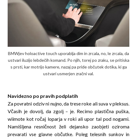
BMWjev holoactive touch uporablja dim in zrcala, no, le zrcala, da
ustvari iluzijo lebdečih komand. Po njih, torej po zraku, se pritis­ka
s prsti, kar motrijo kamere, nazaj pa pride ob­čutek dotika, ki ga
ustvari usmerjen zračni val.
Navidezno po pravih podplatih
Za povratni odziv ni nujno, da trese roke ali suva v pleksus.
Včasih je dovolj, da zgolj – je. Recimo plastična puška,
wiimote kot ročaj loparja v roki ali upor tal pod nogami.
Namišljena resničnost želi dejansko zaobjeti oziroma
prevarati vse glavne občutke. Poleg telesnih sunkov in