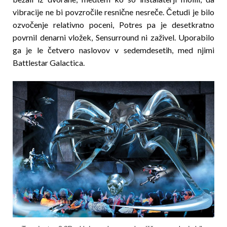
vibracije ne bi povzročile resnične nesreče. Četudi je bilo
ozvočenje relativno poceni, Pot­res pa je desetkratno
povrnil denarni vložek, Sensurround ni zaživel. Uporabilo
ga je le četvero naslovov v sedemdesetih, med njimi
Battlestar Galactica.