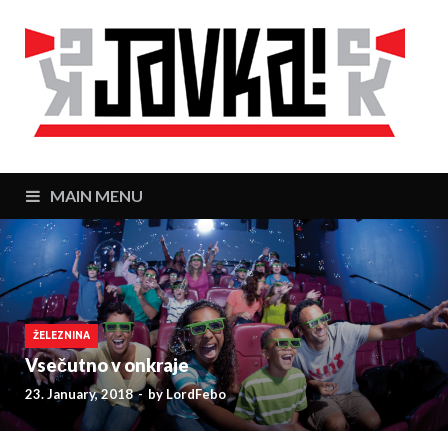
J
Zaj
MAIN MENU
ŽELEZNINA
Vsečutno v onkraje
23. January, 2018
-
by
LordFebo