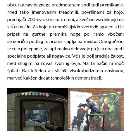
občutka navideznega predmeta sem sodi tudi premikanje.
Med tako imenovanim treadmilli, površinami za hojo,
prednjači 700-evrski virtuix omni, a zvečine vsi delujejo na
sličen način. Za hojo po domišljijskih svetovih igralec, ki je
pripet na gurtne, premika noge po rahlo vbočeni
senzorični podlagi oziroma caplja na mestu. Omogočeno
je celo počepanje, za optimalno delovanje pa je treba imeti
specialne podplate ali nogavice. Vtis je bolj srednja žalost,
med drugim na rovaš švoh igrovja. Na ta način ni moč
špilati Battlefielda ali sličnih visokobudžetnih naslovov,
marveč kakšen ducat tehnoloških demonstracij.