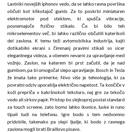
Lastniki novejših iphonov vedo, da se lahko ravna površina
občuti kot klikotajoč gumb. Za to poskrbi miniaturen
elektromotor pod steklom, ki spušča vibracije,
posnemajoče fizično stikalo. Če bi bilo teh
mikroelementov več, bi lahko različno občutili katerikoli
del zaslona. K temu teži avtomobilska industrija, kajti
dotikabilni ekrani s čimmanj pravimi stikali so sicer
elegantnega videza, a obenem nevarni za upravljanje med
vožnjo. Zaslon, na katerem bi prst začutil, da je nad
gumbom, pa bi omogočal slepo upravljanje. Bosch in Tesla
že imata take primerke. Nivo više je tehnologija, ki za
povratni odziv uporablja električno napetost. Ta končiče v
koži prepriča v kakršnokoli teksturo, naj gre za tekočo
vodo ali sirkov papir. Pristop bo slejkoprej postal standard
za touch screene, zato bomo lahko ikonice, luske in runo
tipali tudi na telefonu. Igre bodo s tem nedvomno
pridobile, takenako pa slepi ljudje, ki bodo z ravnega
zaslona mogli brati Braillovo pisavo.