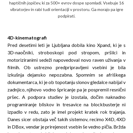
haptičnih jopičev, ki za 500+ evrov dospe spomladi. Vsebuje 16
vibratorjev in rabi tudi orientaciji v prostoru. Ga morajo pa igre
podpirati.
4D-kinematografi
Pred desetimi leti je Ljubljana dobila kino Xpand, ki je s
3D-naočniki, stroboskopi pod stropom, pršilci in
motoriziranimi sedeži napovedoval novo raven uživanja v
filmih. Ob ustrezno predpripravljeni vsebini je bila
izkušnja dejansko nepozabna. Spomnim se afriškega
dokumentarca, ki je ob topotanju slonov gledalce nabijal v
zadnjico, njihovo vodno špricanje pa je pospremil resnični
pršec. A podpora studiev je izostala, dočim naknadno
programiranje bliskov in tresavice na blockbusterje ni
izpadlo v redu, zato je imel projekt kratek rok trajanja.
Danes sicer obstaja več takih sistemov, recimo X4D, 4XD
in DBox, vendar je prirejenost vsebin še vedno pičla. Bržda