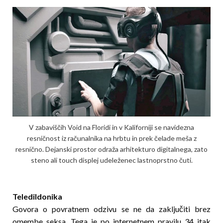
V zabaviščih Void na Floridi in v Kaliforniji se navidezna
resničnost iz raču­nalnika na hrbtu in prek čelade meša z
resnično. Dejanski prostor odraža arhitekturo digitalnega, zato
steno ali touch displej udeleženec lastnoprstno čuti.
Teledildonika
Govora o povratnem odzivu se ne da zaključiti brez
omembe seksa. Tega je po internetnem pravilu 34 itak