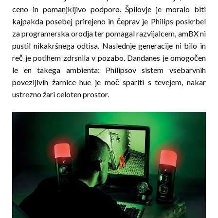
ceno in pomanjkljivo podporo. Špilovje je moralo biti
kajpakda posebej prirejeno in čeprav je Philips poskrbel
za programerska orodja ter pomagal razvijalcem, amBX ni
pustil nikakršnega odtisa. Naslednje generacije ni bilo in
reč je potihem zdrsnila v pozabo. Dandanes je omogočen
le en takega ambienta: Philipsov sistem vsebarvnih
povezljivih žarnice hue je moč spariti s tevejem, nakar
ustrezno žari celoten prostor.