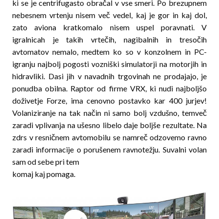
ki se je centrifugasto obračal v vse smeri. Po brezupnem
nebesnem vrtenju nisem več vedel, kaj je gor in kaj dol,
zato aviona kratkomalo nisem uspel poravnati. V
igralnicah je takih vrtečih, nagibalnih in tresočih
avtomatov nemalo, medtem ko so v konzolnem in PC-
igranju najbolj pogosti vozniški simulatorji na motorjih in
hidravliki. Dasi jih v navadnih trgovinah ne prodajajo, je
ponudba obilna. Raptor od firme VRX, ki nudi najboljšo
doživetje Forze, ima cenovno postavko kar 400 jurjev!
Volaniziranje na tak način ni samo bolj vzdušno, temveč
zaradi vplivanja na ušesno libelo daje boljše rezultate. Na
zdrs v resničnem avtomobilu se namreč odzovemo ravno
zaradi informacije o porušenem ravnotežju. Suvalni volan
sam od sebe pri tem
komaj kaj pomaga.