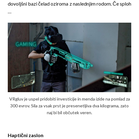
dovoljšni bazi čelad oziroma z naslednjim rodom. Če sploh
…
VRgluv je uspel pridobiti investicije in menda izide na pomlad za
300 evrov. Sila za vsak prst je presenetljiva dva kilograma, zato
naj bi bil občutek veren.
Haptični zaslon