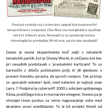
Pred pol stoletja sta v istem letu zaigrali dve konkurenčni
kinopredstavi z vonjavami. Oba filma sta med gledalce spuščala
več kot trideset arom. Novinarji so se spraševali, katera
tehnologija bo prevladala. Ni niti ena, saj sta obe zaudarjali!
Danes je nosne eksperimente moč najti v nekaterih
tematskih parkih, kot je Disney World, in občasno kot hec
pri navadnih predstavah s ‘praskalnimi karticami’. To so
kartončki z dišeče potiskanimi polji, ki jih gledavec v
pravem trenutku spraska, da sprosti vonjavo. Tak pristop
so uporabili nekateri špili, med katerimi je najbolj znan
Larry 7. Podpiral je cybersniff 2000 z odorjem uplinjenega
fižola, prašičjega švica in mornarske smegme. Vseeno pa je
obstajal resen poskus za verno nagovarjanje voha med
igranjem, pravi smellblaster. To je bil projekt iSmell od