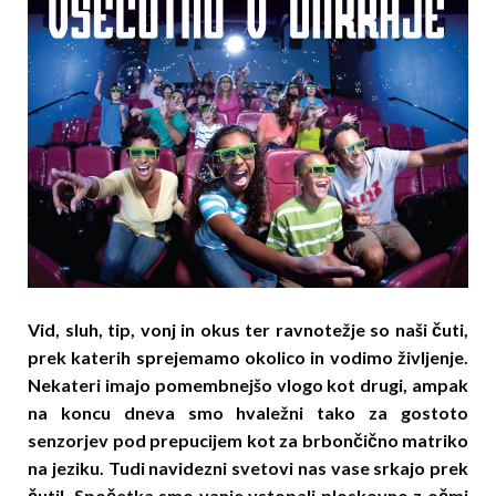
Vid, sluh, tip, vonj in okus ter ravnotežje so naši čuti,
prek katerih sprejemamo okolico in vodimo življenje.
Nekateri imajo pomembnejšo vlogo kot drugi, ampak
na koncu dneva smo hvaležni tako za gostoto
senzorjev pod prepucijem kot za brbončično matriko
na jeziku. Tudi navidezni svetovi nas vase srkajo prek
čutil. Spočetka smo vanje vstopali ploskovno z očmi