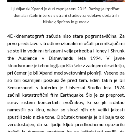
Ljubljanski Xpand je duri zaprl jeseni 2015. Razlog je izpričan:
domala ničeln interes s strani studiev za vdelavo dodatnih
bliskov, špricov in guncev.
4D-kinematografi začuda niso stara pogruntavščina. Za
prvo predstavo s trodimenzionalnimi očali, premikajočimi
se stoli in vodnimi brizgami velja priredba Honey, I Shrunk
the Audience v Disneylandu leta 1994. V javne
kinodvorane je tehnologija prišla šele v zadnjem desetletju,
pri čemer je bil Xpand med svetovnimi pionirji. Vseeno pa
so bili osamljeni poskusi že pred tem. Eden takih je bil
Sensurround, s katerim je Universal Studio leta 1974
začinil katastrofični film Earthquake. Šlo je za preprost,
surov sistem koncertnih zvočnikov, ki so jih izdatno
namestili po kinu, nakar so skozi njih ob veliki jakosti
spustili zelo nizke tone. Občutek tresenja je bil baje tako
verodostojen, da so ljudje kljub predhodnemu opozorilu
bežali iz dvorane, medtem ko so inštalaterji molili, da