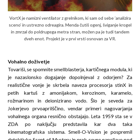
VortX je namizni ventilator z grelnikom, ki sam od sebe ’analizira
sceno’ in ustrez­n­o odreagira. Menda čutiš ogenj, šviganje krogel
in zmrzal do poldrugega met­ra stran, možen pa je tudi tandem
dveh enot. Projekt je v prvi vrsti osnovan za VR.
Vohalno doživetje
Tovariši, se spomnite smellblasterja, kartičnega modula, ki
je nazaslonsko dogajanje dopolnjeval z odorjem? Za
realistične vonje je skrbela naveza procesorja stinX in
petih kartuš z amonijakom, kerozinom, karamelo,
rožmarinom in deionizirano vodo. Šlo je seveda za
Jokerjevo prvoaprilščino, vendar primeri nagovarjanja
vohalnega organa resnično obstajajo. Leta 1959 sta se v
ZDA po na­ključju predstavila kar dva taka
kinematografska sistema. Smell-O-Vision je pospremil
detektivko Scent of Mystery in prek cevne napeljave pod