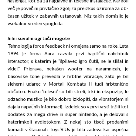
naslonjač kot pa za naglavne in telesne inšta­la­cije. Karkoli
več je povečini privlačno zgolj za preizkus oziroma za ob­
ča­sen užitek v zabavnih ustanovah. Niz takih domislic je
vsekakor vreden vpogleda
Silni suvalni ogrtači mogote
Tehnologija force feedback ni omejena samo na roke. Leta
1994 je firma Aura razvila prvi haptični nahrbtnik
interactor, s katerim je “špilavec igro čutil, ne le slišal in
videl.” Priprava, nekašen woofer na naramnicah, je
basovske tone prevedla v hrbtne vibracije, zato je bil
sleherni udarec v Mortal Kombatu II tudi hrbtenično
občuten. Enako ‘telesni’ so bili streli, trki in ekspozije, le
odzadno muziko je bilo dobro izklopiti, da vibratorjem ni
dajala napačnih informacij. Izdelek so v prvi vrsti tržili kot
dodatek za mega drive in super nintendo, a je deloval s
katerimkoli avdiotokom. Z nekaj sto tisoč prodanimi
komadi v štacunah Toys’R’Us je bila zadeva kar uspešna