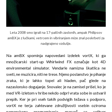
Leta 2008 smo igrali na 17-palčnih zaslonih, ampak Philipsov
amBX je z luč­ka­mi, vetrcem in vibriranjem mize znal poskrbeti za
nadgrajeno vzdušje.
Na amBX spominja napovedani izdelek vortX, ki ga
množicarski start-up Whirlwind FX označuje kot 4D
environmental simulator. Vendarle namizna škatlica ne
sveti, ne muzicira, niti ne trese. Njeno poslanstvo je pihanje
zraka, ki je lahko topel ali hladen, pač glede na
nazaslonsko dogajanje. Snovalec je na zamisel prišel, ko je
med VR-izletom v hribe nekdo odprl vrata sobe in ustvaril
prepih. Ker je pri vseh takih podvigih težava s podporo,
vortX ne terja zahtevane združljivosti vsebin oziroma
namenskega programiranja, marveč se softver