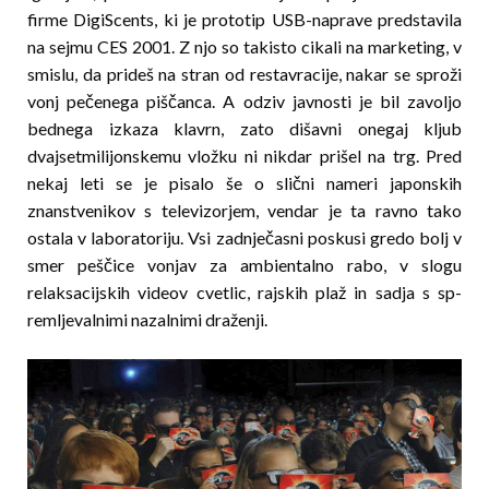
firme DigiScents, ki je prototip USB-naprave predstavila
na sejmu CES 2001. Z njo so takisto cikali na marketing, v
smislu, da prideš na stran od restavracije, nakar se sproži
vonj pečenega piščanca. A odziv javnosti je bil zavoljo
bednega izkaza klavrn, zato dišavni onegaj kljub
dvajsetmilijonskemu vložku ni nikdar prišel na trg. Pred
nekaj leti se je pisalo še o slični nameri japonskih
znanstvenikov s televizorjem, vendar je ta ravno tako
ostala v laboratoriju. Vsi zadnječasni poskusi gredo bolj v
smer peščice vonjav za ambientalno rabo, v slogu
relaksacijskih videov cvetlic, rajskih plaž in sadja s sp­
remljevalnimi nazalnimi draženji.