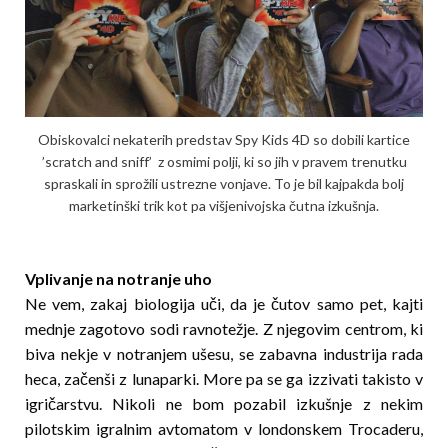
Obiskovalci nekaterih predstav Spy Kids 4D so dobili kartice
’scratch and sniff’ z osmimi polji, ki so jih v pravem trenutku
spraskali in sprožili ustrezne vonjave. To je bil kajpakda bolj
marketinški trik kot pa višjenivojska čutna izkušnja.
Vplivanje na notranje uho
Ne vem, zakaj biologija uči, da je čutov samo pet, kajti
mednje zagotovo sodi ravnotežje. Z njegovim centrom, ki
biva nekje v notranjem ušesu, se zabavna industrija rada
heca, začenši z lunaparki. More pa se ga izzivati takisto v
igri­čarstvu. Nikoli ne bom pozabil izkušnje z nekim
pilotskim igralnim avtomatom v londonskem Trocaderu,