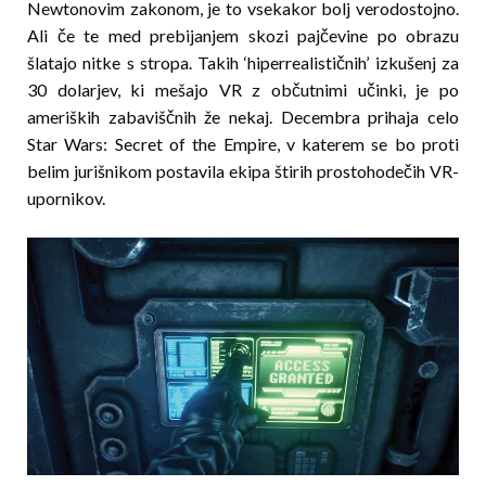
Newtonovim zakonom, je to vsekakor bolj verodostojno.
Ali če te med prebijanjem skozi pajčevine po obrazu
šlatajo nitke s stropa. Takih ‘hiperrealističnih’ izkušenj za
30 dolarjev, ki mešajo VR z občutnimi učinki, je po
ameriških zabaviščnih že nekaj. Decembra prihaja celo
Star Wars: Secret of the Empire, v katerem se bo proti
belim jurišnikom postavila ekipa štirih prostohodečih VR-
upornikov.