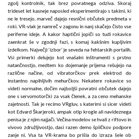
zgolj kontrolnik, tak brez povratnega odziva. Skoraj
trideset let kasneje naposled eksperimentirajo s takimi, ki
ne le tresejo, marveč dajejo resnični občutek predmeta v
roki. VR-vlak je namreč v zagonu in nanj skačejo čisto vse
periferne ideje. A kakor haptični jopiči so tudi rokavice
zaenkrat še v zgodnji fazi, s komaj kakšnim kupljivim
izdelkom. Največji ‘izbor’ je seveda na fehtarskih portalih.
Vsi primerki delujejo kot vnašalni inštrumenti s prstno
natančnostjo, medtem ko dojemanje prijema rešujejo na
različne načine, od vibratorčkov prek elektrod do
instantno napihljivih mehurčkov. Nekatere rokavice so
videti normalne, dočim najboljši povratni občutek dajejo
one s servomotorč­ki za vsak členek, a za ceno mehanske
zajetnosti. Tak je recimo VRgluv, s kateri­mi si sicer videti
kot Edvard Škarjeroki, ampak otip krogle ali navideznega
penisa je z njim najjači. Večina modelov se hvali z riftovo in
vivovo združlji­vos­tjo, da­­si razen demo špilčkov podpore
zanje ni. Vsa ta VR-krama bo prišla do izraza šele ob