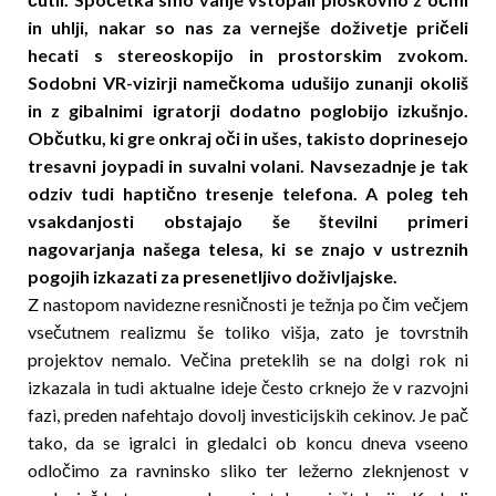
in uhlji, nakar so nas za vernejše do­ži­vetje pričeli
hecati s stereoskopijo in prostorskim zvokom.
Sodobni VR-vizirji nameč­ko­ma udušijo zunanji okoliš
in z gibalnimi igratorji dodatno poglobijo izkuš­njo.
Občutku, ki gre onkraj oči in ušes, takisto doprinesejo
tresavni joypadi in suvalni volani. Navsezadnje je tak
odziv tudi haptično tresenje telefona. A poleg teh
vsakdanjosti obstajajo še številni primeri
nagovarjanja našega telesa, ki se znajo v ustreznih
pogojih izkazati za presenetljivo do­živ­­ljaj­ske.
Z nastopom navidezne resničnosti je težnja po čim večjem
vsečutnem realizmu še toliko višja, zato je tovrstnih
projektov nemalo. Ve­čina preteklih se na dolgi rok ni
izkazala in tudi aktualne ideje često crknejo že v razvojni
fazi, preden nafehtajo dovolj investicijskih cekinov. Je pač
tako, da se igralci in gledalci ob koncu dneva vseeno
odločimo za ravninsko sliko ter ležerno zleknjenost v