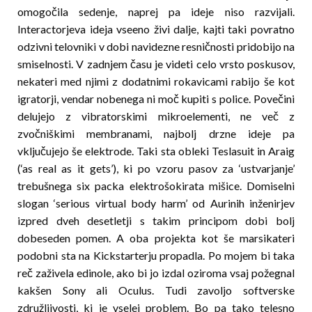
omogočila sedenje, naprej pa ideje niso razvijali.
Interactorjeva ideja vseeno živi dalje, kajti taki povratno
odzivni telovniki v dobi navidezne resničnosti pridobijo na
smiselnosti. V zadnjem času je videti celo vrsto poskusov,
nekateri med njimi z dodatnimi rokavicami rabijo še kot
igratorji, vendar nobenega ni moč kupiti s police. Povečini
delujejo z vibratorskimi mikroelementi, ne več z
zvočniškimi membranami, najbolj drzne ideje pa
vključujejo še elektrode. Taki sta obleki Teslasuit in Araig
(‘as real as it gets’), ki po vzoru pasov za ‘ustvarjanje’
trebuš­ne­ga six packa elektrošokirata mi­ši­ce. Domiselni
slogan ‘serious virtual body harm’ od Aurinih inženirjev
izpred dveh desetletji s takim principom dobi bolj
dobeseden pomen. A oba projekta kot še marsikateri
podobni sta na Kickstarterju propadla. Po mojem bi taka
reč zaživela edinole, ako bi jo izdal oziroma vsaj požeg­nal
kak­šen Sony ali Oculus. Tudi zavoljo softverske
združljivosti, ki je vselej problem. Bo pa tako telesno