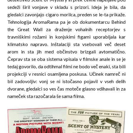
sedeži širil vonjave v skladu s prizori. Ideja je bila, da
gledalci zavonjajo cigaro morilca, preden se le-ta prikaže.
Tehnologija AromaRama pa je ob dokumentarcu Behind
the Great Wall za draženje vohalnih receptorjev s
travniškimi rožami in konjskimi figami uporabljala kar
klimatsko napravo. Inštalaciji sta vsebovali več deset
arom in sta jih med občinstvo brizgali avtomatično.
Čeprav sta se oba sistema vpisala v filmske anale in se je
tedaj govorilo, da odtihmal filmi ne bodo več enaki, sta bili
projekciji v resnici osamljena poskusa. Učinek namreč ni
bil zadovoljiv: vonj se ni istočasno pojavil v vseh delih
dvorane, gledalci so ves čas moteče glasno vdihavali in za
nameček sta razočarala še sama filma.