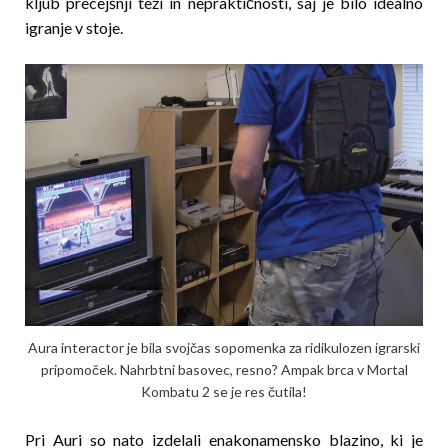
kljub precejšnji teži in nepraktičnosti, saj je bilo idealno
igranje v stoje.
Aura interactor je bila svojčas sopomenka za ridikulozen igrarski
pripomoček. Nahrbtni basovec, resno? Ampak brca v Mortal
Kombatu 2 se je res čutila!
Pri Auri so nato izdelali enakonamensko blazino, ki je