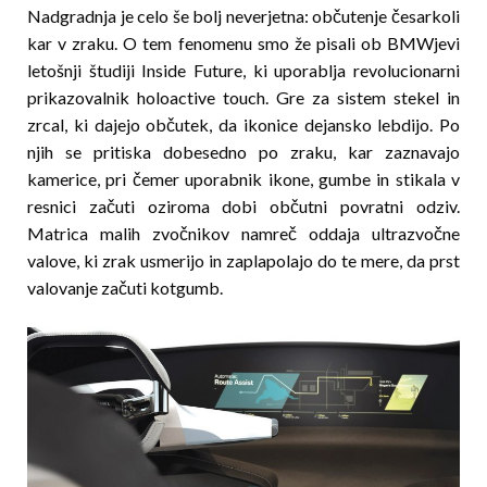
Nadgradnja je celo še bolj neverjetna: občutenje česarkoli
kar v zraku. O tem fenomenu smo že pisali ob BMWjevi
letošnji študiji Inside Future, ki uporablja revolucionarni
prikazovalnik holoactive touch. Gre za sistem stekel in
zrcal, ki dajejo občutek, da ikonice dejansko lebdijo. Po
njih se pritiska dobesedno po zraku, kar zaznavajo
kamerice, pri čemer uporabnik ikone, gumbe in stikala v
resnici začuti oziroma dobi občutni povratni odziv.
Matrica malih zvočnikov namreč oddaja ultrazvočne
valove, ki zrak usmerijo in zaplapolajo do te mere, da prst
valovanje začuti kotgumb.