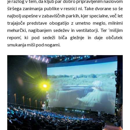
je razlog v tem, da kljub par dobro pripravljenim naslovom
širšega zanimanja publike v resnici ni. Take dvorane so še
najbolj uspešne v zabaviščnih parkih, kjer specialne, več let
trajajoče predstave obogatijo z umetno meglo, milnimi
mehurčki, nagibanjem sedežev in ventilatorji. Ter ‘mišjim
repom’, ki pod sedeži biča gležnje in daje občutek
smukanja miši pod nogami.