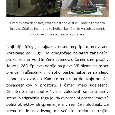
Pred dvema desetletjema so bili poskusi VR-hoje z zorbasto
kroglo. Zdaj pa imamo take hojice, kakršen je Virtuixov omni.
Občutek hoje na mestu ni pristen.
Najboljši filing je kajpak zaresno, nepripeto, neovirano
korakanje po – igri. To omogočajo nekateri zabaviščni
parki, recimo Void in Zero Latency, o čemer smo pisali v
Jokerju 268. Špilavci dobijo na glave VR-šleme, na hrbet
prenosni računalnik in v roko puške, nakar se na slepo
zapodijo v dvorano. Kamere na stropu določajo položaj
posameznikov v prostoru, s čimer imajo udeleženci
Counter-Strike napol v živo, le zaletavati se ne smejo v
steno. Nadgradnja tega je, da dvorana ni prazna, marveč
polna objektov ali spremenjena v resničen blodnjak. Če
stena ni le navidezna, marveč te useka s tretjim