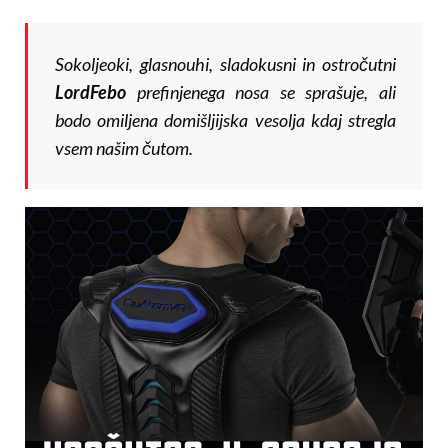
Sokoljeoki, glasnouhi, slado­kusni in ostročutni
LordFebo
prefinjenega nosa se spra­šuje, ali
bodo omiljena domišljijska vesolja kdaj stregla
vsem našim čutom.