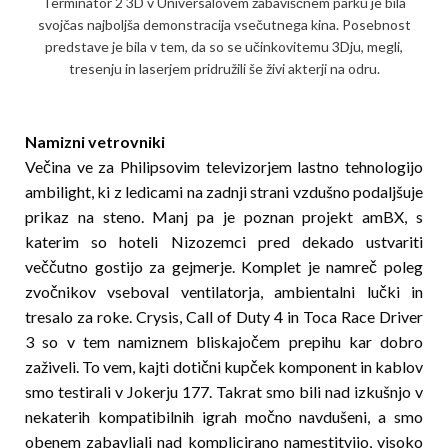
Terminator 2 3D v Universalovem zabaviščnem parku je bila
svojčas najboljša demonstracija vsečutnega kina. Posebnost
predstave je bila v tem, da so se učinkovitemu 3Dju, megli,
tresenju in laserjem pridružili še živi akterji na odru.
Namizni vetrovniki
Večina ve za Philipsovim televizorjem lastno tehnologijo
ambilight, ki z ledicami na zadnji strani vzdušno podaljšuje
prikaz na steno. Manj pa je poznan projekt amBX, s
katerim so hoteli Nizozemci pred dekado ustvariti
veččutno gostijo za gejmerje. Komplet je namreč poleg
zvočnikov vseboval ventilatorja, ambientalni lučki in
tresalo za roke. Crysis, Call of Duty 4 in Toca Race Driver
3 so v tem namiznem bliskajočem prepihu kar dobro
zaživeli. To vem, kajti dotični kupček komponent in kablov
smo testirali v Jokerju 177. Takrat smo bili nad izkušnjo v
nekaterih kompatibilnih igrah močno navdušeni, a smo
obenem zabavljali nad komplicirano namestitvijo, visoko