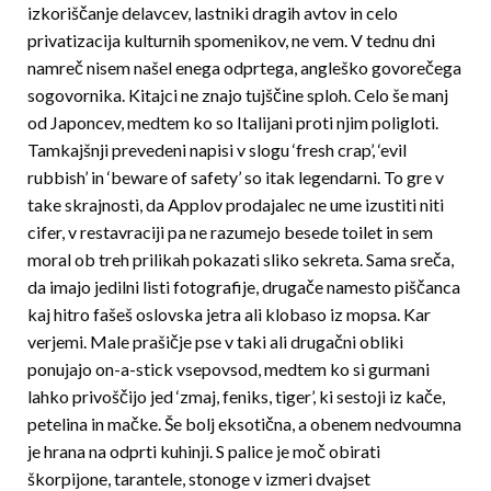
izkoriščanje delavcev, lastniki dragih avtov in celo
privatizacija kulturnih spomenikov, ne vem. V tednu dni
namreč nisem našel enega odprtega, angleško govorečega
sogovornika. Kitajci ne znajo tujščine sploh. Celo še manj
od Japoncev, medtem ko so Italijani proti njim poligloti.
Tamkajšnji prevedeni napisi v slogu ‘fresh crap’, ‘evil
rubbish’ in ‘beware of safety’ so itak legendarni. To gre v
take skrajnosti, da Applov prodajalec ne ume izustiti niti
cifer, v restavraciji pa ne razumejo besede toilet in sem
moral ob treh prilikah pokazati sliko sekreta. Sama sreča,
da imajo jedilni listi fotografije, drugače namesto piščanca
kaj hitro fašeš oslovska jetra ali klobaso iz mopsa. Kar
verjemi. Male prašičje pse v taki ali drugačni obliki
ponujajo on-a-stick vsepovsod, medtem ko si gurmani
lahko privoščijo jed ‘zmaj, feniks, tiger’, ki sestoji iz kače,
petelina in mačke. Še bolj eksotična, a obenem nedvoumna
je hrana na odprti kuhinji. S palice je moč obirati
škorpijone, tarantele, stonoge v izmeri dvajset