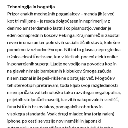
Tehnologija in bogatija
Prizor enakih mednožnih poganjalcev – menda jih je več
kot tri milijone – je resda dolgočasen in neprimerljiv z
denimo amsterdamsko lastniško pisanostjo, vendar je
eden od naprednih koscev Pekinga. Kraj namreč ni zaostal,
reven in umazan ter poln sivih socialističnih stavb, kakršne
pomnimo iz vzhodne Evrope. Niti ni to glasna, nepregledna
tržnica eksotične hrane, kur v kletkah, poceni elektronike
in ponarejenih superg. Ljudje ne vodijo na povodcu koz in
na glavah nimajo bambusnih klobukov. Smoga začuda
nisem zaznal in še peš-rikše ne obstajajo več. Mogoče v
teh stereotipih pretiravam, toda kljub svoji razgledanosti
nisem pričakoval tehnološko tako razvitega megalopolisa,
prijetnih stolpničnih naselij, barvitih nakupovalnih središč,
futurističnih brzovlakov, pomagalnih robotkov in
visokega standarda. Vsak drugi mladec ima (originalen)
iphone, po cesti se vozijo novi nemški in japonski
avtomobili, narod množično plačuje z mobilniki in raba