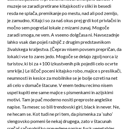
muzeje se zaradi pretirane kitajskosti v sliki in besedi
resda ne splača, premikanje po mestu, nad ali pod zemljo,
je zamudno, Kitajci so za naš okus prej grdi kot privlačni in
močno sem pogrešal lokale z mizami zunaj. Mogoče
zaradi smoga, ne vem. A vseeno dolgčasa ni. Navsezadnje
lahko vsak dan poješ ražnjič z drugim predstavnikom
živalskega kraljestva. (Čeprav nisem povsem prepričan, da
lokalci vse to zares jedo. Mogoče se delajo zgolj norca iz
turistov, ki bi za +100 izkustvenih pik pojedli celo ocvrte
smrklje.) Le iščoč poceni kitajsko robo, majice s preslikači,
neumnosti in kesice za mobilnike se je bolje ozreti na net
ali celo v domače štacune. V enem tednu recimo nisem
uspel kupiti ene same majice s pismenkami in azijskimi
motivi. Tam je pač moderno nositi preproste angleške
napise. Ta mesec so bili trendovski girl, black in never. Ne,
ne hecam se. Kot tudi ne pri tem, da pis­menka za ‘suho’
slengovsko pomeni še nekaj drugega, zato v štacunah
srečaš računalniško prevedene napise: fuck vegetables,