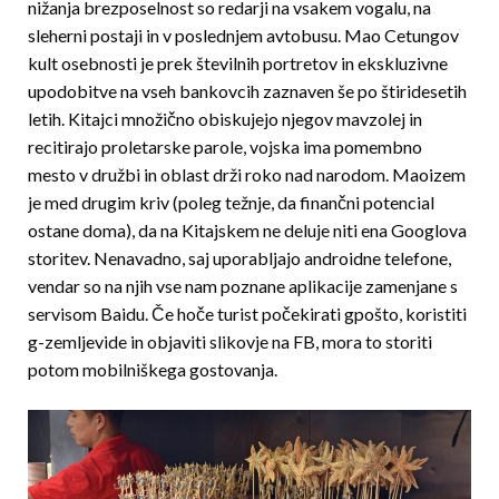
nižanja brezposelnost so redarji na vsakem vogalu, na
sleherni postaji in v poslednjem avtobusu. Mao Cetungov
kult osebnosti je prek številnih portretov in ekskluzivne
upodobitve na vseh bankovcih zaznaven še po štiridesetih
letih. Kitajci množično obiskujejo njegov mavzolej in
recitirajo proletarske parole, vojska ima pomembno
mesto v družbi in oblast drži roko nad narodom. Maoizem
je med drugim kriv (poleg težnje, da finančni potencial
ostane doma), da na Kitajskem ne deluje niti ena Googlova
storitev. Nenavadno, saj uporabljajo androidne telefone,
vendar so na njih vse nam poznane aplikacije zamenjane s
servisom Baidu. Če hoče turist počekirati gpošto, koristiti
g-zemljevide in objaviti slikovje na FB, mora to storiti
potom mobilniškega gostovanja.