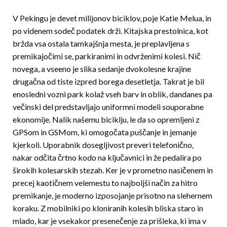
V Pekingu je devet milijonov biciklov, poje Katie Melua, in
po videnem sodeč podatek drži. Kitajska prestolnica, kot
bržda vsa ostala tamkajšnja mesta, je preplavljena s
premikajočimi se, parkiranimi in odvrženimi kolesi. Nič
novega, a vseeno je slika sedanje dvokolesne krajine
drugačna od tiste izpred borega desetletja. Takrat je bil
enosledni vozni park kolaž vseh barv in oblik, dandanes pa
večinski del predstavljajo uniformni modeli souporabne
ekonomije. Nalik našemu biciklju, le da so opremljeni z
GPSom in GSMom, ki omogočata puščanje in jemanje
kjerkoli. Uporabnik dosegljivost preveri telefonično,
nakar odčita črtno kodo na ključavnici in že pedalira po
širokih kolesarskih stezah. Ker je v prometno nasičenem in
precej kaotičnem velemes­tu to najboljši način za hitro
premikanje, je moderno izposojanje prisotno na slehernem
koraku. Z mobilniki po kloniranih kolesih bliska staro in
mlado, kar je vsekakor presenečenje za prišleka, ki ima v