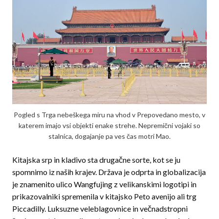
Pogled s Trga nebeškega miru na vhod v Prepovedano mesto, v
katerem imajo vsi objekti enake strehe. Nepremični vojaki so
stalnica, dogajanje pa ves čas motri Mao.
Kitajska srp in kladivo sta drugačne sorte, kot se ju
spomnimo iz naših krajev. Država je odprta in globalizacija
je znamenito ulico Wangfujing z velikanskimi logotipi in
prikazovalniki spremenila v kitajsko Peto avenijo ali trg
Piccadilly. Luksuzne veleblagovnice in večnadstropni