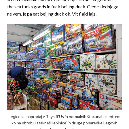
the sea fucks goods in fuck beijing duck. Glede slednjega
ne vem, je pa eat beijing duck ok. Vit flajd lajz.
Legice so naprodaj v Toys’R’Us in normalnih štacunah, medtem
ko na obrobju stakneš ’lepinice’ in druge ponaredke Legovih