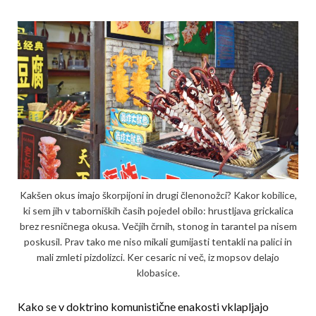
Kakšen okus imajo škorpijoni in drugi členonožci? Kakor kobilice,
ki sem jih v taborniških časih pojedel obilo: hrustljava grickalica
brez resničnega okusa. Večjih črnih, stonog in tarantel pa nisem
poskusil. Prav tako me niso mikali gumijasti tentakli na palici in
mali zmleti pizdolizci. Ker cesaric ni več, iz mopsov delajo
klobasice.
Kako se v doktrino komunistične enakosti vklapljajo