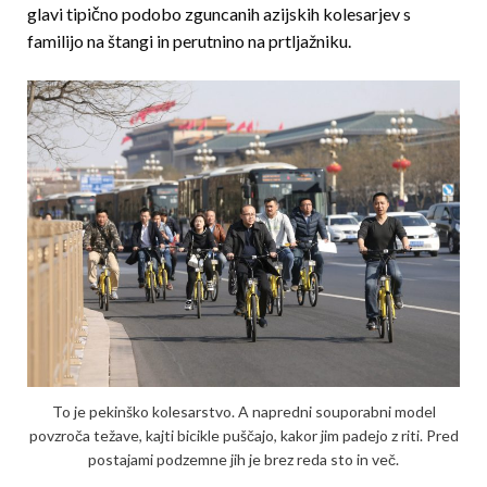
glavi tipično podobo zguncanih azijskih kolesarjev s
familijo na štangi in perutnino na prtljažniku.
To je pekinško kolesarstvo. A napredni souporabni model
povzroča težave, kajti bicik­le puščajo, kakor jim padejo z riti. Pred
postajami podzemne jih je brez reda sto in več.