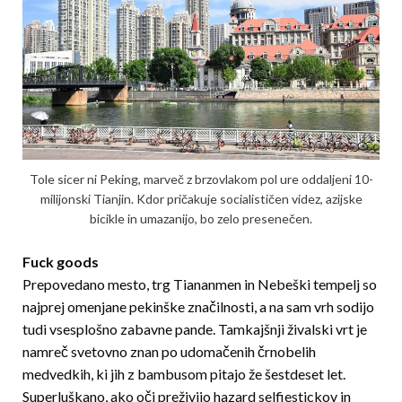
Tole sicer ni Peking, marveč z brzovlakom pol ure oddaljeni 10-
milijonski Tianjin. Kdor pričakuje socialističen videz, azijske
bicikle in umazanijo, bo zelo presenečen.
Fuck goods
Prepovedano mesto, trg Tiananmen in Nebeški tempelj so
najprej omenjane pekinške značilnosti, a na sam vrh sodijo
tudi vsesplošno zabavne pande. Tamkajšnji živalski vrt je
namreč svetovno znan po udomačenih črnobelih
medvedkih, ki jih z bambusom pitajo že šestdeset let.
Superluškano, ako oči pre­ži­vijo hazard selfiestickov in