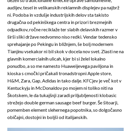
deželi so tradicionalne kmečke oprave samoumevne,
audijev, tesel in velikanskih reklamnih displejev pa najbrž
ni. Podoba in vzdušje industrijskih delov sta takisto
drugačna od pekinškega centra in prizori brezmejnih
odpadkov, ročne reciklaže ter slabih delavskih razmer v
širši sliki države nedvomno niso redki. Vendar tedensko
sprehajanje po Pekingu in bližnjem, še bolj modernem
Tianjinu vsekakor ni bil skok v docela nov svet. Zlasti ne na
glavnih komercialnih ulicah, kjer bi si želel lokalno
ponudbo, a so me namesto Huaweijevega paviljona in
kioska s cmočki pričakali tronadstropni Apple store,
H&M, Zara, Gap, Adidas in tako dalje. KFCjev je več kot v
Kentuckyju in McDonaldov po mojem ni toliko niti na
Škotskem, le da tukajšnji zaradi priljubljenosti klobasic
strežejo double german sausage beef burger. Še šitoarji,
pomemben element slehernega popotnika, so dolgočasno
običajni, dostojni in boljši od italijanskih.