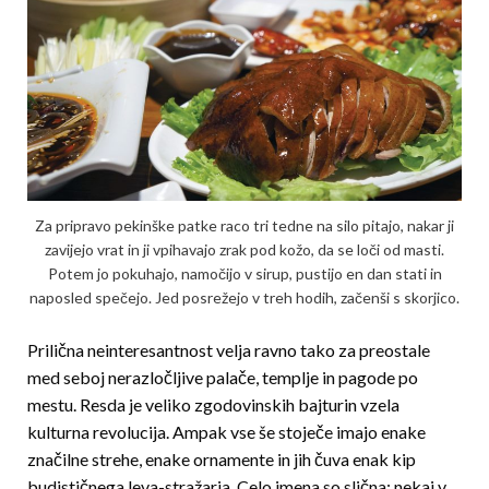
Za pripravo pekinške patke raco tri tedne na silo pitajo, nakar ji
zavijejo vrat in ji vpihavajo zrak pod kožo, da se loči od masti.
Potem jo pokuhajo, namočijo v sirup, pustijo en dan stati in
naposled spečejo. Jed posrežejo v treh hodih, začenši s skorjico.
Prilična neinteresantnost velja ravno tako za preostale
med seboj nerazločljive palače, templje in pagode po
mestu. Resda je veliko zgodovinskih bajturin vzela
kulturna revolucija. Ampak vse še stoječe imajo enake
značilne strehe, enake ornamente in jih čuva enak kip
budističnega leva-stražarja. Celo imena so slična: nekaj v