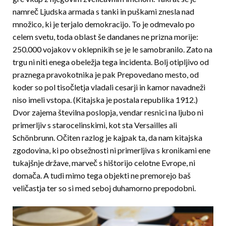
namreč Ljudska armada s tanki in puškami znesla nad
množico, ki je terjalo demokracijo. To je odmevalo po
celem svetu, toda oblast še dandanes ne prizna morije:
250.000 vojakov v oklepnikih se je le samobranilo. Zato na
trgu ni niti enega obeležja tega incidenta. Bolj otipljivo od
praznega pravokotnika je pak Prepovedano mesto, od
koder so pol tisočletja vladali cesarji in kamor navadneži
niso imeli vstopa. (Kitajska je postala republika 1912.)
Dvor zajema številna poslopja, vendar resnici na ljubo ni
primerljiv s staro­celinskimi, kot sta Versailles ali
Schönbrunn. Očiten razlog je kajpak ta, da nam kitajska
zgodovina, ki po obsežnosti ni primerljiva s kronikami ene
tukajšnje države, marveč s hištorijo celotne Evrope, ni
domača. A tudi mimo tega ob­jekti ne premorejo baš
veličastja ter so si med seboj duhamorno prepodobni.