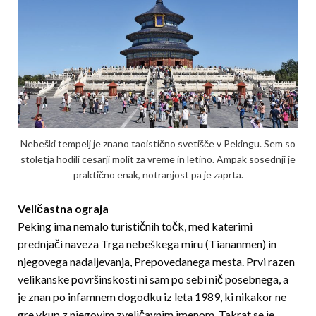
Nebeški tempelj je znano taoistično svetišče v Pekingu. Sem so
stoletja hodili cesarji molit za vreme in letino. Ampak sosednji je
praktično enak, notranjost pa je zaprta.
Veličastna ograja
Peking ima nemalo turističnih točk, med katerimi
prednjači naveza Trga nebeškega miru (Tiananmen) in
njegovega nadaljevanja, Prepovedanega mesta. Prvi razen
velikanske površinskosti ni sam po sebi nič posebnega, a
je znan po infamnem dogodku iz leta 1989, ki nikakor ne
gre vkup z njegovim zveličavnim imenom. Takrat se je