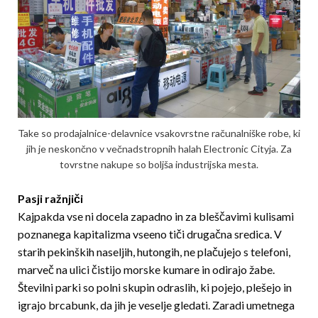
Take so prodajalnice-delavnice vsakovrstne računalniške robe, ki
jih je neskončno v večnadstropnih halah Electronic Cityja. Za
tovrstne nakupe so boljša industrijska mesta.
Pasji ražnjiči
Kajpakda vse ni docela zapadno in za bleščavimi kulisami
poznanega kapitalizma vseeno tiči drugačna sredica. V
starih pekinških naseljih, hutongih, ne plačujejo s telefoni,
marveč na ulici čistijo morske kumare in odirajo žabe.
Številni parki so polni skupin odraslih, ki pojejo, plešejo in
igrajo brcabunk, da jih je veselje gledati. Zaradi umetnega