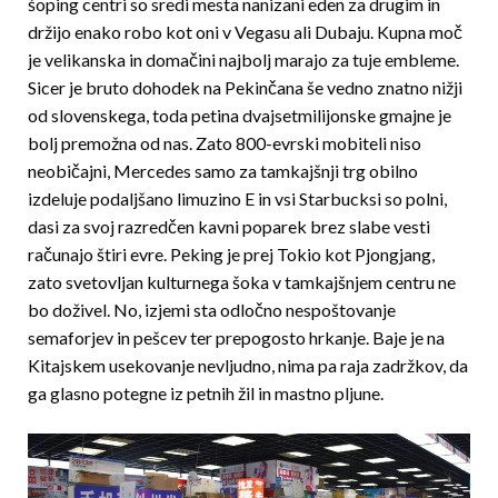
šoping centri so sredi mesta nanizani eden za drugim in
držijo enako robo kot oni v Vegasu ali Dubaju. Kupna moč
je velikanska in domačini najbolj marajo za tuje embleme.
Sicer je bruto dohodek na Pekinčana še vedno znatno nižji
od slovenskega, toda petina dvajsetmilijonske gmajne je
bolj premožna od nas. Zato 800-evrski mobiteli niso
neobičajni, Mercedes samo za tamkajšnji trg obilno
izdeluje podaljšano limuzino E in vsi Starbucksi so polni,
dasi za svoj razredčen kavni poparek brez slabe vesti
računajo štiri evre. Peking je prej Tokio kot Pjongjang,
zato svetovljan kulturnega šoka v tamkajšnjem centru ne
bo doživel. No, izjemi sta odločno nespoštovanje
semaforjev in pešcev ter prepogosto hrkanje. Baje je na
Kitajskem usekovanje nevljudno, nima pa raja zadržkov, da
ga glasno potegne iz petnih žil in mastno pljune.