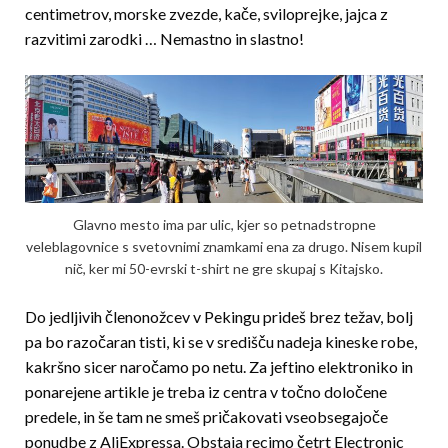
centimetrov, morske zvezde, kače, sviloprejke, jajca z
razvitimi zarodki … Nemastno in slastno!
Glavno mesto ima par ulic, kjer so petnadstropne
veleblagovnice s svetovnimi znamkami ena za drugo. Nisem kupil
nič, ker mi 50-evrski t-shirt ne gre skupaj s Kitajsko.
Do jedljivih členonožcev v Pekingu prideš brez težav, bolj
pa bo razočaran tisti, ki se v središču nadeja kineske robe,
kakršno sicer naročamo po netu. Za jeftino elektroniko in
ponarejene artikle je treba iz centra v točno določene
predele, in še tam ne smeš pričakovati vseobsegajoče
ponudbe z AliExpressa. Obstaja recimo četrt Electronic