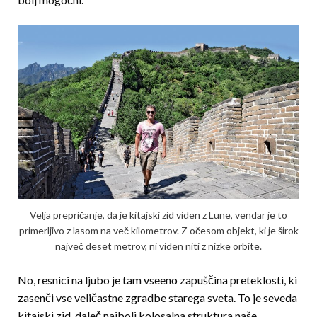
Velja prepričanje, da je kitajski zid viden z Lune, vendar je to
primerljivo z lasom na več kilometrov. Z očesom objekt, ki je širok
največ deset metrov, ni viden niti z nizke orbite.
No, resnici na ljubo je tam vseeno zapuščina preteklosti, ki
zasenči vse veli­častne zgradbe starega sveta. To je seveda
kitajski zid, daleč najbolj kolosalna struktura naše