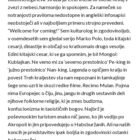
zvezi z nebesi, harmonijo in spokojem. Za nameček so
notranjosti praviloma nedostopne in angleški infonapisi
neobstoječi ali v najboljšem primeru strojno prevedeni.
“Wellcome for coming!” Sem kulturolog in zgodovinoljub,
v osemdesetih sem gledal serijo Marko Polo, toda kitajski
cesarji, dinastije in običaji so kratkomalo drugo vesolje.
Edini kitajski cesar, ki se ga spomnim, je bil Mongol:
Kublajkan. Ne vemo mi za ‘severno prestolnico’ Pe-king in
‘južno prestolnico’ Nan-king. Legenda o opičjem kralju in
povest Treh kraljestev sta nam nepoznani in tamkajšnje
šege smo uzrli le skozi redke filme. Recimo Mulan. Pojma
nima Evropejec o čiju, jinu, jangu in drugih sestavnih deli
njihove folklorne religije, ki je zmes budizma,
konfucionizma in taoističnih bogov. Najbrž je
poševnookim turistom enako nič jasno, ko jih vodijo po
Akropoli in jim pripovedujejo o Habsburžanih. Ali na naših
koncih je predstavitev ipak boljša in zgodovinski ostanki
bolj mogočni.