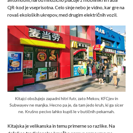
QR-kod je vseprisotna. Celo sinje nebo je vidno, kar gre na
rovaš ekoloških ukrepov, med drugim električnih vozil.
Kitajci obožujejo zapadni hitri futr, zato Mekov, KFCjev in
Subwayev ne manjka. Hecno pa je, da tam jedo kruh, ki ga sicer
ne. Krušno pecivo lahko kupiš le v butičnih pekarnah.
Kitajska je velikanska in temu primerne so razlike. Na