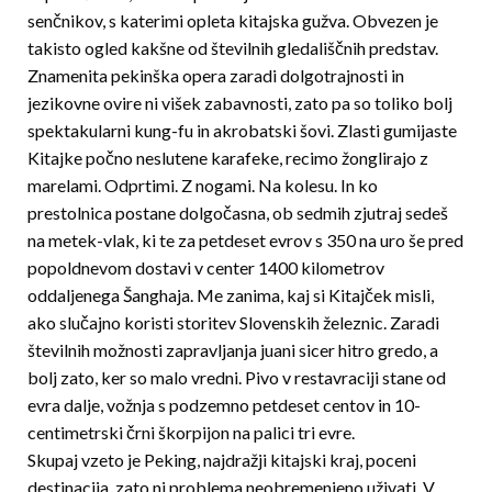
senčnikov, s katerimi opleta kitajska gužva. Obvezen je
takisto ogled kakšne od številnih gledališčnih predstav.
Znamenita pekinška opera zaradi dolgotrajnosti in
jezikovne ovire ni višek zabavnosti, zato pa so toliko bolj
spektakularni kung-fu in akrobatski šovi. Zlasti gumijaste
Kitajke počno neslutene karafeke, recimo žonglirajo z
marelami. Odprtimi. Z nogami. Na kolesu. In ko
prestolnica postane dolgočasna, ob sedmih zjutraj sedeš
na metek-vlak, ki te za petdeset evrov s 350 na uro še pred
popoldnevom dostavi v center 1400 kilometrov
oddaljenega Šanghaja. Me zanima, kaj si Kitajček misli,
ako slučajno koristi storitev Slovenskih železnic. Zaradi
številnih možnosti zapravljanja juani sicer hitro gredo, a
bolj zato, ker so malo vredni. Pivo v restavraciji stane od
evra dalje, vožnja s podzemno petdeset centov in 10-
centimetrski črni škorpijon na palici tri evre.
Skupaj vzeto je Peking, najdražji kitajski kraj, poceni
destinacija, zato ni problema neobremenjeno uživati. V