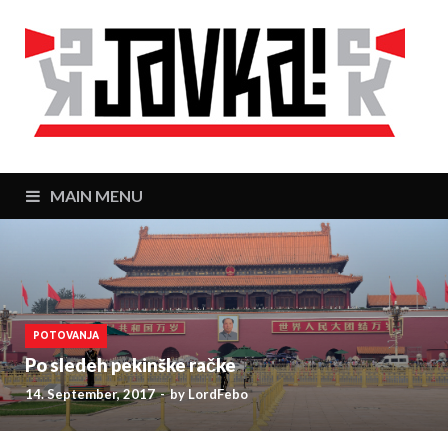
J
Zaj
MAIN MENU
POTOVANJA
Po sledeh pekinške račke
14. September, 2017
-
by
LordFebo