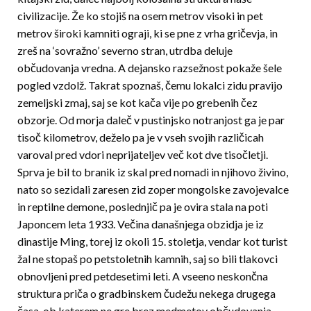
civilizacije. Že ko stojiš na osem metrov visoki in pet
metrov široki kamniti ograji, ki se pne z vrha gričevja, in
zreš na ‘sovražno’ severno st­ran, utrdba deluje
občudovanja vredna. A dejansko razsežnost pokaže šele
pog­led vzdolž. Takrat spoznaš, čemu lokalci zidu pravijo
zemeljski zmaj, saj se kot kača vije po grebenih čez
obzorje. Od morja daleč v pustinjsko notranjost ga je par
tisoč kilometrov, deželo pa je v vseh svojih različicah
varoval pred vdori neprijateljev več kot dve tisočletji.
Sprva je bil to branik iz skal pred nomadi in njihovo živino,
nato so sezidali zaresen zid zoper mongols­ke zavojevalce
in reptilne demone, poslednjič pa je ovira stala na poti
Japoncem leta 1933. Večina današnjega obzidja je iz
dinastije Ming, torej iz okoli 15. stoletja, vendar kot turist
žal ne stopaš po petstoletnih kamnih, saj so bili tlakovci
obnovljeni pred petdesetimi leti. A vseeno neskončna
struktura priča o gradbins­kem čudežu nekega drugega
časa, ob katerem ne gre brez medmetov obču­dovanja.