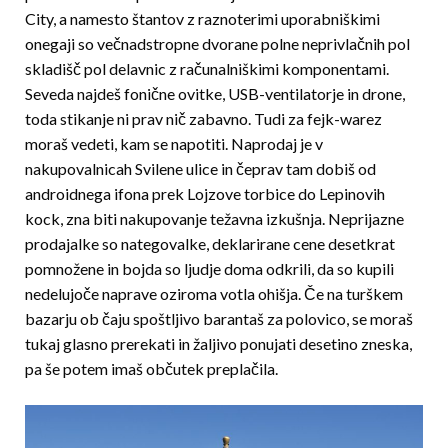
City, a namesto štantov z raznoterimi uporabniškimi
onegaji so večnadstropne dvorane polne neprivlačnih pol
skladišč pol delavnic z računalniškimi komponentami.
Seveda najdeš fonične ovitke, USB-ventilatorje in drone,
toda stikanje ni prav nič zabavno. Tudi za fejk-warez
moraš vedeti, kam se napotiti. Naprodaj je v
nakupovalnicah Svilene ulice in čeprav tam dobiš od
androidnega ifona prek Lojzove torbice do Lepinovih
kock, zna biti nakupovanje težavna izkušnja. Neprijazne
prodajalke so nategovalke, deklarirane cene desetkrat
pomnožene in bojda so ljudje doma odkrili, da so kupili
nedelujoče naprave oziroma votla ohišja. Če na turškem
bazarju ob čaju spoštljivo barantaš za polovico, se moraš
tukaj glasno prerekati in žaljivo ponujati desetino zneska,
pa še potem imaš občutek preplačila.