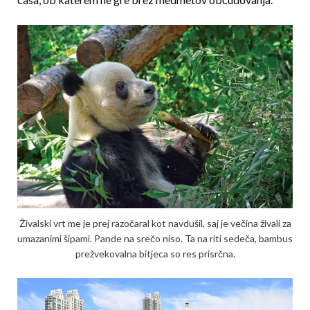
Živalski vrt me je prej razočaral kot navdušil, saj je večina živali za
umazanimi šipami. Pande na srečo niso. Ta na riti sedeča, bambus
prežvekovalna bitjeca so res prisrčna.