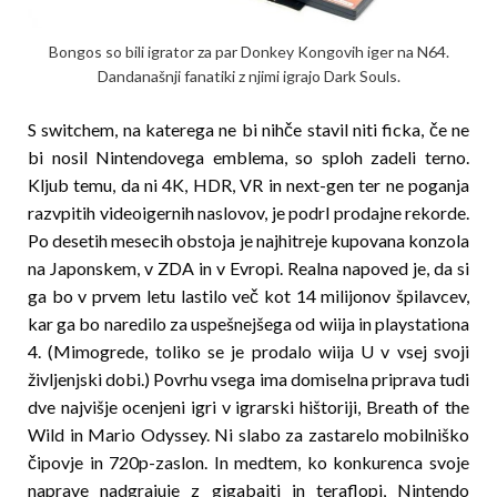
Bongos so bili igrator za par Donkey Kongovih iger na N64.
Dandanašnji fanatiki z njimi igrajo Dark Souls.
S switchem, na katerega ne bi nihče stavil niti ficka, če ne
bi nosil Nintendovega emblema, so sploh zadeli terno.
Kljub temu, da ni 4K, HDR, VR in next-gen ter ne poganja
razvpitih videoigernih naslovov, je podrl prodajne rekorde.
Po desetih mesecih obstoja je najhitreje kupovana konzola
na Japonskem, v ZDA in v Evropi. Realna napoved je, da si
ga bo v prvem letu lastilo več kot 14 milijonov špilavcev,
kar ga bo naredilo za uspešnejšega od wiija in playstationa
4. (Mimogrede, toliko se je prodalo wiija U v vsej svoji
življenjski dobi.) Povrhu vsega ima domiselna priprava tudi
dve najvišje ocenjeni igri v igrarski hištoriji, Breath of the
Wild in Mario Odyssey. Ni slabo za zastarelo mobilniško
čipovje in 720p-zaslon. In medtem, ko konkurenca svoje
naprave nadgrajuje z gigabajti in teraflopi, Nintendo