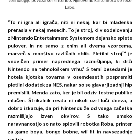
tehnologijo povezal še Nintendo. Njihovemu kartonkotu se reče
Labo.
“To ni igra ali igrača, niti ni nekaj, kar bi mladenka
prerasla v nekaj mesecih. To je stroj, ki v sodelovanju
z Nintendo Entertainment Systemom dejansko splete
pulover. In ne samo z enim ali dvema vzorcema,
marveč v mnoštvu različnih oblik. Pletilni stroj™ je
vnovičen primer naprednega razmišljanja, ki drži
Nintendo na tehnološkem vrhu.” S temi besedami je
hotela kjotska tovarna v osemdesetih pospremiti
pletilni dodatek za NES, nakar so se glavarji zadnji hip
premislili. Menda zato, ker je bil odziv testne publike
mlačen. Štrikalnik resda ni nikoli uzrl luči dneva, a
dobro izkazuje, da pri Nintendu že od vsega začetka
razmišljajo izven okvirov. S tako umsko
naravnanostjo so nato splovili robotka Roba, printer
za game boya, bongo bobne, wii fit in navsezadnje
switch.