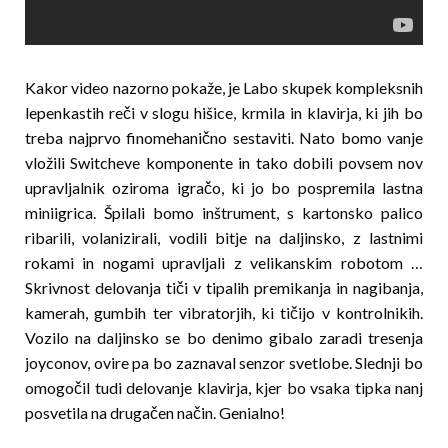
Kakor video nazorno pokaže, je Labo skupek kompleksnih
lepenkastih reči v slogu hišice, krmila in klavirja, ki jih bo
treba najprvo finomehanično sestaviti. Nato bomo vanje
vložili Switcheve komponente in tako dobili povsem nov
upravljalnik oziroma igračo, ki jo bo pospremila lastna
miniigrica. Špilali bomo inštrument, s kartonsko palico
ribarili, volanizirali, vodili bitje na daljinsko, z lastnimi
rokami in nogami upravljali z velikanskim robotom …
Skrivnost delovanja tiči v tipalih premikanja in nagibanja,
kamerah, gumbih ter vibratorjih, ki tičijo v kontrolnikih.
Vozilo na daljinsko se bo denimo gibalo zaradi tresenja
joyconov, ovire pa bo zaznaval senzor svetlobe. Slednji bo
omogočil tudi delovanje klavirja, kjer bo vsaka tipka nanj
posvetila na drugačen način. Genialno!