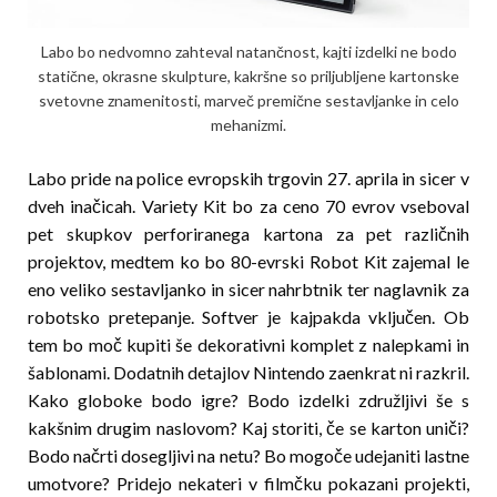
Labo bo nedvomno zahteval natančnost, kajti izdelki ne bodo
statične, okrasne skulpture, kakršne so priljubljene kartonske
svetovne znamenitosti, marveč premične sestavljanke in celo
mehanizmi.
Labo pride na police evropskih trgovin 27. aprila in sicer v
dveh inačicah. Variety Kit bo za ceno 70 evrov vseboval
pet skupkov perforiranega kartona za pet različnih
projektov, medtem ko bo 80-evrski Robot Kit zajemal le
eno veliko sestavljanko in sicer nahrbtnik ter naglavnik za
robotsko pretepanje. Softver je kajpakda vključen. Ob
tem bo moč kupiti še dekorativni komplet z nalepkami in
šablonami. Dodatnih detajlov Nintendo zaenkrat ni razkril.
Kako globoke bodo igre? Bodo izdelki združljivi še s
kakšnim drugim naslovom? Kaj storiti, če se karton uniči?
Bodo načrti dosegljivi na netu? Bo mogoče udejaniti lastne
umotvore? Pridejo nekateri v filmčku pokazani projekti,