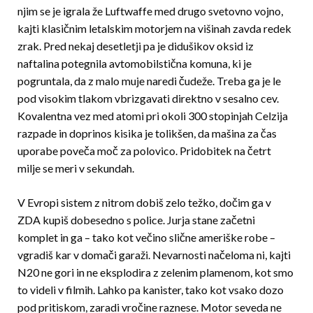
njim se je igrala že Luftwaffe med drugo svetovno vojno,
kajti klasičnim letalskim motorjem na višinah zavda redek
zrak. Pred nekaj desetletji pa je didušikov oksid iz
naftalina potegnila avtomobilstična komuna, ki je
pogruntala, da z malo muje naredi čudeže. Treba ga je le
pod visokim tlakom vbrizgavati direktno v sesalno cev.
Kovalentna vez med atomi pri okoli 300 stopinjah Celzija
razpade in doprinos kisika je tolikšen, da mašina za čas
uporabe poveča moč za polovico. Pridobitek na četrt
milje se meri v sekundah.
V Evropi sistem z nitrom dobiš zelo težko, dočim ga v
ZDA kupiš dobesedno s police. Jurja stane začetni
komplet in ga – tako kot večino slične ameriške robe –
vgradiš kar v domači garaži. Nevarnosti na­če­lo­ma ni, kajti
N20 ne gori in ne eksplodira z zelenim plamenom, kot smo
to videli v filmih. Lahko pa kanister, tako kot vsako dozo
pod pritiskom, zaradi vročine raznese. Motor seveda ne