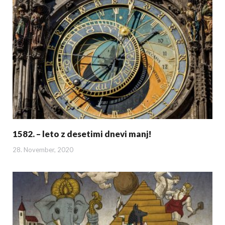
1582. – leto z desetimi dnevi manj!
28. November, 2020