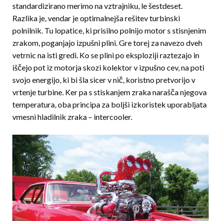
standardizirano merimo na vztrajniku, le šestdeset.
Razlika je, vendar je optimalnejša rešitev turbinski
polnilnik. Tu lopatice, ki prisilno polnijo motor s stisnjenim
zrakom, poganjajo izpušni plini. Gre torej za navezo dveh
vetrnic na isti gredi. Ko se plini po eksploziji raztezajo in
iščejo pot iz motorja skozi kolektor v izpušno cev, na poti
svojo energijo, ki bi šla sicer v nič, koristno pretvorijo v
vrtenje turbine. Ker pa s stiskanjem zraka narašča njegova
temperatura, oba principa za boljši izkoristek uporabljata
vmesni hladilnik zraka – intercooler.