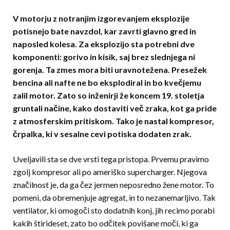
V motorju z notranjim izgorevanjem eksplozije
potisnejo bate navzdol, kar zavrti glavno gred in
napos­led kolesa. Za eksplozijo sta potrebni dve
komponenti: gorivo in kisik, saj brez slednjega ni
gorenja. Ta zmes mora biti uravnotežena. Presežek
bencina ali nafte ne bo eksplodiral in bo kvečjemu
zalil motor. Zato so inženirji že koncem 19. stoletja
gruntali načine, kako dostaviti več zraka, kot ga pride
z atmo­sferskim pritiskom. Tako je nastal kompresor,
črpalka, ki v sesalne cevi potiska dodaten zrak.
Uveljavili sta se dve vrsti tega pristopa. Prvemu pravimo
zgolj kompresor ali po ameriško super­charger. Njegova
značilnost je, da ga čez jermen neposredno žene motor. To
pomeni, da obremenjuje agregat, in to nezanemarljivo. Tak
ventilator, ki omogoči sto dodatnih konj, jih recimo porabi
kakih štirideset, zato bo odčitek povišane moči, ki ga