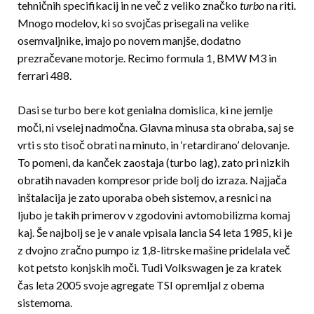
tehničnih specifikacij in ne več z veliko značko
turbo
 na riti.
Mnogo modelov, ki so svoj­čas prisegali na velike
osemvaljnike, imajo po novem manjše, dodatno
prezračevane motorje. Recimo formula 1, BMW M3 in
ferrari 488.
Dasi se turbo bere kot genialna domislica, ki ne jemlje
moči, ni vselej nadmočna. Glavna minusa sta obraba, saj se
vrti s sto tisoč obrati na minuto, in ‘retardirano’ delovanje.
To pomeni, da kanček za­ostaja (turbo lag), zato pri nizkih
obratih navaden kompresor pride bolj do izraza. Najjača
inštalacija je zato uporaba obeh sistemov, a resnici na
ljubo je takih primerov v zgodovini avtomobilizma komaj
kaj. Še najbolj se je v anale vpisala lancia S4 leta 1985, ki je
z dvojno zračno pumpo iz 1,8-litrske ma­šine pridelala več
kot petsto konjskih moči. Tudi Volkswagen je za kratek
čas leta 2005 svoje agregate TSI opremljal z obema
sistemoma.