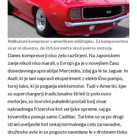
Ridikulozni kompresor v ameriškem mišičnjaku. Za komponentno
sicer ni obvezno, da štrli pol metra skozi pokrov motorja.
Danes kompresorji niso zelo razširjeni. Na Japonskem
zanje nikoli niso marali, v Evropi ga je v novejšem času
donedavnega uporabljal Mercedes, zdaj ga le še Jaguar. In
Audi, ki je lani napravil eksperiment z električno pumpo,
torej tako, ki jo poganja elektomotor. Tudi v Ameriki, kjer
so super­chargerji tradicionalno štrleli iz pokrovov
motorjev, so tovrstni puhalniki postali bolj stvar
naknadnega frizerstva kot serijske opreme, saj ga
tovarniško ponuja samo Cadillac. Turbine so se po drugi
strani uveljavile kot nekaj normalnega celo za navadne,
družinske avte in so pogosto navedene le v drobnem tisku