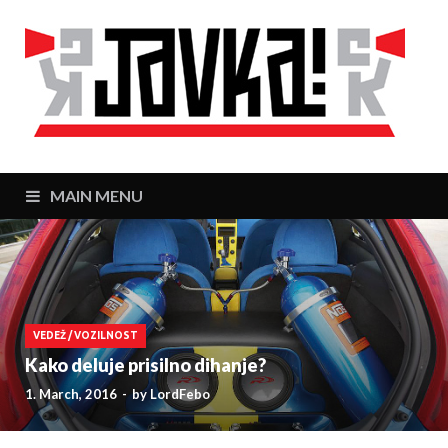
J
Zaj
MAIN MENU
VEDEŽ
/
VOZILNOST
Kako deluje prisilno dihanje?
1. March, 2016
-
by
LordFebo