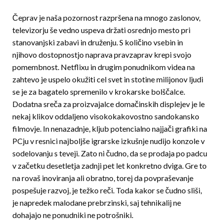
Čeprav je naša pozornost razpršena na mnogo zaslonov,
televizorju še vedno uspeva dr­ža­ti osrednjo mesto pri
stanovanjski zabavi in druže­nju. S količino vsebin in
njihovo dostopnostjo naprava pravzaprav krepi svojo
pomembnost. Netflixu in drugim ponudnikom videa na
zahtevo je uspelo okužiti cel svet in stotine milijonov ljudi
se je za bagatelo spremenilo v krokarske bolš­čal­ce.
Dodatna sreča za proizvajalce domačinskih displejev je le
nekaj klikov oddaljeno visokokakovostno sandokansko
filmovje. In nenazadnje, kljub potencialno najjači grafiki na
PCju v resnici najboljše igrarske izkušnje nudijo konzole v
sodelovanju s teveji. Zato ni čudno, da se prodaja po padcu
v začetku desetletja zadnji pet let konkretno dviga. Gre to
na rovaš inoviranja ali obratno, torej da povpraševanje
pospešuje razvoj, je težko reči. Toda kakor se čudno sliši,
je napredek malodane prebrzinski, saj tehnikalij ne
dohajajo ne ponudniki ne potrošniki.