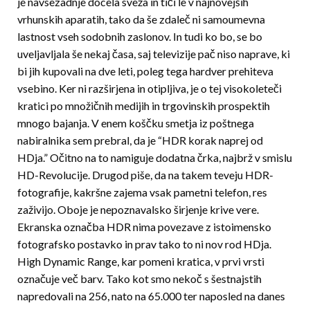
je navsezadnje docela sveža in tiči le v najnovejših
vrhunskih aparatih, tako da še zdaleč ni samoumevna
lastnost vseh sodobnih zaslonov. In tudi ko bo, se bo
uveljavljala še nekaj časa, saj televizije pač niso naprave, ki
bi jih kupovali na dve leti, poleg tega hardver prehiteva
vsebino. Ker ni razširjena in otipljiva, je o tej visokoleteči
kratici po množičnih medijih in trgovinskih prospektih
mnogo bajanja. V enem koščku smetja iz poštnega
nabiralnika sem prebral, da je “HDR korak naprej od
HDja.” Očitno na to namiguje dodatna črka, najbrž v smislu
HD-Revolucije. Drugod piše, da na takem teveju HDR-
fotografije, kakršne zajema vsak pametni telefon, res
zaživijo. Oboje je nepoznavalsko širjenje krive vere.
Ekranska označba HDR nima povezave z istoimensko
fotografsko postavko in prav tako to ni nov rod HDja.
High Dynamic Range, kar pomeni kratica, v prvi vrsti
označuje več barv. Tako kot smo nekoč s šestnajstih
napredovali na 256, nato na 65.000 ter naposled na danes