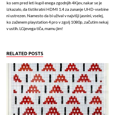
ko sem pred leti kupil enega zgodnjih 4Kjev, nakar se je
izkazalo, da tistikratni HDMI 1.4 za zunanje UHD-vsebine
ni ustrezen. Namesto da bi užival v najvišji jasnini, vselej,
ko zaženem playstation 4 pro v zgolj 1080p, začutim nekaj
v ustih. LGjevega tiča, mamu jim!
RELATED POSTS