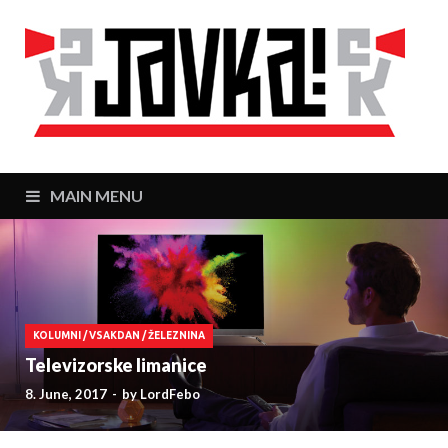
J
Zaj
MAIN MENU
KOLUMNI
/
VSAKDAN
/
ŽELEZNINA
Televizorske limanice
8. June, 2017
-
by
LordFebo