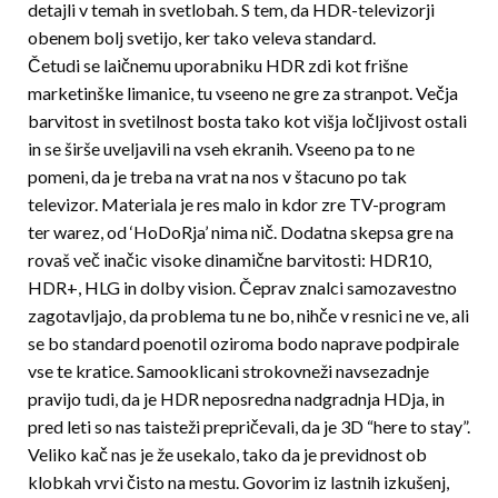
detajli v temah in svetlobah. S tem, da HDR-televizorji
obenem bolj svetijo, ker tako veleva standard.
Četudi se laičnemu uporabniku HDR zdi kot frišne
marketinške limanice, tu vseeno ne gre za stranpot. Večja
barvitost in svetilnost bosta tako kot višja ločljivost ostali
in se širše uveljavili na vseh ekranih. Vseeno pa to ne
pomeni, da je treba na vrat na nos v štacuno po tak
televizor. Materiala je res malo in kdor zre TV-program
ter warez, od ‘HoDoRja’ nima nič. Dodatna skepsa gre na
rovaš več inačic visoke dinamične barvitosti: HDR10,
HDR+, HLG in dolby vision. Čeprav znalci samozavestno
zagotav­ljajo, da problema tu ne bo, nihče v resnici ne ve, ali
se bo standard poenotil oziroma bodo naprave podpirale
vse te kratice. Samooklicani strokovneži navsezadnje
pravijo tudi, da je HDR neposredna nadgradnja HDja, in
pred leti so nas taisteži prepričevali, da je 3D “here to stay”.
Veliko kač nas je že usekalo, tako da je previdnost ob
klobkah vrvi čisto na mestu. Govorim iz lastnih izkušenj,