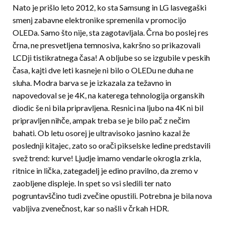
Nato je prišlo leto 2012, ko sta Samsung in LG lasvegaški
smenj zabavne elektronike spremenila v promocijo
OLEDa. Samo što nije, sta zagotavljala. Črna bo poslej res
črna, ne presvetljena temnosiva, kakršno so prikazovali
LCDji tistikratnega časa! A obljube so se izgubile v peskih
časa, kajti dve leti kasneje ni bilo o OLEDu ne duha ne
sluha. Modra barva se je izkazala za težavno in
napovedoval se je 4K, na katerega tehnologija organskih
diodic še ni bila pripravljena. Resnici na ljubo na 4K ni bil
pripravljen nihče, ampak treba se je bilo pač z nečim
bahati. Ob letu osorej je ultravisoko jasnino kazal že
poslednji kitajec, zato so orači pikselske ledine predstavili
svež trend: kurve! Ljudje imamo vendarle okrogla zrkla,
ritnice in lička, zategadelj je edino pravilno, da zremo v
zaobljene displeje. In spet so vsi sledili ter nato
pogruntavščino tudi zvečine opustili. Potrebna je bila nova
vabljiva zvenečnost, kar so našli v črkah HDR.