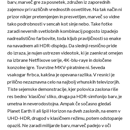
barv, marveč gre za posnetek, združen iz zaporednih
zajemov pri različnih vrednostih osvetlitve. Na tak način ni
prizor nikjer pretemjenjen in presvetljen, marveč so vidne
tako podrobnosti v sencah kot sinje nebo. Take fotke
zaradi nevernih svetlobnih kombinacij pogosto izpadejo
nadrealistično farbovite, toda kljub pravljičnosti so enake
na navadnem ali HDR-displeju. Da slednji resnično pride
do izraza, je nujen ustrezen videotok, ki je zaenkrat omejen
na izbrane Netflixove serije, 4K-blu-raye in določene
konzolne igre. Tovrstne MKV-piratnine ni. Seveda
vsakogar firbca, kakšna je opevana razlika. V resnici je
prilično nezaznavna celo na najbolj vr­hunskih televizorjih.
Tiste sejemske demonstracije, kjer polovica zaslona riše
res bedno ‘klasično’ sliko, druga pa HDR-simfonijo barv, je
umetna in neverodostojna. Ampak če sočasno gledaš
Planet Earth II ali špil Hori­zon na dveh zaslonih, na enem v
UHD-HDR, drugod v klasičnem režimu, potem odstopanje
opaziš. Ne zaradi milijarde barv, marveč padejo v oči