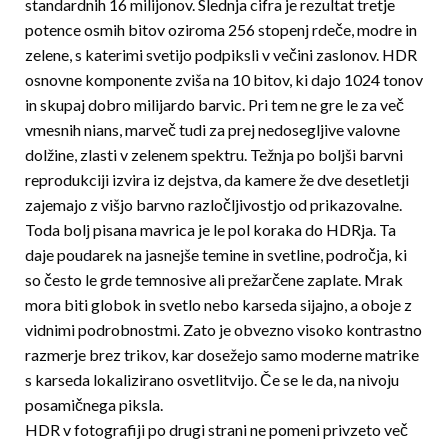
standardnih 16 milijonov. Slednja cifra je rezultat tretje
potence osmih bitov oziroma 256 stopenj rdeče, modre in
zelene, s katerimi svetijo podpiksli v večini zaslonov. HDR
osnovne komponente zviša na 10 bitov, ki dajo 1024 tonov
in sku­paj dobro milijardo barvic. Pri tem ne gre le za več
vmesnih nians, marveč tudi za prej nedosegljive valovne
dolžine, zlasti v zelenem spektru. Težnja po boljši barvni
reprodukciji izvira iz dejstva, da kamere že dve desetletji
zajemajo z višjo barvno razloč­ljivostjo od prikazovalne.
Toda bolj pisana mavrica je le pol koraka do HDRja. Ta
daje poudarek na jasnejše temine in svetline, področja, ki
so često le grde temnosive ali prežarčene zaplate. Mrak
mora biti globok in svetlo nebo karseda sijajno, a oboje z
vidnimi podrobnostmi. Zato je obvezno visoko kontrastno
razmerje brez trikov, kar dosežejo samo moderne matrike
s karseda lokalizirano osvetlitvijo. Če se le da, na nivoju
posamičnega piksla.
HDR v fotografiji po drugi strani ne pomeni privzeto več