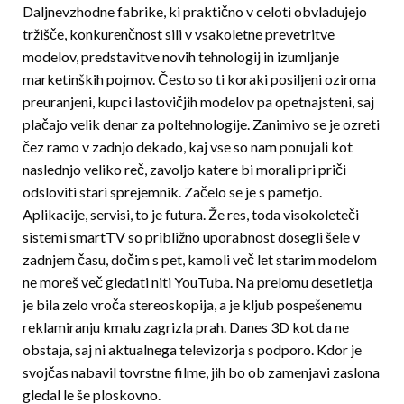
Daljnevzhodne fabrike, ki praktično v celoti obvladujejo
tržišče, konkurenčnost sili v vsakoletne prevetritve
modelov, predstavitve novih tehnologij in izumljanje
marketinških pojmov. Često so ti koraki posiljeni oziroma
preuranjeni, kupci lastovičjih modelov pa opetnajsteni, saj
plačajo velik denar za poltehnologije. Zanimivo se je ozreti
čez ramo v zadnjo dekado, kaj vse so nam ponujali kot
naslednjo veliko reč, zavoljo katere bi morali pri priči
odsloviti stari sprejemnik. Začelo se je s pametjo.
Aplikacije, servisi, to je futura. Že res, toda visokoleteči
sistemi smartTV so približno uporabnost dosegli šele v
zadnjem času, dočim s pet, kamoli več let sta­rim modelom
ne moreš več gledati niti You­Tuba. Na prelomu desetletja
je bila zelo vroča stereoskopija, a je kljub pospešenemu
reklamiranju kmalu zagrizla prah. Danes 3D kot da ne
obstaja, saj ni aktualnega televizorja s podporo. Kdor je
svojčas nabavil tovrstne filme, jih bo ob zamenjavi zaslona
gledal le še ploskovno.