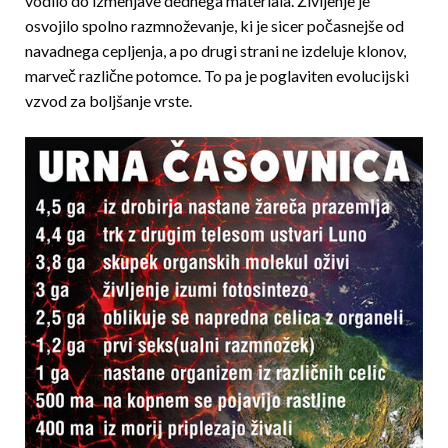
vodilo do izmenjave dednega materiala. Življenje je
osvojilo spolno razmnoževanje, ki je sicer počasnejše od
navadnega cepljenja, a po drugi strani ne izdeluje klonov,
marveč različne potomce. To pa je poglaviten evolucijski
vzvod za bolj­šanje vrste.