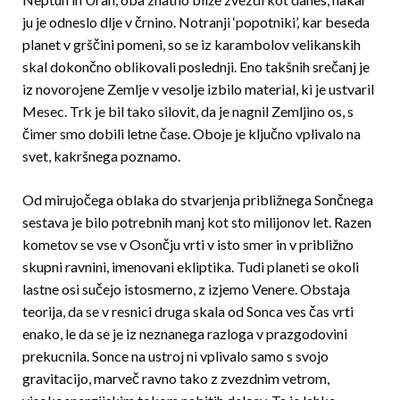
ju je odneslo dlje v črnino. Notranji ‘popotniki’, kar beseda
planet v grščini pomeni, so se iz karambolov velikanskih
skal dokončno oblikovali poslednji. Eno takšnih srečanj je
iz novorojene Zemlje v vesolje izbilo material, ki je ustvaril
Mesec. Trk je bil tako silovit, da je nagnil Zemljino os, s
čimer smo dobili letne čase. Oboje je ključno vplivalo na
svet, kakršnega poznamo.
Od mirujočega oblaka do stvarjenja približnega Sončnega
sestava je bilo potrebnih manj kot sto milijonov let. Razen
kometov se vse v Osončju vrti v isto smer in v približno
skupni ravnini, imenovani ekliptika. Tudi planeti se okoli
lastne osi sučejo istosmerno, z izjemo Venere. Obstaja
teorija, da se v resnici druga skala od Sonca ves čas vrti
enako, le da se je iz neznanega razloga v prazgodovini
prekucnila. Sonce na ustroj ni vplivalo samo s svojo
gravitacijo, marveč ravno tako z zvezdnim vetrom,