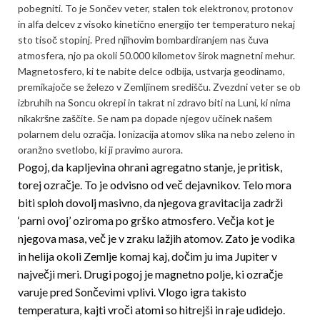
pobegniti. To je Sončev veter, stalen tok elektronov, protonov
in alfa delcev z visoko kinetično energijo ter temperaturo nekaj
sto tisoč stopinj. Pred njihovim bombardiranjem nas čuva
atmosfera, njo pa okoli 50.000 kilometov širok magnetni mehur.
Magnetosfero, ki te nabite delce odbija, ustvarja geodinamo,
premikajoče se železo v Zemljinem središču. Zvezdni veter se ob
izbruhih na Soncu okrepi in takrat ni zdravo biti na Luni, ki nima
nikakršne zaščite. Se nam pa dopade njegov učinek našem
polarnem delu ozračja. Ionizacija atomov slika na nebo zeleno in
oranžno svetlobo, ki ji pravimo aurora.
Pogoj, da kapljevina ohrani agregatno stanje, je pritisk,
torej ozračje. To je odvisno od več dejavnikov. Telo mora
biti sploh dovolj masivno, da njegova gravitacija zadrži
‘parni ovoj’ oziroma po grško atmosfero. Večja kot je
njegova masa, več je v zraku lažjih atomov. Zato je vodika
in helija okoli Zemlje komaj kaj, dočim ju ima Jupiter v
največji meri. Drugi pogoj je magnetno polje, ki ozračje
varuje pred Sončevimi vplivi. Vlogo igra takisto
temperatura, kajti vroči atomi so hitrejši in raje udidejo.