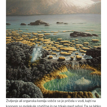
Življenje ali organska kemija vobče se je pričela v vodi, kajti na
kopnem so molekule statične in ne trkajo med seboj. Da se lahko