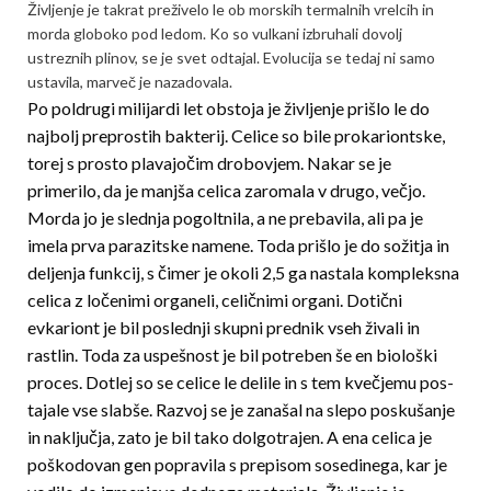
Življenje je takrat preživelo le ob morskih termalnih vrelcih in
morda globoko pod ledom. Ko so vulkani izbruhali dovolj
ustreznih plinov, se je svet odtajal. Evolucija se tedaj ni samo
ustavila, marveč je nazadovala.
Po poldrugi milijardi let obstoja je življenje prišlo le do
najbolj preprostih bakterij. Celice so bile prokariontske,
torej s prosto plavajočim drobovjem. Nakar se je
primerilo, da je manjša celica zaromala v drugo, večjo.
Morda jo je slednja pogoltnila, a ne prebavila, ali pa je
imela prva parazitske namene. Toda prišlo je do sožitja in
deljenja funkcij, s čimer je okoli 2,5 ga nastala kompleksna
celica z ločenimi organeli, celičnimi organi. Dotični
evkariont je bil poslednji skupni prednik vseh živali in
rastlin. Toda za uspešnost je bil potreben še en biološki
proces. Dotlej so se celice le delile in s tem kvečjemu pos­
tajale vse slabše. Razvoj se je zanašal na slepo pos­ku­šanje
in naključja, zato je bil tako dolgotrajen. A ena celica je
poškodovan gen popravila s prepisom sosedinega, kar je