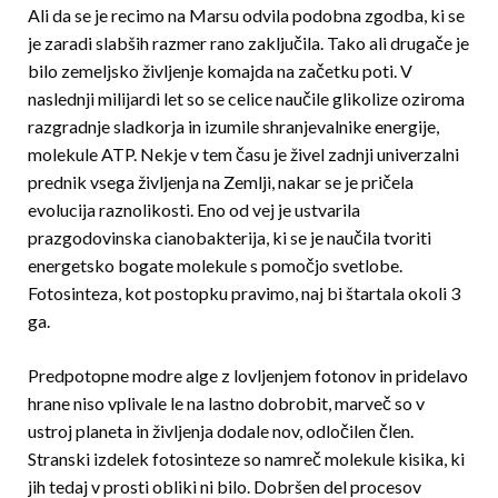
Ali da se je recimo na Marsu odvila podobna zgodba, ki se
je zaradi slabših razmer rano zaklju­čila. Tako ali drugače je
bilo zemeljsko življenje komajda na začetku poti. V
naslednji milijardi let so se celice naučile glikolize oziroma
razgradnje sladkorja in izumile shranjevalnike energije,
molekule ATP. Nekje v tem času je živel zadnji univerzalni
prednik vsega življenja na Zemlji, nakar se je pričela
evolucija raznolikosti. Eno od vej je ustvarila
prazgodovinska cianobakterija, ki se je naučila tvoriti
energetsko bogate molekule s pomočjo svetlobe.
Fotosinteza, kot postopku pravimo, naj bi štartala okoli 3
ga.
Predpotopne modre alge z lovljenjem fotonov in pridelavo
hrane niso vplivale le na lastno dobrobit, marveč so v
ustroj pla­neta in življenja dodale nov, odločilen člen.
Stranski izdelek fotosinteze so namreč molekule kisika, ki
jih tedaj v prosti obliki ni bilo. Dobršen del procesov