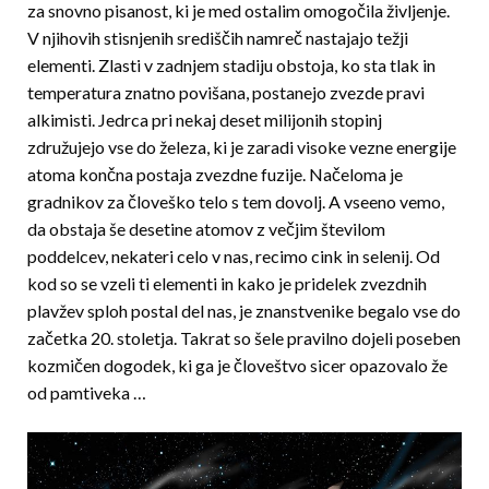
za snovno pisanost, ki je med ostalim omogočila življenje.
V njihovih stisnjenih središčih namreč nastajajo težji
elementi. Zlasti v zadnjem stadiju obstoja, ko sta tlak in
temperatura znatno povišana, postanejo zvezde pravi
alkimisti. Jedrca pri nekaj deset milijonih stopinj
združujejo vse do železa, ki je zaradi visoke vezne energije
atoma končna postaja zvezdne fuzije. Načeloma je
gradnikov za človeško telo s tem dovolj. A vseeno vemo,
da obstaja še desetine atomov z večjim številom
poddelcev, nekateri celo v nas, recimo cink in selenij. Od
kod so se vzeli ti elementi in kako je pridelek zvezdnih
plavžev sploh postal del nas, je znanstvenike begalo vse do
začetka 20. stoletja. Takrat so šele pravilno dojeli poseben
kozmičen dogodek, ki ga je človeštvo sicer opazovalo že
od pamtiveka …