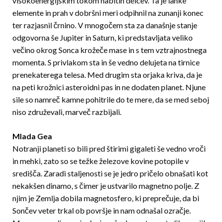
visokoenergijskim tokom nabitih delcev. Ta je lahke
elemente in prah v dobršni meri odpihnil na zunanji konec
ter razjasnil črnino. V mnogočem sta za današnje stanje
odgovorna še Jupiter in Saturn, ki pred­stavljata veliko
večino okrog Sonca krožeče mase in s tem vztrajnostnega
momenta. S privlakom sta in še vedno delujeta na tirnice
prenekaterega telesa. Med drugim sta orjaka kriva, da je
na peti krožnici asteroidni pas in ne dodaten planet. Njune
sile so namreč kamne pohitrile do te mere, da se med seboj
niso združevali, marveč razbijali.
Mlada Gea
Notranji planeti so bili pred štirimi gigaleti še vedno vroči
in mehki, zato so se težke železove kovine potopile v
središča. Zaradi staljenosti se je jedro pri­če­lo obnašati kot
nekakšen dinamo, s čimer je ustvarilo magnetno polje. Z
njim je Zemlja dobila magnetosfero, ki preprečuje, da bi
Sončev veter trkal ob površje in nam odnašal ozračje.