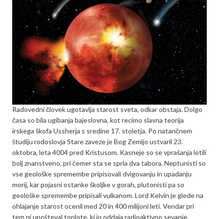
Radovedni človek ugotavlja starost sveta, odkar obstaja. Dolgo
časa so bila ugibanja bajeslovna, kot recimo slavna teorija
irskega škofa Ussherja s sredine 17. stoletja. Po natančnem
študiju rodoslovja Stare zaveze je Bog Zemljo ustvaril 23.
oktobra, leta 4004 pred Kristusom. Kasneje so se vprašanja lotili
bolj znanstveno, pri čemer sta se sprla dva tabora. Neptunisti so
vse geološke spremembe pripisovali dvigovanju in upadanju
morij, kar pojasni ostanke školjke v gorah, plutonisti pa so
geološke spremembe pripisali vulkanom. Lord Kelvin je glede na
ohlajanje starost ocenil med 20 in 400 milijoni leti. Vendar pri
tem ni upošteval toplote, ki jo oddaja radioaktivno sevanje.