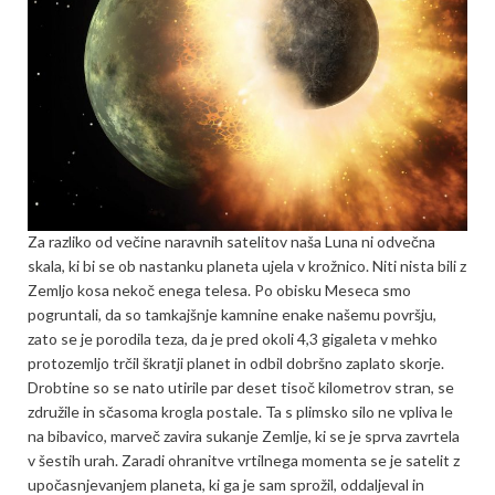
Za razliko od večine naravnih satelitov naša Luna ni odvečna
skala, ki bi se ob nastanku planeta ujela v krožnico. Niti nista bili z
Zemljo kosa nekoč enega telesa. Po obisku Meseca smo
pogruntali, da so tamkajšnje kamnine enake našemu površju,
zato se je porodila teza, da je pred okoli 4,3 gigaleta v mehko
protozemljo trčil škratji planet in odbil dobršno zaplato skorje.
Drobtine so se nato utirile par deset tisoč kilometrov stran, se
združile in sčasoma krog­la postale. Ta s plimsko silo ne vpliva le
na bibavico, marveč zavira sukanje Zemlje, ki se je sprva zavrtela
v šestih urah. Zaradi ohranitve vrtilnega momenta se je satelit z
upočasnjevanjem planeta, ki ga je sam sprožil, oddaljeval in