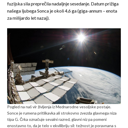
fuzijska sila preprečila nadaljnje sesedanje. Datum prižiga
našega ljubega Sonca je okoli 4,6 ga (giga-annum – enota
za milijardo let nazaj).
Pogled na naš vir življenja iz Mednarodne vesoljske postaje.
Sonce je rumena pritlikavka ali strokovno zvezda glavnega niza
tipa G. Črka označuje sevalni razred, glavni niz pa pomeni
enostavno to, da je telo v ekvilib­­riju sil: težnost je poravnana s