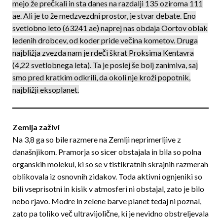
me­jo že prečkali in sta danes na razdalji 135 oziroma 111
ae. Ali je to že medzvezdni prostor, je stvar debate. Eno
svetlobno leto (63241 ae) naprej nas obdaja Oortov oblak
ledenih drobcev, od koder pride večina kometov. Druga
najbližja zvezda nam je rdeči škrat Proksima Kentavra
(4,22 svetlobnega leta). Ta je poslej še bolj zanimiva, saj
smo pred kratkim odkrili, da okoli nje kroži popotnik,
najbližji eksoplanet.
Zemlja zaživi
Na 3,8 ga so bile razmere na Zemlji neprimerljive z
današnjikom. Pramorja so sicer obstajala in bila so polna
organskih molekul, ki so se v tistikratnih sk­rajnih razmerah
oblikovala iz osnovnih zidakov. Toda aktivni ognjeniki so
bili vseprisotni in kisik v atmosferi ni obstajal, zato je bilo
nebo rjavo. Modre in zelene barve planet tedaj ni poznal,
zato pa toliko več ultravijolične, ki je nevidno obstreljevala