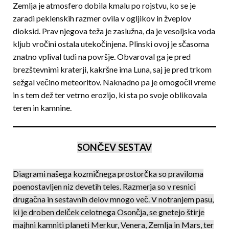
Zemlja je atmosfero dobila kmalu po rojstvu, ko se je
zaradi peklenskih razmer ovila v ogljikov in žveplov
dioksid. Prav njegova teža je zaslužna, da je vesoljska voda
kljub vročini ostala utekočinjena. Plinski ovoj je sčasoma
znatno vplival tudi na površje. Obvaroval ga je pred
brezštevnimi kraterji, kakršne ima Luna, saj je pred trkom
sežgal ve­čino meteoritov. Naknadno pa je omogočil vreme
in s tem dež ter vetrno erozijo, ki sta po svoje oblikovala
teren in kamnine.
SONČEV SESTAV
Diagrami našega kozmičnega prostorčka so praviloma
poenostavljen niz devetih teles. Razmerja so v resnici
drugačna in sestavnih delov mnogo več. V notranjem pasu,
ki je droben delček celotnega Oson­č­­ja, se gnetejo štirje
majhni kamniti planeti Merkur, Venera, Zemlja in Mars, ter