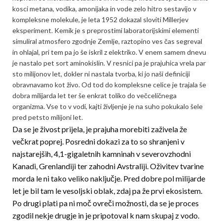
kosci metana, vodika, amonijaka in vode zelo hitro sestavijo v
kompleksne molekule, je leta 1952 dokazal sloviti Millerjev
eksperiment. Kemik je s preprostimi laboratorijskimi elementi
simuliral atmosfero zgodnje Zemlje, raztopino ves čas segreval
in ohlajal, pri tem pa jo še iskril z elektriko. V enem samem dnevu
je nastalo pet sort aminokislin. V resnici pa je prajuhica vrela par
sto milijonov let, dokler ni nastala tvorba, ki jo naši definiciji
obravnavamo kot živo. Od tod do kompleksne celice je trajala še
dobra milijarda let ter še enkrat toliko do večceličnega
organizma. Vse to v vodi, kajti življenje je na suho pokukalo šele
pred petsto milijoni let.
Da se je živost prijela, je prajuha morebiti zaživela že
večkrat poprej. Posredni dokazi za to so shranjeni v
najstarejših, 4,1-gigaletnih kamninah v severo­vzhodni
Kanadi, Grenlandiji ter zahodni Avstraliji. Oživitev tvarine
morda le ni tako veliko naključje. Pred dobre pol milijarde
let je bil tam le vesoljski oblak, zdaj pa že prvi ekosistem.
Po drugi plati pa ni moč ovreči možnosti, da se je proces
zgodil nekje drugje in je pripotoval k nam skupaj z vodo.