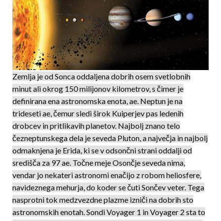
Zemlja je od Sonca oddaljena dobrih osem svetlobnih
minut ali okrog 150 milijonov kilometrov, s či­mer je
definirana ena astronomska enota, ae. Neptun je na
trideseti ae, čemur sledi širok Kuiperjev pas ledenih
drobcev in pritlikavih planetov. Najbolj znano telo
čezneptunskega dela je seveda Pluton, a največja in najbolj
odmaknjena je Erida, ki se v odsončni strani oddalji od
središča za 97 ae. Točne meje Osončje seveda nima,
vendar jo nekateri astronomi enačijo z robom heliosfere,
navideznega mehurja, do koder se čuti Sončev veter. Tega
nasprotni tok medzvezdne plazme izniči na dobrih sto
astronomskih enotah. Sondi Voyager 1 in Voyager 2 sta to