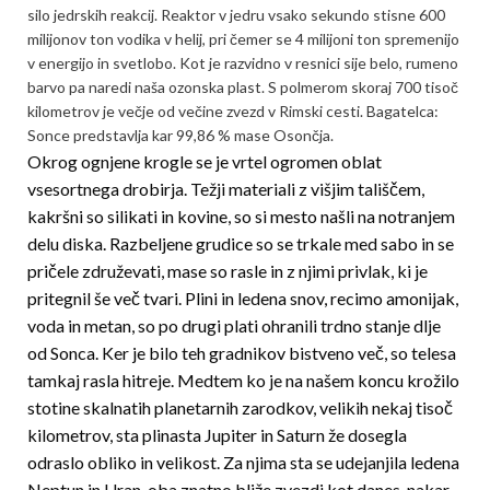
silo jedrskih reakcij. Reaktor v jedru vsako sekundo stisne 600
milijonov ton vodika v helij, pri čemer se 4 milijoni ton spremenijo
v energijo in svetlobo. Kot je razvidno v resnici sije belo, rumeno
barvo pa naredi naša ozonska plast. S polmerom skoraj 700 tisoč
kilometrov je večje od večine zvezd v Rimski cesti. Bagatelca:
Sonce predstavlja kar 99,86 % mase Osončja.
Okrog ognjene krogle se je vrtel ogromen oblat
vsesortnega drobirja. Težji materiali z višjim tališčem,
kakršni so silikati in kovine, so si mesto našli na not­­ranjem
delu diska. Razbeljene grudice so se trkale med sabo in se
pričele združevati, mase so rasle in z njimi privlak, ki je
pritegnil še več tvari. Plini in ledena snov, recimo amonijak,
voda in metan, so po drugi plati ohranili trdno stanje dlje
od Sonca. Ker je bilo teh gradnikov bistveno več, so telesa
tamkaj rasla hitreje. Medtem ko je na našem koncu krožilo
stotine skalnatih planetarnih zarodkov, velikih nekaj tisoč
kilometrov, sta plinasta Jupiter in Saturn že dosegla
odraslo obliko in velikost. Za njima sta se udejanjila ledena
Neptun in Uran, oba znatno bli­že zvezdi kot danes, nakar