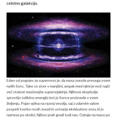
celotno galaksijo.
Eden od pogojev za supernovo je, da masa zvezde presega osem
naših Sonc. Take so sicer v manjšini, ampak med njimi je moč najti
več stokrat masivnejše superorjakinje. Njihove eksplozije
sprostijo tolikšno energijo kot jo Sonce proizvede v vsem
življenju. Pojav vpliva na razvoj vesolja, saj z udarnim valom
pospeši tvorbo novih zvezd in ustvarja ekskluziv­no snov, ki jo
raznese po okolici. Njihov prah gradi tudi nas. Oziraje na maso po