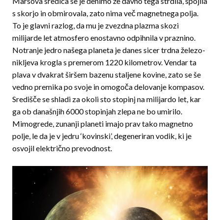
Marsova sredica se je denimo že davno tega strdila, spojila
s skorjo in obmirovala, zato nima več magnetnega polja.
To je glavni razlog, da mu je zvezdna plazma skozi
milijarde let atmosfero enostavno odpihnila v praznino.
Notranje jedro našega planeta je danes sicer trdna železo-
nikljeva krogla s premerom 1220 kilometrov. Vendar ta
plava v dvakrat širšem bazenu staljene kovine, zato se še
vedno premika po svoje in omogoča delovanje kompasov.
Središče se shladi za okoli sto stopinj na milijardo let, kar
ga ob današnjih 6000 stopinjah zlepa ne bo umirilo.
Mimogrede, zunanji planeti imajo prav tako magnetno
polje, le da je v jedru ‘kovinski’, degeneriran vodik, ki je
osvojil električno prevodnost.