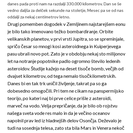
danes pada proti nam na razdalji 330.000 kilometrov. Dan se še
vedno daljša za delček sekunde na stoletje, Mesec pa se od nas
oddalji za nekaj centimetrov letno.
Drugi pomemben dogodek v Zemljinem najstarejšem eonu
je bilo tako imenovano težko bombardiranje. Orbite
velikanskih planetov, v prvi vrsti Jupitra, so se spreminjale,
spričo česar so mnogi kosi asteroidnega in Kuiperjevega
pasu ubrali novo pot. Zato je v obdobju nekaj sto milijonov
let na notranje popotnike padlo ogromno število ledenih
asteroidov. Študije kažejo na deset tisoče bomb, večjih od
dvajset kilometrov, od tega nemalo tisočkilometrs­kih.
Danes bi en tak trk uničil življenje, takrat pa so ga
dobesedno omogočili. Pri tem ne cikam na panspermijsko
teorijo, po kateri naj bi prve celice prišle z asteroidi,
marveč na vodo. Velja prepričanje, da je bilo ob rojstvu
našega sveta vode res malo in da je večino oceanov
napolnil prav led iz hladnejših delov Osončja. Deževalo je
tudi na sosednja telesa, zato sta bila Mars in Venera nekoč