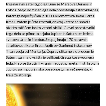
trije naravni sateliti, poleg Lune še Marsova Deimos in
Fobos. Mejo do zunanjega dela predstavlja asteroidni pas,
katerega največji član je 1000-kilometrska skala Ceres.
Kmalu zatem je črta zmrzali, onkraj katere so snovi z
nizkim tališčem lahko v trdni obliki. Glavni predstavniki
tega dela so plinasta orjaka Jupiter in Saturn ter ledena
svetova Uran in Neptun. Skupaj imajo 170 naravnih
satelitov, od katerih sta Jupitrov Ganimed in Saturnov
Titan večja od Merkurja. Če­prav slikamo z obročem le
Saturn, ga imajo vsi štirje velikani. Gre za kose vodnega
ledu, ki so se tja utirili v rani mladosti planeta. Tisti krog na
Jupitru pa ni površinska posebnost, marveč nevihta, ki
traja že stoletja.