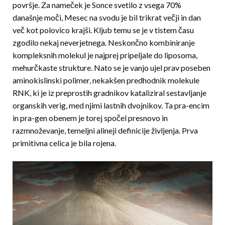
površje. Za nameček je Sonce svetilo z vsega 70%
današnje moči, Mesec na svodu je bil trikrat večji in dan
več kot polovico krajši. Kljub temu se je v tis­tem času
zgodilo nekaj neverjetnega. Neskončno kombiniranje
kompleksnih molekul je najprej pripeljale do liposoma,
mehurčkaste strukture. Nato se je vanjo ujel prav poseben
aminokislinski polimer, nekakšen predhodnik molekule
RNK, ki je iz preprostih gradnikov kataliziral sestavljanje
organskih verig, med njimi lastnih dvojnikov. Ta pra-encim
in pra-gen obenem je torej spočel presnovo in
razmnoževanje, temeljni alineji definicije življenja. Prva
primitivna celica je bila rojena.