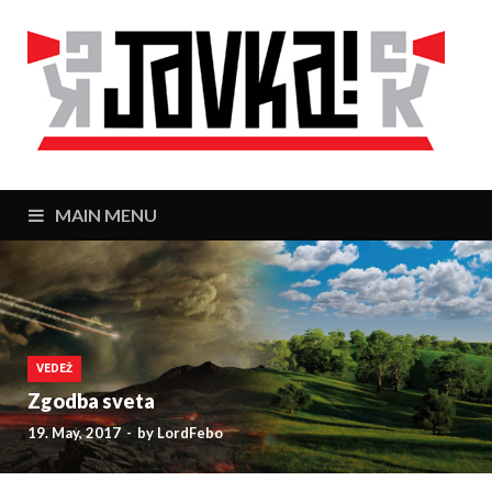
J
Zaj
MAIN MENU
VEDEŽ
Zgodba sveta
19. May, 2017
-
by
LordFebo