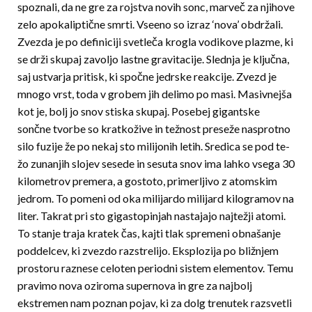
spoznali, da ne gre za rojstva novih sonc, marveč za njihove
zelo apokaliptične smrti. Vseeno so izraz ‘nova’ obdržali.
Zvezda je po definiciji svetleča krogla vodikove plazme, ki
se drži skupaj zavoljo lastne gravitacije. Slednja je ključna,
saj ustvarja pritisk, ki spočne jedrske reakcije. Zvezd je
mnogo vrst, toda v grobem jih delimo po masi. Masivnejša
kot je, bolj jo snov stiska skupaj. Posebej gigantske
sončne tvorbe so kratko­žive in težnost preseže nasprotno
silo fuzije že po nekaj sto milijonih letih. Sredica se pod te­
žo zunanjih slojev sesede in sesuta snov ima lahko vsega 30
kilometrov premera, a gostoto, primerljivo z atomskim
jedrom. To pomeni od oka milijardo milijard kilogramov na
liter. Takrat pri sto gigastopinjah nastajajo najtežji atomi.
To stanje traja kratek čas, kajti tlak spremeni obna­ša­nje
poddelcev, ki zvezdo razstrelijo. Eksplozija po bližnjem
prostoru raznese celoten periodni sistem elementov. Temu
pravimo nova oziroma supernova in gre za najbolj
ekstremen nam poznan pojav, ki za dolg trenutek razsvetli