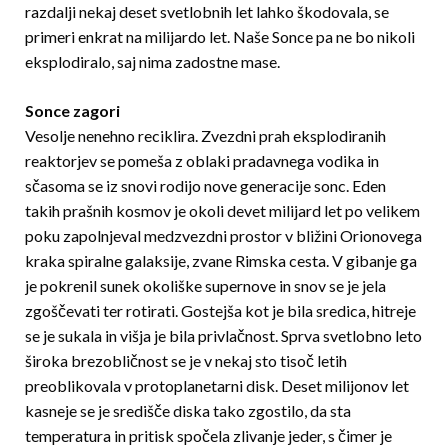
razdalji nekaj deset svetlobnih let lahko škodovala, se
primeri enkrat na milijardo let. Naše Sonce pa ne bo nikoli
eksplodiralo, saj nima zadostne mase.
Sonce zagori
Vesolje nenehno reciklira. Zvezdni prah eksplodiranih
reaktorjev se pomeša z oblaki pradavnega vodika in
sčasoma se iz snovi rodijo nove generacije sonc. Eden
takih prašnih kosmov je okoli devet milijard let po velikem
poku zapolnjeval medzvezdni prostor v bližini Orionovega
kraka spiralne galaksije, zvane Rimska cesta. V gibanje ga
je pokrenil sunek okoliške supernove in snov se je jela
zgoščevati ter rotirati. Gostejša kot je bila sredica, hitreje
se je sukala in višja je bila privlačnost. Sprva svetlobno leto
široka brezobličnost se je v nekaj sto tisoč letih
preoblikovala v protoplanetarni disk. Deset milijonov let
kasneje se je središče diska tako zgostilo, da sta
temperatura in pritisk spočela zlivanje jeder, s čimer je