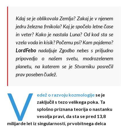
Kdaj se je oblikovala Zemlja? Zakaj je v njenem
jedru železna frnikola? Kaj je spočelo letne čase
in veter? Kako je nastala Luna? Od kod sta se
vzela voda in kisik? Počemu psi? Kam pojdemo?
LordFebo
nadaljuje Zgodbo nebes s priljudno
pripovedjo o našem svetu, modrozelenem
planetu, na katerem se je Stvarniku posrečil
prav poseben čudež.
V
edež o razvoju kozmologije
se je
zaključil s tezo velikega poka. Ta
splošno priznana teorija o nastanku
vesolja pravi, da sta se pred 13,8
milijarde let iz singularnosti, prvobitnega delca