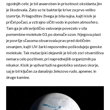
zgodnjih celic je bil anaeroben in prisotnost oksidanta jim
je škodovala. Zato so te bakterije krive za prvo veliko
izumrtje. Prilagoditev živega je bila nujna, kajti kisik je
pričel počasi, a vztrajno sičiti vodo in potem atmosfero.
Tam ga je ultravijolično valovanje povezalo v sila
pomembne molekule 03, po domače ozon. Njegova plast
je površje sčasoma obvarovala prav pred dotičnim
sevanjem, kajti UV-žarki neposredno poš­ko­du­jejo genske
molekule. Tak mutacijski dejavnik je bil ob zori stvarništva
nemara celo pozitiven, pri naprednejših organizmih pa
nikakor. Kisik je vplival tudi na geološko sestavo skorje,
saj je bil ključen za današnjo železovo rudo, apnenec in
druge kamine.