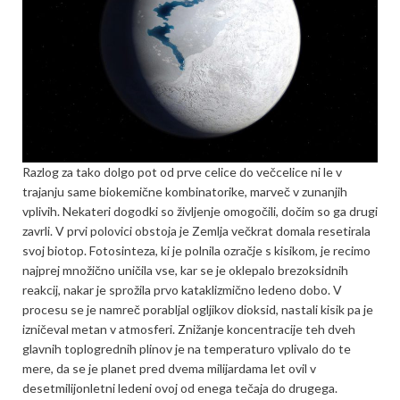
Razlog za tako dolgo pot od prve celice do večcelice ni le v
trajanju same biokemične kombinatorike, marveč v zunanjih
vplivih. Nekateri dogodki so življenje omogočili, dočim so ga drugi
zavrli. V prvi polovici obstoja je Zemlja večkrat domala resetirala
svoj biotop. Fotosinteza, ki je polnila ozračje s kisikom, je recimo
najprej množično uničila vse, kar se je oklepalo brezoksidnih
reakcij, nakar je sprožila prvo kataklizmično ledeno dobo. V
procesu se je namreč porabljal ogljikov dioksid, nastali kisik pa je
izničeval metan v atmosferi. Znižanje koncentracije teh dveh
glavnih toplogrednih plinov je na temperaturo vplivalo do te
mere, da se je planet pred dvema milijardama let ovil v
desetmilijonletni ledeni ovoj od enega tečaja do drugega.