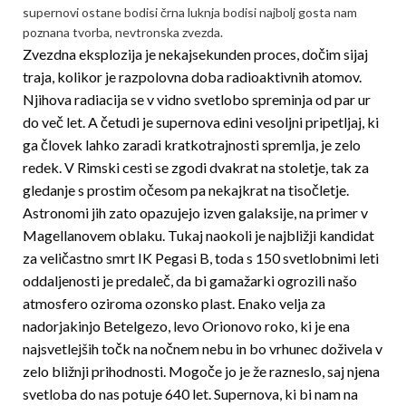
supernovi ostane bodisi črna luknja bodisi najbolj gosta nam
poznana tvorba, nevtronska zvezda.
Zvezdna eksplozija je nekajsekunden proces, dočim sijaj
traja, kolikor je razpolovna doba radioaktivnih atomov.
Njihova radiacija se v vidno svetlobo spreminja od par ur
do več let. A četudi je supernova edini vesoljni pripetljaj, ki
ga človek lahko zaradi kratkotrajnosti spremlja, je zelo
redek. V Rimski cesti se zgodi dvakrat na stoletje, tak za
gledanje s prostim očesom pa nekajkrat na tisočletje.
Astronomi jih zato opazujejo izven galaksije, na primer v
Magellanovem oblaku. Tukaj naokoli je najbližji kandidat
za veličastno smrt IK Pegasi B, toda s 150 svetlobnimi leti
oddaljenosti je predaleč, da bi gamažarki ogrozili našo
atmosfero oziroma ozonsko plast. Enako velja za
nadorjakinjo Betelgezo, levo Orionovo roko, ki je ena
najsvetlejših točk na noč­nem nebu in bo vrhunec doživela v
zelo bližnji prihodnosti. Mogoče jo je že razneslo, saj njena
svetloba do nas potuje 640 let. Supernova, ki bi nam na