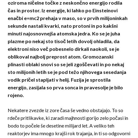
oziroma ničelne točke z neskončno energijo rodila
čas in prostor. Iz energije, ki lahko po Einsteinovi
enačbi e=mc2 prehaja v maso, so v prvih milijoninkah
se­kunde nastali kvarki, nato protoni in po kakšni
minuti najosnovnejša atomska jedra. Ko se je juha
plazme po nekaj sto tisoč letih dovolj ohladila, da
elektroni niso več pobesnelo dirkali naokoli, se je
oblikoval najbolj preprost atom. Gromozanski
plinasti oblaki snovi so se jeli zgoš­če­vati in po nekaj
sto milijonih letih se je pod te­žo njihovega sesedanja
vodik pričel stapljati v helij. Fuzija je sprostila
energijo, zasijala so prva sonca in pravesolje je bilo
rojeno.
Nekatere zvezde iz zore časa še vedno obstajajo. To so
rde­če pritlikavke, ki zaradi majhnosti gorijo zelo počasi in
bodo to počele še desetine milijard let. A veliko teh
reaktorjev ima mnogo krajši rok trajanja, in ti so odgovorni