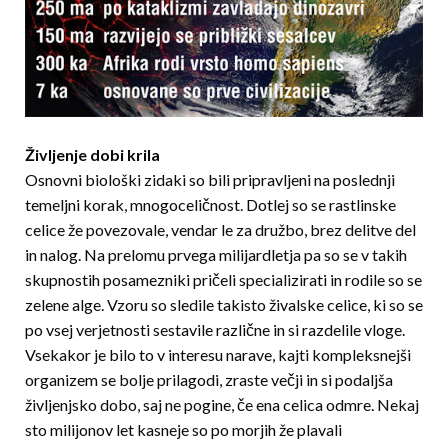
Življenje dobi krila
Osnovni biološki zidaki so bili pripravljeni na poslednji
temeljni korak, mnogoceličnost. Dotlej so se rastlinske
celice že povezovale, vendar le za družbo, brez delitve del
in nalog. Na prelomu prvega milijardletja pa so se v takih
skupnostih posamezniki pričeli specializirati in rodile so se
zelene alge. Vzoru so sledile takisto živalske celice, ki so se
po vsej verjetnosti sestavile različne in si razdelile vloge.
Vsekakor je bilo to v interesu narave, kajti kompleksnejši
organizem se bolje prilagodi, zraste večji in si podaljša
življenjsko dobo, saj ne pogine, če ena celica odmre. Nekaj
sto milijonov let kasneje so po morjih že plavali