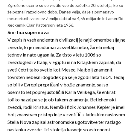
Zgrešene ocene so se vrstile vse do začetka 20. stoletja, ko so
že poznali razpolovno dobo. Danes velja, da je s primerjavo
meteoritnih vzorcev Zemljo datiral na 4,55 milijarde let ameriški
geokemik Clair Patterson leta 1956.
Smrtna supernova
V zapisih vseh ancientnih civilizacij je najti omembe sijajne
zvezde, ki je nenadoma razsvetlila nebo, žarela nekaj
tednov in nato ugasnila. Za tisto v letu 1006 so
zvezdogledi v Italiji, v Egiptu in na Kitajskem zapisali, da
sveti četrt tako svetlo kot Mesec. Najbolj znamenit
tovrsten nebesni dogodek pa se je zgodil leta 1604. Tedaj
so bili v Evropi prepričani v božje znamenje, saj so
osemsto let poprej ustoličili Karla Velikega, še enkrat
toliko nazaj pa se je ob takem znamenju, Betlehemski
zvezdi, rodil Kristus. Nemški fizik Johannes Kepler je imel
bolj znanstven pristop in je v zvežčič z latinskim naslovom
Stella Nova zapisal astronomske ugotovitve ter razlago
nastanka zvezde. Tri stoletja kasneje so astronomi