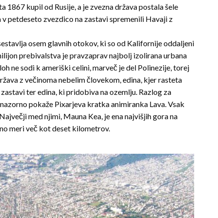
a 1867 kupil od Rusije, a je zvezna država postala še­le
ja v petdeseto zvezdico na zastavi spremenili Havaji z
es­tavlja osem glavnih otokov, ki so od Kalifornije oddaljeni
ijon prebivalstva je pravzaprav najbolj izolirana urbana
 ne sodi k ameriški celini, marveč je del Polinezije, torej
rža­va z večinoma nebelim človekom, edina, kjer rasteta
zastavi ter edina, ki pridobiva na ozemlju. Razlog za
olj nazorno pokaže Pixarjeva kratka animiranka Lava. Vsak
Največji med njimi, Mauna Kea, je ena najviš­jih gora na
no meri več kot deset kilometrov.