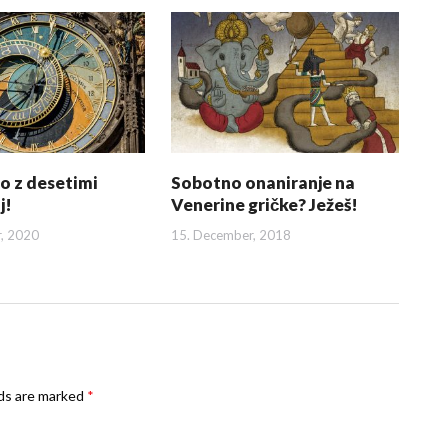
to z desetimi
Sobotno onaniranje na
j!
Venerine gričke? Ježeš!
, 2020
15. December, 2018
lds are marked
*