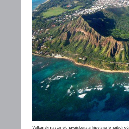
Vulkanski nastanek havajskega arhipelaga je najbolj očit