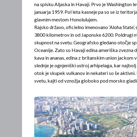
na spisku Aljaska in Havaji. Prvo je Washington let
januarja 1959. Pol leta kasneje pa so se iz teritor
glavn­im mestom Honolulujem.
Rajsko državo, oficielno imenovano ‘Aloha State’, s
3800 kilometrov in od Japonske 6200. Poldrugi mil
skupnost na svetu. Geografsko gledano otočje sploh
Oceanije. Zato so Havaji edina ameriška zvezna d
kava in ananas, edina z britanskim union jackom v 
slednje je ognjeniški ustroj arhipelaga, kar najb
otok je skupek vulkanov in nekateri so še aktivni. 
svetu, kajti od vznožja globoko pod morsko gladi