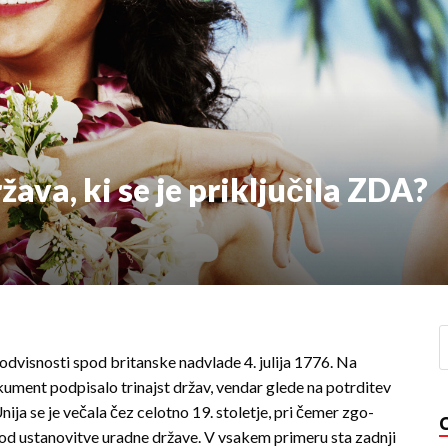
ava, ki se je pri­klju­čila ZDA?
eodvisnosti spod britanske nadvlade 4. julija 1776. Na
kument podpisalo trinajst držav, vendar glede na potrditev
ija se je večala čez celotno 19. stoletje, pri čemer zgo­
’ od ustanovitve uradne države. V vsakem primeru sta zadnji