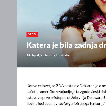
VEDEŽ
Katera je bila zadnja drž
14. April, 2016
-
by
LordFebo
Kot ve cel svet, so ZDA nastale z Deklaracijo o n
začetku ameriške revolucije je ta zgodovinski do
ustave za prvo pristopno deželo velja Delaware. Un
dovina loči ustanovitev ‘organiziranega teritorija