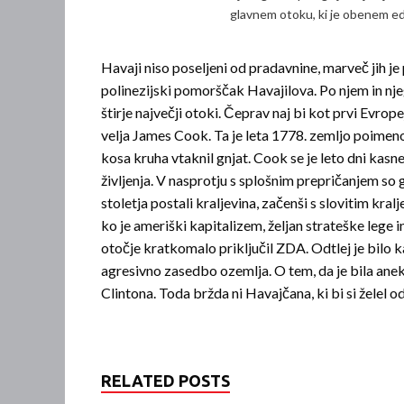
glavnem otoku, ki je ob­enem ed
Havaji niso poseljeni od pradavnine, marveč jih j
polinezijski pomorščak Havajilova. Po njem in nj
štirje največji otoki. Čeprav naj bi kot prvi Evropejc
velja James Cook. Ta je leta 1778. zemljo poimen
kosa kruha vtaknil gnjat. Cook se je leto dni kasnej
življenja. V nasprotju s splošnim prepričanjem so g
stoletja postali kraljevina, začenši s slovitim kr
ko je ameriški kapitalizem, željan strateške lege i
otočje kratkomalo priključil ZDA. Od­tlej je bilo 
agresivno zasedbo ozemlja. O tem, da je bila anek
Clintona. Toda bržda ni Havajčana, ki bi si želel o
RELATED POSTS