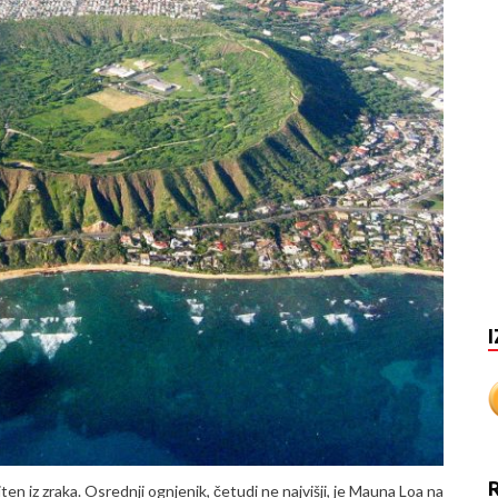
I
en iz zraka. Osrednji ognjenik, četudi ne najvišji, je Mauna Loa na