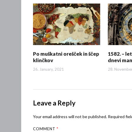
Po muškatni orešček in ščep
1582. – le
klinčkov
dnevi man
26. January, 2021
28. November
Leave a Reply
Your email address will not be published.
Required fie
COMMENT
*