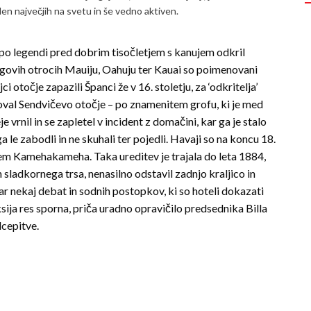
en največjih na svetu in še vedno aktiven.
e po legendi pred dobrim tisočletjem s kanujem odkril
egovih otrocih Mauiju, Oahuju ter Kauai so poimenovani
i otoč­je zapazili Španci že v 16. stoletju, za ‘odkritelja’
oval Sendvičevo otočje – po znamenitem grofu, ki je med
e vrnil in se zapletel v incident z domačini, kar ga je stalo
a le zabodli in ne skuhali ter pojedli. Havaji so na koncu 18.
aljem Kamehakameha. Taka ureditev je trajala do leta 1884,
n sladkornega trsa, nenasilno odstavil zadnjo kraljico in
kar nekaj debat in sodnih postopkov, ki so hoteli dokazati
sija res sporna, priča uradno opravičilo predsednika Billa
dcepitve.