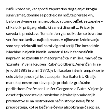
Miš ukrade sir, kar sproži zaporedno dogajanje: krogla
sune vzmet, domine se podrejo na nož, ta prereže vrv,
balon se dvigne in nagne polico, avtomobilček se zapelje v
stikalo, ki prižge grelnik, ki zaneti dinamit … Prizor je
seveda iz predstave Toma in Jerryja, od koder so tovrstne
verižne nastavitve najbolj znane. V njihovem izdelovanju
smo se preizkusili tudi sami v igerni seriji The Incredible
Machine in njenih klonih. Vendar si takih fantastičnih
naprav niso izmislili animatorji mačka in miška, marveč za
‘izumitelja’ velja Reuben ‘Rube’ Goldberg. Američan, ki se
je rodil 1883 in umrl 1970, je bil izšolan inženir, ampak se je
celo življenje udinjal kot časopisni karikaturist. Risal je
marsikaj, nesmrtno slavo pa je pridobil z grafičnim
podlistkom Professor Lucifer Gorgonzola Butts. V njem je
desetlet­ja predstavljal sosledne inštalacije vsakdanjih
predmetov, ki na bistroumen način storijo nekaj čisto
preprostega, kot je loščenje čevlja ali pobranje časopisa.