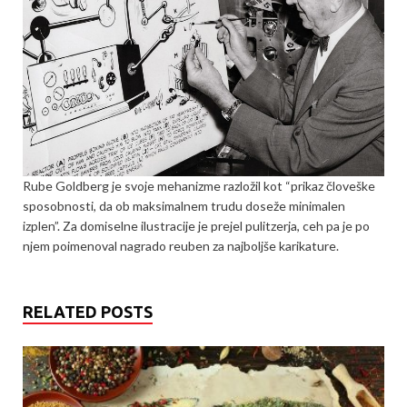
Rube Goldberg je svoje mehanizme razložil kot “pri­k­az človeške
sposobnosti, da ob maksimalnem trudu doseže minimalen
izplen”. Za domiselne ilustracije je prejel pulitzerja, ceh pa je po
njem poimenoval nagrado reuben za najboljše karikature.
RELATED POSTS