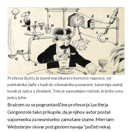
Profesor Butts je izumil marsikatero koristno napra­vo, od
pobiralnika žajfe v kadi do ožemalnika pomaranč, katerega zadnji
korak je opica s činelami. Tole je samodejen robček, ki briše usta
jedcu juhe.
Bralcem so se pogruntavščine profesorja Luciferja
Gorgonzole tako prikupile, da je njihov avtor postal
sopomenka za nesmiselno zamotane izume. Merriam-
Websterjev slovar pod geslom navaja “početi nekaj