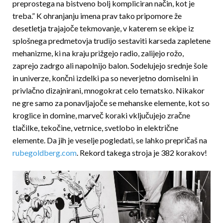
preprostega na bistveno bolj kompliciran način, kot je
treba.” K ohranjanju imena prav tako pripomore že
desetletja trajajoče tekmovanje, v katerem se ekipe iz
splošnega predmetovja trudijo ses­ta­viti karseda zapletene
mehanizme, ki na kraju priž­gejo radio, zalijejo rožo,
zaprejo zadrgo ali napolnijo balon. Sodelujejo srednje šole
in univerze, končni izdelki pa so neverjetno domiselni in
privlačno dizajnirani, mnogokrat celo tematsko. Nikakor
ne gre samo za ponavljajoče se me­hanske elemente, kot so
kroglice in domine, marveč koraki vključujejo zračne
tlačilke, tekočine, vetrnice, svetlobo in električne
elemente. Da jih je veselje pogledati, se lahko prepričaš na
rubegoldberg.com
. Rekord takega stroja je 382 korakov!