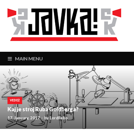
J
Zaj
MAIN MENU
VEDEŽ
Kaj je stroj Ruba Goldberga?
17. January, 2017
-
by
LordFebo