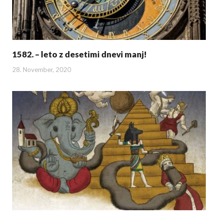
1582. – leto z desetimi dnevi manj!
28. November, 2020