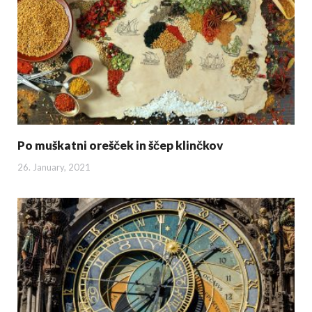
Po muškatni orešček in ščep klinčkov
26. January, 2021