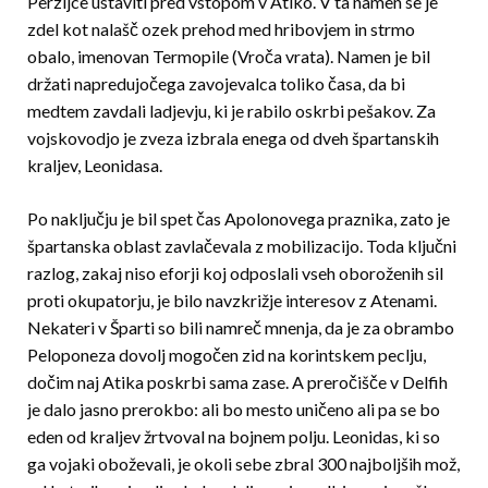
Perzijce ustaviti pred vstopom v Atiko. V ta namen se je
zdel kot nalašč ozek prehod med hribovjem in strmo
obalo, imenovan Termopile (Vroča vrata). Namen je bil
držati napredujočega zavojevalca toliko časa, da bi
medtem zavdali ladjevju, ki je rabilo oskrbi pešakov. Za
vojskovodjo je zveza izbrala enega od dveh špartanskih
kraljev, Leonidasa.
Po naključju je bil spet čas Apolonovega praznika, zato je
špartanska oblast zavlačevala z mobilizacijo. Toda ključni
razlog, zakaj niso eforji koj odposlali vseh oboroženih sil
proti okupatorju, je bilo navzkrižje interesov z Atenami.
Nekateri v Šparti so bili namreč mnenja, da je za obrambo
Peloponeza dovolj mogočen zid na korintskem peclju,
dočim naj Atika poskrbi sama zase. A preročišče v Delfih
je dalo jasno prerokbo: ali bo mesto uničeno ali pa se bo
eden od kraljev žrtvoval na bojnem polju. Leonidas, ki so
ga vojaki oboževali, je okoli sebe zbral 300 najboljših mož,