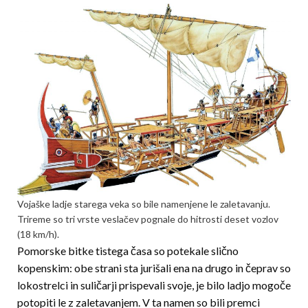
Vojaške ladje starega veka so bile namenjene le zaletavanju.
Trireme so tri vrste veslačev pognale do hitrosti deset vozlov
(18 km/h).
Pomorske bitke tistega časa so potekale slično
kopenskim: obe strani sta jurišali ena na drugo in čeprav so
lokostrelci in suličarji prispevali svoje, je bilo ladjo mogoče
potopiti le z zaletavanjem. V ta namen so bili premci