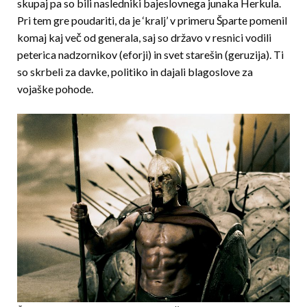
skupaj pa so bili nasledniki bajeslovnega junaka Herkula.
Pri tem gre poudariti, da je ‘kralj’ v primeru Šparte pomenil
komaj kaj več od generala, saj so državo v resnici vodili
peterica nadzornikov (eforji) in svet starešin (geruzija). Ti
so skrbeli za davke, politiko in dajali blagoslove za
vojaške pohode.