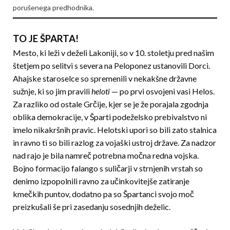
porušenega predhodnika.
TO JE ŠPARTA!
Mesto, ki leži v deželi Lakoniji, so v 10. stoletju pred našim
štetjem po selitvi s severa na Peloponez ustanovili Dorci.
Ahajske staroselce so spremenili v nekakšne državne
sužnje, ki so jim pravili
heloti
— po prvi osvojeni vasi Helos.
Za razliko od ostale Grčije, kjer se je že porajala zgodnja
oblika demokracije, v Šparti podeželsko prebivalstvo ni
imelo nikakršnih pravic. Helotski upori so bili zato stalnica
in ravno ti so bili razlog za vojaški ustroj države. Za nadzor
nad rajo je bila namreč potrebna močna redna vojska.
Bojno formacijo falango s suličarji v strnjenih vrstah so
denimo izpopolnili ravno za učinkovitejše zatiranje
kmečkih puntov, dodatno pa so Špartanci svojo moč
preizkušali še pri zasedanju sosednjih deželic.