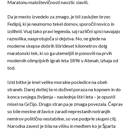
Maratonu maloštevičnosti navzlic slavili.
Da je mesto izvedelo za zmago, je bil zaslužen brzec
Fedipij, ki je neumorno tekel domov, sporočil novico in
izdihnil. Vsaj tako pravi legenda, saj različni spisi navajajo
raznolika, nasprotujoča si dejstva. No, ne glede na
moderne skepse dobrih štirideset kilometrov dolg
maratonski tek, ki so ga utemeljili in ponovili na prvih
modernih olimpijskih igrah leta 1896 v Atenah, izhaja od
tod.
Izid bitke je imel velike moralne posledice na obeh
straneh. Darej dotlej še ni doživel poraza na kopnem in do
konca svojega življenja – naslednja štiri leta – je opustil
misel na Grčijo. Drugo stran pa je zmaga povezala. Čeprav
so bile mestne državice zaradi neprestanih notranjih
nemirov politično nestabilne, so vse podprle skupni cilj.
Narodna zavest je bila na višku in medtem ko je Šparta