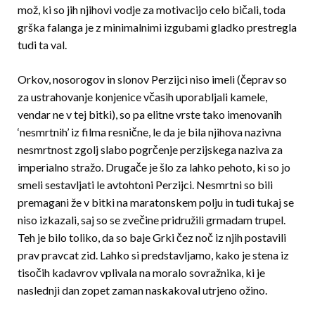
mož, ki so jih njihovi vodje za motivacijo celo bičali, toda
grška falanga je z minimalnimi izgubami gladko prestregla
tudi ta val.
Orkov, nosorogov in slonov Perzijci niso imeli (čeprav so
za ustrahovanje konjenice včasih uporabljali kamele,
vendar ne v tej bitki), so pa elitne vrste tako imenovanih
‘nesmrtnih’ iz filma resnične, le da je bila njihova nazivna
nesmrtnost zgolj slabo pogrčenje perzijskega naziva za
imperialno stražo. Drugače je šlo za lahko pehoto, ki so jo
smeli sestavljati le avtohtoni Perzijci. Nesmrtni so bili
premagani že v bitki na maratonskem polju in tudi tukaj se
niso izkazali, saj so se zvečine pridružili grmadam trupel.
Teh je bilo toliko, da so baje Grki čez noč iz njih postavili
prav pravcat zid. Lahko si predstavljamo, kako je stena iz
tisočih kadavrov vplivala na moralo sovražnika, ki je
naslednji dan zopet zaman naskakoval utrjeno ožino.