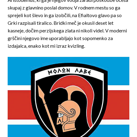
skupaj z glavnino poslal domov. V rodnem mestu so ga
sprejeli kot šlevo in ga izobčili, na Efialtovo glavo pa so
Grki razpisali tiralico. Bridki meč je okusil deset let
kasneje, dočim perzijskega zlata ni nikoli videl. V moderni
grščini njegovo ime uporabljajo kot sopomenko za
izdajalca, enako kot mi izraz kvizling.