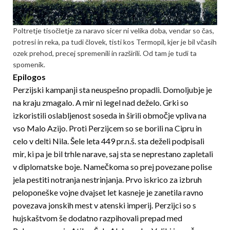
Poltretje tisočletje za naravo sicer ni velika doba, vendar so čas,
potresi in reka, pa tudi človek, tisti kos Termopil, kjer je bil včasih
ozek prehod, precej spremenili in razširili. Od tam je tudi ta
spomenik.
Epilogos
Perzijski kampanji sta neuspešno propadli. Domoljubje je
na kraju zmagalo. A mir ni legel nad deželo. Grki so
izkoristili oslabljenost soseda in širili območje vpliva na
vso Malo Azijo. Proti Perzijcem so se borili na Cipru in
celo v delti Nila. Šele leta 449 pr.n.š. sta deželi podpisali
mir, ki pa je bil trhle narave, saj sta se neprestano zapletali
v diplomatske boje. Namečkoma so prej povezane polise
jela pestiti notranja nestrinjanja. Prvo iskrico za izbruh
peloponeške vojne dvajset let kasneje je zanetila ravno
povezava jonskih mest v atenski imperij. Perzijci so s
hujskaštvom še dodatno razpihovali prepad med