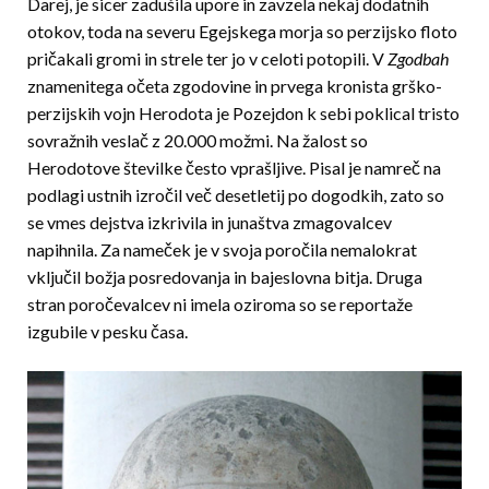
Darej, je sicer zadušila upore in zavzela nekaj dodatnih
otokov, toda na severu Egejskega morja so perzijsko floto
pričakali gromi in strele ter jo v celoti potopili. V
Zgodbah
znamenitega očeta zgodovine in prvega kronista grško-
perzijskih vojn Herodota je Pozejdon k sebi poklical tristo
sovražnih veslač z 20.000 možmi. Na žalost so
Herodotove številke često vprašljive. Pisal je namreč na
podlagi ustnih izročil več desetletij po dogodkih, zato so
se vmes dejstva izkrivila in junaštva zmagovalcev
napihnila. Za nameček je v svoja poročila nemalokrat
vključil božja posredovanja in bajeslovna bitja. Druga
stran poročevalcev ni imela oziroma so se reportaže
izgubile v pesku časa.