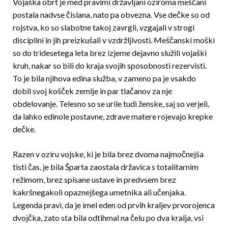
Vojaška obrt je med pravimi državljani oziroma meščani
postala nadvse čislana, nato pa obvezna. Vse dečke so od
rojstva, ko so slabotne takoj zavrgli, vzgajali v strogi
disciplini in jih preizkušali v vzdržljivosti. Meščanski moški
so do tridesetega leta brez izjeme dejavno služili vojaški
kruh, nakar so bili do kraja svojih sposobnosti rezervisti.
To je bila njihova edina služba, v zameno pa je vsakdo
dobil svoj košček zemlje in par tlačanov za nje
obdelovanje. Telesno so se urile tudi ženske, saj so verjeli,
da lahko edinole postavne, zdrave matere rojevajo krepke
dečke.
Razen v oziru vojske, ki je bila brez dvoma najmočnejša
tisti čas, je bila Šparta zaostala državica s totalitarnim
režimom, brez spisane ustave in predvsem brez
kakršnegakoli opaznejšega umetnika ali učenjaka.
Legenda pravi, da je imel eden od prvih kraljev prvorojenca
dvojčka, zato sta bila odtihmal na čelu po dva kralja, vsi