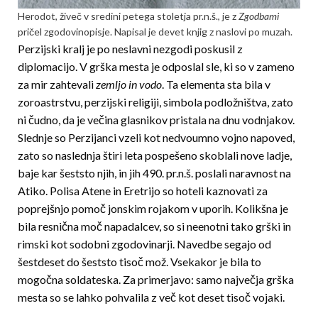
Herodot, živeč v sredini petega stoletja pr.n.š., je z
Zgodbami
pričel zgodovinopisje. Napisal je devet knjig z naslovi po muzah.
Perzijski kralj je po neslavni nezgodi poskusil z
diplomacijo. V grška mesta je odposlal sle, ki so v zameno
za mir zahtevali
zemljo in vodo
. Ta elementa sta bila v
zoroastrstvu, perzijski religiji, simbola podložništva, zato
ni čudno, da je večina glasnikov pristala na dnu vodnjakov.
Slednje so Perzijanci vzeli kot nedvoumno vojno napoved,
zato so naslednja štiri leta pospešeno skoblali nove ladje,
baje kar šeststo njih, in jih 490. pr.n.š. poslali naravnost na
Atiko. Polisa Atene in Eretrijo so hoteli kaznovati za
poprejšnjo pomoč jonskim rojakom v uporih. Kolikšna je
bila resnična moč napadalcev, so si neenotni tako grški in
rimski kot sodobni zgodovinarji. Navedbe segajo od
šestdeset do šeststo tisoč mož. Vsekakor je bila to
mogočna soldateska. Za primerjavo: samo največja grška
mesta so se lahko pohvalila z več kot deset tisoč vojaki.