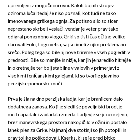
opremljeni z mogočnimi ovni. Kakih bojnih strojev
oziroma lučal tedaj še niso poznali, kot tudi ne tako
imenovanega grškega ognja. Za potisno silo so sicer
neprestano skrbeli veslači, vendar je veter prav tako
odigral pomembno vlogo. Grki so tisti čas očitno veliko
darovali Eolu, bogu vetra, saj so imeli z njim preklemano
srečo. Poleg tega so bile njihove trireme v vseh pogledih v
prednosti. Bile so manjše in nižje, kar jih je naredilo hitrejše
in okretnejše ter bolj stabilne v valovih v primerjavi z
visokimi feničanskimi galejami, ki so tvorile glavnino
perzijske pomorske moči.
Prva je šla na dno perzijska ladja, kar je branilcem dalo
dodatnega zanosa. Ko ji je sledil še poveljniški brod, je
med napadalci zavladala zmeda. Ladjevje se je neurejeno,
brez manevrskega prostora nakopičilo v ožini in postalo
lahek plen za Grke. Najmanj dve stotinji so jih potopili in
prav toliko poškodovali. Kserks, ki se je pred bitko