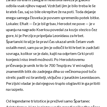
odbila vsak njihov napad. Vzdržati jim je bilo treba le še
kratek čas, saj so bile okrepitve že na poti. Toda dejanje
enega samega človeka je povsem spremenilo potek bitke.
Lokalec Efialt — če je bil grbav, Herodot ne pove — je v
upanju na nagrado Kserksu povedal za kozjo stezico čez
gore, ki je Perzijce pripeljala Leonidasu za hrbet.
Špartanski kralj je še pravi čas ukazal umik četam vseh
ostalih mest, sam pa se jim je odločil kriti hrbet in zadržati
sovraga, kolikor se je dalo, kajti na odprtem Grki proti
konjenici niso imeli možnosti. Po Herodotovemu
pričevanju je umik krilo še 700 Tespijcev. V eni najbolj
znamenitih bitk do zadnjega diha so večinoma pod točo
strelic padli vsi branitelji, vključno z junaškim Leonidasom.
Perzijski vladar je dal njegovo truplo obglaviti in ga pribiti
na razpelo.
Od legendarne tristotice je preživel samo Špartanec
Aristodemus, ki ga je njegov vodja zaradi poškodbe očesa