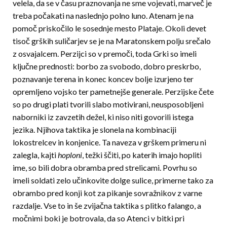
velela, da se v času praznovanja ne sme vojevati, marveč je
treba počakati na naslednjo polno luno. Atenam je na
pomoč priskočilo le sosednje mesto Plataje. Okoli devet
tisoč grških suličarjev se je na Maratonskem polju srečalo
z osvajalcem. Perzijci so v premoči, toda Grki so imeli
ključne prednosti: borbo za svobodo, dobro preskrbo,
poznavanje terena in konec koncev bolje izurjeno ter
opremljeno vojsko ter pametnejše generale. Perzijske čete
so po drugi plati tvorili slabo motivirani, neusposobljeni
naborniki iz zavzetih dežel, ki niso niti govorili istega
jezika. Njihova taktika je slonela na kombinaciji
lokostrelcev in konjenice. Ta naveza v grškem primeru ni
zalegla, kajti
hoploni
, težki ščiti, po katerih imajo hopliti
ime, so bili dobra obramba pred strelicami. Povrhu so
imeli soldati zelo učinkovite dolge sulice, primerne tako za
obrambo pred konji kot za pikanje sovražnikov z varne
razdalje. Vse to in še zvijačna taktika s plitko falango, a
močnimi boki je botrovala, da so Atenci v bitki pri