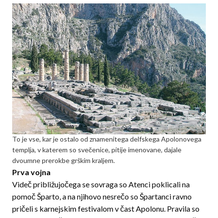
To je vse, kar je ostalo od znamenitega delfskega Apolonovega
templja, v katerem so svečenice, pitije imenovane, dajale
dvoumne prerokbe grškim kraljem.
Prva vojna
Videč približujočega se sovraga so Atenci poklicali na
pomoč Šparto, a na njihovo nesrečo so Špartanci ravno
pričeli s karnejskim festivalom v čast Apolonu. Pravila so