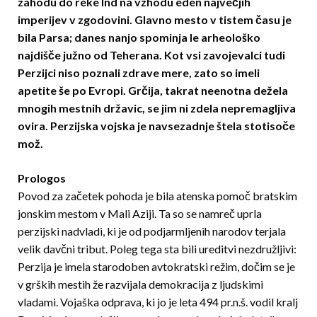
zahodu do reke Ind na vzhodu eden največjih
imperijev v zgodovini. Glavno mesto v tistem času je
bila Parsa; danes nanjo spominja le arheološko
najdišče južno od Teherana. Kot vsi zavojevalci tudi
Perzijci niso poznali zdrave mere, zato so imeli
apetite še po Evropi. Grčija, takrat neenotna dežela
mnogih mestnih državic, se jim ni zdela nepremagljiva
ovira. Perzijska vojska je navsezadnje štela stotisoče
mož.
Prologos
Povod za začetek pohoda je bila atenska pomoč bratskim
jonskim mestom v Mali Aziji. Ta so se namreč uprla
perzijski nadvladi, ki je od podjarmljenih narodov terjala
velik davčni tribut. Poleg tega sta bili ureditvi nezdružljivi:
Perzija je imela starodoben avtokratski režim, dočim se je
v grških mestih že razvijala demokracija z ljudskimi
vladami. Vojaška odprava, ki jo je leta 494 pr.n.š. vodil kralj