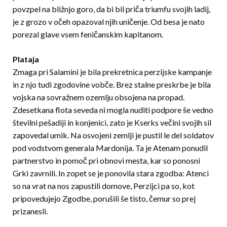
povzpel na bližnjo goro, da bi bil priča triumfu svojih ladij,
je z grozo v očeh opazoval njih uničenje. Od besa je nato
porezal glave vsem feničanskim kapitanom.
Plataja
Zmaga pri Salamini je bila prekretnica perzijske kampanje
in z njo tudi zgodovine vobče. Brez stalne preskrbe je bila
vojska na sovražnem ozemlju obsojena na propad.
Zdesetkana flota seveda ni mogla nuditi podpore še vedno
številni pešadiji in konjenici, zato je Kserks večini svojih sil
zapovedal umik. Na osvojeni zemlji je pustil le del soldatov
pod vodstvom generala Mardonija. Ta je Atenam ponudil
partnerstvo in pomoč pri obnovi mesta, kar so ponosni
Grki zavrnili. In zopet se je ponovila stara zgodba: Atenci
so na vrat na nos zapustili domove, Perzijci pa so, kot
pripovedujejo Zgodbe, porušili še tisto, čemur so prej
prizanesli.