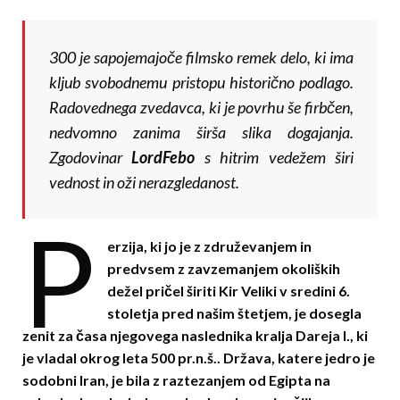
300 je sapojemajoče filmsko remek delo, ki ima
kljub svobodnemu pristopu historično podlago.
Radovednega zvedavca, ki je povrhu še firbčen,
nedvomno zanima širša slika dogajanja.
Zgodovinar
LordFebo
s hitrim vedežem širi
vednost in oži nerazgledanost.
P
erzija, ki jo je z združevanjem in
predvsem z zavzemanjem okoliških
dežel pričel širiti Kir Veliki v sredini 6.
stoletja pred našim štetjem, je dosegla
zenit za časa njegovega naslednika kralja Dareja I., ki
je vladal okrog leta 500 pr.n.š.. Država, katere jedro je
sodobni Iran, je bila z raztezanjem od Egipta na