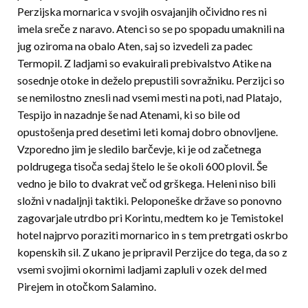
Perzijska mornarica v svojih osvajanjih očividno res ni
imela sreče z naravo. Atenci so se po spopadu umaknili na
jug oziroma na obalo Aten, saj so izvedeli za padec
Termopil. Z ladjami so evakuirali prebivalstvo Atike na
sosednje otoke in deželo prepustili sovražniku. Perzijci so
se nemilostno znesli nad vsemi mesti na poti, nad Platajo,
Tespijo in nazadnje še nad Atenami, ki so bile od
opustošenja pred desetimi leti komaj dobro obnovljene.
Vzporedno jim je sledilo barčevje, ki je od začetnega
poldrugega tisoča sedaj štelo le še okoli 600 plovil. Še
vedno je bilo to dvakrat več od grškega. Heleni niso bili
složni v nadaljnji taktiki. Peloponeške države so ponovno
zagovarjale utrdbo pri Korintu, medtem ko je Temistokel
hotel najprvo poraziti mornarico in s tem pretrgati oskrbo
kopenskih sil. Z ukano je pripravil Perzijce do tega, da so z
vsemi svojimi okornimi ladjami zapluli v ozek del med
Pirejem in otočkom Salamino.