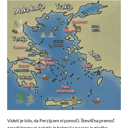
Videti je bilo, da Perzijcem ni pomoči. Številčna premoč
zaradi terena ni zalegla in helenska naveza je gladko