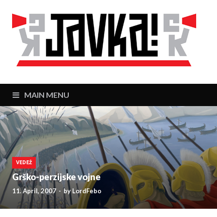
J
Zaj
MAIN MENU
VEDEŽ
Grško-perzijske vojne
11. April, 2007
-
by
LordFebo