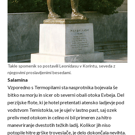
Takle spomenik so postavili Leonidasu v Korintu, seveda z
njegovimi proslavljenimi besedami.
Salamina
Vzporedno s Termopilami sta nasprotnika bojevala še
bitko na morju in sicer ob severni obali otoka Evbeja. Del
perzijske flote, ki je hotel pretentati atensko ladjevje pod
vodstvom Temistokla, se je ujel v lastno past, saj ozek
preliv med otokom in celino ni bil primeren za hitro
manevriranje dvestotih težkih ladij. Kolikor jih niso
potopile hitre grške troveslače, je delo dokončala nevihta.