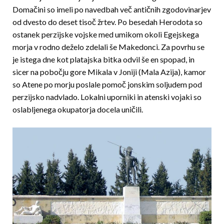
Domačini so imeli po navedbah več antičnih zgodovinarjev
od dvesto do deset tisoč žrtev. Po besedah Herodota so
ostanek perzijske vojske med umikom okoli Egejskega
morja v rodno deželo zdelali še Makedonci. Za povrhu se
je istega dne kot platajska bitka odvil še en spopad, in
sicer na pobočju gore Mikala v Joniji (Mala Azija), kamor
so Atene po morju poslale pomoč jonskim soljudem pod
perzijsko nadvlado. Lokalni uporniki in atenski vojaki so
oslabljenega okupatorja docela uničili.