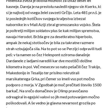
Helenska zveza je dobila možnost za izkaz deset let
kasneje. Dareja je na prestolu nasledil njegov sin Kserks, ki
si je najbolj od vsega želel zavzeti Grčijo. Leta 481 pr.n.š. je
iz poslednjih kotičkov svojega kraljestva izbezal
nabornike in v Mali Aziji zbral gromozansko vojsko. Štela
je poltretji milijon soldatov plus še kak milijon spremstva,
navaja Herodot. Bržda gre za desetkratno hiperbolo,
ampak že nekaj stotisočev je bila za takratne razmere
strah vzbujajoča sila. Na to pot so se Perzijci odpravili tudi
peš: v ta namen so čez Helespont oziroma današnje
Dardanele z ladjami naredili kar dve mostišči dolžine
kilometra in pol. Več mesecev so nato pešačili čez Trakijo,
Makedonijo in Tesalijo ter prisilno rekrutirali
marsikaterega Grka, pri čemer so imeli vso pot močno
podporo z morja. V Zgodbah je moč prečitati število 1500
barkač. Na srečo domačinov je Olimp pravočasno
odreagiral in egejski valovi so jih med potovanjem močno
poškodovali. A še vedno je glavna nevarnost grozila po