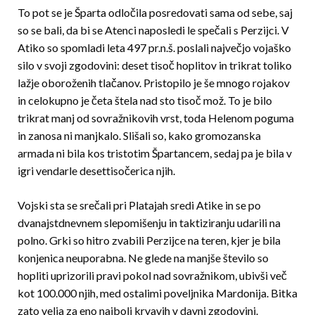
To pot se je Šparta odločila posredovati sama od sebe, saj
so se bali, da bi se Atenci naposledi le spečali s Perzijci. V
Atiko so spomladi leta 497 pr.n.š. poslali največjo vojaško
silo v svoji zgodovini: deset tisoč hoplitov in trikrat toliko
lažje oboroženih tlačanov. Pristopilo je še mnogo rojakov
in celokupno je četa štela nad sto tisoč mož. To je bilo
trikrat manj od sovražnikovih vrst, toda Helenom poguma
in zanosa ni manjkalo. Slišali so, kako gromozanska
armada ni bila kos tristotim Špartancem, sedaj pa je bila v
igri vendarle desettisočerica njih.
Vojski sta se srečali pri Platajah sredi Atike in se po
dvanajstdnevnem slepomišenju in taktiziranju udarili na
polno. Grki so hitro zvabili Perzijce na teren, kjer je bila
konjenica neuporabna. Ne glede na manjše število so
hopliti uprizorili pravi pokol nad sovražnikom, ubivši več
kot 100.000 njih, med ostalimi poveljnika Mardonija. Bitka
zato velja za eno najbolj krvavih v davni zgodovini.