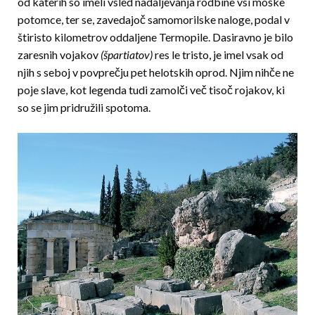
od katerih so imeli vsled nadaljevanja rodbine vsi moške
potomce, ter se, zavedajoč samomorilske naloge, podal v
štiristo kilometrov oddaljene Termopile. Dasiravno je bilo
zaresnih vojakov
(špartiatov)
res le tristo, je imel vsak od
njih s seboj v povprečju pet helotskih oprod. Njim nihče ne
poje slave, kot legenda tudi zamolči več tisoč rojakov, ki
so se jim pridružili spotoma.