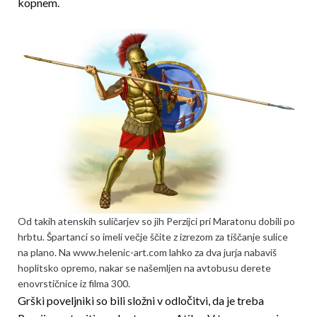
kopnem.
Od takih atenskih suličarjev so jih Perzijci pri Maratonu dobili po
hrbtu. Špartanci so imeli večje ščite z izrezom za tiščanje sulice
na plano. Na www.helenic-art.com lahko za dva jurja nabaviš
hoplitsko opremo, nakar se našemljen na avtobusu derete
enovrstičnice iz filma 300.
Grški poveljniki so bili složni v odločitvi, da je treba