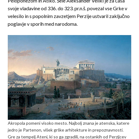
Peloponezom in Atiko. Šele Aleksander Veliki je za časa
svoje vladavine od 336. do 323. pr.n.š. povezal vse Grke v
velesilo in s popolnim zavzetjem Perzije ustvaril zaključno
poglavje v sporih med narodoma.
Akropola pomeni visoko mesto. Najbolj znana je atenska, katere
jedro je Partenon, višek grške arhitekture in prepoznavnosti.
Gre za tempelj Ateni, ki so ga zgradili, na ostankih od Perzijcev