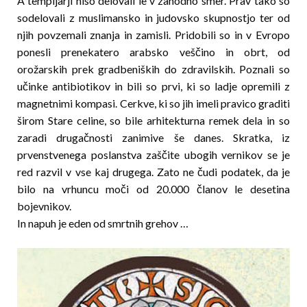
A templjarji niso delovali le v zahodno smer. Prav tako so
sodelovali z muslimansko in judovsko skupnostjo ter od
njih povzemali znanja in zamisli. Pridobili so in v Evropo
ponesli prenekatero arabsko veščino in obrt, od
orožarskih prek gradbeniških do zdravils­kih. Poznali so
učinke antibiotikov in bili so prvi, ki so ladje opremili z
magnetnimi kompasi. Cerk­ve, ki so jih imeli pravico graditi
širom Stare celine, so bile arhitekturna remek dela in so
zaradi drugač­nosti zanimive še danes. Skratka, iz
prvenstvenega poslanstva zaš­čite ubogih vernikov se je
red razvil v vse kaj drugega. Zato ne čudi podatek, da je
bilo na vrhuncu mo­či od 20.000 članov le desetina
bojevnikov.
In napuh je eden od smrtnih grehov …