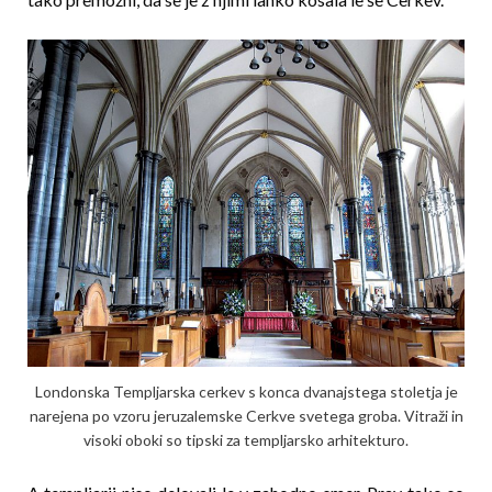
Londonska Templjarska cerkev s konca dvanajs­tega stoletja je
narejena po vzoru jeruzalemske Cerk­ve svetega groba. Vitraži in
visoki oboki so tipski za templjarsko arhitekturo.