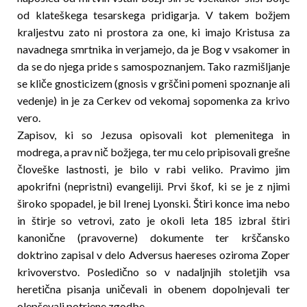
od klateškega tesarskega pridigarja. V takem božjem
kraljestvu zato ni prostora za one, ki imajo Kristusa za
navadnega smrtnika in verjamejo, da je Bog v vsakomer in
da se do njega pride s samospoznanjem. Tako razmišljanje
se kliče gnosticizem (gnosis v grščini pomeni spoznanje ali
vedenje) in je za Cerkev od vekomaj sopomenka za krivo
vero.
Zapisov, ki so Jezusa opisovali kot plemenitega in
modrega, a prav nič božjega, ter mu celo pripisovali grešne
človeške lastnosti, je bilo v rabi veliko. Pravimo jim
apokrifni (nepristni) evangeliji. Prvi škof, ki se je z njimi
široko spopadel, je bil Irenej Lyonski. Štiri konce ima nebo
in štirje so vetrovi, zato je okoli leta 185 izbral štiri
kanonične (pravoverne) dokumente ter krščansko
doktrino zapisal v delo Adversus haereses oziroma Zoper
krivoverstvo. Posledično so v nadaljnjih stoletjih vsa
heretična pisanja uničevali in ob­en­em dopolnjevali ter
olepševali potrjene zgodbe.