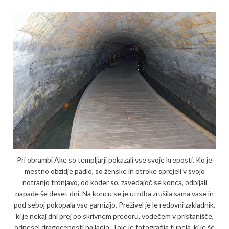
Pri obrambi Ake so templjarji pokazali vse svoje kreposti. Ko je
mestno obzidje padlo, so ženske in otroke sprejeli v svojo
notranjo trdnjavo, od koder so, zavedajoč se konca, odbijali
napade še deset dni. Na koncu se je utrdba zrušila sama vase in
pod seboj pokopala vso garnizijo. Preživel je le redovni zakladnik,
ki je nekaj dni prej po skrivnem predoru, vodečem v pristanišče,
odnesel dragocenosti na ladjo. Tole je fotografija tunela, ki je še