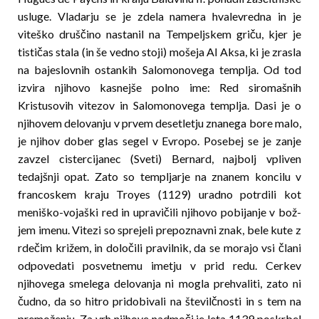
usluge. Vladarju se je zdela namera hvalevredna in je
viteško druščino nastanil na Tempeljskem griču, kjer je
tističas stala (in še vedno stoji) mo­šeja Al Aksa, ki je zrasla
na bajeslovnih ostankih Salomonovega templja. Od tod
izvira njihovo kasnej­še polno ime: Red siromašnih
Kristusovih vitezov in Salomonovega templja. Dasi je o
njihovem delovanju v prvem desetletju znanega bore malo,
je njihov dober glas segel v Evropo. Posebej se je zanje
zavzel cistercijanec (Sveti) Bernard, najbolj vpliven
tedajšnji opat. Zato so templjarje na znanem koncilu v
francoskem kraju Troyes (1129) uradno potrdili kot
meniško-vojaški red in upravičili njihovo pobijanje v bož­
jem imenu. Vitezi so sprejeli prepoznavni znak, bele kute z
rdečim križem, in določili pravilnik, da se morajo vsi člani
odpovedati posvetnemu imetju v prid redu. Cerkev
njihovega smelega delovanja ni mogla pre­hvaliti, zato ni
čudno, da so hitro pridobivali na številčnosti in s tem na
premoženju. Za vrh njihove nadmoči je leta 1139 poskrbel