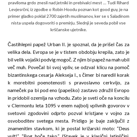
praviloma grdo znesli nad jetniki in prebivalci mest … Tudi Rihard
Levjesrčni, iz zgodbe o Robin Hoodu poznan kot good guy, je na
primer gladko poklal 2700 zajetih muslimanov, ker se s Saladinom
nista uspela dogovoriti o premirju. Slednji je seveda pobil vse
krščanske ujetnike.
Častihlepni papež Urban II. je spoznal, da je prišel čas za
velika dela. Evropa se je v tistem obdobju krepila, zato je
bil velik vojaški podvig mogoč. Z njim bi papež na mah ubil
več muh. Povečal bi svoj vpliv, se odzval klicu na pomoč
bizantinskega cesarja Alekseja I., s či­mer bi naredil korak
k morebitni poenotenosti s pravoslavno cerkvijo, za
nameček pa bi pod eno (papeš­ko) zastavo združil Evropo
in pridobil ozemlja na vz­hodu. Zato je sveti oče na koncilu
v Clermontu leta 1095 v enem najbolj vplivnih govorov v
svetovni zgodovini odprto pozval kristjane v vojno za
osvobodi­tev svetega mesta. Pridigo je baje zaključil z
znamenitim stavkom, ki je postal križarski moto: “Deus
vult!”, “Bog hoče tako.” (Stavek je v klasični latinš­či­ni,