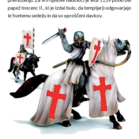
papež Inocenc II., ki je izdal bulo, da templjarji odgovarjajo
le Svetemu sedežu in da so oproščeni davkov.