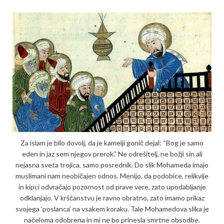
Za islam je bilo dovolj, da je kamelji gonič dejal: “Bog je samo
eden in jaz sem njegov prerok.” Ne odrešitelj, ne božji sin ali
nejasna sveta trojica, samo posrednik. Do slik Mohameda imajo
muslimani nam neobičajen odnos. Menijo, da podobice, relikvije
in kipci odvračajo pozornost od prave vere, zato upodabljanje
odklanjajo. V krščanstvu je ravno obratno, zato imamo prikaz
svojega ‘poslanca’ na vsakem koraku. Tale Mohamedova slika je
načeloma odob­rena in mi ne bo prinesla smrtne obsodbe.