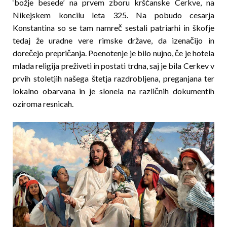
‘božje besede’ na prvem zboru krščanske Cerkve, na
Nikejskem kon­cilu leta 325. Na pobudo cesarja
Konstantina so se tam namreč sestali patriarhi in škofje
tedaj že urad­ne vere rimske države, da izenačijo in
dorečejo pre­pričanja. Poenotenje je bilo nujno, če je hotela
mla­da religija preživeti in postati trdna, saj je bila Cerkev v
prvih stoletjih našega štetja razdrobljena, preganjana ter
lokalno obarvana in je slonela na različnih dokumentih
oziroma resnicah.