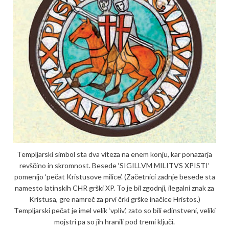
Templjarski simbol sta dva viteza na enem konju, kar ponazarja
rev­š­č­ino in skromnost. Besede ‘SIGILLVM MILITVS XPISTI’
pomenijo ‘pečat Kristusove milice’. (Začetnici zadnje besede sta
namesto latinskih CHR grški XP. To je bil zgodnji, ile­galni znak za
Kristusa, gre nam­reč za prvi črki grške ina­čice Hristos.)
Templjarski pe­čat je imel velik ‘vpliv’, zato so bili edinstveni, veliki
mojstri pa so jih hranili pod tremi ključi.