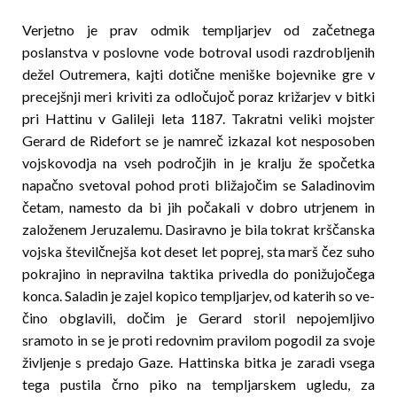
Verjetno je prav odmik templjarjev od začetnega
poslanstva v poslovne vode botroval usodi razdrobljenih
dežel Outremera, kajti dotične meniške bojevnike gre v
precejšnji meri kriviti za odločujoč poraz kri­žar­jev v bitki
pri Hattinu v Galileji leta 1187. Takratni veliki mojster
Gerard de Ridefort se je namreč izkazal kot nesposoben
vojskovodja na vseh področjih in je kralju že spočetka
napačno svetoval pohod proti bli­žajočim se Saladinovim
četam, namesto da bi jih po­čakali v dobro utrjenem in
založenem Jeruzalemu. Da­siravno je bila tokrat krščanska
vojska številčnejša kot deset let poprej, sta marš čez suho
pokrajino in nepravilna taktika privedla do ponižujočega
konca. Saladin je zajel kopico templjarjev, od katerih so ve­
čino obglavili, dočim je Gerard storil nepojemljivo
sramoto in se je proti redovnim pravilom pogodil za svoje
življenje s predajo Gaze. Hattinska bitka je zaradi vsega
tega pustila črno piko na templjarskem ugledu, za