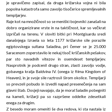
je upravičeno zapisal, da druga križarska vojna ni bila
popolna katastrofa samo zavoljo tisočerice spremljevalnih
temp­ljarjev.
Raje kot na množičnost so se meniški bojevniki zanašali na
dobro organizirane vrste in na taktičnost, kar so večkrat
izpričali na terenu. V sloviti bitki pri Montgisardu sredi
današnjega Izraela so leta 1177 kri­žarske sile porazile
egiptovskega sultana Saladina, pri če­mer se je 25.000
Saracenom zoperstavilo le nekaj tisoč krščanskih pešakov,
par sto navadnih vitezov in osemdeset templjarjev.
Nasprotnik je podcenil drugo stran, zlasti zavoljo vodje,
gobavega kralja Bald­vina IV. (onega iz filma Kingdom of
Heaven), in je svoje sile raztrosil širom okolice. Templjarji
so pre­v­­zeli pobudo in izvedli napad presenečenja na sam
glavni štab. Dosjeji navajajo, da je moral Saladin pobegniti
na kameli, križarji pa so razpršene oddelke zde­setkali
enega za drugim.
Z besedo moram omeniti še dva redova, ki sta nastala iz