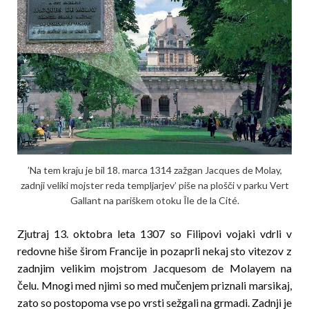
’Na tem kraju je bil 18. marca 1314 zažgan Jacques de Molay,
zadnji veliki mojster reda templjarjev’ piše na plošči v parku Vert
Gallant na pariškem otoku Île de la Cité.
Zjutraj 13. oktobra leta 1307 so Filipovi vojaki vdrli v
redovne hiše širom Francije in pozaprli nekaj sto vitezov z
zadnjim velikim mojstrom Jacquesom de Molayem na
čelu. Mnogi med njimi so med mučenjem priznali marsikaj,
zato so postopoma vse po vrsti sež­gali na grmadi. Zadnji je