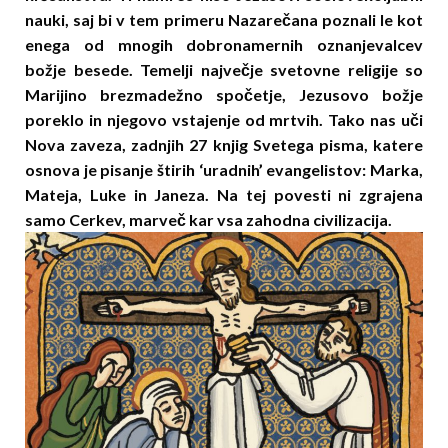
nauki, saj bi v tem prime­ru Nazare­ča­na poznali le kot
enega od mnogih dobronamernih oznanjevalcev
božje besede. Temelji naj­večje svetovne religije so
Marijino brezmadežno spo­­četje, Jezusovo božje
poreklo in nje­govo vstajenje od mrtvih. Tako nas uči
Nova zave­za, zadnjih 27 knjig Svetega pisma, katere
osnova je pisanje štirih ‘uradnih’ evangelistov: Marka,
Ma­teja, Luke in Janeza. Na tej povesti ni zgrajena
samo Cerkev, marveč kar vsa zahodna civilizacija.