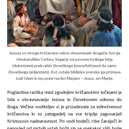
Jezusa so mnoge krščanske sekte obravnavale dru­gače, kot ga
rimokatoliška Cerkev. Segal je od povsem božjega bitja
(doketizem) prek rahlo človeš­kega (monofizitizem) do samo
človeškega (arija­nizem). Kot ostale biblijske preroke ga priznava
tudi Islam in mu pravi Isa ibn Marjam – Jezus, sin Marije.
Poglavitna razlika med zgodnjimi krščanskimi loči­na­mi je
bila v obravnavanju Jezusa in človekovem odnosu do
Boga. Večina voditeljev si je prizadevala za edinstvenost
krščanstva in so zategadelj na vse krip­lje zagovarjali
Kristusovo nadnaravnost. Po vodi hodeči, ribe čarajoči in
naposled od mrtvih vstali božji sin se vsekakor sliši bolje