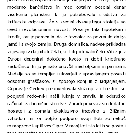
moderno banč­ništ­vo in med ostalim posojal denar
visokemu plemstvu, ki je potrebovalo sredstva za
križarske odprave. Že v sredini dvanajstega stoletja so
uvedli revolucionarni novosti. Prva je bila hipotekarni
kredit, kar je pomenilo, da je fevdalec za povračilo dolga
jamčil s svojo zemljo. Druga domislica, nadvse prikladna
vojevanju v daljnih deželah, so bili potovalni čeki. Vitez je v
Evropi deponiral določeno kvoto in dobil kriptirano
zadolžnico, ki jo je nato unovčil med oljkami in palmami.
Nadalje so se templjarji ukvarjali z upravljanjem posesti
odsotnih graščakov, z izposojo konj in z ladjar­jenjem.
Čeprav je Cerkev prepovedovala služenje z obrestmi, so
podjetni redovniki našli luknje v pravilu in oderuško
računali za finančne storitve. Zaradi pove­zav so dodatno
bogateli z domala ekskluzivno trgovino z Bližnjim
vzhodom in za boljšo podporo svoji floti so nekoč
mimogrede kupili ves Ciper. V manj kot sto letih so postali
tako premožni, da se je z njimi lahko kosala le še Cerkev.