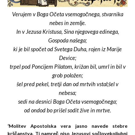
Verujem v Boga Očeta vsemogočnega, stvarnika
nebes in zemlje.
In v Jezusa Kristusa, Sina njegovega edinega,
Gospoda našega;
ki je bil spočet od Svetega Duha, rojen iz Marije
Device;
trpel pod Poncijem Pilatom, križan bil, umrl in bil v
grob položen;
šel pred pekel, tretji dan od mrtvih vstal;šel v
nebesa;
sedi na desnici Boga Očeta vsemogočnega;
od ondod bo prišel sodit žive in mrtve.
‘Molitev Apostolska vera jasno navede stebre
krščanstva. Ti namreč niso Jezusovi so­člo­ve­k­o­ljub­ni