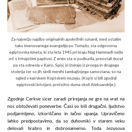
Za največjo najdbo originalnih apokrifnih oznanil, med ostalim
tako imenovanega evangelija po Tomažu, sta odgovorna
egiptovska kmeta, ki sta le­­ta 1945 pri kraju Nag Hammadi našla
vrč s trinaj­s­­­­­t­imi papirusi. Z enim sta si podkurila, preostali du­­cat
pa sta odnesla v Kairo. Spisi, ki izvirajo iz prvega in drugega
stoletja ter so jih skrili menihi tamkaj­šnjega samostana, so na
ogled v kairskem Koptskem muzeju. (Kopti si bili zgodnji
egiptovski kristjani, pretežno doma okoli Aleksandrije.)
Zgodnje Cerkve sicer zaradi prirejanja ne gre na vrat na
nos obtoževati poneverbe. Časi so bili drugačni, ljudstvo
podjarmljeno, izkoriščano in lačno upanja. Upravičeno
lahko predpostavimo, da so duhovniki v starem veku
delovali hrabro in dobronamerno. Toda Jezusova