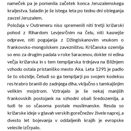
nameček pa je pomenila začetek konca Jeruzale­m­skega
kraljestva. Saladin je še istega leta po tednu dni obleganja
zavzel Jeruzalem.
Položaja v Outremeru niso spremenili niti tretji kri­žar­s­ki
pohod z Rihardom Levjesrčnim na čelu, niti kasnejše
odprave, niti pogajanja z Džingiskanovim vnukom o
frankovsko-mongolskem zavezništvu. Krš­čans­ka ozemlja
so eno za drugim padala v roke Saracenov, dokler ni edina
večja križarska in s tem templjarska trdnjava na Bližnjem
vzhodu ostala pristaniš­ko mesto Aka. Leta 1291 je padlo
še to obzidje, četudi so ga templjarji po svojem kodeksu
res hrabro branili do zadnjega diha, vključno s tamkajšnjim
velikim mojstrom. Vztrajalo je še nekaj manjših
frankovskih postojank na vzhodni obali Sredozemlja, a
tudi te so sča­soma postale muslimanske. Resda so
križarske ideje v glavah verskih gorečnežev živele naprej, a
dvesto let bojevanja v oddaljenih krajih je evropske
velesile izčrpalo.