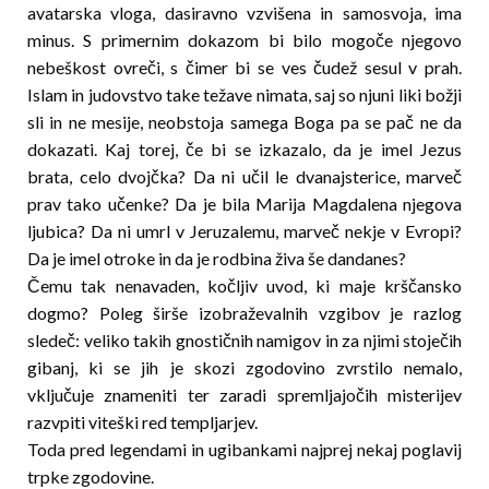
avatarska vloga, dasiravno vzvišena in samosvoja, ima
minus. S primernim dokazom bi bilo mogoče njegovo
nebeškost ovreči, s čimer bi se ves čudež sesul v prah.
Islam in judovstvo take težave nimata, saj so njuni liki božji
sli in ne mesije, neobstoja samega Boga pa se pač ne da
dokazati. Kaj torej, če bi se izkazalo, da je imel Jezus
brata, celo dvojčka? Da ni učil le dvanajsterice, marveč
prav tako učenke? Da je bila Marija Magdalena njegova
ljubica? Da ni umrl v Jeruzalemu, marveč nekje v Evropi?
Da je imel otroke in da je rodbina živa še dandanes?
Čemu tak nenavaden, kočljiv uvod, ki maje krš­čansko
dogmo? Poleg širše izobraževalnih vzgibov je razlog
sledeč: veliko takih gnostičnih namigov in za njimi stoječih
gibanj, ki se jih je skozi zgodovino zvr­s­tilo nemalo,
vključuje znameniti ter zaradi spremljajočih misterijev
razvpiti viteški red templjarjev.
Toda pred legendami in ugibankami najprej nekaj poglavij
trpke zgodovine.