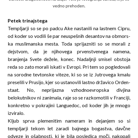
vedno prehoden.
Petek trinajstega
Templjarji so se po padcu Ake nastanili na lastnem Cipru,
od koder so vodili še par neuspešnih desantov na obmors­
ka muslimanska mesta. Toda sprijazniti so se morali z
dejstvom, da je njihovega prvenstvenega namena,
branjenja Svete dežele, konec. Nadaljnji smisel obstoja
reda so zato morali iskati v Evropi. Pri tem so pogledovali
na sorodne tevtonske viteze, ki so se iz Jutrovega kmalu
preselili v Prusijo, kjer so ustanovili lastno državico Orden­
staat. No, neprijazna vzhodnoevropska divjina
belokutnikov ni zanimala, raje so se razkomotili v Franciji,
konk­retno v pokrajini Languedoc, od koder jih je mnogo
izviralo.
Kljub sprva plemenitim nameram in dejanjem so si
templjarji tekom let zaradi bajnega bogastva, davčne
odveze in ošabnosti, ki je bila posledica moči, nakopali