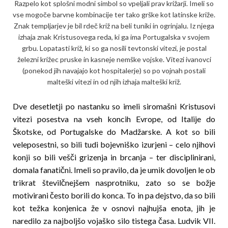
Razpelo kot splošni modni simbol so vpeljali prav križarji. Imeli so
vse mogoče barvne kombina­cije ter tako grške kot latinske križe.
Znak temp­ljarjev je bil rdeč križ na beli tuniki in ogrinjalu. Iz njega
izhaja znak Kristusovega reda, ki ga ima Portugalska v svojem
grbu. Lopatasti križ, ki so ga nosi­li tevtonski vitezi, je postal
železni križec pruske in kasneje nemške vojske. Vitezi ivanovci
(ponekod jih navajajo kot hospitalerje) so po vojnah pos­tali
malteški vitezi in od njih izhaja malteški križ.
Dve desetletji po nastanku so imeli siromašni Kristusovi
vitezi posestva na vseh koncih Evrope, od Italije do
Škotske, od Portugalske do Madžarske. A kot so bili
veleposestni, so bili tudi bojevniško izurjeni – celo njihovi
konji so bili vešči grizenja in brcanja – ter disciplinirani,
domala fanatični. Imeli so pravilo, da je umik dovoljen le ob
trikrat številčnejšem nasprotniku, zato so se božje
motivirani često borili do konca. To in pa dejstvo, da so bili
kot težka konjenica že v osnovi najhujša enota, jih je
naredilo za najboljšo vojaš­ko silo tistega časa. Ludvik VII.