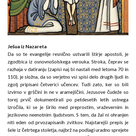
Ješua iz Nazareta
Da so te evangelije resnično ustvarili štirje apostoli, je
zgodbica iz osnovnošolskega verouka. Stroka, čeprav se
razhaja v datiranju (zapisi naj bi nastali med letoma 70 in
110), je složna, da so verjetno vsi spisi delo drugih ljudi in
zgolj pripisani četverici učencev. Tudi zato, ker so bili
izvirno v grščini in ne v aramejščini. Jezusove čudeže so
torej prvič dokumentirali po petdesetih letih ustnega
izročila, ki se je širilo med preprostim, vraževernim in
jezikovno neenotnim ljudst­vom. S tem, da žal ni ohranjen
niti eden od prvozapisanih zvitkov. Najstarejši prepis je
šele iz četrtega stoletja, najbrž na podlagi uradno sprejete