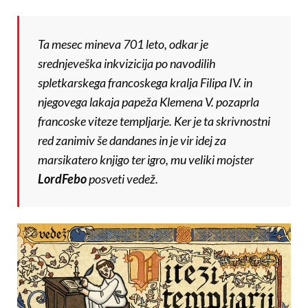
Ta mesec mineva 701 leto, odkar je
srednjeveška inkvizicija po navodilih
spletkarskega francoskega kralja Filipa IV. in
njegovega lakaja papeža Klemena V. pozaprla
francoske viteze templjarje. Ker je ta skrivnostni
red zanimiv še dandanes in je vir idej za
marsikatero knjigo ter igro, mu veliki mojster
LordFebo
posveti vedež.