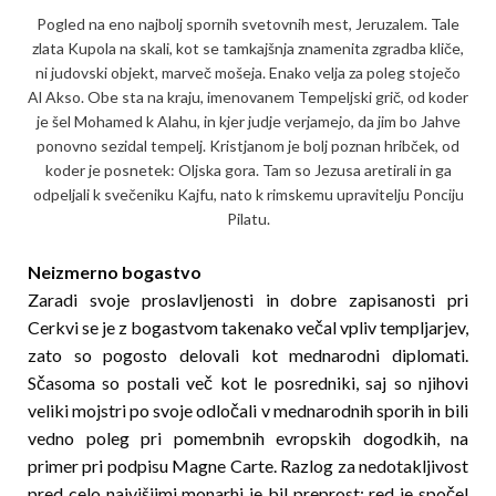
Pogled na eno najbolj spornih svetovnih mest, Jeruzalem. Tale
zlata Kupola na skali, kot se tamkajšnja znamenita zgradba kliče,
ni judovski objekt, marveč mošeja. Enako velja za poleg stoječo
Al Akso. Obe sta na kraju, imenovanem Tempeljski grič, od koder
je šel Mohamed k Alahu, in kjer judje verjamejo, da jim bo Jahve
ponovno sezidal tempelj. Kristjanom je bolj poznan hribček, od
koder je posnetek: Oljs­ka gora. Tam so Jezusa aretirali in ga
odpeljali k svečeniku Kajfu, nato k rimskemu upravitelju Ponciju
Pilatu.
Neizmerno bogastvo
Zaradi svoje proslavljenosti in dobre zapisanosti pri
Cerkvi se je z bogastvom takenako večal vpliv temp­ljarjev,
zato so pogosto delovali kot mednarodni dip­lomati.
Sčasoma so postali več kot le posredniki, saj so njihovi
veliki mojstri po svoje odločali v mednarod­nih sporih in bili
vedno poleg pri pomembnih evropskih dogodkih, na
primer pri podpisu Magne Carte. Razlog za nedotakljivost
pred celo najvišjimi monarhi je bil preprost: red je spočel