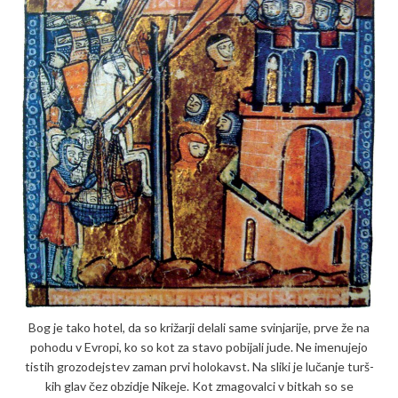
Bog je tako hotel, da so križarji delali same svinjarije, prve že na
pohodu v Evropi, ko so kot za stavo pobijali jude. Ne imenujejo
tistih grozodejstev zaman prvi holokavst. Na sliki je lučanje turš­
kih glav čez obzidje Nikeje. Kot zmagovalci v bitkah so se