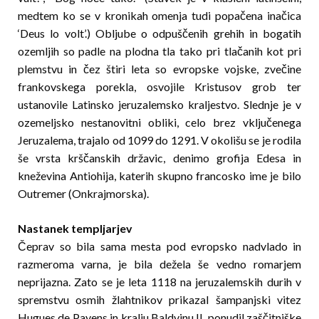
medtem ko se v kronikah omenja tudi popačena ina­či­ca
‘Deus lo volt’.) Obljube o odpuščenih grehih in bogatih
ozemljih so padle na plodna tla tako pri tlačanih kot pri
plemstvu in čez štiri leta so evropske vojske, zvečine
frankovskega porekla, osvojile Kristusov grob ter
ustanovile Latinsko jeruzalemsko kraljestvo. Slednje je v
ozemeljsko nestanovitni obliki, celo brez vk­lju­čenega
Jeruzalema, trajalo od 1099 do 1291. V oko­­lišu se je rodila
še vrsta krščanskih državic, denimo grofija Edesa in
kneževina Antiohija, katerih skupno francosko ime je bilo
Outremer (Onkrajmorska).
Nastanek templjarjev
Čeprav so bila sama mesta pod evropsko nadvlado in
razmeroma varna, je bila dežela še vedno romarjem
neprijazna. Zato se je leta 1118 na jeruzalemskih durih v
spremstvu osmih žlahtnikov prikazal šampanjski vitez
Hugues de Payens in kralju Baldvinu II. ponudil zaščitniške