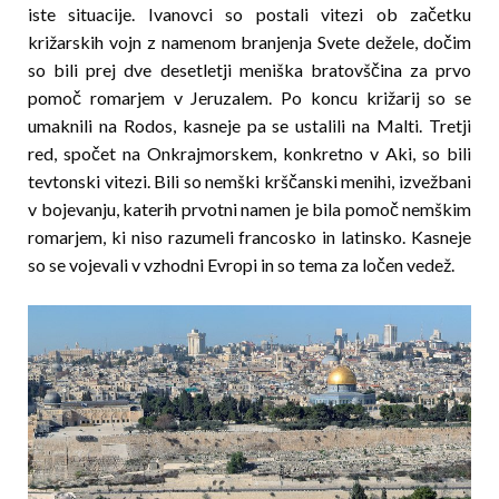
iste situacije. Ivanovci so postali vitezi ob začetku
križarskih vojn z namenom branjenja Svete dežele, dočim
so bili prej dve desetletji meniška bratovščina za prvo
pomoč romarjem v Jeruzalem. Po koncu kri­žarij so se
umaknili na Rodos, kasneje pa se ustalili na Malti. Tretji
red, spočet na Onkrajmorskem, konkretno v Aki, so bili
tevtonski vitezi. Bili so nemški krščanski menihi, izvežbani
v bojevanju, katerih prvot­ni namen je bila pomoč nemškim
romarjem, ki niso razumeli francosko in latinsko. Kasneje
so se vojevali v vzhodni Evropi in so tema za ločen vedež.