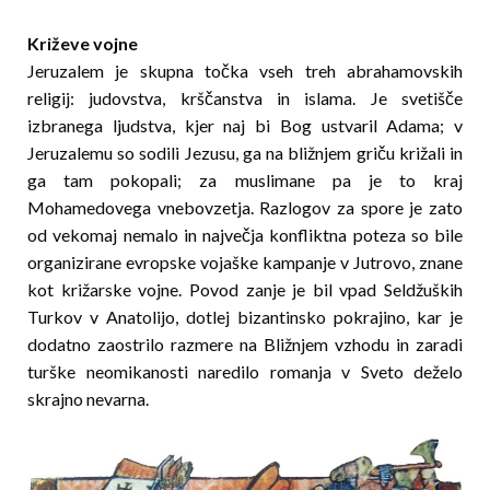
Križeve vojne
Jeruzalem je skupna točka vseh treh abrahamovskih
religij: judovstva, krščanstva in islama. Je svetišče
izbranega ljudstva, kjer naj bi Bog ustvaril Adama; v
Jeruzalemu so sodili Jezusu, ga na bližnjem griču križali in
ga tam pokopali; za muslimane pa je to kraj
Mohamedovega vnebovzetja. Razlogov za spore je zato
od vekomaj nemalo in največja konfliktna poteza so bile
organizirane evropske vojaške kampanje v Jutrovo, znane
kot križarske vojne. Povod zanje je bil vpad Seldžuških
Turkov v Anatolijo, dotlej bizantins­ko pokrajino, kar je
dodatno zaostrilo razmere na Bliž­njem vzhodu in zaradi
turške neomikanosti naredilo romanja v Sveto deželo
skrajno nevarna.