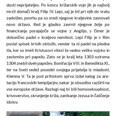
dosti neprijateljev. Po koncu križarskih vojn jih je najbolj
mrzil domači kralj Filip IV. Lepi, saj je bil pri njih do vratu
zadolžen, povrhu pa so sredi njegove kraljevine zasnovali
novo državo. Red je gladko zavrnil njegove želje po
financiranju porajajoče se vojne z Anglijo, s čimer je
dokončno padel v kraljevo nemilost. Lepi Filip je v Rim
poslal spisek krivih obtožb, vendar ta ni padel na plodna
tla, ker so imeli Kristusovi vitezi še vedno veliko vojsko in
zaslombo pri papežu. Zato se je kralj leta 1303 oziroma
1304 znebil dveh papežev, Bonifacija VIII. in Benedikta XI.,
ter na Sveti sedež posedel svojega prijatelja iz mladosti,
Klemna V. Ta je pod pritiskom sprva izdal nalog za are­­
tacijo francoskih templjarjev, nakar je obsodbo raz­­širil na
vse evropske države. Razlogi naj bi bili homoseksualnost,
krivoverstvo, skrunjenje križa, zanikanje Jezusa in čaščenje
idolov.