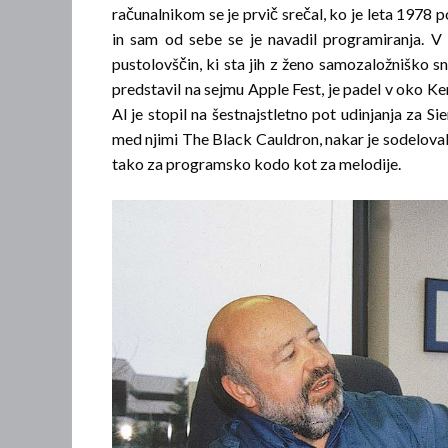
računalnikom se je prvič srečal, ko je leta 1978 p
in sam od sebe se je navadil programiranja. V na
pustolovščin, ki sta jih z ženo samozaložniško s
predstavil na sejmu Apple Fest, je padel v oko Ke
Al je stopil na šestnajstletno pot udinjanja za Sie
med njimi The Black Cauldron, nakar je sodeloval p
tako za programsko kodo kot za melodije.