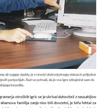
mp ali suggar daddy, je v resnici dobroduš­ne­ga videza in priljudne
evih peripetijah. Rad se pohvali, da je vse igre zdizajniral sam do
dnjega besedila.
amerja otroških igric se je skrival duhovitež z neusahljivo
amova familija zanje niso bili dovzetni, je šefa fehtal za