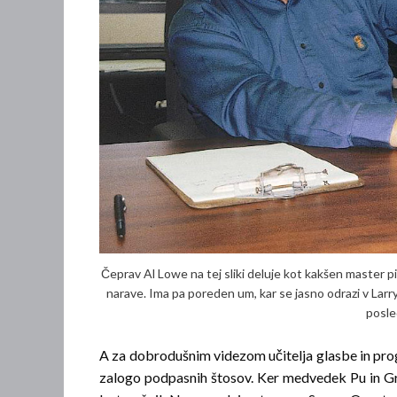
Čeprav Al Lowe na tej sliki deluje kot kakšen mas­ter pi
narave. Ima pa poreden um, kar se jasno odrazi v Larryj
posle
A za dobrodušnim videzom učitelja glasbe in progr
zalogo podpasnih štosov. Ker medvedek Pu in Grah