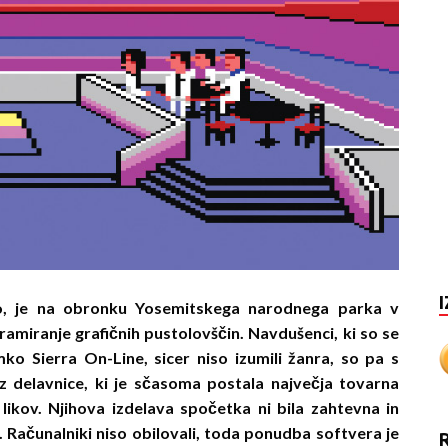
I
do, je na obronku Yosemitskega narodnega parka v
ramiranje grafičnih pustolovščin. Navdušenci, ki so se
ko Sierra On-Line, sicer niso izumili žanra, so pa s
Iz delavnice, ki je sčasoma postala največja tovarna
 likov. Njihova izdelava spočetka ni bila zahtevna in
di. Računalniki niso obilovali, toda ponudba softvera je