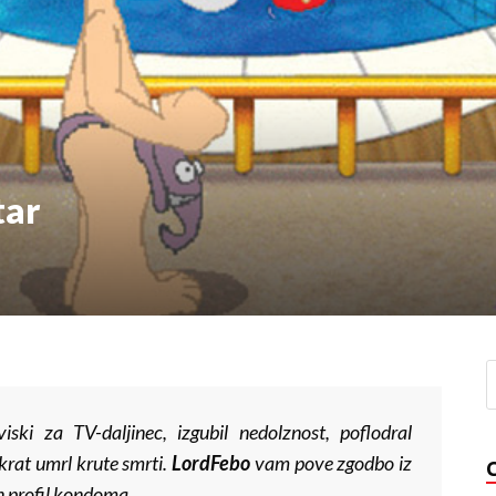
tar
iski za TV-daljinec, izgubil nedolznost, poflodral
rat umrl krute smrti.
LordFebo
vam pove zgodbo iz
in profil kondoma.