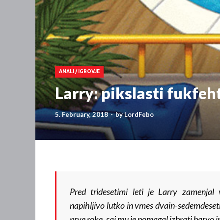
ANALI
/
IGROVJE
Larry: pikslasti fukfeh
5. February, 2018
-
by
LordFebo
Pred tridesetimi leti je Larry zamenjal v
napihljivo lutko in vmes dvain-sedemdesetk
prve roke, saj mu je pomagal izbrati barvo 