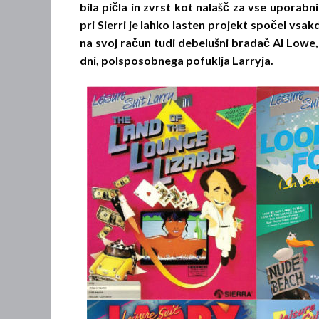
bila pičla in zvrst kot nalašč za vse uporabn
pri Sierri je lahko lasten projekt spočel vsak
na svoj račun tudi debelušni bradač Al Lowe, 
dni, polsposobnega pofuklja Larryja.