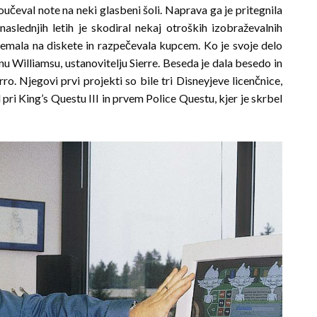
oučeval note na neki glasbeni šoli. Naprava ga je pritegnila
slednjih letih je skodiral nekaj otroških izobraže­val­nih
nemala na diskete in razpečevala kupcem. Ko je svoje delo
nu Williamsu, ustanovitelju Sierre. Beseda je dala besedo in
rro. Njegovi prvi projekti so bile tri Disneyjeve licenčnice,
ri King’s Questu III in prvem Police Ques­tu, kjer je skrbel