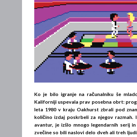
Ko je bilo igranje na računalniku še mla
Kaliforniji uspevala prav posebna obrt: prog
leta 1980 v kraju Oakhurst zbrali pod znam
količino izdaj poskrbeli za njegov razmah. 
avantur, je izšlo mnogo legendarnih serij in
zvečine so bili naslovi delo dveh ali treh lju