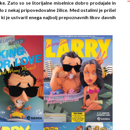
ike. Zato so se štorijalne miselnice dobro prodajale in
do z nekaj pripovedovalne žilice. Med ostalimi je prišel
ki je ustvaril enega najbolj prepoznavnih likov davnih