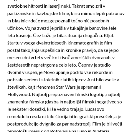
svetlobne hitrosti in laserji neki. Tak­rat smo zrli v
partizanske in kavbojske filme, ki so mimo slepih patronov
in blazinic rdeče mezge poznali točno nič posebnih
učinkov. Vojna zvezd je prišla v tukajšnje banovine šele
leta kasneje. Čez Lužo je bila situacija drugačna. Kljub
štartu v vsega dvaintridesetih kinematografih je film
postal takojš­nja uspešnica in kronike pravijo, da se je po
mesecu dni vrtel v več kot tisoč ameriških dvoranah, v
šest­desetih nepretrgoma celo leto. Čeprav je studio
dvomil v uspeh, je Novo upanje podrlo vse rekorde in
pobralo sedem tistoletnih zlatih kipcev. A ni bilo vse le v
številkah, kajti fenomen Star Wars je spremenil
Hollywood. Najbolj prepoznaven filmski logotip, najbolj
znamenita filmska glasba in najboljši filmski negativec so
le nekateri dosežki, ki še vedno trajajo. Lucasovo
remekdelo resda ni bilo štorijalni in ig­ralski presežek, a je
postprodukcijo dvignilo za par nadstropij. Film je bil večji
tehnološki mejnik od Poto­vanja na Luno in Avatarja,