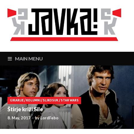
J
Zaj
MAIN MENU
GIKARIJE
/
KOLUMNI
/
SLIKOSUK
/
STAR WARS
Štirje križi Sile
8. May, 2017
-
by
LordFebo