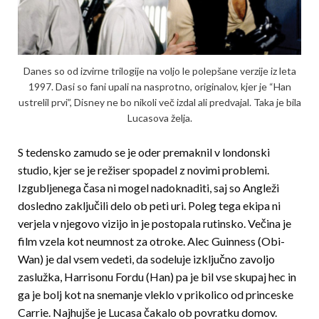
Danes so od izvirne trilogije na voljo le polepšane verzije iz leta
1997. Dasi so fani upali na nasprotno, originalov, kjer je “Han
ustrelil prvi”, Disney ne bo nikoli več izdal ali predvajal. Taka je bila
Lucasova želja.
S tedensko zamudo se je oder premaknil v londons­ki
studio, kjer se je režiser spopadel z novimi prob­lemi.
Izgubljenega časa ni mogel nadoknaditi, saj so Angleži
dosledno zaključili delo ob peti uri. Poleg tega ekipa ni
verjela v njegovo vizijo in je postopala rutinsko. Večina je
film vzela kot neumnost za otroke. Alec Guinness (Obi-
Wan) je dal vsem ve­de­ti, da sodeluje izključno zavoljo
zaslužka, Harrisonu Fordu (Han) pa je bil vse skupaj hec in
ga je bolj kot na snemanje vleklo v prikolico od princes­ke
Carrie. Najhujše je Lucasa čakalo ob povratku domov.