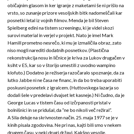
običajnim glasom in ker igranje z maketami še ni prišlo na
vrsto, so zunanje prizore vesoljskih bitk nadomeščali kar
posnetki letal iz vojnih filmov. Menda je bil Steven
Spielberg edini na tistem screeningu, ki je videl skozi
surovi material in verjel v projekt. Nato je imel Mark
Hamill prometno nesrečo, ki mu je izmaličila obraz, zato
niso mog­li narediti dodatnih posnetkov. (Plastična
rekonst­rukcija nosu in ličnice je kriva za Lukov drugačen v
ksiht v E5, kar so v štorijo umestili z uvodno wampino
klofuto.) Dodatno je režiserja razočaralo spoz­nanje, da za
lutko Jabbe ni ne časa ne financ, in da bo treba uporabiti
poskusni posnetek z igralcem. (Huttovskega lazarja so
dodali šele v predelavi dvajset let kasneje.) Ni čudno, da je
George Lucas v tistem času od izčrpanosti pristal v
bolnišnici in se pridušal, da “ne bo nikoli več režiral”.
A Sila deluje na skrivnosten način. 25. maja 1977 se je v
kinih pisala zgodovina. Ne pri nas, kajti bili smo v nekem
drugem času, v neki drugi državi. Kakš­no vesolje,