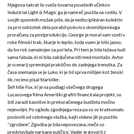
Njegova takrat še sveža tovarna posebnih učin­kov
Industrial Light & Magic ga je namreč pustila na cedilu. V
svojih spominih možak piše, da je nediscipliniran kolektiv
za prvi odstotek dela porabil polovico dvomilijonskega
proračuna za postprodukcijo. George je moral sam vzeti v
roke filmski trak, škarje in lepilo, toda vsem je bilo jasno,
da bo rok zamaknjen za pol leta. Pri tem je bila težava tudi
sama fabula, ki ni bila zaključena niti med montažo. Avtor
je scenarij spreminjal praktično do zadnjega trenutka. Za
časa snemanja se je Luke, ki je bil sprva mišljen kot ženski
lik, recimo pisal Starkiller.
Šefi hiše Fox, ki je na podlagi všečnega drugega
Lucasovega filma Ameriški grafiti financirala projekt, so
bili zaradi kasnitve in prekoračenega budžeta moč­no
nejevoljni. Po ogledu zgodnjega reza pa so se kratkomalo
poslovili od celotnega vložka, kajti videno jih je pustilo
“zgrožene”. Zgodba je bila nepo­­­vezana, meče so
predstavljale narisane puščice, Vader je govoril z