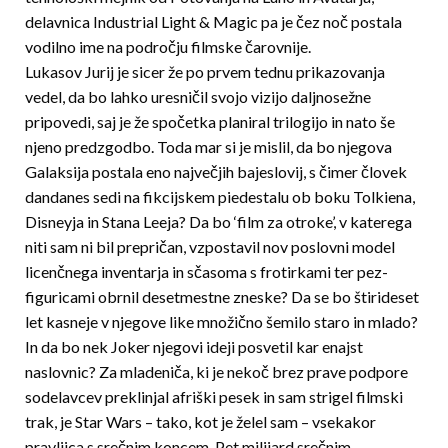
delavnica Industrial Light & Magic pa je čez noč postala
vodilno ime na področju filmske čarovnije.
Lukasov Jurij je sicer že po prvem tednu prikazovanja
vedel, da bo lahko uresničil svojo vizijo daljnosežne
pripovedi, saj je že spočetka planiral trilogijo in nato še
njeno predzgodbo. Toda mar si je mis­lil, da bo njegova
Galaksija postala eno največjih bajeslovij, s čimer človek
dandanes sedi na fikcijskem piedestalu ob boku Tolkiena,
Disneyja in Stana Leeja? Da bo ‘film za otroke’, v katerega
niti sam ni bil prepričan, vzpostavil nov poslovni model
licenčnega inventarja in sčasoma s frotirkami ter pez-
figuricami obrnil desetmestne zneske? Da se bo štirideset
let kasneje v njegove like množično šemilo staro in mlado?
In da bo nek Joker njegovi ideji posvetil kar enajst
naslovnic? Za mladeniča, ki je nekoč brez prave podpore
sodelavcev preklinjal afriški pesek in sam strigel filmski
trak, je Star Wars – tako, kot je želel sam – vsekakor
pravljica s srečnim koncem. Pet milijard sreč­nim.