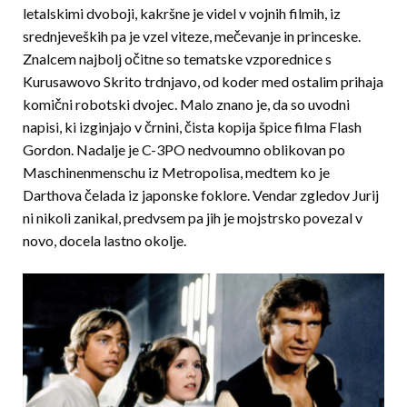
letalskimi dvoboji, kakršne je videl v vojnih filmih, iz
srednjeveških pa je vzel viteze, me­čevanje in princeske.
Znalcem najbolj očitne so tematske vzporednice s
Kurusawovo Skrito trdnjavo, od koder med ostalim prihaja
komični robotski dvojec. Malo znano je, da so uvodni
napisi, ki izginjajo v črnini, čista kopija špice filma Flash
Gordon. Nadalje je C-3PO nedvoumno oblikovan po
Maschinenmenschu iz Metropolisa, medtem ko je
Darthova čelada iz japonske foklore. Vendar zgledov Jurij
ni nikoli zanikal, predvsem pa jih je mojstrsko povezal v
novo, docela lastno okolje.