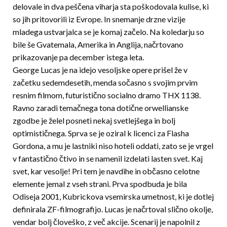
delovale in dva peš­če­na viharja sta poškodovala kulise, ki
so jih pritovorili iz Evrope. In snemanje drzne vizije
mladega ustvarjalca se je komaj začelo. Na koledarju so
bile še Gvatemala, Amerika in Anglija, načrto­vano
prikazovanje pa december istega leta.
George Lucas je na idejo vesoljske opere prišel že v
začetku sedemdesetih, menda sočasno s svojim prvim
resnim filmom, futuristično socialno dramo THX 1138.
Ravno zaradi temačnega tona dotične orwellianske
zgodbe je želel posneti nekaj svetlej­šega in bolj
optimističnega. Sprva se je oziral k licenci za Flasha
Gordona, a mu je lastniki niso hoteli oddati, zato se je vrgel
v fantastično čtivo in se namenil izdelati lasten svet. Kaj
svet, kar vesolje! Pri tem je navdihe in občasno celotne
elemente jemal z vseh strani. Prva spodbuda je bila
Odiseja 2001, Kubrickova vsemirska umetnost, ki je dotlej
definirala ZF-filmografijo. Lucas je načrtoval slično okolje,
vendar bolj človeško, z več akcije. Scenarij je napolnil z