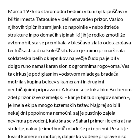
Marca 1976 so staromodni beduini v tunizijski puščavi v
bližini mesta Tataouine videli nenavaden prizor. Vasico
njihovih tipičnih zemljank so napolnile v nebo štrleče
strukture in po domačih sipinah, ki jih je redko zmotil že
avtomobil, sta se premikala v bleščavo zlato ode­ta pojava
ter lučkast sod na koleščkih. Nato je mimo primarširala
soldateska belih oklepnikov, naj­večje čudo pa je bil v
dolgo runo namaškaran slon z ogromnima rogovoma. Ves
ta cirkus je pod glasnim vodstvom mladega bradača
motrila skupi­na belcev s kamerami in drugimi
neobičajnimi pripravami. A kakor se je lokalnim Berberom
zdel prizor izvenzemeljski – kar je bil tudi njegov namen –,
je imela ekipa mnogo tuzemskih težav. Najprej so bili
nekaj dni popolnoma nemočni, saj je pustinjo zajela
nevihtna povodenj, kakršna se v Sahari primeri le enkrat na
stoletje, nakar je imel hudič mlade še pri opremi. Pesek je
kvaril kamere in motorje, daljinsko vodene priprave niso