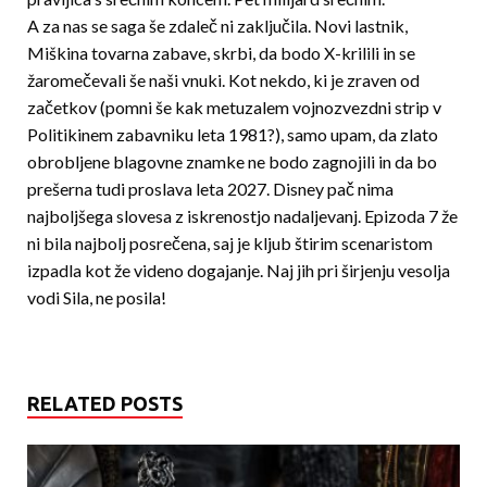
A za nas se saga še zdaleč ni zaključila. Novi lastnik,
Miškina tovarna zabave, skrbi, da bodo X-krilili in se
žaromečevali še naši vnuki. Kot nekdo, ki je zraven od
začetkov (pomni še kak metuzalem vojnozvezdni strip v
Politikinem zabavniku leta 1981?), samo upam, da zlato
obrobljene blagovne znamke ne bodo zagnojili in da bo
prešerna tudi proslava leta 2027. Disney pač nima
najboljšega slovesa z is­kre­nostjo nadaljevanj. Epizoda 7 že
ni bila najbolj posrečena, saj je kljub štirim scenaristom
izpadla kot že videno dogajanje. Naj jih pri širjenju vesolja
vodi Sila, ne posila!
RELATED POSTS