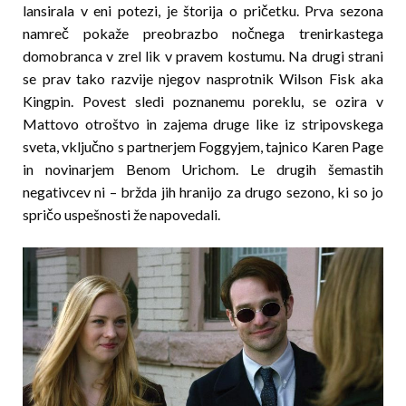
lansirala v eni potezi, je štorija o pričetku. Prva sezona
namreč pokaže preobrazbo nočnega trenirkastega
domobranca v zrel lik v pravem kostumu. Na drugi strani
se prav tako razvije njegov nasprotnik Wilson Fisk aka
Kingpin. Povest sledi poznanemu poreklu, se ozira v
Mattovo otroštvo in zajema druge like iz stripovskega
sveta, vključno s partnerjem Foggyjem, tajnico Karen Page
in novinarjem Benom Urichom. Le drugih šemastih
negativcev ni – bržda jih hranijo za drugo sezono, ki so jo
spričo uspešnosti že napovedali.