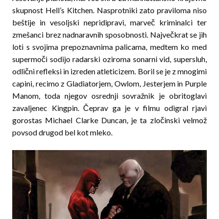
skupnost Hell’s Kitchen. Nasprotniki zato praviloma niso
beštije in vesoljski nepridipravi, marveč kriminalci ter
zmešanci brez nadnaravnih sposobnosti. Največkrat se jih
loti s svojima prepoznavnima palicama, medtem ko med
supermoči sodijo radarski oziroma sonarni vid, supersluh,
odlični refleksi in izreden atleticizem. Boril se je z mnogimi
capini, recimo z Gladiatorjem, Owlom, Jesterjem in Purple
Manom, toda njegov os­rednji sovražnik je obritoglavi
zavaljenec Kingpin. Čeprav ga je v filmu odigral rjavi
gorostas Michael Clarke Duncan, je ta zločinski velmož
povsod drugod bel kot mleko.