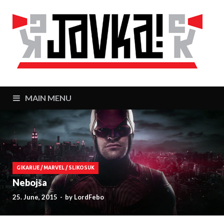
J
Zaj
MAIN MENU
GIKARIJE
/
MARVEL
/
SLIKOSUK
Nebojša
25. June, 2015
-
by
LordFebo