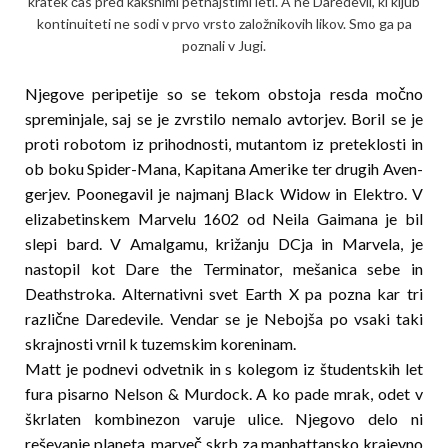
kratek čas pred kakšnimi petnajstimi leti. A ne Daredevil, ki kljub
kontinuiteti ne sodi v prvo vrsto založ­ni­kovih likov. Smo ga pa
poznali v Jugi.
Njegove peripetije so se tekom obstoja resda moč­no
spreminjale, saj se je zvrstilo nemalo avtorjev. Boril se je
proti robotom iz prihodnosti, mutantom iz preteklosti in
ob boku Spider-Mana, Kapitana Amerike ter drugih Aven­
gerjev. Poonegavil je najmanj Black Widow in Elektro. V
elizabetinskem Marvelu 1602 od Neila Gaimana je bil
slepi bard. V Amalgamu, križanju DCja in Marvela, je
nastopil kot Dare the Terminator, mešanica sebe in
Deathstroka. Alternativni svet Earth X pa pozna kar tri
različne Daredevile. Vendar se je Nebojša po vsaki taki
skrajnosti vrnil k tuzemskim koreninam.
Matt je podnevi odvetnik in s kolegom iz študentskih let
fura pisarno Nelson & Murdock. A ko pade mrak, odet v
škrlaten kombinezon varuje ulice. Njegovo delo ni
reševanje planeta, marveč skrb za manhattansko krajevno