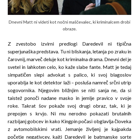
Dnevni Matt ni videti kot nočni maščevalec, ki kriminalcem drobi
obraze.
Z zvestobo izvirni predlogi Daredevil ni tipična
superjunaška predstava. Tu ni bliskanja, letanja po zraku in
čarovnij, marveč deluje kot kriminalna drama. Dnevni del je
svetel in lahkoten celo, ko kaže slabe fante. Matt je tedaj
simpatičen slepi advokat s palico, ki svoj blagoslov
uporablja le kot detektor laži – posluša namreč srčni utrip
sogovornika. Njegovim bližnjim se niti sanja ne, da si
taistež ponoči nadane masko in jemlje pravico v svoje
roke. Takrat šov pokaže svoj drugi obraz, tak, ki je
prepojen s krvjo. Ni mu nerodno pokazati brutalnih
razbijanj gobcev in kako Kingpin počasi obglavlja človeka
z avtomobilskimi vrati. Jemanje življenj je kajpakda
početje negativcev, kajti Daredevil je batmanske sorte