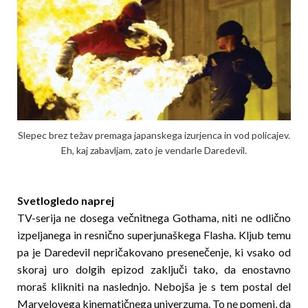
Slepec brez težav premaga japanskega izurjenca in vod policajev.
Eh, kaj zabavljam, zato je vendarle Daredevil.
Svetlogledo naprej
TV-serija ne dosega večnitnega Gothama, niti ne odlično
izpeljanega in resnično superjunaškega Flasha. Kljub temu
pa je Daredevil nepriča­ko­va­no presenečenje, ki vsako od
skoraj uro dolgih epi­zod zaključi tako, da enostavno
moraš klikniti na naslednjo. Nebojša je s tem postal del
Marvelovega kinematičnega univerzuma. To ne pomeni, da