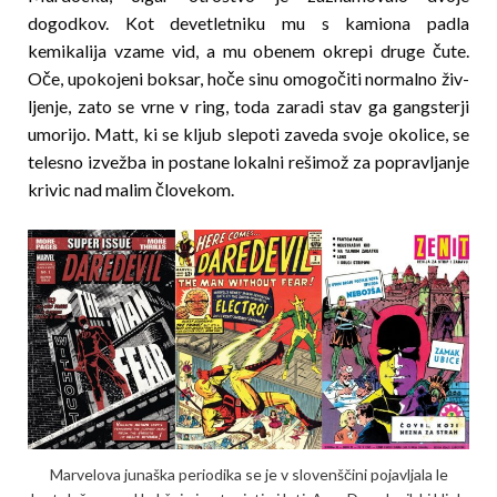
dogodkov. Kot devetletniku mu s kamiona padla
kemikalija vzame vid, a mu obenem okrepi druge čute.
Oče, upokojeni boksar, hoče sinu omogočiti normalno živ­
ljenje, zato se vrne v ring, toda za­radi stav ga gangsterji
umorijo. Matt, ki se kljub slepoti zaveda svoje okolice, se
telesno izvežba in postane lokalni rešimož za popravljanje
krivic nad malim človekom.
Marvelova junaška periodika se je v slovenš­či­ni pojavljala le