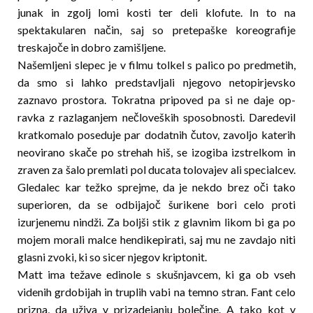
junak in zgolj lomi kosti ter deli klofute. In to na
spektakularen način, saj so pretepaške koreografije
treskajoče in dobro zamišljene.
Našemljeni slepec je v filmu tolkel s palico po predmetih,
da smo si lahko predstavljali njegovo netopirjevsko
zaznavo prostora. Tokratna pripoved pa si ne daje op­
ravka z razlaganjem nečloveških sposobnosti. Daredevil
kratkomalo poseduje par dodatnih čutov, za­voljo katerih
neovirano skače po strehah hiš, se izogiba izstrelkom in
zraven za šalo premlati pol ducata tolovajev ali specialcev.
Gledalec kar težko sprejme, da je nekdo brez oči tako
superioren, da se odbijajoč šurikene bori celo proti
izurjenemu nindži. Za boljši stik z glavnim likom bi ga po
mojem morali malce hendikepirati, saj mu ne zavdajo niti
glasni zvoki, ki so sicer njegov kriptonit.
Matt ima težave edinole s skušnjavcem, ki ga ob vseh
videnih grdobijah in truplih vabi na temno st­ran. Fant celo
prizna, da uživa v prizadejanju bole­čine. A tako kot v