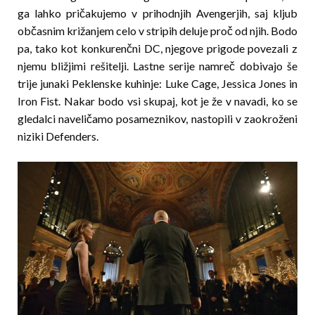
ga lahko pričakujemo v prihodnjih Avengerjih, saj kljub
občasnim križanjem celo v stripih deluje proč od njih. Bodo
pa, tako kot kon­kurenčni DC, njegove prigode povezali z
njemu bližjimi rešitelji. Lastne serije namreč dobivajo še
trije junaki Peklenske kuhinje: Luke Cage, Jessica Jones in
Iron Fist. Nakar bodo vsi skupaj, kot je že v navadi, ko se
gledalci naveličamo posameznikov, nastopili v zaokroženi
niziki Defenders.