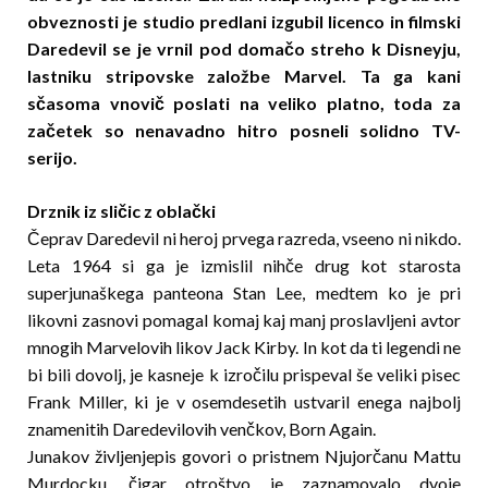
obveznosti je studio predlani izgubil licenco in filmski
Daredevil se je vrnil pod domačo streho k Disneyju,
lastniku stripovske založbe Marvel. Ta ga kani
sčasoma vnovič poslati na veliko platno, toda za
začetek so nenavadno hitro posneli solidno TV-
serijo.
Drznik iz sličic z oblački
Čeprav Daredevil ni heroj prvega razreda, vseeno ni nikdo.
Leta 1964 si ga je izmislil nihče drug kot starosta
superjunaškega panteona Stan Lee, medtem ko je pri
likovni zasnovi pomagal komaj kaj manj proslavljeni avtor
mnogih Marvelovih likov Jack Kirby. In kot da ti legendi ne
bi bili dovolj, je kasneje k izročilu prispeval še veliki pisec
Frank Miller, ki je v osemdesetih ustvaril enega najbolj
znamenitih Daredevilovih venčkov, Born Again.
Junakov življenjepis govori o pristnem Njujorčanu Mattu
Murdocku, čigar otroštvo je zaznamovalo dvoje