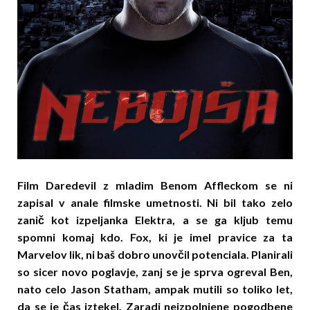
Film Daredevil z mladim Benom Affleckom se ni
zapisal v anale filmske umetnosti. Ni bil tako zelo
zanič kot izpeljanka Elektra, a se ga kljub temu
spomni komaj kdo. Fox, ki je imel pravice za ta
Marvelov lik, ni baš dobro unovčil potenciala. Planirali
so sicer novo poglavje, zanj se je sprva ogreval Ben,
nato celo Jason Statham, ampak mutili so toliko let,
da se je čas iztekel. Zaradi neizpolnjene pogodbene