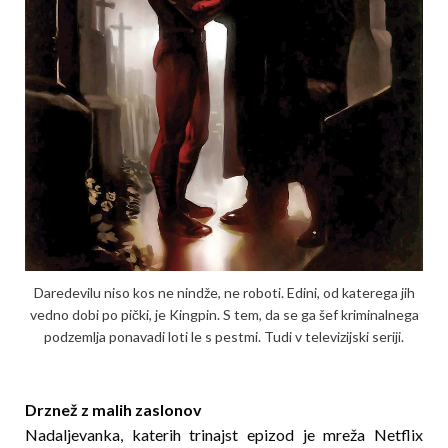
Daredevilu niso kos ne nindže, ne roboti. Edini, od katerega jih
vedno dobi po pički, je Kingpin. S tem, da se ga šef kriminalnega
podzemlja ponavadi loti le s pestmi. Tudi v televizijski seriji.
Drznež z malih zaslonov
Nadaljevanka, katerih trinajst epizod je mreža Net­flix