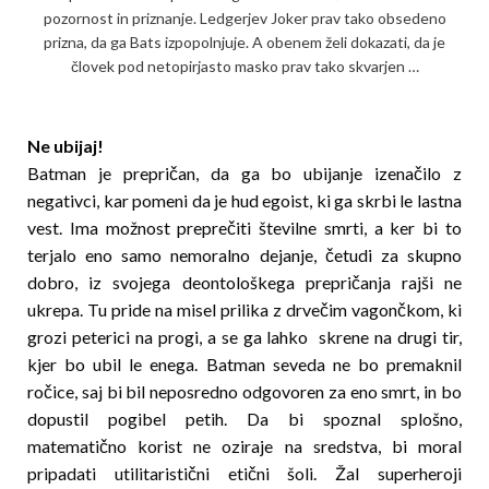
pozornost in priznanje. Ledgerjev Joker prav tako obsedeno
prizna, da ga Bats izpopolnjuje. A obenem želi dokazati, da je
človek pod netopirjasto masko prav tako skvarjen …
Ne ubijaj!
Batman je prepričan, da ga bo ubijanje izenačilo z
negativci, kar pomeni da je hud egoist, ki ga skrbi le last­na
vest. Ima možnost preprečiti številne smrti, a ker bi to
terjalo eno samo nemoralno dejanje, četudi za skupno
dobro, iz svojega deontološkega prepričanja rajši ne
ukrepa. Tu pride na misel prilika z drvečim vagončkom, ki
grozi peterici na progi, a se ga lahko skrene na drugi tir,
kjer bo ubil le enega. Batman seveda ne bo premaknil
ročice, saj bi bil neposredno odgovoren za eno smrt, in bo
dopustil pogibel petih. Da bi spoznal splošno,
matematično korist ne oziraje na sredstva, bi moral
pripadati utilitaristični etični šoli. Žal superheroji