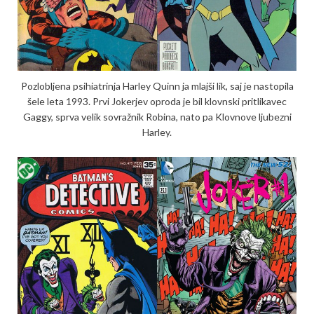
Pozlobljena psihiatrinja Harley Quinn ja mlajši lik, saj je nastopila
šele leta 1993. Prvi Jokerjev oproda je bil klovnski pritlikavec
Gaggy, sprva velik sovražnik Robina, nato pa Klovnove ljubezni
Harley.