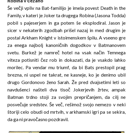
Robina v čežano
Še večji vpliv na Bat-familijo je imela povest Death in the
Family, v kateri je Joker ta drugega Robina (Jasona Todda)
pobil s pajeserjem in ga potem še eksplodiral. Jason je
sicer v nekaterih zgodbah prišel nazaj in med drugim je
postal Arkham Knight v istoimenskem špilu. A vseeno gre
za enega najbolj kanoničnih dogodkov v Batmanovem
svetu. Burkež je namreč hotel na vsak način Temnega
viteza potisniti čez rob in dokazati, da je vsakdo lahko
morilec. Pa vendar mu triumf, da bi Bats prestopil prag
brezna, ni uspel ne takrat, ne kasneje, ko je denimo ubil
drugo Gordonovo ženo Sarah. Že pred dvajsetimi leti so
navdušenci našteli dva tisoč Jokerjevih žrtev, ampak
Batman trdno stoji za svojim prepričanjem, da cilj ne
posvečuje sredstev. Še več, rešimož svojo nemezo v neki
štoriji celo obudi od mrtvih, v arkhamski igri pa se sekira,
da ga ni pravočasno pozdravil.