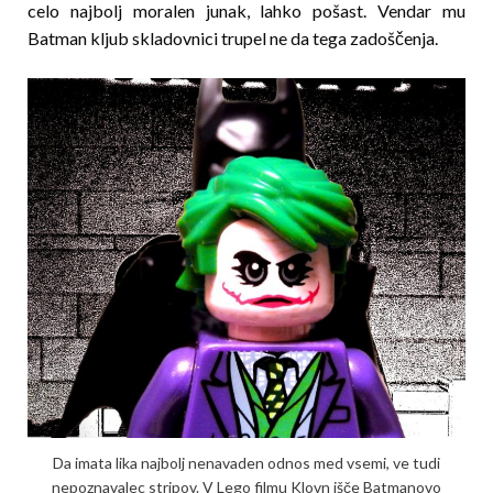
celo najbolj moralen junak, lahko pošast. Vendar mu
Batman kljub skladovnici trupel ne da tega zadoščenja.
Da imata lika najbolj nenavaden odnos med vsemi, ve tudi
nepoznavalec stripov. V Lego filmu Klovn išče Batmanovo