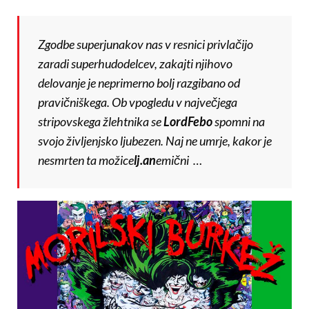
Zgodbe superjunakov nas v resnici privlačijo
zaradi superhudodelcev, zakajti njihovo
delovanje je neprimerno bolj razgibano od
pravičniškega. Ob vpogledu v največjega
stripovskega žlehtnika se
LordFebo
spomni na
svojo življenjsko ljubezen. Naj ne umrje, kakor je
nesmrten ta možice
lj.an
emični …