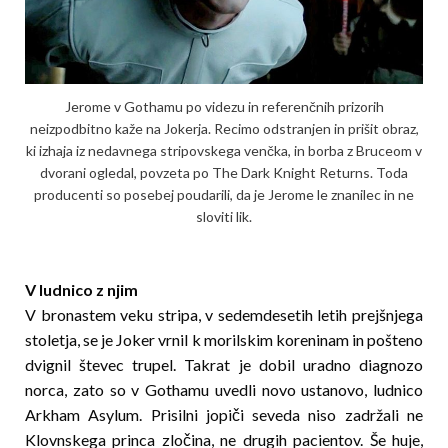
Jerome v Gothamu po videzu in referenčnih prizorih
neizpodbitno kaže na Jokerja. Recimo odstranjen in prišit obraz,
ki izhaja iz nedavnega stripovskega venčka, in borba z Bruceom v
dvorani ogledal, povzeta po The Dark Knight Returns. Toda
producenti so posebej poudarili, da je Jerome le znanilec in ne
sloviti lik.
V ludnico z njim
V bronastem veku stripa, v sedemdesetih letih prejšnjega
stoletja, se je Joker vrnil k morilskim koreninam in pošteno
dvignil števec trupel. Takrat je dobil uradno diagnozo
norca, zato so v Gothamu uvedli novo ustanovo, ludnico
Arkham Asylum. Prisilni jopiči seveda niso zadržali ne
Klovnskega princa zločina, ne drugih pacientov. Še huje,