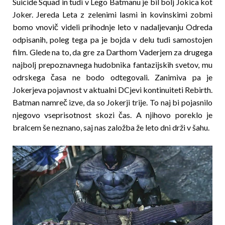
Suicide Squad in tudi v Lego Batmanu je bil bolj Jokica kot
Joker. Jereda Leta z zelenimi lasmi in kovinskimi zobmi
bomo vnovič videli prihodnje leto v nadaljevanju Odreda
odpisanih, poleg tega pa je bojda v delu tudi samostojen
film. Glede na to, da gre za Darthom Vaderjem za drugega
najbolj prepoznavnega hudobnika fantazijskih svetov, mu
odrskega časa ne bodo odtegovali. Zanimiva pa je
Jokerjeva pojavnost v aktualni DCjevi kontinuiteti Rebirth.
Batman namreč izve, da so Jokerji trije. To naj bi pojasnilo
njegovo vseprisotnost skozi čas. A njihovo poreklo je
bralcem še neznano, saj nas založba že leto dni drži v šahu.