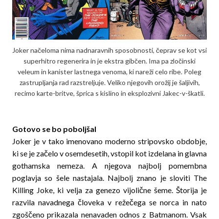
Joker načeloma nima nadnaravnih sposobnosti, čeprav se kot vsi
superhitro regenerira in je ekstra gibčen. Ima pa zločinski
veleum in kanister lastnega venoma, ki nareži celo ribe. Poleg
zastrupljanja rad razstreljuje. Veliko njegovih orožij je šaljivih,
recimo karte-britve, šprica s kislino in eksplozivni Jakec-v-škatli.
Gotovo se bo poboljšal
Joker je v tako imenovano moderno stripovsko obdobje,
ki se je začelo v osemdesetih, vstopil kot izdelana in glavna
gothamska nemeza. A njegova najbolj pomembna
poglavja so šele nastajala. Najbolj znano je sloviti The
Killing Joke, ki velja za genezo vijolične šeme. Štorija je
razvila navadnega človeka v režečega se norca in nato
zgoščeno prikazala nenavaden odnos z Batmanom. Vsak