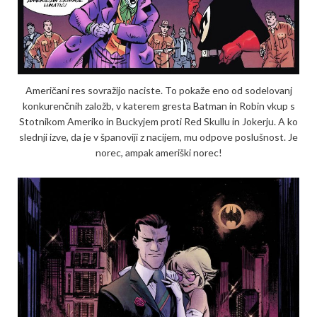
Američani res sovražijo naciste. To pokaže eno od sodelovanj
konkurenčnih založb, v katerem gresta Batman in Robin vkup s
Stotnikom Ameriko in Buckyjem proti Red Skullu in Jokerju. A ko
slednji izve, da je v španoviji z nacijem, mu odpove poslušnost. Je
norec, ampak ameriški norec!