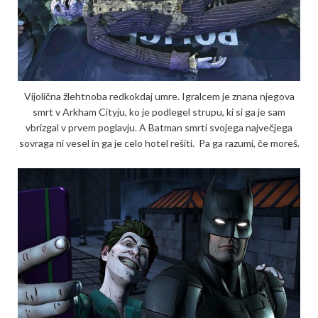
Vijolična žlehtnoba redkokdaj umre. Igralcem je znana njegova
smrt v Arkham Cityju, ko je podlegel strupu, ki si ga je sam
vbrizgal v prvem poglavju. A Batman smrti svojega največjega
sovraga ni vesel in ga je celo hotel rešiti. Pa ga razumi, če moreš.