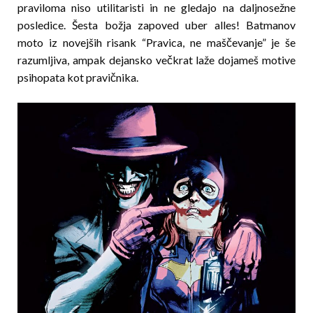
praviloma niso utilitaristi in ne gledajo na daljnosežne
posledice. Šesta božja zapoved uber alles! Batmanov
moto iz novejših risank “Pravica, ne maščevanje” je še
razumljiva, ampak dejansko večkrat laže dojameš motive
psihopata kot pravičnika.