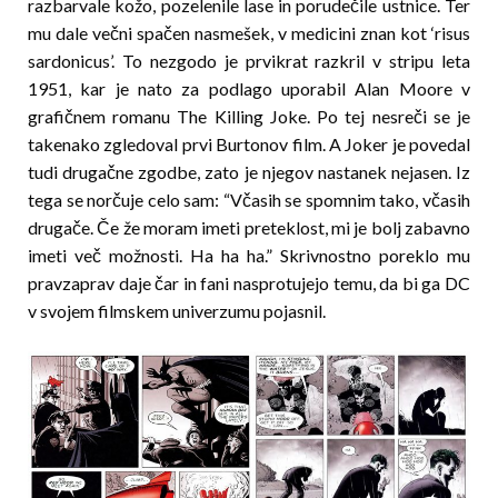
razbarvale kožo, pozelenile lase in porudečile ustnice. Ter
mu dale večni spačen nasmešek, v medicini znan kot ‘risus
sardonicus’. To nezgodo je prvikrat razkril v stripu leta
1951, kar je nato za podlago uporabil Alan Moore v
grafičnem romanu The Killing Joke. Po tej nesreči se je
takenako zgledoval prvi Burtonov film. A Joker je povedal
tudi drugačne zgodbe, zato je njegov nastanek nejasen. Iz
tega se norčuje celo sam: “Včasih se spomnim tako, včasih
drugače. Če že moram imeti preteklost, mi je bolj zabavno
imeti več možnosti. Ha ha ha.” Skrivnostno poreklo mu
pravzaprav daje čar in fani nasprotujejo temu, da bi ga DC
v svojem filmskem univerzumu pojasnil.