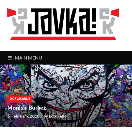
J
Zaj
MAIN MENU
DC
/
GIKARIJE
Morilski Burkež
6. February, 2018
-
by
LordFebo