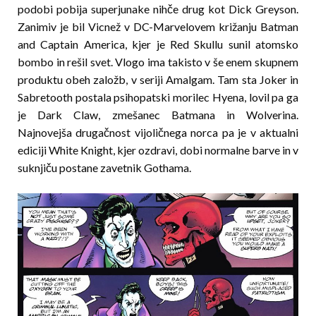
podobi pobija superjunake nihče drug kot Dick Greyson.
Zanimiv je bil Vicnež v DC-Marvelovem križanju Batman
and Captain America, kjer je Red Skullu sunil atomsko
bombo in rešil svet. Vlogo ima takisto v še enem skupnem
produktu obeh založb, v seriji Amalgam. Tam sta Joker in
Sabretooth postala psihopatski morilec Hyena, lovil pa ga
je Dark Claw, zmešanec Batmana in Wolverina.
Najnovejša drugačnost vijoličnega norca pa je v aktualni
ediciji White Knight, kjer ozdravi, dobi normalne barve in v
suknjiču postane zavetnik Gothama.