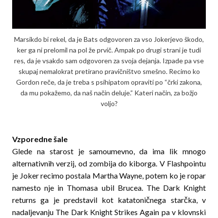
Marsikdo bi rekel, da je Bats odgovoren za vso Jokerjevo škodo,
ker ga ni prelomil na pol že prvič. Ampak po drugi strani je tudi
res, da je vsakdo sam odgovoren za svoja dejanja. Izpade pa vse
skupaj nemalokrat pretirano pravičništvo smešno. Recimo ko
Gordon reče, da je treba s psihipatom opraviti po “črki zakona,
da mu pokažemo, da naš način deluje.” Kateri način, za božjo
voljo?
Vzporedne šale
Glede na starost je samoumevno, da ima lik mnogo
alternativnih verzij, od zombija do kiborga. V Flashpointu
je Joker recimo postala Martha Wayne, potem ko je ropar
namesto nje in Thomasa ubil Brucea. The Dark Knight
returns ga je predstavil kot katatoničnega starčka, v
nadaljevanju The Dark Knight Strikes Again pa v klovnski