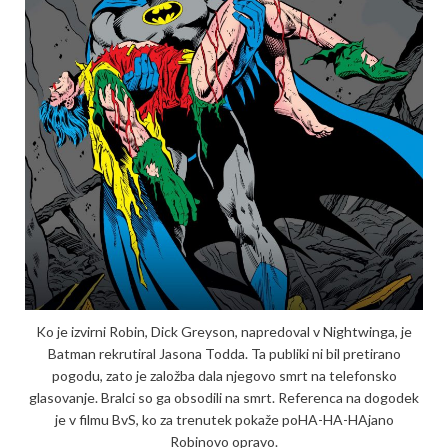
Ko je izvirni Robin, Dick Greyson, napredoval v Nightwinga, je
Batman rekrutiral Jasona Todda. Ta publiki ni bil pretirano
pogodu, zato je založba dala njegovo smrt na telefonsko
glasovanje. Bralci so ga obsodili na smrt. Referenca na dogodek
je v filmu BvS, ko za trenutek pokaže poHA-HA-HAjano
Robinovo opravo.