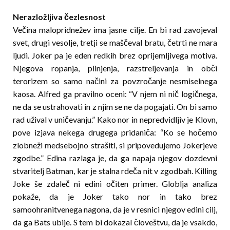
Nerazložljiva čezlesnost
Večina malopridnežev ima jasne cilje. En bi rad zavojeval
svet, drugi vesolje, tretji se maščeval bratu, četrti ne mara
ljudi. Joker pa je eden redkih brez oprijemljivega motiva.
Njegova ropanja, plinjenja, razstreljevanja in obči
terorizem so samo načini za povzročanje nesmiselnega
kaosa. Alfred ga pravilno oceni: “V njem ni nič logičnega,
ne da se ustrahovati in z njim se ne da pogajati. On bi samo
rad užival v uničevanju.” Kako nor in nepredvidljiv je Klovn,
pove izjava nekega drugega pridaniča: “Ko se hočemo
zlobneži medsebojno strašiti, si pripovedujemo Jokerjeve
zgodbe.” Edina razlaga je, da ga napaja njegov dozdevni
stvaritelj Batman, kar je stalna rdeča nit v zgodbah. Killing
Joke še zdaleč ni edini očiten primer. Globlja analiza
pokaže, da je Joker tako nor in tako brez
samoohranitvenega nagona, da je v resnici njegov edini cilj,
da ga Bats ubije. S tem bi dokazal človeštvu, da je vsakdo,