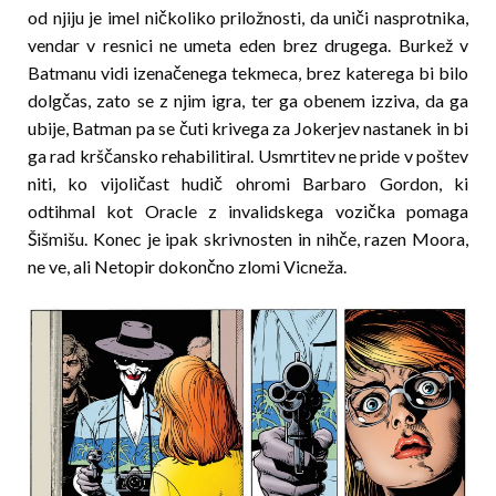
od njiju je imel ničkoliko priložnosti, da uniči nasprotnika,
vendar v resnici ne umeta eden brez drugega. Burkež v
Batmanu vidi izenačenega tekmeca, brez katerega bi bilo
dolgčas, zato se z njim igra, ter ga obenem izziva, da ga
ubije, Batman pa se čuti krivega za Jokerjev nastanek in bi
ga rad krščansko rehabilitiral. Usmrtitev ne pride v poštev
niti, ko vijoličast hudič ohromi Barbaro Gordon, ki
odtihmal kot Oracle z invalidskega vozička pomaga
Šišmišu. Konec je ipak skrivnosten in nihče, razen Moora,
ne ve, ali Netopir dokončno zlomi Vicneža.