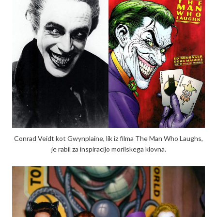
Conrad Veidt kot Gwynplaine, lik iz filma The Man Who Laughs,
je rabil za inspiracijo morilskega klovna.