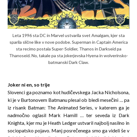
Leta 1996 sta DC in Marvel ustvarila svet Amalgam, kjer sta
sparila slične like v nove podobe. Superman in Captain America
sta recimo postala Super-Soldier, Thanos in Darkseid pa
Thanoseid. No, takale pa sta jokerjevska Hyena in wolverinsko-
batmanski Dark Claw.
Joker ni en, so trije
Slovenci ga poznamo kot hudičevskega Jacka Nicholsona,
ki je v Burtonovem Batmanu plesal ob bledi mesečini … pa
iz risank Batman: The Animated Series, v katerem ga je
nadmočno oglasil Mark Hamill … ter seveda iz Dark
Knighta, kjer mu je Heath Ledger ustvaril najbolj nasilno in
sociopatsko pojavo. Manj posrečenega smo ga videli še v