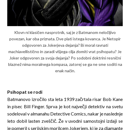
Klovn ni klasičen nasprotnik, saj je z Batmanom neločljivo
povezan, kar oba priznata. Dve plati istega kovanca. Je Netopir
odgovoren za Jokerjeva dejanja? Bi moral ravnati
machiavellistično in zaradi višjega cilja zlomiti vrat psihopatu? Je
Joker odgovoren za svoja dejanja? Po sodobni doktrini resnični
blaznež nima moralnega kompasa, zatorej se ga ne sme soditi na
enak način.
Psihopat se rodi
Batmanovo izročilo sta leta 1939 začrtala risar Bob Kane
in pisec Bill Finger. Sprva je kot največji detektiv na svetu
sodeloval v almanahu Detective Comics, nakar je naslednje
leto dobil lasten zveščič. Že v uvodni samostojni izdaji se
je pomeril s serijskim morilcem Jokerjem, ki je za diamante