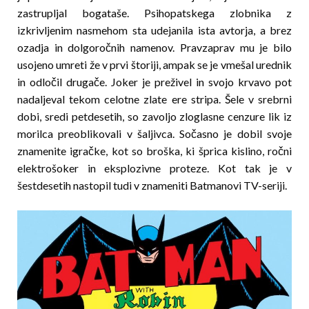
zastrupljal bogataše. Psihopatskega zlobnika z
izkrivljenim nasmehom sta udejanila ista avtorja, a brez
ozadja in dolgoročnih namenov. Pravzaprav mu je bilo
usojeno umreti že v prvi štoriji, ampak se je vmešal urednik
in odločil drugače. Joker je preživel in svojo krvavo pot
nadaljeval tekom celotne zlate ere stripa. Šele v srebrni
dobi, sredi petdesetih, so zavoljo zloglasne cenzure lik iz
morilca preoblikovali v šaljivca. Sočasno je dobil svoje
znamenite igračke, kot so broška, ki šprica kislino, ročni
elektrošoker in eksplozivne proteze. Kot tak je v
šestdesetih nastopil tudi v znameniti Batmanovi TV-seriji.