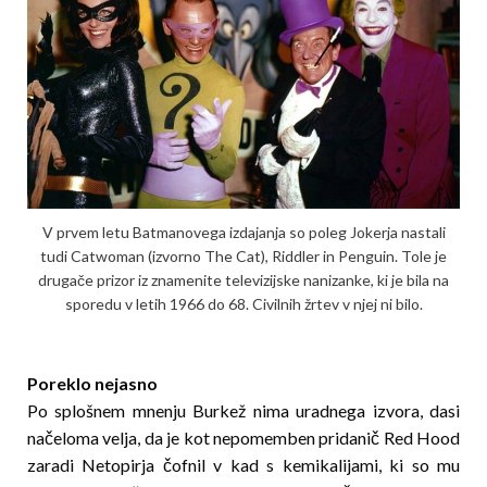
V prvem letu Batmanovega izdajanja so poleg Jokerja nastali
tudi Catwoman (izvorno The Cat), Riddler in Penguin. Tole je
drugače prizor iz znamenite televizijske nanizanke, ki je bila na
sporedu v letih 1966 do 68. Civilnih žrtev v njej ni bilo.
Poreklo nejasno
Po splošnem mnenju Burkež nima uradnega izvora, dasi
načeloma velja, da je kot nepomemben pridanič Red Hood
zaradi Netopirja čofnil v kad s kemikalijami, ki so mu