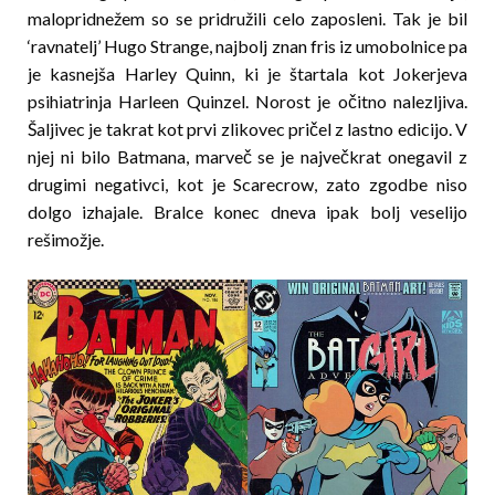
malopridnežem so se pridružili celo zaposleni. Tak je bil
‘ravnatelj’ Hugo Strange, najbolj znan fris iz umobolnice pa
je kasnejša Harley Quinn, ki je štartala kot Jokerjeva
psihiatrinja Harleen Quinzel. Norost je očitno nalezljiva.
Šaljivec je takrat kot prvi zlikovec pričel z lastno edicijo. V
njej ni bilo Batmana, marveč se je največkrat onegavil z
drugimi negativci, kot je Scarecrow, zato zgodbe niso
dolgo izhajale. Bralce konec dneva ipak bolj veselijo
rešimožje.