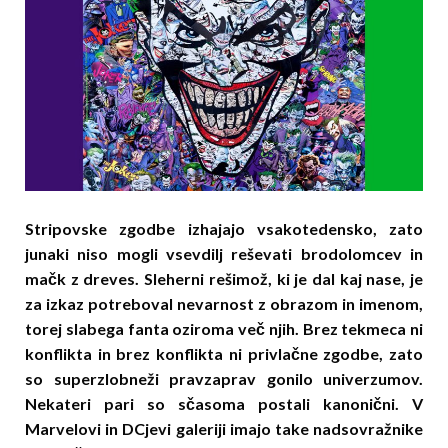
Stripovske zgodbe izhajajo vsakotedensko, zato
junaki niso mogli vsevdilj reševati brodolomcev in
mačk z dreves. Sleherni rešimož, ki je dal kaj nase, je
za izkaz potreboval nevarnost z obrazom in imenom,
torej slabega fanta oziroma več njih. Brez tekmeca ni
konflikta in brez konflikta ni privlačne zgodbe, zato
so superzlobneži pravzaprav gonilo univerzumov.
Nekateri pari so sčasoma postali kanonični. V
Marvelovi in DCjevi galeriji imajo take nadsovražnike