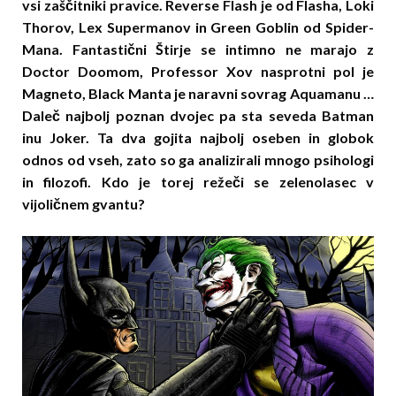
vsi zaščitniki pravice. Reverse Flash je od Flasha, Loki
Thorov, Lex Supermanov in Green Goblin od Spider-
Mana. Fantastični Štirje se intimno ne marajo z
Doctor Doomom, Professor Xov nasprotni pol je
Magneto, Black Manta je naravni sovrag Aquamanu …
Daleč najbolj poznan dvojec pa sta seveda Batman
inu Joker. Ta dva gojita najbolj oseben in globok
odnos od vseh, zato so ga analizirali mnogo psihologi
in filozofi. Kdo je torej režeči se zelenolasec v
vijoličnem gvantu?