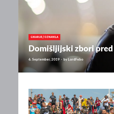
GIKARIJE
/
OZNANILA
Domišljijski zbori pre
6. September, 2019
-
by
LordFebo