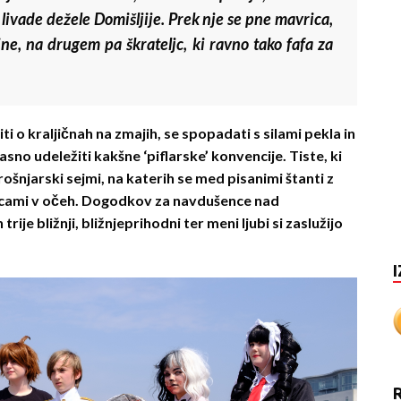
livade dežele Domišljije. Prek nje se pne mavrica,
ine, na drugem pa škrateljc, ki ravno tako fafa za
 o kraljičnah na zmajih, se spopadati s silami pekla in
sno udeležiti kakšne ‘piflarske’ konvencije. Tiste, ki
rošnjarski sejmi, na katerih se med pisanimi štanti z
icami v očeh. Dogodkov za navdušence nad
ije bližnji, bližnjeprihodni ter meni ljubi si zaslužijo
I