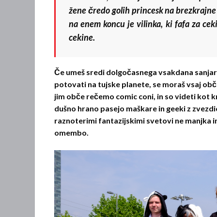
žene čredo golih princesk na brezkrajne 
na enem koncu je vilinka, ki fafa za cek
cekine.
Če umeš sredi dolgočasnega vsakdana sanjariti
potovati na tujske planete, se moraš vsaj obča
jim obče rečemo comic coni, in so videti kot k
dušno hrano pasejo maškare in geeki z zvezd
raznoterimi fantazijskimi svetovi ne manjka in tr
omembo.