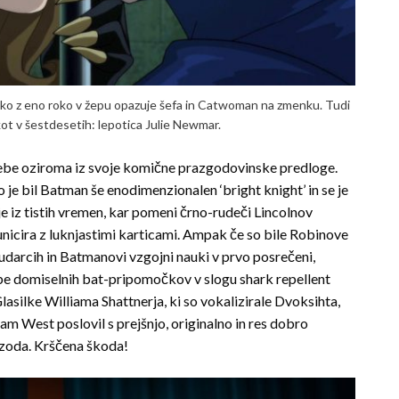
sko z eno roko v žepu opazuje šefa in Catwoman na zmenku. Tudi
kot v šestdesetih: lepotica Julie Newmar.
 sebe oziroma iz svoje komične prazgodovinske predloge.
je bil Batman še enodimenzionalen ‘bright knight’ in se je
je iz tistih vremen, kar pomeni črno-rudeči Lincolnov
unicira z luknjastimi karticami. Ampak če so bile Robinove
 udarcih in Batmanovi vzgojni nauki v prvo posrečeni,
 rabe domiselnih bat-pripomočkov v slogu shark repellent
Glasilke Williama Shattnerja, ki so vokalizirale Dvoksihta,
dam West poslovil s prejšnjo, originalno in res dobro
izoda. Krščena škoda!