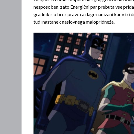
nesposoben, zato Energični par prebuta vse pridani
gradniki so brez prave razlage nanizani kar v tri
tudi nastanek naslovnega malopridneža.