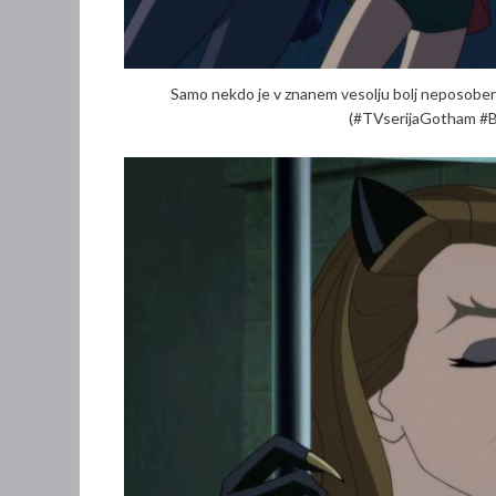
Samo nekdo je v znanem vesolju bolj neposoben 
(#TVserijaGotham #B