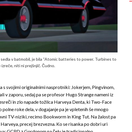
sedla v batmobil, je bila “Atomic batteries to power. Turbines to
izreče, niti ni prejšnjič. Čudno.
a s svojimi originalnimi nasprotniki: Jokerjem, Pingvinom,
ali v zaporu, sedaj pa se profesor Hugo Strange nameni iz
nesreči in zlo napade tožilca Harveya Denta, ki Two-Face
 polne roke dela, v dogajanje pa je vpletenih še mnogo
 davni TV-niziki, recimo Bookworm in King Tut. Na žalost pa
n Harveya, precej brezvezna. Ko se risanka po dobri uri
nova: GCPD z Gordonom na čelu je tradicionalno