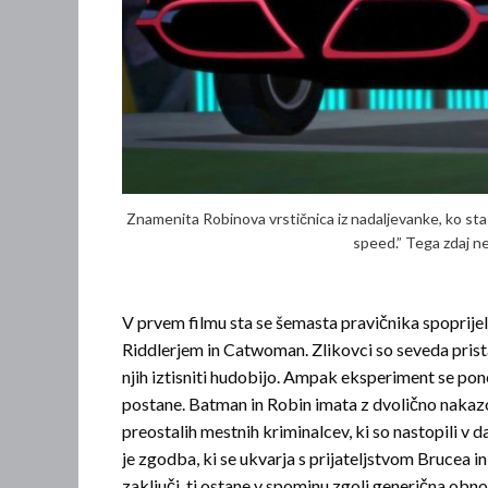
Znamenita Robinova vrstičnica iz nadaljevanke, ko sta 
speed.” Tega zdaj ne 
V prvem filmu sta se šemasta pravičnika spoprijel
Riddlerjem in Catwoman. Zlikovci so seveda prist
njih iztisniti hudobijo. Ampak eksperiment se po
postane. Batman in Robin imata z dvolično nakazo
preostalih mestnih kriminalcev, ki so nastopili v
je zgodba, ki se ukvarja s prijateljstvom Brucea i
zaključi, ti ostane v spominu zgolj generična ob