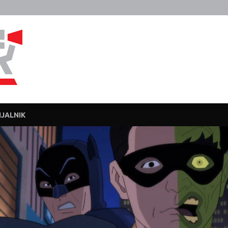
Javka
Zajebanka
JALNIK