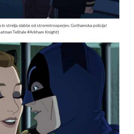
in strelja slabše od strormtrooperjev. Gothamska policija!
atmanTelltale #Arkham Knight)