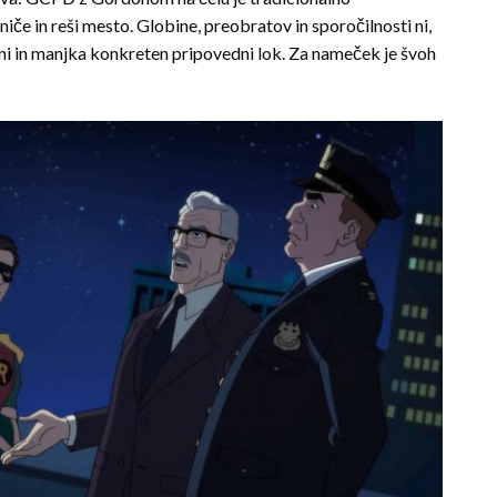
če in reši mesto. Globine, preobratov in sporočilnosti ni,
 dni in manjka konkreten pripovedni lok. Za nameček je švoh