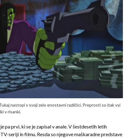
. Tukaj nastopi v svoji zelo enostavni različici. Preprosti so itak vsi
liki v risanki.
 pa prvi, ki se je zapisal v anale. V šestdesetih letih
i TV-seriji in filmu. Resda so njegove maškaradne predstave