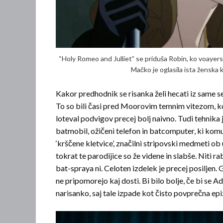
“Holy Romeo and Julliet” se priduša Robin, ko voayer
Mačko je oglasila ista ženska 
Kakor predhodnik se risanka želi hecati iz same
To so bili časi pred Moorovim temnim vitezom, ko 
loteval podvigov precej bolj naivno. Tudi tehnika 
batmobil, ožičeni telefon in batcomputer, ki kom
‘krščene kletvice’, značilni stripovski medmeti ob
tokrat te parodijice so že videne in slabše. Niti
bat-spraya ni. Celoten izdelek je precej posiljen. 
ne pripomorejo kaj dosti. Bi bilo bolje, če bi se A
narisanko, saj tale izpade kot čisto povprečna ep