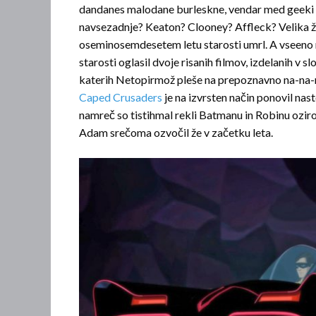
dandanes malodane burleskne, vendar med geeki p
navsezadnje? Keaton? Clooney? Affleck? Velika žal
oseminosemdesetem letu starosti umrl. A vseeno mu 
starosti oglasil dvoje risanih filmov, izdelanih v s
katerih Netopirmož pleše na prepoznavno na-na-
Caped Crusaders
je na izvrsten način ponovil na
namreč so tistihmal rekli Batmanu in Robinu ozir
Adam srečoma ozvočil že v začetku leta.