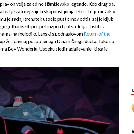
rav on velja za edino šišmiševsko legendo. Kdo drug pa,
ost je zatorej zajela skupnost junija letos, ko je možak v
je zadnji trenutek uspelo pustiti nov odtis, saj je kljub
logu gothamskih peripetij izpred pol stoletja. Tistih, v
na-na-na melodijo. Lanski s podnaslovom
Return of the
stop že zdavnaj pozabljenega Dinamičnega dueta. Tako so
oma Boy Wonderju. Uspehu sledi nadaljevanje, ki ga je
I