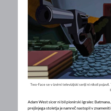
Two-Face se v izvirni televizijski seriji ni nikoli pojavil
Adam West sicer ni bil pionirski igralec Batmana, je
prejšnjega stoletja je namreč nastopil v znamenit