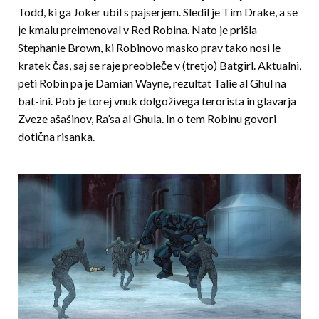
Todd, ki ga Joker ubil s pajserjem. Sledil je Tim Drake, a se
je kmalu preimenoval v Red Robina. Nato je prišla
Stephanie Brown, ki Robinovo masko prav tako nosi le
kratek čas, saj se raje preobleče v (tretjo) Batgirl. Aktualni,
peti Robin pa je Damian Wayne, rezultat Talie al Ghul na
bat-ini. Pob je torej vnuk dolgoživega terorista in glavarja
Zveze ašašinov, Ra’sa al Ghula. In o tem Robinu govori
dotična risanka.