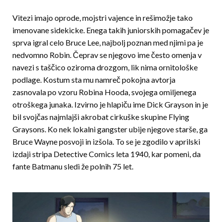
Vitezi imajo oprode, mojstri vajence in rešimožje tako
imenovane sidekicke. Enega takih juniorskih pomagačev je
sprva igral celo Bruce Lee, najbolj poznan med njimi pa je
nedvomno Robin. Čeprav se njegovo ime često omenja v
navezi s taš­či­co oziroma drozgom, lik nima ornitološke
podlage. Kostum sta mu namreč pokojna avtorja
zasnovala po vzoru Robina Hooda, svojega omiljenega
otroškega junaka. Izvirno je hlapiču ime Dick Grayson in je
bil svojčas najmlajši akrobat cirkuške skupine Flying
Graysons. Ko nek lokalni gangster ubije njegove star­še, ga
Bruce Wayne posvoji in izšola. To se je zgodilo v aprilski
izdaji stripa Detective Comics leta 1940, kar pomeni, da
fante Batmanu sledi že polnih 75 let.