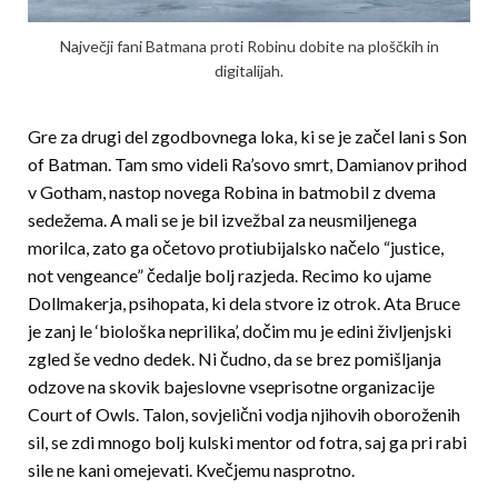
Največji fani Batmana proti Robinu dobite na ploščkih in
digitalijah.
Gre za drugi del zgodbovnega loka, ki se je začel lani s Son
of Batman. Tam smo videli Ra’sovo smrt, Damianov prihod
v Gotham, nastop novega Robina in batmobil z dvema
sedežema. A mali se je bil izvežbal za neusmiljenega
morilca, zato ga očetovo protiubijalsko načelo “justice,
not vengeance” čedalje bolj razjeda. Recimo ko ujame
Dollmakerja, psihopata, ki dela stvore iz otrok. Ata Bruce
je zanj le ‘biološka neprilika’, dočim mu je edini življenjski
zgled še vedno dedek. Ni čudno, da se brez pomišljanja
odzove na skovik bajeslovne vseprisotne organizacije
Court of Owls. Talon, sovjelični vodja njihovih oboroženih
sil, se zdi mnogo bolj kulski mentor od fotra, saj ga pri rabi
sile ne kani omejevati. Kvečjemu nasprotno.