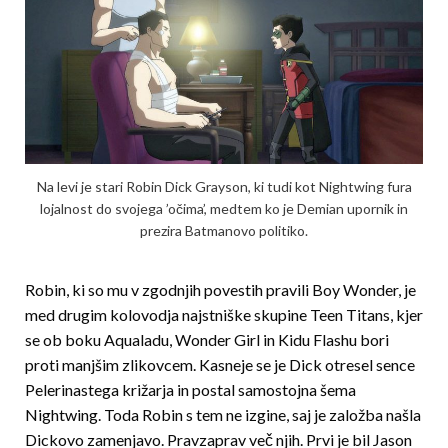
Na levi je stari Robin Dick Grayson, ki tudi kot Nightwing fura
lojalnost do svojega ’očima’, medtem ko je Demian upornik in
prezira Batmanovo politiko.
Robin, ki so mu v zgodnjih povestih pravili Boy Wonder, je
med drugim kolovodja najstniške skupine Teen Titans, kjer
se ob boku Aqualadu, Wonder Girl in Kidu Flashu bori
proti manjšim zlikovcem. Kasneje se je Dick otresel sence
Pelerinastega križarja in postal samostojna šema
Nightwing. Toda Robin s tem ne izgine, saj je založba našla
Dickovo zamenjavo. Pravzaprav več njih. Prvi je bil Jason