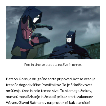
Fotr in sine se stepeta na žive in mrtve.
Bats vs. Robs je drugačne sorte pripoved, kot so vesolje
tresoče dogodivščine Pravičnikov. To je Šiš­mi­šev svet
mrščenja, črne in zelo temno sive. Tu ni omega žarkov,
marveč moraliziranje in že stoti prikaz smrti zakoncev
Wayne. Glavni Batmanov nasprotnik ni kak steroidni