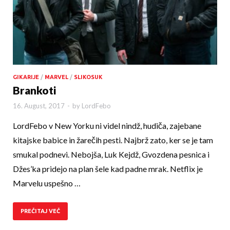
GIKARIJE
/
MARVEL
/
SLIKOSUK
Brankoti
16. August, 2017
-
by
LordFebo
LordFebo v New Yorku ni videl nindž, hudiča, zajebane
kitajske babice in žarečih pesti. Najbrž zato, ker se je tam
smukal podnevi. Nebojša, Luk Kejdž, Gvozdena pesnica i
Džes’ka pridejo na plan šele kad padne mrak. Netflix je
Marvelu uspešno …
PREČITAJ VEČ