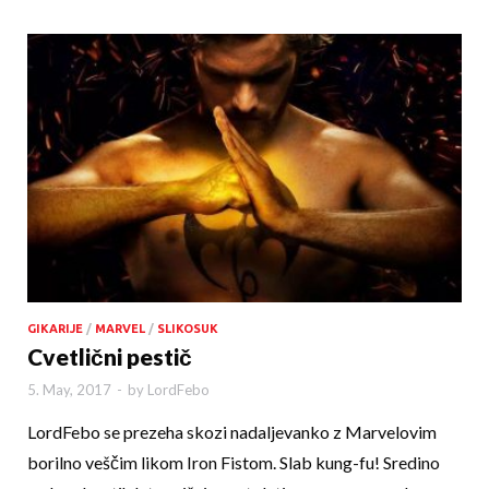
GIKARIJE
/
MARVEL
/
SLIKOSUK
Cvetlični pestič
5. May, 2017
-
by
LordFebo
LordFebo se prezeha skozi nadaljevanko z Marvelovim
borilno veščim likom Iron Fistom. Slab kung-fu! Sredino