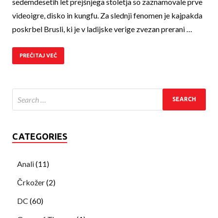
sedemdesetih let prejšnjega stoletja so zaznamovale prve
videoigre, disko in kungfu. Za slednji fenomen je kajpakda
poskrbel Brusli, ki je v ladijske verige zvezan prerani …
PREČITAJ VEČ
CATEGORIES
Anali
(11)
Črkožer
(2)
DC
(60)